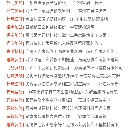
[招商加盟]
江苏靠谱家装全包价格——常州宜居佳装饰
[招商加盟]
武进专业家庭装修效果图——常州宜居佳装饰
[建筑装修]
青山快装房子装修两房一厅-本地快装快速落地
[招商加盟]
西咸新区全包装修报价，中蓝建投透明
[招商加盟]
嘉兴家美建材科技：海宁二手房装潢施工专家
[招商加盟]
同城快装：武昌拎包入住改造智能家装省心
[资源材料]
广州天河家装施工哪家专业新房？精匠饰家更懂你
[建筑装修]
局部改造居室装修工期提速，海南万赢饰家新型建筑材料有限公高效交付
[商务服务]
巩义二手房翻新免费设计，河南璟臻环保建材有限公司
[建筑装修]
昆明重钢装配式别墅终身维保-云南晟构建筑建材有限公司
[建筑装修]
优秀家庭装潢家装基础工程施工案例——浙江乐享新材料
[建筑装修]
304不锈钢家具厂家全国地址江苏东钢金属科技有限公司
[建筑装修]
家庭装修个性定制收费标准，顶派全铝高端定制
[建筑装修]
嘉兴美派建材科技：家装装修环保材料靠谱商家
[建筑装修]
湖南家装价格表售后无忧——湖南创益讯建筑
[建筑装修]
无锡住宅装饰哪家好？无锡亿莱居装饰工程材料有限公司一站式全包服务