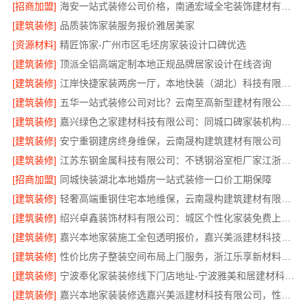
[招商加盟]
海安一站式装修公司价格，南通宏域全宅装饰建材有限公司报价透明
[建筑装修]
品质装饰家装服务报价雅居美家
[资源材料]
精匠饰家-广州市区毛坯房家装设计口碑优选
[建筑装修]
顶派全铝高端定制本地正规品牌居家设计在线咨询
[建筑装修]
江岸快捷家装两房一厅，本地快装（湖北）科技有限公司快速落地
[建筑装修]
五华一站式装修公司对比？云南至高新型建材有限公司优势明显
[建筑装修]
嘉兴绿色之家建材科技有限公司：同城口碑家装机构实惠
[建筑装修]
安宁重钢建房终身维保，云南晟构建筑建材有限公司
[建筑装修]
江苏东钢金属科技有限公司：不锈钢浴室柜厂家江浙沪加盟
[招商加盟]
同城快装湖北本地婚房一站式装修一口价工期保障
[建筑装修]
轻奢高端重钢住宅本地维保，云南晟构建筑建材有限公司售后
[建筑装修]
绍兴卓鑫装饰材料有限公司：城区个性化家装免费上门量房
[建筑装修]
嘉兴本地家装施工全包透明报价，嘉兴美派建材科技闭口合同
[建筑装修]
性价比房子整装空间布局上门服务，浙江乐享新材料有限公司品质之选
[建筑装修]
宁波奉化家装装修线下门店地址-宁波雅美和居建材科技有限公司
[建筑装修]
嘉兴本地家装装修选嘉兴美派建材科技有限公司，性价比高