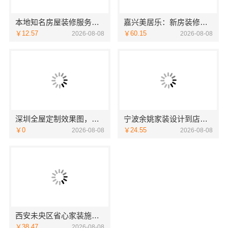
本地知名房屋装修服务环保，嘉兴绿色之家建材科技有限公司
嘉兴美居乐：新房装修居室改造预约
￥12.57
￥60.15
2026-08-08
2026-08-08
深圳全屋定制效果图，华居不锈钢演绎
宁波余姚家装设计到店咨询宁波雅美和居建材科技
￥0
￥24.55
2026-08-08
2026-08-08
西安未央区省心家装施工毛坯房材料靠谱-居安天成
￥38.47
2026-08-08