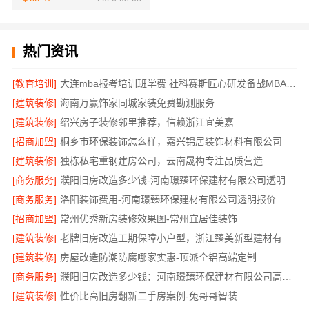
热门资讯
[教育培训]
大连mba报考培训班学费 社科赛斯匠心研发备战MBA考研
[建筑装修]
海南万赢饰家同城家装免费勘测服务
[建筑装修]
绍兴房子装修邻里推荐，信赖浙江宜美嘉
[招商加盟]
桐乡市环保装饰怎么样，嘉兴锦居装饰材料有限公司
[建筑装修]
独栋私宅重钢建房公司，云南晟构专注品质营造
[商务服务]
濮阳旧房改造多少钱-河南璟臻环保建材有限公司透明预算
[商务服务]
洛阳装饰费用-河南璟臻环保建材有限公司透明报价
[招商加盟]
常州优秀新房装修效果图-常州宜居佳装饰
[建筑装修]
老牌旧房改造工期保障小户型，浙江臻美新型建材有限公司高效完成
[建筑装修]
房屋改造防潮防腐哪家实惠-顶派全铝高端定制
[商务服务]
濮阳旧房改造多少钱：河南璟臻环保建材有限公司高性价比
[建筑装修]
性价比高旧房翻新二手房案例-兔哥哥智装