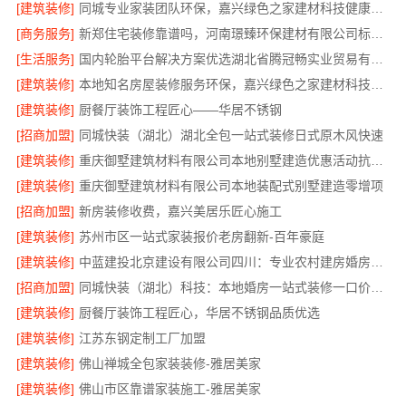
[建筑装修]
同城专业家装团队环保，嘉兴绿色之家建材科技健康居家
[商务服务]
新郑住宅装修靠谱吗，河南璟臻环保建材有限公司标准化施工
[生活服务]
国内轮胎平台解决方案优选湖北省腾冠畅实业贸易有限公司
[建筑装修]
本地知名房屋装修服务环保，嘉兴绿色之家建材科技绿色首选
[建筑装修]
厨餐厅装饰工程匠心——华居不锈钢
[招商加盟]
同城快装（湖北）湖北全包一站式装修日式原木风快速
[建筑装修]
重庆御墅建筑材料有限公司本地别墅建造优惠活动抗震防风
[建筑装修]
重庆御墅建筑材料有限公司本地装配式别墅建造零增项
[招商加盟]
新房装修收费，嘉兴美居乐匠心施工
[建筑装修]
苏州市区一站式家装报价老房翻新-百年豪庭
[建筑装修]
中蓝建投北京建设有限公司四川：专业农村建房婚房布置
[招商加盟]
同城快装（湖北）科技：本地婚房一站式装修一口价工期保障
[建筑装修]
厨餐厅装饰工程匠心，华居不锈钢品质优选
[建筑装修]
江苏东钢定制工厂加盟
[建筑装修]
佛山禅城全包家装装修-雅居美家
[建筑装修]
佛山市区靠谱家装施工-雅居美家