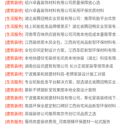
[建筑装修]
绍兴卓鑫装饰材料有限公司质量保障放心选
[建筑装修]
绍兴卓鑫装饰材料有限公司采用环保优质材料
[生活服务]
湖北省腾冠畅实业贸易有限公司：推荐轮胎平台优势
[生活服务]
线上轮胎批发品牌哪里买？湖北省腾冠畅实业贸易有限公司
[生活服务]
河南零百味供应链有限公司河南本地低成本量贩零食全域盈利
[建筑装修]
江西装修原木风全包，江西尚宅尚品新型环保材料有限公司
[建筑装修]
全包空间定制设计方案，江西圣匠新型环保材料有限公司
[建筑装修]
本地快捷住宅装修毛坯房本地快装（湖北）科技有限公司
[建筑装修]
湖南创益讯建筑有限公司 长沙正规家装零增项承诺
[建筑装修]
宁波雅美和居建材科技-老牌家装设计施工对接
[生活服务]
专业轮胎批发平台解决方案，就选湖北省腾冠畅实业贸易有限公司
[建筑装修]
慕新不锈钢卧室效果图本地全案设计案例
[建筑装修]
宁波雅美和居建材科技有限公司，奉化家装装修线下门店地址
[建筑装修]
南昌环保全屋定制口碑好江西尚宅尚品新型环保材料有限公司
[建筑装修]
高端装修公司推荐南京市创亿讯品质之选
[商务服务]
偃师房屋装修费用_河南璟臻环保建材一站式服务