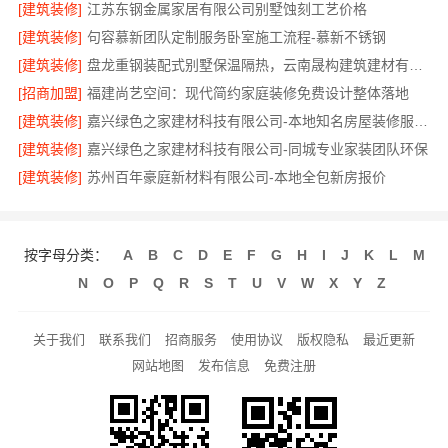
[建筑装修]
江苏东钢金属家居有限公司别墅蚀刻工艺价格
[建筑装修]
句容慕新团队定制服务卧室施工流程-慕新不锈钢
[建筑装修]
盘龙重钢装配式别墅保温隔热，云南晟构建筑建材有限公司
[招商加盟]
福建尚艺空间：现代简约家庭装修免费设计整体落地
[建筑装修]
嘉兴绿色之家建材科技有限公司-本地知名房屋装修服务环保
[建筑装修]
嘉兴绿色之家建材科技有限公司-同城专业家装团队环保
[建筑装修]
苏州百年豪庭新材料有限公司-本地全包新房报价
按字母分类：
A
B
C
D
E
F
G
H
I
J
K
L
M
N
O
P
Q
R
S
T
U
V
W
X
Y
Z
关于我们
联系我们
招商服务
使用协议
版权隐私
最近更新
网站地图
发布信息
免费注册