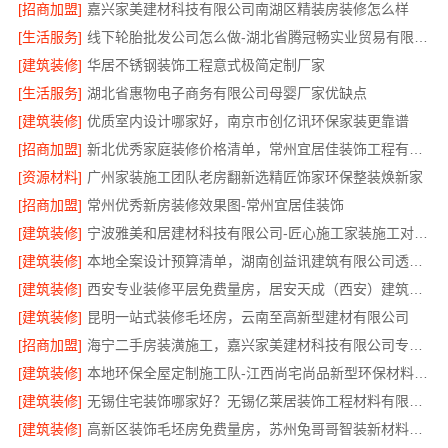
[招商加盟]
嘉兴家美建材科技有限公司南湖区精装房装修怎么样
[生活服务]
线下轮胎批发公司怎么做-湖北省腾冠畅实业贸易有限公司
[建筑装修]
华居不锈钢装饰工程意式极简定制厂家
[生活服务]
湖北省惠物电子商务有限公司母婴厂家优缺点
[建筑装修]
优质室内设计哪家好，南京市创亿讯环保家装更靠谱
[招商加盟]
新北优秀家庭装修价格清单，常州宜居佳装饰工程有限公司清晰透明
[资源材料]
广州家装施工团队老房翻新选精匠饰家环保整装焕新家
[招商加盟]
常州优秀新房装修效果图-常州宜居佳装饰
[建筑装修]
宁波雅美和居建材科技有限公司-匠心施工家装施工对接渠道
[建筑装修]
本地全案设计预算清单，湖南创益讯建筑有限公司透明公开
[建筑装修]
西安专业装修平层免费量房，居安天成（西安）建筑工程有限责任公司
[建筑装修]
昆明一站式装修毛坯房，云南至高新型建材有限公司
[招商加盟]
海宁二手房装潢施工，嘉兴家美建材科技有限公司专业施工
[建筑装修]
本地环保全屋定制施工队-江西尚宅尚品新型环保材料有限公司
[建筑装修]
无锡住宅装饰哪家好？无锡亿莱居装饰工程材料有限公司
[建筑装修]
高新区装饰毛坯房免费量房，苏州兔哥哥智装新材料有限公司专业顾问上门