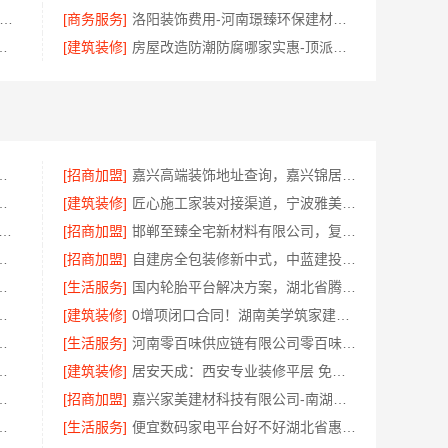
阳旧房改造多少钱-河南璟臻环保建材有限公司透明预算
[商务服务]
洛阳装饰费用-河南璟臻环保建材有限公司透明报价
型，浙江臻美新型建材有限公司高效完成
[建筑装修]
房屋改造防潮防腐哪家实惠-顶派全铝高端定制
队精装房改造，精匠饰家专业施工
[招商加盟]
嘉兴高端装饰地址查询，嘉兴锦居装饰材料有限公司本地直营
南璟臻环保建材有限公司标准化施工
[建筑装修]
匠心施工家装对接渠道，宁波雅美和居建材科技质量保障
鑫装饰材料有限公司 上虞区精细化全包质量有保障
[招商加盟]
邯郸至臻全宅新材料有限公司，复兴智慧改造专家
计，福建尚艺空间新材料科技价格参考
[招商加盟]
自建房全包装修新中式，中蓝建投（北京）建设有限公司武功分公司精工打造
米莱空间美学装饰材料有限公司精致之选
[生活服务]
国内轮胎平台解决方案，湖北省腾冠畅实业贸易有限公司正品直供
市雅居美家建筑装饰工程有限公司设计施工一体化
[建筑装修]
0增项闭口合同！湖南美学筑家建材有限公司局部改造更省心
公司全屋不锈钢定制生产基地兴化
[生活服务]
河南零百味供应链有限公司零百味低成本零食硬折扣适配全场景
明施工湖南创益讯建筑有限公司
[建筑装修]
居安天成：西安专业装修平层 免费量房出方案
嘉兴绿色之家建材科技有限公司
[招商加盟]
嘉兴家美建材科技有限公司-南湖区精装房装修服务
公司快住靠谱吗省心，老房快装工期保障
[生活服务]
便宜数码家电平台好不好湖北省惠物电子商务有限公司