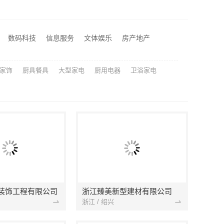
嘉兴高端装饰地址查询，嘉兴锦居装饰材料有限公司本地直营
新房家庭装修上门量房整体落地，福建尚艺空间新材料科技有限公司
新郑住宅装修靠谱吗河南璟臻环保建材有限公司标准化施工
数码科技
信息服务
文体娱乐
房产地产
匠心施工家装对接渠道，宁波雅美和居建材科技质量保障
家饰
厨具餐具
大型家电
厨用电器
卫浴家电
装饰工程有限公司
浙江臻美新型建材有限公司
浙江 / 绍兴