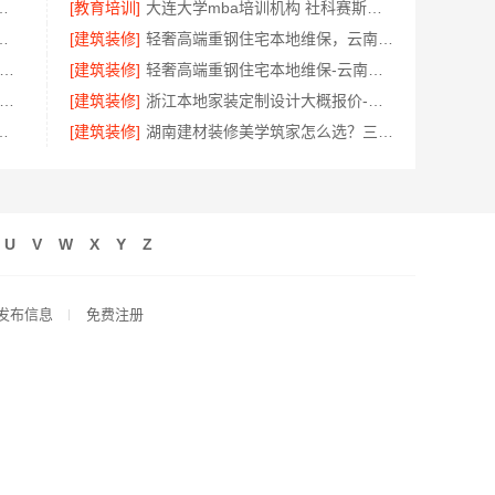
嘉兴锦居装饰材料有限公司口碑如何
[教育培训]
大连大学mba培训机构 社科赛斯MBA考研专业辅导机构
，浙江臻美新型建材有限公司安心
[建筑装修]
轻奢高端重钢住宅本地维保，云南晟构建筑建材有限公司贴心服务
波余姚家装设计到店咨询-宁波雅美和居建材科技
[建筑装修]
轻奢高端重钢住宅本地维保-云南晟构建筑建材有限公司服务
雅居美家-佛山品质装饰家装设计首选品牌
[建筑装修]
浙江本地家装定制设计大概报价-浙江乐享新材料有限公司
：苏州相城一站式家装设计多少钱拎包入住
[建筑装修]
湖南建材装修美学筑家怎么选？三大优势助您明智决策
U
V
W
X
Y
Z
发布信息
免费注册