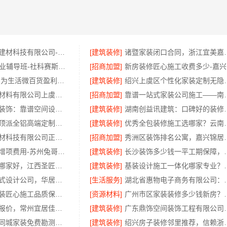
宁波雅美和居建材科技有限公司-老牌家装设计施工对接
[建筑装修]
诸暨家装闭口合同，浙江
大连MPAcc专业辅导班-社科赛斯会计专硕考研助你考研成功
[招商加盟]
新
中山欣果铺子 为生活微百货盈利做加法
[建筑装修]
绍兴上虞区个性化家装定制
绍兴卓鑫装饰材料有限公司上虞精细化全包质量有保障
[招商加盟]
靠谱一站式家装公司施
广东鼎饰空间装饰：靠谱空间设计环保材料
[建筑装修]
湖南创益讯建筑：
本地正规品牌顶派全铝高端定制在线咨询
[建筑装修]
优秀全包装修施工选
嘉兴美居乐建材科技有限公司正规新房装修收费多少
[招商加盟]
秀洲区装饰排名公
装饰毛坯房零增项费用-苏州兔哥哥智装新材料有限公司
[建筑装修]
长沙装饰多少钱一平
江西高端装修哪家好，江西圣匠新型环保材料有限公司
[建筑装修]
基装设计施工一体化哪家专业
匠心制作新中式设计公司，华居不锈钢诠释东方韵味
[生活服务]
湖北省惠物电子商务
嘉兴美居乐家装匠心施工品质保障放心
[资源材料]
广州市区家装装修多少
天宁家庭装修报价，常州宜居佳装饰工程有限公司透明无增项
[建筑装修]
广东鼎饰空间装饰工程
海南万赢饰家同城家装免费勘测服务
[建筑装修]
绍兴房子装修邻