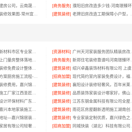
独栋私宅重钢建房公司，云南晟构专注品质营造
[商务服务]
濮
常州优秀新房装修效果图-常州宜居佳装饰
[建筑装修]
老牌旧房改造工期保障小户
苏州百年豪庭新材料市区专业家装服务，老房翻新拎包入住
[资源材料]
广州天河家装服务团
新房家庭装修上门量房整体落地，福建尚艺空间新材料科技有限公司
[商务服务]
新郑住宅装修靠谱吗河
现代简约家庭装修免费设计整体落地-福建尚艺空间新材料科技有限公司
[建筑装修]
绍兴卓
句容慕新施工方案厨房施工流程-慕新不锈钢
[招商加盟]
现代简约室内家装免费设
桐乡市毛坯房装修费用，嘉兴锦居装饰材料有限公司透明报价
[建筑装修]
襄阳设计装修轻奢风，百年
室内装修设计施工厂家江西圣匠新型环保材料有限公司
[建筑装修]
品质装饰家装设计哪家好，佛山
广东靠谱空间设计环保材料广东鼎饰空间装饰工程有限公司
[建筑装修]
江苏东钢金属科技有限
嘉兴美派建材嘉兴本地家装施工全包透明报价，闭口合同零增项
[建筑装修]
雨花区房屋翻新透
嘉兴高端装饰地址—嘉兴锦居装饰材料有限公司
[建筑装修]
专业家装定制优质，
江苏东钢金属家居有限公司轻奢极简踢脚线装饰介绍
[招商加盟]
同城快装（湖北）科技有限