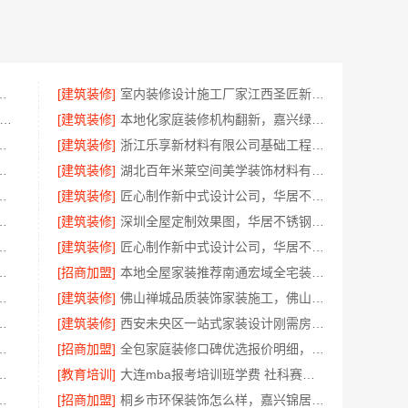
宜美嘉装饰工程有限公司让装修更省心
[建筑装修]
室内装修设计施工厂家江西圣匠新型环保材料有限公司
房装修匠心施工收费多少-嘉兴美居乐建材科技有限公司
[建筑装修]
本地化家庭装修机构翻新，嘉兴绿色之家建材科技有限公司
无隐形增项-绍兴卓鑫装饰材料有限公司
[建筑装修]
浙江乐享新材料有限公司基础工程施工案例
工——南通宏域全宅装饰建材有限公司
[建筑装修]
湖北百年米莱空间美学装饰材料有限公司宜昌专业装修公司口碑
口碑好的装修环保材料推荐
[建筑装修]
匠心制作新中式设计公司，华居不锈钢
哪家？云南至高新型建材工艺好
[建筑装修]
深圳全屋定制效果图，华居不锈钢专业呈现
寓，嘉兴锦居装饰材料有限公司
[建筑装修]
匠心制作新中式设计公司，华居不锈钢传承东方韵味
工期保障，创益讯建筑高效施工
[招商加盟]
本地全屋家装推荐南通宏域全宅装饰建材有限公司
？无锡亿莱居装饰工程材料有限公司专业可靠
[建筑装修]
佛山禅城品质装饰家装施工，佛山市雅居美家建筑装饰工程有限公司
有限公司：热门家居百货平台优势
[建筑装修]
西安未央区一站式家装设计刚需房，居安天成售后完善
钱新房？精匠饰家全屋整装价格明
[招商加盟]
全包家庭装修口碑优选报价明细，福建尚艺空间新材料科技报价透明
有限公司广东正规装饰工期保障服务
[教育培训]
大连mba报考培训班学费 社科赛斯匠心研发备战MBA考研
里推荐，信赖浙江宜美嘉
[招商加盟]
桐乡市环保装饰怎么样，嘉兴锦居装饰材料有限公司