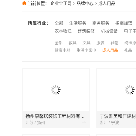
当前位置：
企业金正网
>
品牌中心
>
成人用品
推荐
推荐
推荐
所属行业：
全部
生活服务
商务服务
招商加盟
推荐
农林牧渔
建筑装修
机械设备
电子
全部
教具
文具
服装
鞋帽
纺织
健康电器
生活小家电
成人用品
礼品
扬州康馨居装饰工程材料有限公司
江苏 / 扬州
浙江 / 宁波