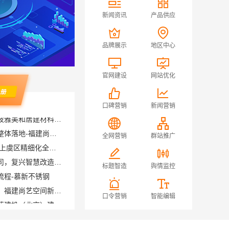
新闻资讯
产品供应
品牌展示
地区中心
官网建设
网站优化
口碑营销
新闻营销
现代简约家庭装修免费设计整体落地-福建尚艺空间新材料科技有限公司
绍兴卓鑫装饰材料有限公司 上虞区精细化全包质量有保障
全网营销
群站推广
邯郸至臻全宅新材料有限公司，复兴智慧改造专家
流程-慕新不锈钢
标题智造
舆情监控
现代简约室内家装免费设计，福建尚艺空间新材料科技价格参考
自建房全包装修新中式，中蓝建投（北京）建设有限公司武功分公司精工打造
口令营销
智能编辑
苏州百年豪庭新材料市区专业家装服务，老房翻新拎包入住
广州天河家装服务团队精装房改造，精匠饰家专业施工