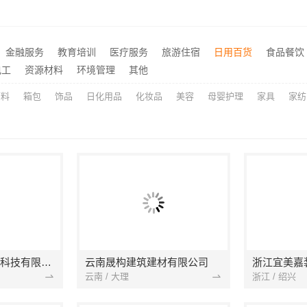
室内装修设计施工厂家江西圣匠新型环保材料有限公司
推荐
大连MPAcc专业辅导班-社科赛斯会计专硕考研助你考研成功
推荐
新房装修匠心施工收费多少-嘉兴美居乐建材科技有限公司
推荐
金融服务
教育培训
医疗服务
旅游住宿
日用百货
食品餐饮
本地化家庭装修机构翻新，嘉兴绿色之家建材科技有限公司
推荐
电工
资源材料
环境管理
其他
原料
箱包
饰品
日化用品
化妆品
美容
母婴护理
家具
家纺
宁波雅美和居建材科技有限公司
云南晟构建筑建材有限公司
浙江宜美嘉
云南 / 大理
浙江 / 绍兴