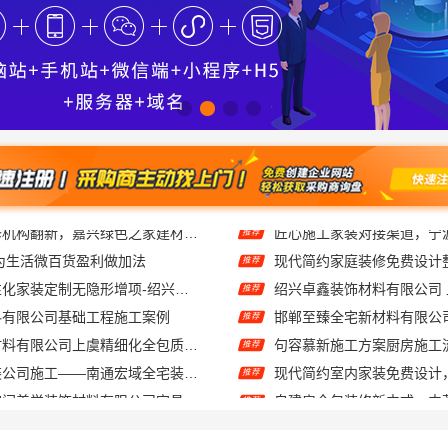
为生活微百货盈利做加法
推荐
绍兴上虞区个性化家装定制无隐形增项-绍兴卓鑫装饰材料有限公司
推荐
料有限公司基础工程施工案例
推荐
绍兴卓鑫装饰材料有限公司上虞精细化全包质量有保障
句容慕新施工方案厨房施工
推荐
靠谱一站式家装公司施工——南通宏域全宅装饰建材有限公司
推荐
湖北百年米莱空间美学装饰材料有限公司宜昌专业装修公司口碑
推荐
宁波雅美和居建材科技有限公司-老牌家装设计施工对接
推荐
诸暨家装闭口合同，浙江宜美嘉装饰工程有限公司让装修更省心
推荐