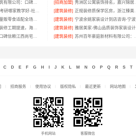
湖南创益讯建筑有限公司：口碑环保材料打造健康家装
[招商加盟]
秀洲区公寓装饰排名，
大连MBA在职考研哪家教学好-社科赛斯
[建筑装修]
正规装修质保学区房
社区整店输出量贩零食适配全场景，河南零百味供应链有限公司
[建筑装修]
宁
刚需简约家庭装修工期提速，海南万赢饰家新型建筑材料有限公司快速入住
[建筑装修]
绿色装修简欧口碑信赖江西尚宅尚品新型环保材料有限公司
[建筑装修]
苏州百年豪庭新材料有限公司
C
D
E
F
G
H
I
J
K
L
M
N
O
P
Q
R
S
T
们
招商服务
使用协议
版权隐私
最近更新
网站地图
手机网站
客服微信