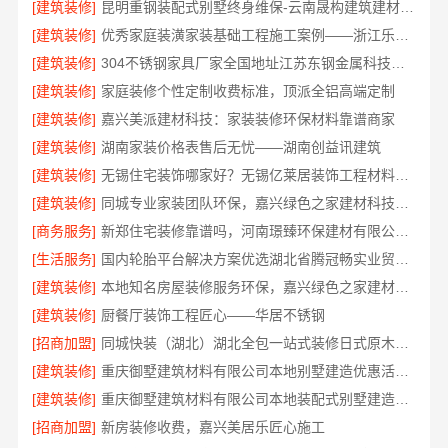
[建筑装修]
昆明重钢装配式别墅终身维保-云南晟构建筑建材有限公司
[建筑装修]
优秀家庭装潢家装基础工程施工案例——浙江乐享新材料
[建筑装修]
304不锈钢家具厂家全国地址江苏东钢金属科技有限公司
[建筑装修]
家庭装修个性定制收费标准，顶派全铝高端定制
[建筑装修]
嘉兴美派建材科技：家装装修环保材料靠谱商家
[建筑装修]
湖南家装价格表售后无忧——湖南创益讯建筑
[建筑装修]
无锡住宅装饰哪家好？无锡亿莱居装饰工程材料有限公司一站式全包服务
[建筑装修]
同城专业家装团队环保，嘉兴绿色之家建材科技健康居家
[商务服务]
新郑住宅装修靠谱吗，河南璟臻环保建材有限公司标准化施工
[生活服务]
国内轮胎平台解决方案优选湖北省腾冠畅实业贸易有限公司
[建筑装修]
本地知名房屋装修服务环保，嘉兴绿色之家建材科技绿色首选
[建筑装修]
厨餐厅装饰工程匠心——华居不锈钢
[招商加盟]
同城快装（湖北）湖北全包一站式装修日式原木风快速
[建筑装修]
重庆御墅建筑材料有限公司本地别墅建造优惠活动抗震防风
[建筑装修]
重庆御墅建筑材料有限公司本地装配式别墅建造零增项
[招商加盟]
新房装修收费，嘉兴美居乐匠心施工