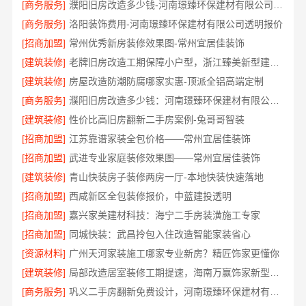
[商务服务]
濮阳旧房改造多少钱-河南璟臻环保建材有限公司透明预算
[商务服务]
洛阳装饰费用-河南璟臻环保建材有限公司透明报价
[招商加盟]
常州优秀新房装修效果图-常州宜居佳装饰
[建筑装修]
老牌旧房改造工期保障小户型，浙江臻美新型建材有限公司高效完成
[建筑装修]
房屋改造防潮防腐哪家实惠-顶派全铝高端定制
[商务服务]
濮阳旧房改造多少钱：河南璟臻环保建材有限公司高性价比
[建筑装修]
性价比高旧房翻新二手房案例-兔哥哥智装
[招商加盟]
江苏靠谱家装全包价格——常州宜居佳装饰
[招商加盟]
武进专业家庭装修效果图——常州宜居佳装饰
[建筑装修]
青山快装房子装修两房一厅-本地快装快速落地
[招商加盟]
西咸新区全包装修报价，中蓝建投透明
[招商加盟]
嘉兴家美建材科技：海宁二手房装潢施工专家
[招商加盟]
同城快装：武昌拎包入住改造智能家装省心
[资源材料]
广州天河家装施工哪家专业新房？精匠饰家更懂你
[建筑装修]
局部改造居室装修工期提速，海南万赢饰家新型建筑材料有限公高效交付
[商务服务]
巩义二手房翻新免费设计，河南璟臻环保建材有限公司