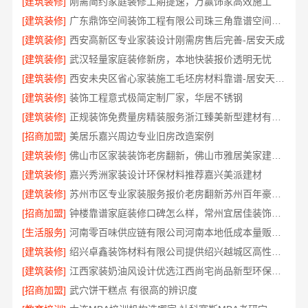
[建筑装修]
刚需简约家庭装修工期提速，万赢饰家高效施工
[建筑装修]
广东鼎饰空间装饰工程有限公司珠三角靠谱空间设计优惠活动
[建筑装修]
西安高新区专业家装设计刚需房售后完善-居安天成
[建筑装修]
武汉轻量家庭装修新房，本地快装报价透明无忧
[建筑装修]
西安未央区省心家装施工毛坯房材料靠谱-居安天成（西安）建筑工程有限责任公司
[建筑装修]
装饰工程意式极简定制厂家，华居不锈钢
[建筑装修]
正规装饰免费量房精装服务浙江臻美新型建材有限公司
[招商加盟]
美居乐嘉兴周边专业旧房改造案例
[建筑装修]
佛山市区家装装饰老房翻新，佛山市雅居美家建筑装饰工程有限公司焕新居
[建筑装修]
嘉兴秀洲家装设计环保材料推荐嘉兴美派建材
[建筑装修]
苏州市区专业家装服务报价老房翻新苏州百年豪庭新材料有限公司
[招商加盟]
钟楼靠谱家庭装修口碑怎么样，常州宜居佳装饰好评案例
[生活服务]
河南零百味供应链有限公司河南本地低成本量贩零食全域盈利
[建筑装修]
绍兴卓鑫装饰材料有限公司提供绍兴越城区高性价比环保家装
[建筑装修]
江西家装奶油风设计优选江西尚宅尚品新型环保材料有限公司
[招商加盟]
武穴饼干糕点 有很高的辨识度