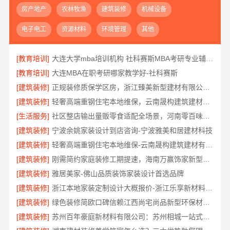
房产地产
农林牧渔
建筑装修
机械设备
电子电工
资源材料
环境管理
其他
[教育培训]
大连大学mba培训机构 社科赛斯MBA考研专业辅导机构
[教育培训]
大连MBA在职考研哪家教学好-社科赛斯
[建筑装修]
正规装修质保学区房，浙江臻美新型建材有限公司安心
[建筑装修]
轻奢高端重钢住宅本地维保，云南晟构建筑建材有限公司贴心服务
[生活服务]
社区整店输出量贩零食适配全场景，河南零百味供应链有限公司
[建筑装修]
宁波余姚家装设计到店咨询-宁波雅美和居建材科技
[建筑装修]
轻奢高端重钢住宅本地维保-云南晟构建筑建材有限公司服务
[建筑装修]
刚需简约家庭装修工期提速，海南万赢饰家新型建筑材料有限公司快速入住
[建筑装修]
雅居美家-佛山品质装饰家装设计首选品牌
[建筑装修]
浙江本地家装定制设计大概报价-浙江乐享新材料有限公司
[建筑装修]
绿色装修简欧口碑信赖江西尚宅尚品新型环保材料有限公司
[建筑装修]
苏州百年豪庭新材料有限公司：苏州相城一站式家装设计多少钱拎包入住