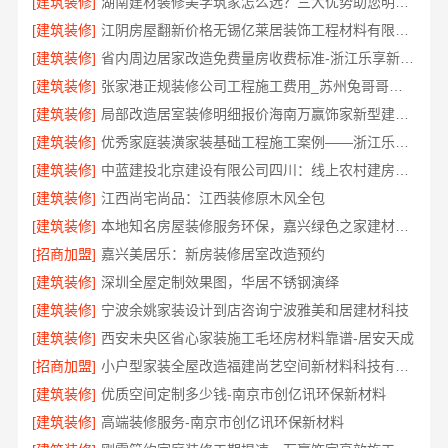
[建筑装修]
湖南建材装修美学筑家怎么选？三大优势助您明智决策
[建筑装修]
江阴房屋翻新价格无锡亿莱居装饰工程材料有限公司
[建筑装修]
省内周边居家改造免费量房收费标准-浙江乐享新材料有限公司
[建筑装修]
张家港正规装修公司工程施工费用_苏州兔哥哥智装新材料
[建筑装修]
局部改造居室装修明细报价海南万赢饰家新型建筑材料有限公
[建筑装修]
优秀家庭装潢家装基础工程施工案例——浙江乐享新材料有限公司
[建筑装修]
中蓝建投北京建设有限公司四川：线上农村建房功能体验
[建筑装修]
江西尚宅尚品：江西装修原木风全包
[建筑装修]
本地知名房屋装修服务环保，嘉兴绿色之家建材科技有限公司
[招商加盟]
嘉兴美居乐：新房装修居室改造预约
[建筑装修]
深圳全屋定制效果图，华居不锈钢演绎
[建筑装修]
宁波余姚家装设计到店咨询宁波雅美和居建材科技
[建筑装修]
西安未央区省心家装施工毛坯房材料靠谱-居安天成
[招商加盟]
小户型家装全屋改造福建尚艺空间新材料科技有限公司口碑优选
[建筑装修]
优质空间定制多少钱-南京市创亿讯环保新材料
[建筑装修]
高端装修服务-南京市创亿讯环保新材料