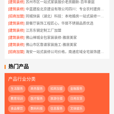
[建筑装修]
苏州市区一站式家装报价老房翻新-百年豪庭
[建筑装修]
中蓝建投北京建设有限公司四川：专业农村建房婚房布置
[招商加盟]
同城快装（湖北）科技：本地婚房一站式装修一口价工期保障
[建筑装修]
厨餐厅装饰工程匠心，华居不锈钢品质优选
[建筑装修]
江苏东钢定制工厂加盟
[建筑装修]
佛山禅城全包家装装修-雅居美家
[建筑装修]
佛山市区靠谱家装施工-雅居美家
[招商加盟]
海安一站式装修公司价格，南通宏域全宅装饰建材有限公司报价透明
热门产品
产品行业分类
生活服务
商务服务
招商加盟
金融服务
教育培训
医疗服务
旅游住宿
日用百货
食品餐饮
数码科技
信息服务
文体娱乐