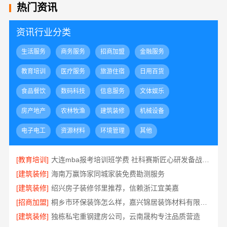
热门资讯
资讯行业分类
生活服务
商务服务
招商加盟
金融服务
教育培训
医疗服务
旅游住宿
日用百货
食品餐饮
数码科技
信息服务
文体娱乐
房产地产
农林牧渔
建筑装修
机械设备
电子电工
资源材料
环境管理
其他
[教育培训]
大连mba报考培训班学费 社科赛斯匠心研发备战MBA考研
[建筑装修]
海南万赢饰家同城家装免费勘测服务
[建筑装修]
绍兴房子装修邻里推荐，信赖浙江宜美嘉
[招商加盟]
桐乡市环保装饰怎么样，嘉兴锦居装饰材料有限公司
[建筑装修]
独栋私宅重钢建房公司，云南晟构专注品质营造