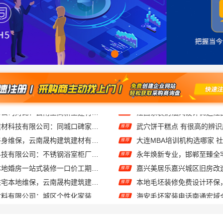
嘉兴绿色之家建材科技有限公司：同城口碑家装机构实惠
武穴饼干糕点 有很高的辨识
推荐
安宁重钢建房终身维保，云南晟构建筑建材有限公司
推荐
江苏东钢金属科技有限公司：不锈钢浴室柜厂家江浙沪加盟
推荐
同城快装湖北本地婚房一站式装修一口价工期保障
嘉兴美居乐嘉兴城区旧房改
推荐
轻奢高端重钢住宅本地维保，云南晟构建筑建材有限公司售后
本地毛坯装修免费设计环保
推荐
绍兴卓鑫装饰材料有限公司：城区个性化家装免费上门量房
推荐
海安一站式装修公司价格，南通宏域全宅装饰建材有限公司报价透明
嘉兴秀洲家装设计环保材料
推荐
服务报价雅居美家
推荐