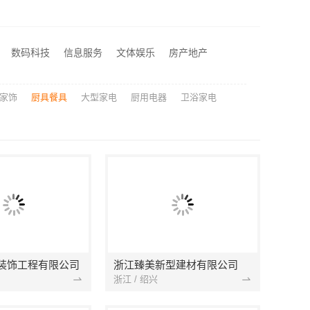
钟楼靠谱家庭装修口碑怎么样，常州宜居佳装饰好评案例
河南零百味供应链有限公司河南本地低成本量贩零食全域盈利
绍兴卓鑫装饰材料有限公司提供绍兴越城区高性价比环保家装
数码科技
信息服务
文体娱乐
房产地产
江西家装奶油风设计优选江西尚宅尚品新型环保材料有限公司
家饰
厨具餐具
大型家电
厨用电器
卫浴家电
装饰工程有限公司
浙江臻美新型建材有限公司
浙江 / 绍兴