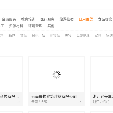
市区毛坯房家装设计口碑优选
推荐
顶派全铝高端定制本地正规品牌居家设计在线咨询
推荐
江岸快捷家装两房一厅，本地快装（湖北）科技有限公司快速落地
推荐
金融服务
教育培训
医疗服务
旅游住宿
日用百货
食品餐饮
五华一站式装修公司对比？云南至高新型建材有限公司优势明显
推荐
电工
资源材料
环境管理
其他
原料
箱包
饰品
日化用品
化妆品
美容
母婴护理
家具
家纺
宁波雅美和居建材科技有限公司
云南晟构建筑建材有限公司
浙江宜美嘉
云南 / 大理
浙江 / 绍兴