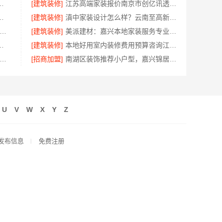
忧经营，河南零百味加盟全程护航
[建筑装修]
江苏高端家装报价南京市创亿讯透明无忧
队精装房改造？精匠饰家拎包入住
[建筑装修]
滇中家装设计怎么样？云南至高新型建材有限公司口碑佳
地全屋定制简欧套餐-江西尚宅尚品新型环保材料有限公司
[建筑装修]
美派建材：嘉兴本地家装服务专业施工靠谱商家
，浙江宜美嘉装饰工程有限公司
[建筑装修]
本地好用室内装修费用预算咨询江西圣匠新型环保材料有限公司
秀全包装修施工-云南至高新型建材有限公司
[招商加盟]
南湖区装饰推荐小户型，嘉兴锦居装饰材料有限公司有案例
U
V
W
X
Y
Z
发布信息
免费注册