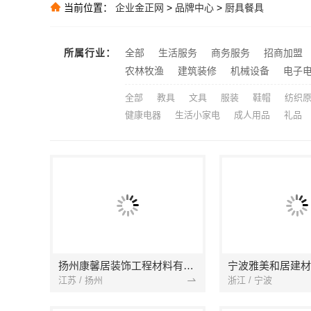
精匠饰家-广州
推荐
当前位置：
企业金正网
>
品牌中心
>
厨具餐具
推荐
推荐
所属行业：
全部
生活服务
商务服务
招商加盟
推荐
农林牧渔
建筑装修
机械设备
电子
全部
教具
文具
服装
鞋帽
纺织
健康电器
生活小家电
成人用品
礼品
扬州康馨居装饰工程材料有限公司
江苏 / 扬州
浙江 / 宁波