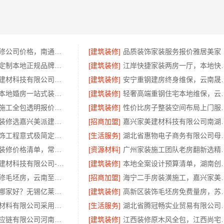
海安一站式装修公司价格，南通宏域全宅装饰建材有限公司报价透明
[建筑装修]
品质装饰家装服务报价雅居美家
顶派全铝高端定制本地正规品牌居家设计在线咨询
[建筑装修]
江岸快捷家装两房一厅，
嘉兴绿色之家建材科技有限公司：同城口碑家装机构实惠
[建筑装修]
安宁重钢建房终身维
同城快装湖北本地婚房一站式装修一口价工期保障
[建筑装修]
轻奢高端重钢住宅本地
嘉兴本地家装施工全包透明报价，嘉兴美派建材科技闭口合同
[建筑装修]
性价比房子整装空间布局上
嘉兴本地家装装修选嘉兴美派建材科技有限公司，性价比高
[招商加盟]
嘉兴家美建材科技有
华居不锈钢装饰工程意式极简定制厂家
[生活服务]
湖北省惠物电子商
新北优秀家庭装修价格清单，常州宜居佳装饰工程有限公司清晰透明
[资源材料]
广州家装施工团队老
宁波雅美和居建材科技有限公司-匠心施工家装施工对接渠道
[建筑装修]
本地全案设计预算清单
昆明一站式装修毛坯房，云南至高新型建材有限公司
[招商加盟]
海宁二手房装潢施工，
无锡住宅装饰哪家好？无锡亿莱居装饰工程材料有限公司
[建筑装修]
高新区装饰毛坯房免费量房，
绍兴卓鑫装饰材料有限公司采用环保优质材料
[生活服务]
湖北省腾冠畅实业贸
河南零百味供应链有限公司河南本地低成本量贩零食全域盈利
[建筑装修]
江西装修原木风全包，