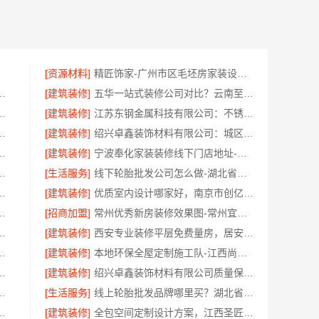
[资源材料]
精匠饰家-广州市区毛坯房家装设计口碑优选
本地快装（湖北）科技有限公司快速落地
[建筑装修]
五华一站式装修公司对比？云南至高新型建材有限公司优势明显
保，云南晟构建筑建材有限公司
[建筑装修]
江苏东钢金属科技有限公司：不锈钢浴室柜厂家江浙沪加盟
维保，云南晟构建筑建材有限公司售后
[建筑装修]
绍兴卓鑫装饰材料有限公司：城区个性化家装免费上门量房
门服务，浙江乐享新材料有限公司品质之选
[建筑装修]
宁波奉化家装装修线下门店地址-宁波雅美和居建材科技有限公司
限公司南湖区精装房装修怎么样
[生活服务]
线下轮胎批发公司怎么做-湖北省腾冠畅实业贸易有限公司
务有限公司母婴厂家优缺点
[建筑装修]
优质室内设计哪家好，南京市创亿讯环保家装更靠谱
房翻新选精匠饰家环保整装焕新家
[招商加盟]
常州优秀新房装修效果图-常州宜居佳装饰
，湖南创益讯建筑有限公司透明公开
[建筑装修]
西安专业装修平层免费量房，居安天成（西安）建筑工程有限责任公司
嘉兴家美建材科技有限公司专业施工
[建筑装修]
本地环保全屋定制施工队-江西尚宅尚品新型环保材料有限公司
苏州兔哥哥智装新材料有限公司专业顾问上门
[建筑装修]
绍兴卓鑫装饰材料有限公司质量保障放心选
易有限公司：推荐轮胎平台优势
[生活服务]
线上轮胎批发品牌哪里买？湖北省腾冠畅实业贸易有限公司
江西尚宅尚品新型环保材料有限公司
[建筑装修]
全包空间定制设计方案，江西圣匠新型环保材料有限公司