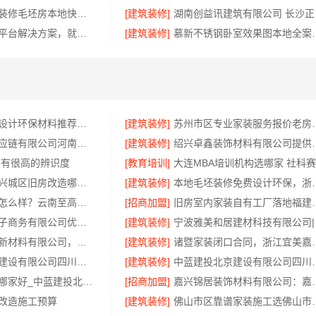
本地快捷住宅装修毛坯房本地快装（湖北）科技有限公司
[建筑装修]
湖南
专业轮胎批发平台解决方案，就选湖北省腾冠畅实业贸易有限公司
[建筑装修]
慕新不锈钢卧室
嘉兴秀洲家装设计环保材料推荐嘉兴美派建材
[建筑装修]
苏州市区专业家装服务报
河南零百味供应链有限公司河南本地低成本量贩零食全域盈利
[建筑装修]
绍兴卓鑫装饰材料有限
 有很高的辨识度
[教育培训]
嘉兴美居乐嘉兴城区旧房改造哪家好
[建筑装修]
本地毛坯装修免
滇中家装设计怎么样？云南至高新型建材有限公司设计专业
[招商加盟]
旧房室内家装自有工厂
湖北省惠物电子商务有限公司优惠数码家电工具价格
[建筑装修]
宁波雅
邯郸至臻全宅新材料有限公司，健康翻新进口材料开启绿色人居
[建筑装修]
诸暨家装闭口合同
中蓝建投北京建设有限公司四川高端重钢别墅优选指南
[建筑装修]
中蓝建投北京建设有
高端重钢别墅哪家好_中蓝建投北京建设有限公司四川
[招商加盟]
嘉兴锦居装饰材料
改造施工预算
[建筑装修]
佛山市区靠谱家装施工选