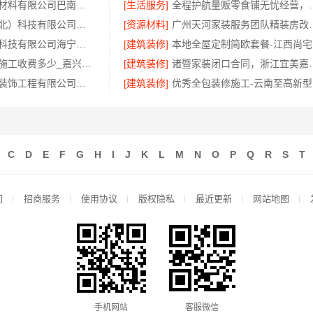
重庆御墅建筑材料有限公司巴南免拆模板造价预算
[生活服务]
全程护航量贩零食铺无
同城快装（湖北）科技有限公司：快住老房快装，工期保障
[资源材料]
广州天河家装服务团
嘉兴家美建材科技有限公司海宁二手房装潢施工，一站式省心服务
[建筑装修]
本
新房装修匠心施工收费多少_嘉兴美居乐建材科技有限公司
[建筑装修]
诸暨家装闭口合同
广东鼎饰空间装饰工程有限公司广东正规室内设计透明化施工
[建筑装修]
优
C
D
E
F
G
H
I
J
K
L
M
N
O
P
Q
R
S
T
们
招商服务
使用协议
版权隐私
最近更新
网站地图
手机网站
客服微信