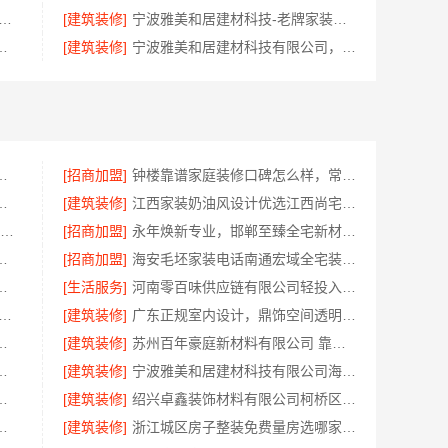
创益讯建筑有限公司 长沙正规家装零增项承诺
[建筑装修]
宁波雅美和居建材科技-老牌家装设计施工对接
效果图本地全案设计案例
[建筑装修]
宁波雅美和居建材科技有限公司，奉化家装装修线下门店地址
价老房翻新苏州百年豪庭新材料有限公司
[招商加盟]
钟楼靠谱家庭装修口碑怎么样，常州宜居佳装饰好评案例
公司提供绍兴越城区高性价比环保家装
[建筑装修]
江西家装奶油风设计优选江西尚宅尚品新型环保材料有限公司
大连MBA培训机构选哪家 社科赛斯MBA考研定制专属学生方案
[招商加盟]
永年焕新专业，邯郸至臻全宅新材料有限公司专注全屋整装解决方案
费设计环保，浙江臻美护航
[招商加盟]
海安毛坯家装电话南通宏域全宅装饰建材有限公司
落地福建尚艺空间新材料科技有限公司
[生活服务]
河南零百味供应链有限公司轻投入硬折扣零食长久经营
美和居建材科技有限公司|宁波余姚家装设计到店咨询
[建筑装修]
广东正规室内设计，鼎饰空间透明化施工
，浙江宜美嘉装饰让您放心
[建筑装修]
苏州百年豪庭新材料有限公司 靠谱家装拎包入住
限公司四川热门重钢别墅价格参考
[建筑装修]
宁波雅美和居建材科技有限公司海曙家装施工线下门店地址
有限公司：嘉兴高端装饰地址
[建筑装修]
绍兴卓鑫装饰材料有限公司柯桥区专业靠谱装修施工队
佛山市雅居美家建筑装饰工程有限公司
[建筑装修]
浙江城区房子整装免费量房选哪家，浙江乐享新材料有限公司