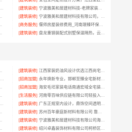
创益讯建筑有限公司 长沙正规家装零增项承诺
[建筑装修]
宁波雅美和居建材科技-老牌家装设计施工对接
效果图本地全案设计案例
[建筑装修]
宁波雅美和居建材科技有限公司，奉化家装装修线下门店地址
荐南京市创亿讯品质之选
[商务服务]
偃师房屋装修费用_河南璟臻环保建材一站式服务
服务卧室施工流程-慕新不锈钢
[建筑装修]
盘龙重钢装配式别墅保温隔热，云南晟构建筑建材有限公司
公司提供绍兴越城区高性价比环保家装
[建筑装修]
江西家装奶油风设计优选江西尚宅尚品新型环保材料有限公司
大连MBA培训机构选哪家 社科赛斯MBA考研定制专属学生方案
[招商加盟]
永年焕新专业，邯郸至臻全宅新材料有限公司专注全屋整装解决方案
费设计环保，浙江臻美护航
[招商加盟]
海安毛坯家装电话南通宏域全宅装饰建材有限公司
落地福建尚艺空间新材料科技有限公司
[生活服务]
河南零百味供应链有限公司轻投入硬折扣零食长久经营
美和居建材科技有限公司|宁波余姚家装设计到店咨询
[建筑装修]
广东正规室内设计，鼎饰空间透明化施工
，浙江宜美嘉装饰让您放心
[建筑装修]
苏州百年豪庭新材料有限公司 靠谱家装拎包入住
限公司四川热门重钢别墅价格参考
[建筑装修]
宁波雅美和居建材科技有限公司海曙家装施工线下门店地址
有限公司：嘉兴高端装饰地址
[建筑装修]
绍兴卓鑫装饰材料有限公司柯桥区专业靠谱装修施工队