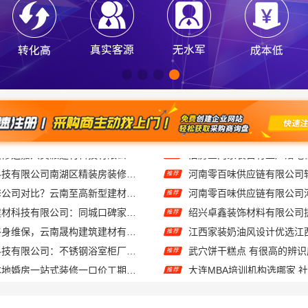
嘉兴家美建材科技有限公司南湖区精装房装修怎么样
推荐
五华一站式装修公司对比？云南至高新型建材有限公司优势明显
推荐
嘉兴绿色之家建材科技有限公司：同城口碑家装机构实惠
推荐
安宁重钢建房终身维保，云南晟构建筑建材有限公司
推荐
江苏东钢金属科技有限公司：不锈钢浴室柜厂家江浙沪加盟
武穴饼干糕点 有很高的辨识
推荐
同城快装湖北本地婚房一站式装修一口价工期保障
推荐
轻奢高端重钢住宅本地维保，云南晟构建筑建材有限公司售后
推荐
绍兴卓鑫装饰材料有限公司：城区个性化家装免费上门量房
嘉兴美居乐嘉兴城区旧房改
推荐