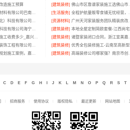
改造施工预算
[建筑装修]
佛山市区靠谱家装施工选
重庆御墅建筑材料有限公司巴南免拆模板造价预算
[生活服务]
全程护航量贩零食铺无
同城快装（湖北）科技有限公司：快住老房快装，工期保障
[资源材料]
广州天河家装服务团
嘉兴家美建材科技有限公司海宁二手房装潢施工，一站式省心服务
[建筑装修]
本
新房装修匠心施工收费多少_嘉兴美居乐建材科技有限公司
[建筑装修]
诸暨家装闭口合同
广东鼎饰空间装饰工程有限公司广东正规室内设计透明化施工
[建筑装修]
优
新房装修空间规划施工案例，嘉兴美居乐建材科技有限公司
[建筑装修]
高端装修公司哪家强
C
D
E
F
G
H
I
J
K
L
M
N
O
P
Q
R
S
T
们
招商服务
使用协议
版权隐私
最近更新
网站地图