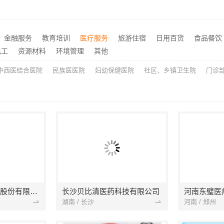
嘉兴本地家装施工全包透明报价，嘉兴美派建材科技闭口合同
本地毛坯装修免费设计环保
推荐
性价比房子整装空间布局上门服务，浙江乐享新材料有限公司品质之选
推荐
宁波奉化家装装修线下门店地址-宁波雅美和居建材科技有限公司
推荐
金融服务
教育培训
医疗服务
旅游住宿
日用百货
食品餐饮
嘉兴本地家装装修选嘉兴美派建材科技有限公司，性价比高
推荐
电工
资源材料
环境管理
其他
中西医结合医院
民族医医院
妇幼保健医院
社区、乡镇卫生院
门诊
山东育达健康科技股份有限公司
长沙贝比清医药科技有限公司
河南东璧医
湖南 / 长沙
河南 / 郑州