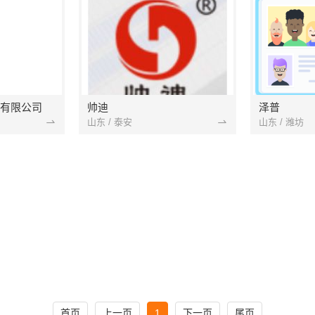
有限公司
帅迪
泽普
山东 / 泰安
山东 / 潍坊
首页
上一页
1
下一页
尾页