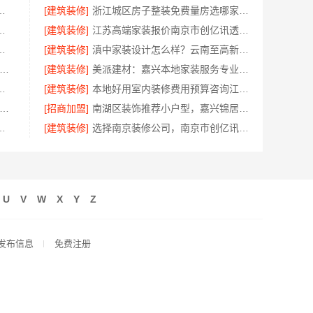
佛山市雅居美家建筑装饰工程有限公司
[建筑装修]
浙江城区房子整装免费量房选哪家，浙江乐享新材料有限公司
忧经营，河南零百味加盟全程护航
[建筑装修]
江苏高端家装报价南京市创亿讯透明无忧
队精装房改造？精匠饰家拎包入住
[建筑装修]
滇中家装设计怎么样？云南至高新型建材有限公司口碑佳
地全屋定制简欧套餐-江西尚宅尚品新型环保材料有限公司
[建筑装修]
美派建材：嘉兴本地家装服务专业施工靠谱商家
，浙江宜美嘉装饰工程有限公司
[建筑装修]
本地好用室内装修费用预算咨询江西圣匠新型环保材料有限公司
秀全包装修施工-云南至高新型建材有限公司
[招商加盟]
南湖区装饰推荐小户型，嘉兴锦居装饰材料有限公司有案例
？南京市创亿讯环保全包值得选
[建筑装修]
选择南京装修公司，南京市创亿讯环保家装更放心
U
V
W
X
Y
Z
发布信息
免费注册