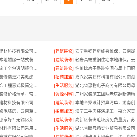
嘉兴绿色之家建材科技有限公司：同城口碑家装机构实惠
[建筑装修]
安宁重钢建房终身维
同城快装湖北本地婚房一站式装修一口价工期保障
[建筑装修]
轻奢高端重钢住宅本地
嘉兴本地家装施工全包透明报价，嘉兴美派建材科技闭口合同
[建筑装修]
性价比房子整装空间布局上
嘉兴本地家装装修选嘉兴美派建材科技有限公司，性价比高
[招商加盟]
嘉兴家美建材科技有
华居不锈钢装饰工程意式极简定制厂家
[生活服务]
湖北省惠物电子商
新北优秀家庭装修价格清单，常州宜居佳装饰工程有限公司清晰透明
[资源材料]
广州家装施工团队老
宁波雅美和居建材科技有限公司-匠心施工家装施工对接渠道
[建筑装修]
本地全案设计预算清单
昆明一站式装修毛坯房，云南至高新型建材有限公司
[招商加盟]
海宁二手房装潢施工，
无锡住宅装饰哪家好？无锡亿莱居装饰工程材料有限公司
[建筑装修]
高新区装饰毛坯房免费量房，
绍兴卓鑫装饰材料有限公司采用环保优质材料
[生活服务]
湖北省腾冠畅实业贸
河南零百味供应链有限公司河南本地低成本量贩零食全域盈利
[建筑装修]
江西装修原木风全包，