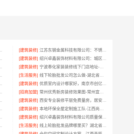
保，云南晟构建筑建材有限公司
[建筑装修]
江苏东钢金属科技有限公司：不锈钢浴室柜厂家江浙沪加盟
维保，云南晟构建筑建材有限公司售后
[建筑装修]
绍兴卓鑫装饰材料有限公司：城区个性化家装免费上门量房
门服务，浙江乐享新材料有限公司品质之选
[建筑装修]
宁波奉化家装装修线下门店地址-宁波雅美和居建材科技有限公司
限公司南湖区精装房装修怎么样
[生活服务]
线下轮胎批发公司怎么做-湖北省腾冠畅实业贸易有限公司
务有限公司母婴厂家优缺点
[建筑装修]
优质室内设计哪家好，南京市创亿讯环保家装更靠谱
房翻新选精匠饰家环保整装焕新家
[招商加盟]
常州优秀新房装修效果图-常州宜居佳装饰
，湖南创益讯建筑有限公司透明公开
[建筑装修]
西安专业装修平层免费量房，居安天成（西安）建筑工程有限责任公司
嘉兴家美建材科技有限公司专业施工
[建筑装修]
本地环保全屋定制施工队-江西尚宅尚品新型环保材料有限公司
苏州兔哥哥智装新材料有限公司专业顾问上门
[建筑装修]
绍兴卓鑫装饰材料有限公司质量保障放心选
易有限公司：推荐轮胎平台优势
[生活服务]
线上轮胎批发品牌哪里买？湖北省腾冠畅实业贸易有限公司
江西尚宅尚品新型环保材料有限公司
[建筑装修]
全包空间定制设计方案，江西圣匠新型环保材料有限公司