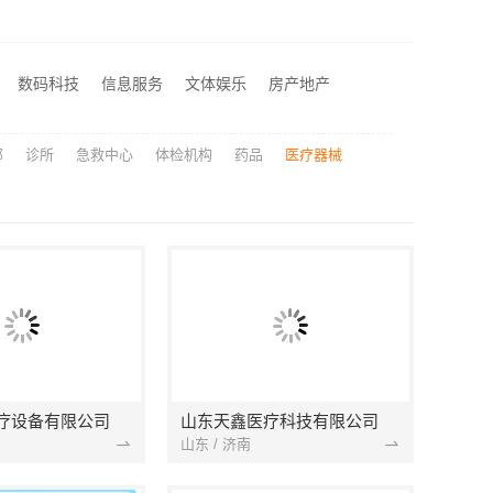
，浙江臻美护航
海安毛坯家装电话南通宏域全宅装饰建材有限公司
滇中家装设计怎么样？云南至高新型建材有限公司设计专业
数码科技
信息服务
文体娱乐
房产地产
旧房室内家装自有工厂落地福建尚艺空间新材料科技有限公司
部
诊所
急救中心
体检机构
药品
医疗器械
疗设备有限公司
山东天鑫医疗科技有限公司
山东 / 济南