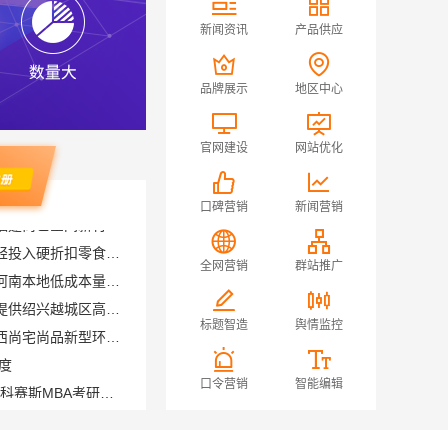
新闻资讯
产品供应
品牌展示
地区中心
官网建设
网站优化
口碑营销
新闻营销
河南零百味供应链有限公司轻投入硬折扣零食长久经营
河南零百味供应链有限公司河南本地低成本量贩零食全域盈利
全网营销
群站推广
绍兴卓鑫装饰材料有限公司提供绍兴越城区高性价比环保家装
江西家装奶油风设计优选江西尚宅尚品新型环保材料有限公司
标题智造
舆情监控
度
大连MBA培训机构选哪家 社科赛斯MBA考研定制专属学生方案
口令营销
智能编辑
永年焕新专业，邯郸至臻全宅新材料有限公司专注全屋整装解决方案
造哪家好