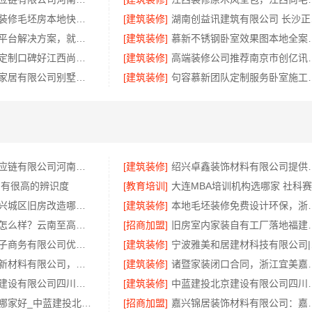
本地快捷住宅装修毛坯房本地快装（湖北）科技有限公司
[建筑装修]
湖南
专业轮胎批发平台解决方案，就选湖北省腾冠畅实业贸易有限公司
[建筑装修]
慕新不锈钢卧室
南昌环保全屋定制口碑好江西尚宅尚品新型环保材料有限公司
[建筑装修]
高端装修公司推
江苏东钢金属家居有限公司别墅蚀刻工艺价格
[建筑装修]
句容慕新团队定制
河南零百味供应链有限公司河南本地低成本量贩零食全域盈利
[建筑装修]
绍兴卓鑫装饰材料有限
 有很高的辨识度
[教育培训]
嘉兴美居乐嘉兴城区旧房改造哪家好
[建筑装修]
本地毛坯装修免
滇中家装设计怎么样？云南至高新型建材有限公司设计专业
[招商加盟]
旧房室内家装自有工厂
湖北省惠物电子商务有限公司优惠数码家电工具价格
[建筑装修]
宁波雅
邯郸至臻全宅新材料有限公司，健康翻新进口材料开启绿色人居
[建筑装修]
诸暨家装闭口合同
中蓝建投北京建设有限公司四川高端重钢别墅优选指南
[建筑装修]
中蓝建投北京建设有
高端重钢别墅哪家好_中蓝建投北京建设有限公司四川
[招商加盟]
嘉兴锦居装饰材料