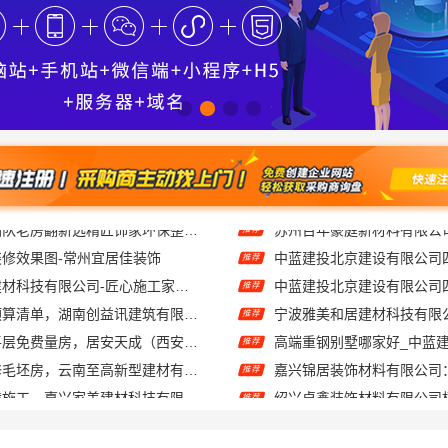
修效果图-常州宜居佳装饰
推荐
宁波雅美和居建材科技有限公司-匠心施工家装施工对接渠道
推荐
本地全案设计预算清单，湖南创益讯建筑有限公司透明公开
推荐
西安专业装修平层免费量房，居安天成（西安）建筑工程有限责任公司
推荐
昆明一站式装修毛坯房，云南至高新型建材有限公司
嘉兴锦居装饰材料有限公司
推荐
海宁二手房装潢施工，嘉兴家美建材科技有限公司专业施工
推荐
线下轮胎批发公司怎么做-湖北省腾冠畅实业贸易有限公司
推荐
饰工程意式极简定制厂家
推荐