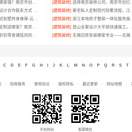
高端装修公司哪家强？南京市创亿讯环保全包值得选
[建筑装修]
选择南京装修公司
宁波镇海家装设计合作联系方式 宁波雅美和居建材科技有限公司
[建筑装修]
豪宅私人定制现代轻奢
昆明重钢装配式别墅终身维保-云南晟构建筑建材有限公司
[建筑装修]
浙江本地房子整装一体化
浦口高端空间定制选哪家？南京市创亿讯本地靠谱
[建筑装修]
昆山全案设计大平层快速
社区轻投入硬折扣零食铺低风险经营河南零百味供应链有限公司
[建筑装修]
无锡旧房安装哪家专业
C
D
E
F
G
H
I
J
K
L
M
N
O
P
Q
R
S
T
们
招商服务
使用协议
版权隐私
最近更新
网站地图
手机网站
客服微信