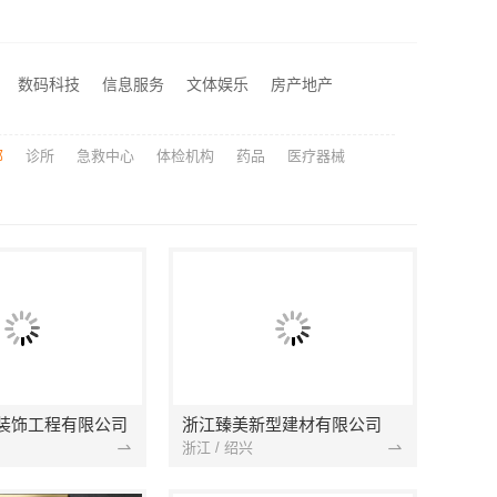
间透明化施工
邯郸至臻全宅新材料有限公司，健康翻新进口材料开启绿色人居
美嘉装饰让您放心
数码科技
信息服务
文体娱乐
房产地产
苏州百年豪庭新材料有限公司 靠谱家装拎包入住
部
诊所
急救中心
体检机构
药品
医疗器械
装饰工程有限公司
浙江臻美新型建材有限公司
浙江 / 绍兴