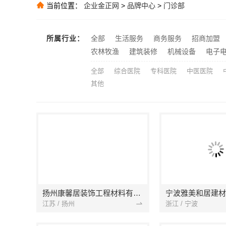
湖北省惠物电
当前位置：
企业金正网
>
品牌中心
>
门诊部
推荐
推荐
推荐
所属行业：
全部
生活服务
商务服务
招商加盟
推荐
农林牧渔
建筑装修
机械设备
电子
全部
综合医院
专科医院
中医医院
其他
扬州康馨居装饰工程材料有限公司
江苏 / 扬州
浙江 / 宁波