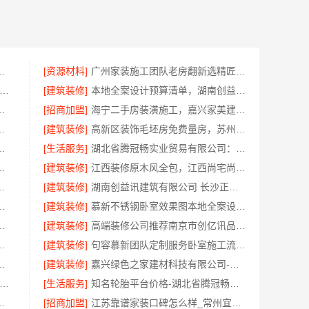
，常州宜居佳装饰工程有限公司清晰透明
[资源材料]
广州家装施工团队老房翻新选精匠饰家环保整装焕新家
波雅美和居建材科技有限公司-匠心施工家装施工对接渠道
[建筑装修]
本地全案设计预算清单，湖南创益讯建筑有限公司透明公开
房，云南至高新型建材有限公司
[招商加盟]
海宁二手房装潢施工，嘉兴家美建材科技有限公司专业施工
无锡亿莱居装饰工程材料有限公司
[建筑装修]
高新区装饰毛坯房免费量房，苏州兔哥哥智装新材料有限公司专业顾问上门
有限公司采用环保优质材料
[生活服务]
湖北省腾冠畅实业贸易有限公司：推荐轮胎平台优势
公司河南本地低成本量贩零食全域盈利
[建筑装修]
江西装修原木风全包，江西尚宅尚品新型环保材料有限公司
房本地快装（湖北）科技有限公司
[建筑装修]
湖南创益讯建筑有限公司 长沙正规家装零增项承诺
案，就选湖北省腾冠畅实业贸易有限公司
[建筑装修]
慕新不锈钢卧室效果图本地全案设计案例
好江西尚宅尚品新型环保材料有限公司
[建筑装修]
高端装修公司推荐南京市创亿讯品质之选
有限公司别墅蚀刻工艺价格
[建筑装修]
句容慕新团队定制服务卧室施工流程-慕新不锈钢
简约家庭装修免费设计整体落地
[建筑装修]
嘉兴绿色之家建材科技有限公司-本地知名房屋装修服务环保
州百年豪庭新材料有限公司-本地全包新房报价
[生活服务]
知名轮胎平台价格-湖北省腾冠畅实业贸易有限公司批发底价直供
名零增项承诺，鼎饰空间更实惠
[招商加盟]
江苏靠谱家装口碑怎么样_常州宜居佳装饰