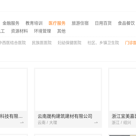
子商务有限公司母婴厂家优缺点
广东正规室内设计，鼎饰空
推荐
优质室内设计哪家好，南京市创亿讯环保家装更靠谱
推荐
新北优秀家庭装修价格清单，常州宜居佳装饰工程有限公司清晰透明
诸暨家装闭口合同，浙江宜
推荐
金融服务
教育培训
医疗服务
旅游住宿
日用百货
食品餐饮
广州家装施工团队老房翻新选精匠饰家环保整装焕新家
推荐
电工
资源材料
环境管理
其他
中西医结合医院
民族医医院
妇幼保健医院
社区、乡镇卫生院
门诊
宁波雅美和居建材科技有限公司
云南晟构建筑建材有限公司
浙江宜美嘉
云南 / 大理
浙江 / 绍兴