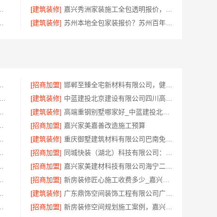
一平？重庆御墅环保材料重钢别墅
[建筑装修]
嘉兴秀洲家装施工全包透明报价，嘉兴美派建材科技有限公司闭口合同
常州宜居佳装饰工程有限公司口碑见证
[建筑装修]
苏州本地全包家装报价？苏州百年豪庭新材料有限公司新房装修
计，鼎饰空间透明化施工
[招商加盟]
邯郸至臻全宅新材料有限公司，健康翻新进口材料开启绿色人居
百年豪庭新材料有限公司 靠谱家装拎包入住
[建筑装修]
中蓝建投北京建设有限公司四川高端重钢别墅优选指南
有限公司海曙家装施工线下门店地址
[建筑装修]
高端重钢别墅哪家好_中蓝建投北京建设有限公司四川
限公司柯桥区专业靠谱装修施工队
[招商加盟]
嘉兴家美嘉善改造施工预算
量房选哪家，浙江乐享新材料有限公司
[建筑装修]
重庆御墅建筑材料有限公司巴南免拆模板造价预算
价南京市创亿讯透明无忧
[招商加盟]
同城快装（湖北）科技有限公司：快住老房快装，工期保障
云南至高新型建材有限公司口碑佳
[招商加盟]
嘉兴家美建材科技有限公司海宁二手房装潢施工，一站式省心服务
地家装服务专业施工靠谱商家
[招商加盟]
新房装修匠心施工收费多少_嘉兴美居乐建材科技有限公司
算咨询江西圣匠新型环保材料有限公司
[建筑装修]
广东鼎饰空间装饰工程有限公司广东正规室内设计透明化施工
，嘉兴锦居装饰材料有限公司有案例
[招商加盟]
新房装修空间规划施工案例，嘉兴美居乐建材科技有限公司