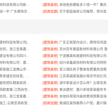
嘉兴美居乐建材科技有限公司新房装修收费透明
[建筑装修]
本地免拆模板多少钱
深圳装饰多少钱一平 广东鼎饰空间装饰工程
[招商加盟]
天宁家庭装修公司推荐，
宁波雅美和居建材科技有限公司|宁波余姚家装设计到店咨询
[建筑装修]
广东正规室内设
诸暨家装闭口合同，浙江宜美嘉装饰让您放心
[建筑装修]
苏州
中蓝建投北京建设有限公司四川热门重钢别墅价格参考
[建筑装修]
宁波雅美和居建材科技
嘉兴锦居装饰材料有限公司：嘉兴高端装饰地址
[建筑装修]
绍兴卓鑫装饰材料有
佛山市区靠谱家装施工选佛山市雅居美家建筑装饰工程有限公司
[建筑装修]
浙江城区房子整装免费
全程护航量贩零食铺无忧经营，河南零百味加盟全程护航
[建筑装修]
江苏高端家装报
广州天河家装服务团队精装房改造？精匠饰家拎包入住
[建筑装修]
滇中家装设计怎么样？
本地全屋定制简欧套餐-江西尚宅尚品新型环保材料有限公司
[建筑装修]
美派建材：嘉兴本
诸暨家装闭口合同，浙江宜美嘉装饰工程有限公司
[建筑装修]
本地好用室内装修费用预
优秀全包装修施工-云南至高新型建材有限公司
[招商加盟]
南湖区装饰推荐小户型