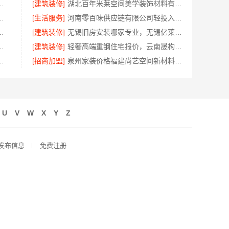
，南京市创亿讯环保家装更放心
[建筑装修]
湖北百年米莱空间美学装饰材料有限公司黄石实景案例
流程，江苏东钢金属家居有限公司详解
[生活服务]
河南零百味供应链有限公司轻投入硬折扣零食长久经营
服务施工案例-浙江乐享新材料有限公司
[建筑装修]
无锡旧房安装哪家专业，无锡亿莱居装饰工程材料有限公司
施工，苏州兔哥哥智装新材料有限公司
[建筑装修]
轻奢高端重钢住宅报价，云南晟构建筑建材有限公司定制品质居所
——无锡亿莱居装饰工程材料有限公司
[招商加盟]
泉州家装价格福建尚艺空间新材料科技有限公司实景案例
U
V
W
X
Y
Z
发布信息
免费注册