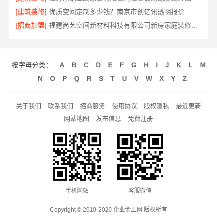
[建筑装修]
优质空间定制多少钱？南京市创亿讯透明报价
[招商加盟]
福建尚艺空间新材料科技有限公司新房家庭装修硬装施工
按字母分类：
A
B
C
D
E
F
G
H
I
J
K
L
M
N
O
P
Q
R
S
T
U
V
W
X
Y
Z
关于我们
联系我们
招商服务
使用协议
版权隐私
最近更新
网站地图
发布信息
免费注册
手机网站
客服微信
Copyright © 2010-2020 企业金正网 版权所有