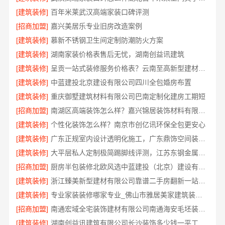
[建筑装修]
百年米莱武汉高端家装口碑评测
[招商加盟]
嘉兴美居乐专业旧房改造案例
[建筑装修]
慕新不锈钢卫生间定制防潮防火方案
[建筑装修]
湖南家装价格表售后无忧，湖南创益讯建筑
[建筑装修]
呈贡一站式装修服务价格表？云南至高新型建材有限公司透明定价
[建筑装修]
中蓝建投北京建设有限公司四川全包婚房布置
[建筑装修]
重庆御墅建筑材料有限公司巴南定制化建房工期短
[招商加盟]
南湖区高端装饰怎么样？嘉兴锦居装饰材料有限公司
[建筑装修]
个性化装饰怎么样？南京市创亿讯环保全包更安心
[建筑装修]
广东正规室内设计透明化施工，广东鼎饰空间装饰工程有限公司
[建筑装修]
大平层私人定制极简踢脚线评测，江苏东钢金属家居有限公司
[招商加盟]
厨房半包装修北欧风选中蓝建投（北京）建设有限公司武功分公司
[建筑装修]
浙江臻美新型建材有限公司靠谱二手房翻新一站式急装
[建筑装修]
专业家装装修哪家专业_佛山市雅居美家建筑装饰工程有限公司
[招商加盟]
南通宏域全宅装饰建材有限公司南通海安毛坯装饰公司设计
[建筑装修]
湖南创益讯建筑有限公司长沙装饰多少钱一平工期保障