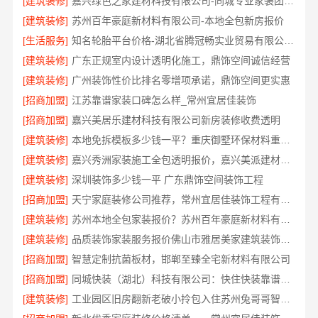
[建筑装修]
嘉兴绿色之家建材科技有限公司-同城专业家装团队环保
[建筑装修]
苏州百年豪庭新材料有限公司-本地全包新房报价
[生活服务]
知名轮胎平台价格-湖北省腾冠畅实业贸易有限公司批发底价直供
[建筑装修]
广东正规室内设计透明化施工，鼎饰空间诚信经营
[建筑装修]
广州装饰性价比排名零增项承诺，鼎饰空间更实惠
[招商加盟]
江苏靠谱家装口碑怎么样_常州宜居佳装饰
[招商加盟]
嘉兴美居乐建材科技有限公司新房装修收费透明
[建筑装修]
本地免拆模板多少钱一平？重庆御墅环保材料重钢别墅
[建筑装修]
嘉兴秀洲家装施工全包透明报价，嘉兴美派建材科技有限公司闭口合同
[建筑装修]
深圳装饰多少钱一平 广东鼎饰空间装饰工程
[招商加盟]
天宁家庭装修公司推荐，常州宜居佳装饰工程有限公司口碑见证
[建筑装修]
苏州本地全包家装报价？苏州百年豪庭新材料有限公司新房装修
[建筑装修]
品质装饰家装服务报价佛山市雅居美家建筑装饰工程有限公司
[招商加盟]
智慧定制抗菌板材，邯郸至臻全宅新材料有限公司
[招商加盟]
同城快装（湖北）科技有限公司：快住快装靠谱吗？省心老房翻新工期保障
[建筑装修]
工业园区旧房翻新老破小拎包入住苏州兔哥哥智装新材料有限公司