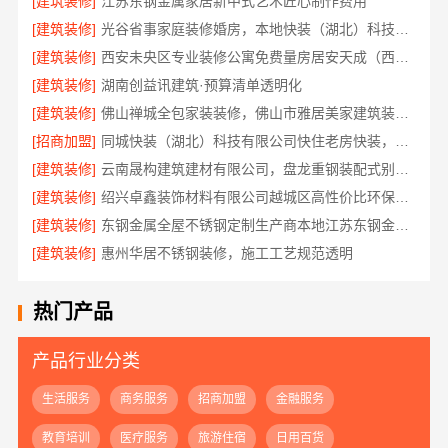
[建筑装修]
江苏东钢金属家居新中式艺术匠心制作费用
[建筑装修]
光谷省事家庭装修婚房，本地快装（湖北）科技有限公司环保用材放心住
[建筑装修]
西安未央区专业装修公寓免费量房居安天成（西安）建筑工程有限责任公司
[建筑装修]
湖南创益讯建筑·预算清单透明化
[建筑装修]
佛山禅城全包家装装修，佛山市雅居美家建筑装饰工程有限公司
[招商加盟]
同城快装（湖北）科技有限公司快住老房快装，工期有保障，省心装修更靠谱
[建筑装修]
云南晟构建筑建材有限公司，盘龙重钢装配式别墅保温隔热
[建筑装修]
绍兴卓鑫装饰材料有限公司越城区高性价比环保家装
[建筑装修]
东钢金属全屋不锈钢定制生产商本地江苏东钢金属科技有限公司
[建筑装修]
惠州华居不锈钢装修，施工工艺规范透明
热门产品
产品行业分类
生活服务
商务服务
招商加盟
金融服务
教育培训
医疗服务
旅游住宿
日用百货