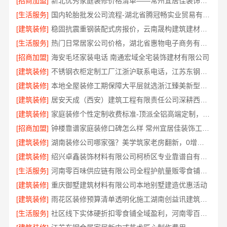
[招商加盟]
新北优秀家庭装修价格清单——常州宜居佳装饰工程有限公司
[生活服务]
国内轮胎批发公司流程-湖北省腾冠畅实业贸易有限公司
[建筑装修]
稳固抗震重钢装配式房报价，云南晟构建筑建材有限公司公开透明
[生活服务]
热门日常居家公司价格，湖北省惠物电子商务有限公司品质优选
[招商加盟]
海安毛坯家装电话 南通宏域全宅装饰建材有限公司
[建筑装修]
不锈钢衣柜定制工厂江浙沪联系电话，江苏东钢金属科技有限公司专业答疑
[建筑装修]
本地全屋装修工期保障大平层就选浙江臻美新型建材有限公司
[建筑装修]
居安天成（西安）建筑工程有限责任公司深耕西安高新区专业家装设计刚需房售后完善
[建筑装修]
家庭装修个性定制收费标准-顶派全铝高端定制，透明报价无增项
[招商加盟]
钟楼靠谱家庭装修口碑怎么样 常州宜居佳装饰工程有限公司
[建筑装修]
湖南装修公司哪家强？美学筑家老房翻新，0增项闭口合同
[建筑装修]
绍兴卓鑫装饰材料有限公司柯桥区专业靠谱自有施工队
[生活服务]
河南零百味供应链有限公司全程护航量贩零食铺无忧经营
[建筑装修]
重庆御墅建筑材料有限公司本地别墅建造优惠活动
[建筑装修]
雨花区装修预算清单透明化施工湖南创益讯建筑有限公司
[生活服务]
社区线下实体硬折扣零食铺全域盈利，河南零百味供应链有限公司