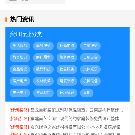
热门资讯
资讯行业分类
生活服务
商务服务
招商加盟
金融服务
教育培训
医疗服务
旅游住宿
日用百货
食品餐饮
数码科技
信息服务
文体娱乐
房产地产
农林牧渔
建筑装修
机械设备
电子电工
资源材料
环境管理
其他
[建筑装修]
盘龙重钢装配式别墅保温隔热，云南晟构建筑建材有限公司
[招商加盟]
福建尚艺空间：现代简约家庭装修免费设计整体落地
[建筑装修]
嘉兴绿色之家建材科技有限公司-本地知名房屋装修服务环保