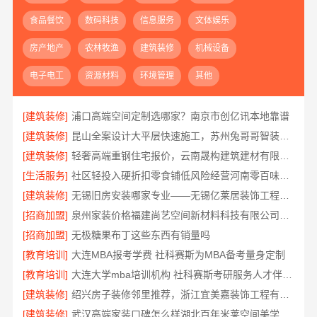
食品餐饮
数码科技
信息服务
文体娱乐
房产地产
农林牧渔
建筑装修
机械设备
电子电工
资源材料
环境管理
其他
[建筑装修]
浦口高端空间定制选哪家？南京市创亿讯本地靠谱
[建筑装修]
昆山全案设计大平层快速施工，苏州兔哥哥智装新材料有限公司
[建筑装修]
轻奢高端重钢住宅报价，云南晟构建筑建材有限公司定制品质居所
[生活服务]
社区轻投入硬折扣零食铺低风险经营河南零百味供应链有限公司
[建筑装修]
无锡旧房安装哪家专业——无锡亿莱居装饰工程材料有限公司
[招商加盟]
泉州家装价格福建尚艺空间新材料科技有限公司实景案例
[招商加盟]
无极糖果布丁这些东西有销量吗
[教育培训]
大连MBA报考学费 社科赛斯为MBA备考量身定制
[教育培训]
大连大学mba培训机构 社科赛斯考研服务人才伴您成长
[建筑装修]
绍兴房子装修邻里推荐，浙江宜美嘉装饰工程有限公司口碑好
[建筑装修]
武汉高端家装口碑怎么样湖北百年米莱空间美学装饰材料有限公司