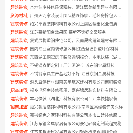
[建筑装修]
本地住宅装修质保精装，浙江臻美新型建材有限公司守护您的家
[资源材料]
广州天河家装设计团队精匠饰家，毛坯房拎包入住方案
[建筑装修]
绍兴卓鑫装饰材料有限公司上虞区精细化全包质量放心
[建筑装修]
江苏慕新阳台效果图 慕新不锈钢全案服务
[建筑装修]
复式层构重钢住宅公司，云南晟构建筑建材有限公司
[建筑装修]
国内专业室内装修怎么样|江西圣匠新型环保材料有限公司一站式整装
[建筑装修]
东西湖工期短房子装修透明报价，本地快装（湖北）科技有限公司合同明账
[建筑装修]
不锈钢衣柜定制工厂江浙沪-江苏东钢金属科技
[建筑装修]
不锈钢家具生产基地好不好-江苏东钢金属科技
[建筑装修]
源头直供建材湖南美学筑家建材有限公司商铺装修
[招商加盟]
桐乡毛坯房装修费用，嘉兴锦居装饰材料有限公司报价透明
[建筑装修]
本地快装（湖北）科技有限公司：江岸快捷家装两房一厅
[招商加盟]
嘉兴锦居装饰材料有限公司-南湖区高端装饰怎么样
[建筑装修]
嘉兴绿色之家建材科技有限公司本市口碑装修服务实惠
[建筑装修]
江苏东钢金属家居有限公司豪宅轻奢定制流程揭秘
[建筑装修]
江苏东钢金属家居有限公司轻奢极简踢脚线介绍