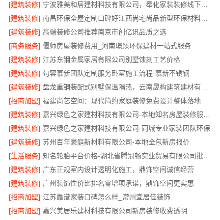
[建筑装修]
宁波雅美和居建材科技有限公司，奉化家装装修线下门店地址
[建筑装修]
南昌环保全屋定制口碑好江西尚宅尚品新型环保材料有限公司
[建筑装修]
高端装修公司推荐南京市创亿讯品质之选
[商务服务]
偃师房屋装修费用_河南璟臻环保建材一站式服务
[建筑装修]
江苏东钢金属家居有限公司别墅蚀刻工艺价格
[建筑装修]
句容慕新团队定制服务卧室施工流程-慕新不锈钢
[建筑装修]
盘龙重钢装配式别墅保温隔热，云南晟构建筑建材有限公司
[招商加盟]
福建尚艺空间：现代简约家庭装修免费设计整体落地
[建筑装修]
嘉兴绿色之家建材科技有限公司-本地知名房屋装修服务环保
[建筑装修]
嘉兴绿色之家建材科技有限公司-同城专业家装团队环保
[建筑装修]
苏州百年豪庭新材料有限公司-本地全包新房报价
[生活服务]
知名轮胎平台价格-湖北省腾冠畅实业贸易有限公司批发底价直供
[建筑装修]
广东正规室内设计透明化施工，鼎饰空间诚信经营
[建筑装修]
广州装饰性价比排名零增项承诺，鼎饰空间更实惠
[招商加盟]
江苏靠谱家装口碑怎么样_常州宜居佳装饰
[招商加盟]
嘉兴美居乐建材科技有限公司新房装修收费透明