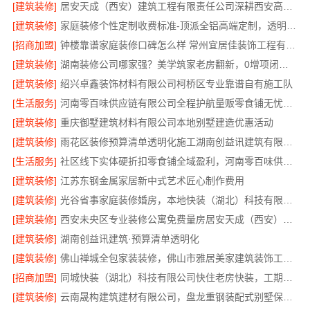
[建筑装修]
居安天成（西安）建筑工程有限责任公司深耕西安高新区专业家装设计刚需房售后完善
[建筑装修]
家庭装修个性定制收费标准-顶派全铝高端定制，透明报价无增项
[招商加盟]
钟楼靠谱家庭装修口碑怎么样 常州宜居佳装饰工程有限公司
[建筑装修]
湖南装修公司哪家强？美学筑家老房翻新，0增项闭口合同
[建筑装修]
绍兴卓鑫装饰材料有限公司柯桥区专业靠谱自有施工队
[生活服务]
河南零百味供应链有限公司全程护航量贩零食铺无忧经营
[建筑装修]
重庆御墅建筑材料有限公司本地别墅建造优惠活动
[建筑装修]
雨花区装修预算清单透明化施工湖南创益讯建筑有限公司
[生活服务]
社区线下实体硬折扣零食铺全域盈利，河南零百味供应链有限公司
[建筑装修]
江苏东钢金属家居新中式艺术匠心制作费用
[建筑装修]
光谷省事家庭装修婚房，本地快装（湖北）科技有限公司环保用材放心住
[建筑装修]
西安未央区专业装修公寓免费量房居安天成（西安）建筑工程有限责任公司
[建筑装修]
湖南创益讯建筑·预算清单透明化
[建筑装修]
佛山禅城全包家装装修，佛山市雅居美家建筑装饰工程有限公司
[招商加盟]
同城快装（湖北）科技有限公司快住老房快装，工期有保障，省心装修更靠谱
[建筑装修]
云南晟构建筑建材有限公司，盘龙重钢装配式别墅保温隔热