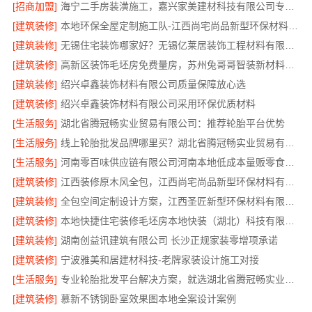
[招商加盟]
海宁二手房装潢施工，嘉兴家美建材科技有限公司专业施工
[建筑装修]
本地环保全屋定制施工队-江西尚宅尚品新型环保材料有限公司
[建筑装修]
无锡住宅装饰哪家好？无锡亿莱居装饰工程材料有限公司
[建筑装修]
高新区装饰毛坯房免费量房，苏州兔哥哥智装新材料有限公司专业顾问上门
[建筑装修]
绍兴卓鑫装饰材料有限公司质量保障放心选
[建筑装修]
绍兴卓鑫装饰材料有限公司采用环保优质材料
[生活服务]
湖北省腾冠畅实业贸易有限公司：推荐轮胎平台优势
[生活服务]
线上轮胎批发品牌哪里买？湖北省腾冠畅实业贸易有限公司
[生活服务]
河南零百味供应链有限公司河南本地低成本量贩零食全域盈利
[建筑装修]
江西装修原木风全包，江西尚宅尚品新型环保材料有限公司
[建筑装修]
全包空间定制设计方案，江西圣匠新型环保材料有限公司
[建筑装修]
本地快捷住宅装修毛坯房本地快装（湖北）科技有限公司
[建筑装修]
湖南创益讯建筑有限公司 长沙正规家装零增项承诺
[建筑装修]
宁波雅美和居建材科技-老牌家装设计施工对接
[生活服务]
专业轮胎批发平台解决方案，就选湖北省腾冠畅实业贸易有限公司
[建筑装修]
慕新不锈钢卧室效果图本地全案设计案例