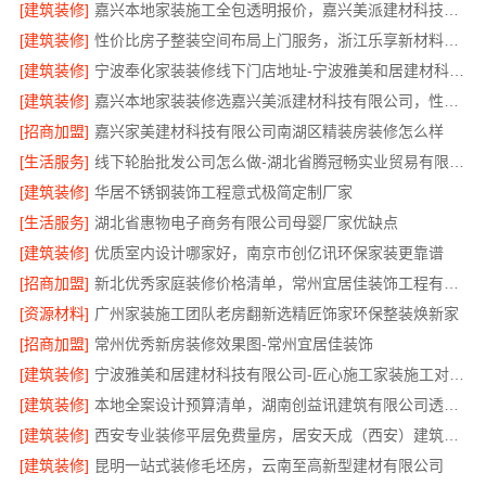
[建筑装修]
嘉兴本地家装施工全包透明报价，嘉兴美派建材科技闭口合同
[建筑装修]
性价比房子整装空间布局上门服务，浙江乐享新材料有限公司品质之选
[建筑装修]
宁波奉化家装装修线下门店地址-宁波雅美和居建材科技有限公司
[建筑装修]
嘉兴本地家装装修选嘉兴美派建材科技有限公司，性价比高
[招商加盟]
嘉兴家美建材科技有限公司南湖区精装房装修怎么样
[生活服务]
线下轮胎批发公司怎么做-湖北省腾冠畅实业贸易有限公司
[建筑装修]
华居不锈钢装饰工程意式极简定制厂家
[生活服务]
湖北省惠物电子商务有限公司母婴厂家优缺点
[建筑装修]
优质室内设计哪家好，南京市创亿讯环保家装更靠谱
[招商加盟]
新北优秀家庭装修价格清单，常州宜居佳装饰工程有限公司清晰透明
[资源材料]
广州家装施工团队老房翻新选精匠饰家环保整装焕新家
[招商加盟]
常州优秀新房装修效果图-常州宜居佳装饰
[建筑装修]
宁波雅美和居建材科技有限公司-匠心施工家装施工对接渠道
[建筑装修]
本地全案设计预算清单，湖南创益讯建筑有限公司透明公开
[建筑装修]
西安专业装修平层免费量房，居安天成（西安）建筑工程有限责任公司
[建筑装修]
昆明一站式装修毛坯房，云南至高新型建材有限公司