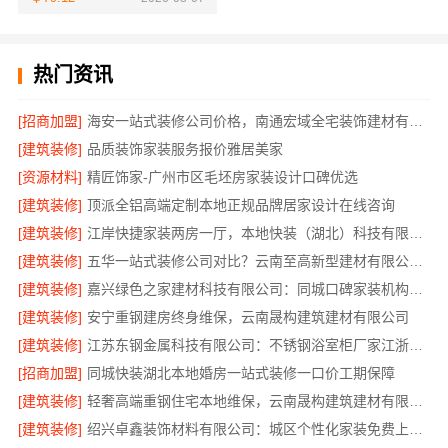
热门资讯
[招商加盟]
海安一站式装修公司价格，南通宏域全宅装饰建材有限公司报价透明
[建筑装修]
品质装饰家装服务报价雅居美家
[资源材料]
精匠饰家-广州市区毛坯房家装设计口碑优选
[建筑装修]
顶派全铝高端定制本地正规品牌居家设计在线咨询
[建筑装修]
江岸快捷家装两房一厅，本地快装（湖北）科技有限公司快速落地
[建筑装修]
五华一站式装修公司对比？云南至高新型建材有限公司优势明显
[建筑装修]
嘉兴绿色之家建材科技有限公司：同城口碑家装机构实惠
[建筑装修]
安宁重钢建房终身维保，云南晟构建筑建材有限公司
[建筑装修]
江苏东钢金属科技有限公司：不锈钢浴室柜厂家江浙沪加盟
[招商加盟]
同城快装湖北本地婚房一站式装修一口价工期保障
[建筑装修]
轻奢高端重钢住宅本地维保，云南晟构建筑建材有限公司售后
[建筑装修]
绍兴卓鑫装饰材料有限公司：城区个性化家装免费上门量房