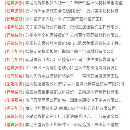
[建筑装修]
本地免拆模板多少钱一平？重庆御墅环保材料重钢别墅
[建筑装修]
嘉兴秀洲家装施工全包透明报价，嘉兴美派建材科技有限公司闭口合同
[建筑装修]
深圳装饰多少钱一平 广东鼎饰空间装饰工程
[招商加盟]
天宁家庭装修公司推荐，常州宜居佳装饰工程有限公司口碑见证
[建筑装修]
苏州本地全包家装报价？苏州百年豪庭新材料有限公司新房装修
[建筑装修]
品质装饰家装服务报价佛山市雅居美家建筑装饰工程有限公司
[招商加盟]
智慧定制抗菌板材，邯郸至臻全宅新材料有限公司
[招商加盟]
同城快装（湖北）科技有限公司：快住快装靠谱吗？省心老房翻新工期保障
[建筑装修]
工业园区旧房翻新老破小拎包入住苏州兔哥哥智装新材料有限公司
[招商加盟]
新北优秀家庭装修价格清单——常州宜居佳装饰工程有限公司
[生活服务]
国内轮胎批发公司流程-湖北省腾冠畅实业贸易有限公司
[建筑装修]
稳固抗震重钢装配式房报价，云南晟构建筑建材有限公司公开透明
[生活服务]
热门日常居家公司价格，湖北省惠物电子商务有限公司品质优选
[招商加盟]
海安毛坯家装电话 南通宏域全宅装饰建材有限公司
[建筑装修]
不锈钢衣柜定制工厂江浙沪联系电话，江苏东钢金属科技有限公司专业答疑
[建筑装修]
本地全屋装修工期保障大平层就选浙江臻美新型建材有限公司