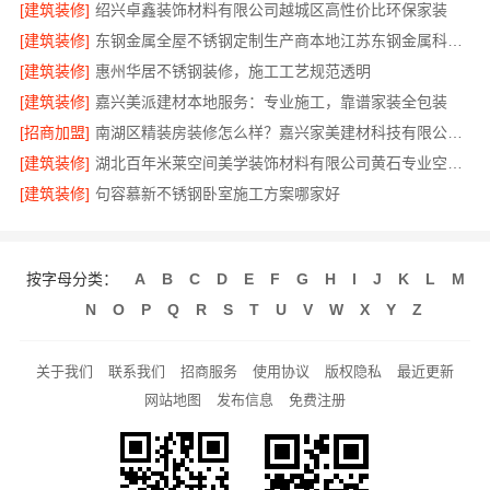
[建筑装修]
绍兴卓鑫装饰材料有限公司越城区高性价比环保家装
[建筑装修]
东钢金属全屋不锈钢定制生产商本地江苏东钢金属科技有限公司
[建筑装修]
惠州华居不锈钢装修，施工工艺规范透明
[建筑装修]
嘉兴美派建材本地服务：专业施工，靠谱家装全包装
[招商加盟]
南湖区精装房装修怎么样？嘉兴家美建材科技有限公司详解
[建筑装修]
湖北百年米莱空间美学装饰材料有限公司黄石专业空间设计一站式服务
[建筑装修]
句容慕新不锈钢卧室施工方案哪家好
按字母分类：
A
B
C
D
E
F
G
H
I
J
K
L
M
N
O
P
Q
R
S
T
U
V
W
X
Y
Z
关于我们
联系我们
招商服务
使用协议
版权隐私
最近更新
网站地图
发布信息
免费注册