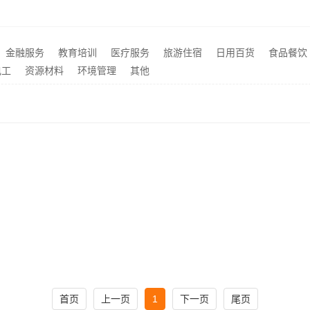
工业园区旧房翻新老破小拎包入住苏州兔哥哥智装新材料有限公司
推荐
新北优秀家庭装修价格清单——常州宜居佳装饰工程有限公司
推荐
国内轮胎批发公司流程-湖北省腾冠畅实业贸易有限公司
百年米莱武汉高端家装口碑
推荐
金融服务
教育培训
医疗服务
旅游住宿
日用百货
食品餐饮
稳固抗震重钢装配式房报价，云南晟构建筑建材有限公司公开透明
嘉兴美居乐专业旧房改造案
推荐
电工
资源材料
环境管理
其他
首页
上一页
1
下一页
尾页