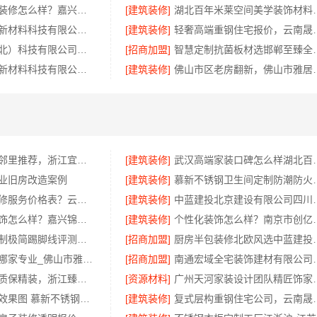
南湖区精装房装修怎么样？嘉兴家美建材科技有限公司详解
[建筑装修]
湖北百年米莱空间美学装饰
福建尚艺空间新材料科技有限公司新房家庭装修硬装施工
[建筑装修]
轻奢高端重钢住宅报
本地快装（湖北）科技有限公司：江汉省事家装，老房翻新快人一步
[招商加盟]
智慧定制抗菌板材
福建尚艺空间新材料科技有限公司泉州家装价格
[建筑装修]
佛山市区老房翻新，佛
绍兴房子装修邻里推荐，浙江宜美嘉装饰工程有限公司口碑好
[建筑装修]
武汉高端家装口碑怎么样
业旧房改造案例
[建筑装修]
慕新不锈钢卫
呈贡一站式装修服务价格表？云南至高新型建材有限公司透明定价
[建筑装修]
中蓝建投北京建设
南湖区高端装饰怎么样？嘉兴锦居装饰材料有限公司
[建筑装修]
个性化装饰怎么样
大平层私人定制极简踢脚线评测，江苏东钢金属家居有限公司
[招商加盟]
厨房半包装修北欧风选中
专业家装装修哪家专业_佛山市雅居美家建筑装饰工程有限公司
[招商加盟]
南通宏域全宅装饰建材
本地住宅装修质保精装，浙江臻美新型建材有限公司守护您的家
[资源材料]
广州天河家装设计团
江苏慕新阳台效果图 慕新不锈钢全案服务
[建筑装修]
复式层构重钢住宅公