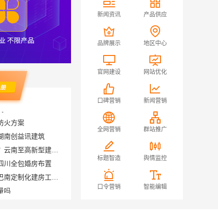
新闻资讯
产品供应
品牌展示
地区中心
官网建设
网站优化
口碑营销
新闻营销
防火方案
湖南创益讯建筑
全网营销
群站推广
呈贡一站式装修服务价格表？云南至高新型建材有限公司透明定价
四川全包婚房布置
标题智造
舆情监控
重庆御墅建筑材料有限公司巴南定制化建房工期短
量吗
口令营销
智能编辑
大连MBA报考学费 社科赛斯为MBA备考量身定制
大连大学mba培训机构 社科赛斯考研服务人才伴您成长