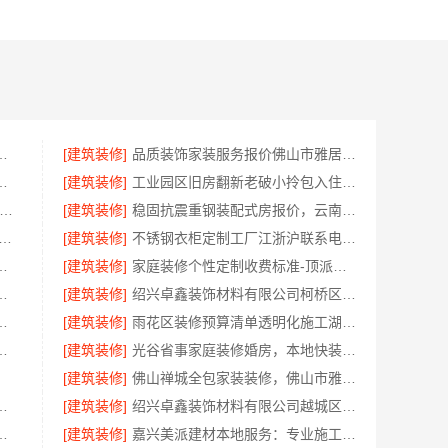
苏州百年豪庭新材料有限公司新房装修
[建筑装修]
品质装饰家装服务报价佛山市雅居美家建筑装饰工程有限公司
司：快住快装靠谱吗？省心老房翻新工期保障
[建筑装修]
工业园区旧房翻新老破小拎包入住苏州兔哥哥智装新材料有限公司
内轮胎批发公司流程-湖北省腾冠畅实业贸易有限公司
[建筑装修]
稳固抗震重钢装配式房报价，云南晟构建筑建材有限公司公开透明
毛坯家装电话 南通宏域全宅装饰建材有限公司
[建筑装修]
不锈钢衣柜定制工厂江浙沪联系电话，江苏东钢金属科技有限公司专业答疑
任公司深耕西安高新区专业家装设计刚需房售后完善
[建筑装修]
家庭装修个性定制收费标准-顶派全铝高端定制，透明报价无增项
美学筑家老房翻新，0增项闭口合同
[建筑装修]
绍兴卓鑫装饰材料有限公司柯桥区专业靠谱自有施工队
有限公司本地别墅建造优惠活动
[建筑装修]
雨花区装修预算清单透明化施工湖南创益讯建筑有限公司
居新中式艺术匠心制作费用
[建筑装修]
光谷省事家庭装修婚房，本地快装（湖北）科技有限公司环保用材放心住
[建筑装修]
佛山禅城全包家装装修，佛山市雅居美家建筑装饰工程有限公司
公司，盘龙重钢装配式别墅保温隔热
[建筑装修]
绍兴卓鑫装饰材料有限公司越城区高性价比环保家装
装修，施工工艺规范透明
[建筑装修]
嘉兴美派建材本地服务：专业施工，靠谱家装全包装