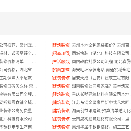
天宁家庭装修公司推荐，常州宜居佳装饰工程有限公司口碑见证
[建筑装修]
苏州本地全包家装报价？
智慧定制抗菌板材，邯郸至臻全宅新材料有限公司
[招商加盟]
同城快装（湖北）科技有限公
新北优秀家庭装修价格清单——常州宜居佳装饰工程有限公司
[生活服务]
国
热门日常居家公司价格，湖北省惠物电子商务有限公司品质优选
[招商加盟]
海安
本地全屋装修工期保障大平层就选浙江臻美新型建材有限公司
[建筑装修]
居安天成（西安）建筑工程有限责
钟楼靠谱家庭装修口碑怎么样 常州宜居佳装饰工程有限公司
[建筑装修]
湖南装修公司哪家强？
河南零百味供应链有限公司全程护航量贩零食铺无忧经营
[建筑装修]
重庆御墅建筑材料
社区线下实体硬折扣零食铺全域盈利，河南零百味供应链有限公司
[建筑装修]
江苏东钢金属家
西安未央区专业装修公寓免费量房居安天成（西安）建筑工程有限责任公司
[建筑装修]
湖南创益讯建筑·预算清单透明化
同城快装（湖北）科技有限公司快住老房快装，工期有保障，省心装修更靠谱
[建筑装修]
云南晟构建筑建材有限
东钢金属全屋不锈钢定制生产商本地江苏东钢金属科技有限公司
[建筑装修]
惠州华居不锈钢