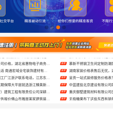
热门日常居家公司价格，湖北省惠物电子商务有限公司品质优选
慕新不锈钢卫生间定制防潮
推荐
海安毛坯家装电话 南通宏域全宅装饰建材有限公司
湖南家装价格表售后无忧，
推荐
不锈钢衣柜定制工厂江浙沪联系电话，江苏东钢金属科技有限公司专业答疑
推荐
本地全屋装修工期保障大平层就选浙江臻美新型建材有限公司
中蓝建投北京建设有限公司
推荐
居安天成（西安）建筑工程有限责任公司深耕西安高新区专业家装设计刚需房售后完善
推荐
品质装饰家装服务报价佛山市雅居美家建筑装饰工程有限公司
无极糖果布丁这些东西有销
推荐
智慧定制抗菌板材，邯郸至臻全宅新材料有限公司
推荐
同城快装（湖北）科技有限公司：快住快装靠谱吗？省心老房翻新工期保障
推荐