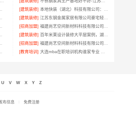
锈钢衣柜定制工厂江浙沪-江苏东钢金属科技
[建筑装修]
不锈钢家具生产基地好不好-江苏东钢金属科技
嘉兴锦居装饰材料有限公司报价透明
[建筑装修]
本地快装（湖北）科技有限公司：江岸快捷家装两房一厅
技有限公司本市口碑装修服务实惠
[建筑装修]
江苏东钢金属家居有限公司豪宅轻奢定制流程揭秘
钱？南京市创亿讯透明报价
[招商加盟]
福建尚艺空间新材料科技有限公司新房家庭装修硬装施工
，邯郸至臻全宅新材料有限公司
[建筑装修]
百年米莱设计装修大平层案例，湖北百年米莱空间美学装饰材料有限公司专属定制
有限公司工业园区儿童房环保装修案例
[招商加盟]
福建尚艺空间新材料科技有限公司现代简约室内家装免费设计价格
，江苏东钢金属家居有限公司专业流程
[教育培训]
大连mba在职培训机构谁家专业 社科赛斯MBA考研辅导领先品牌
U
V
W
X
Y
Z
发布信息
免费注册