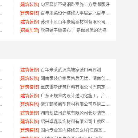
材料有限公司黄石专业空间设计一站式服务
[建筑装修]
句容慕新不锈钢卧室施工方案哪家好
价，云南晟构建筑建材有限公司
[建筑装修]
百年米莱设计装修大平层湖北百年米莱空间美学装饰材料有限公司
选邯郸至臻全宅新材料有限公司
[建筑装修]
苏州市区百年豪庭新材料有限公司装修价格一览
山市雅居美家建筑装饰工程有限公司
[招商加盟]
欣果铺子糖果布丁 是你最优的选择
湖北百年米莱空间美学装饰材料有限公司
[建筑装修]
百年米莱武汉高端家装口碑评测
生间定制防潮防火方案
[建筑装修]
湖南家装价格表售后无忧，湖南创益讯建筑
有限公司四川全包婚房布置
[建筑装修]
重庆御墅建筑材料有限公司巴南定制化建房工期短
？南京市创亿讯环保全包更安心
[建筑装修]
广东正规室内设计透明化施工，广东鼎饰空间装饰工程有限公司
蓝建投（北京）建设有限公司武功分公司
[建筑装修]
浙江臻美新型建材有限公司靠谱二手房翻新一站式急装
有限公司南通海安毛坯装饰公司设计
[建筑装修]
湖南创益讯建筑有限公司长沙装饰多少钱一平工期保障
队精匠饰家，毛坯房拎包入住方案
[建筑装修]
绍兴卓鑫装饰材料有限公司上虞区精细化全包质量放心
司，云南晟构建筑建材有限公司
[建筑装修]
国内专业室内装修怎么样|江西圣匠新型环保材料有限公司一站式整装