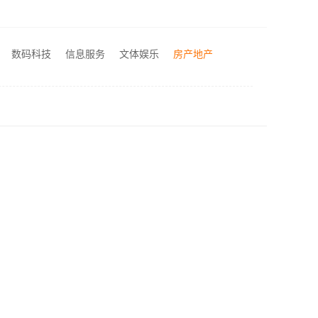
绍兴房子装修邻里推荐，浙江宜美嘉装饰工程有限公司口碑好
武汉高端家装口碑怎么样湖北百年米莱空间美学装饰材料有限公司
评测
数码科技
信息服务
文体娱乐
房产地产
例