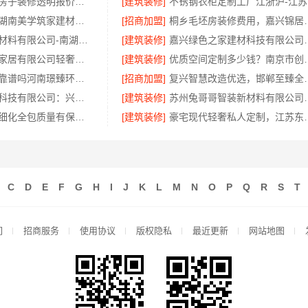
东西湖工期短房子装修透明报价，本地快装（湖北）科技有限公司合同明账
[建筑装修]
不
源头直供建材湖南美学筑家建材有限公司商铺装修
[招商加盟]
桐乡毛坯房装修费用，
嘉兴锦居装饰材料有限公司-南湖区高端装饰怎么样
[建筑装修]
嘉兴绿色之家建材科
江苏东钢金属家居有限公司轻奢极简踢脚线介绍
[建筑装修]
优质空间定制多少
新郑住宅装修靠谱吗河南璟臻环保建材有限公司口碑好
[招商加盟]
复兴智慧改造优选
江苏东钢金属科技有限公司：兴化全屋不锈钢定制生产基地探访
[建筑装修]
苏州兔哥哥智装新材料
绍兴上虞区精细化全包质量有保障，绍兴卓鑫装饰材料有限公司
[建筑装修]
豪宅现代轻奢私人定制
C
D
E
F
G
H
I
J
K
L
M
N
O
P
Q
R
S
T
们
招商服务
使用协议
版权隐私
最近更新
网站地图