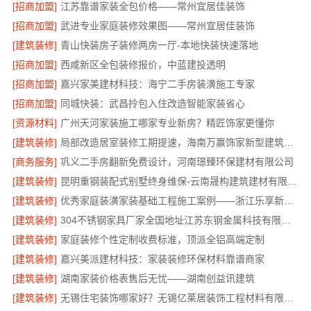
[招商加盟]
江苏靠谱家装全包价格——常州宜居佳装饰
[招商加盟]
武进专业家庭装修效果图——常州宜居佳装饰
[建筑装修]
青山快装房子装修两房一厅-本地快装快速落地
[招商加盟]
西咸新区全包装修报价，中蓝建投透明
[招商加盟]
嘉兴家美建材科技：海宁二手房装潢施工专家
[招商加盟]
同城快装：武昌拎包入住改造智能家装省心
[资源材料]
广州天河家装施工哪家专业新房？精匠饰家更懂你
[建筑装修]
局部改造居室装修工期提速，海南万赢饰家新型建筑材料有限公高效交付
[商务服务]
巩义二手房翻新免费设计，河南璟臻环保建材有限公司
[建筑装修]
昆明重钢装配式别墅终身维保-云南晟构建筑建材有限公司
[建筑装修]
优秀家庭装潢家装基础工程施工案例——浙江乐享新材料
[建筑装修]
304不锈钢家具厂家全国地址江苏东钢金属科技有限公司
[建筑装修]
家庭装修个性定制收费标准，顶派全铝高端定制
[建筑装修]
嘉兴美派建材科技：家装装修环保材料靠谱商家
[建筑装修]
湖南家装价格表售后无忧——湖南创益讯建筑
[建筑装修]
无锡住宅装饰哪家好？无锡亿莱居装饰工程材料有限公司一站式全包服务