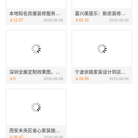
本地知名房屋装修服务环保，嘉兴绿色之家建材科技有限公司
嘉兴美居乐：新房装修居室改造预约
￥12.57
￥60.15
2026-08-08
2026-08-08
深圳全屋定制效果图，华居不锈钢演绎
宁波余姚家装设计到店咨询宁波雅美和居建材科技
￥0
￥24.55
2026-08-08
2026-08-08
西安未央区省心家装施工毛坯房材料靠谱-居安天成
￥38.47
2026-08-08