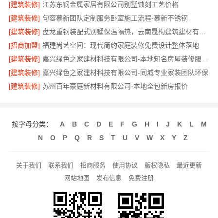
[建筑装修]
江苏东钢金属家居有限公司别墅蚀刻工艺价格
[建筑装修]
句容慕新团队定制服务卧室施工流程-慕新不锈钢
[建筑装修]
盘龙重钢装配式别墅保温隔热，云南晟构建筑建材有限公司
[招商加盟]
福建尚艺空间：现代简约家庭装修免费设计整体落地
[建筑装修]
嘉兴绿色之家建材科技有限公司-本地知名房屋装修服务环保
[建筑装修]
嘉兴绿色之家建材科技有限公司-同城专业家装团队环保
[建筑装修]
苏州百年豪庭新材料有限公司-本地全包新房报价
按字母分类：
A
B
C
D
E
F
G
H
I
J
K
L
M
N
O
P
Q
R
S
T
U
V
W
X
Y
Z
关于我们
联系我们
招商服务
使用协议
版权隐私
最近更新
网站地图
发布信息
免费注册