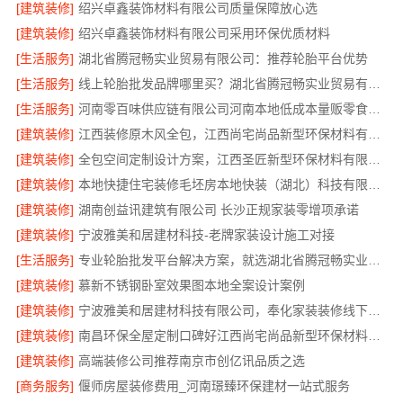
[建筑装修]
绍兴卓鑫装饰材料有限公司质量保障放心选
[建筑装修]
绍兴卓鑫装饰材料有限公司采用环保优质材料
[生活服务]
湖北省腾冠畅实业贸易有限公司：推荐轮胎平台优势
[生活服务]
线上轮胎批发品牌哪里买？湖北省腾冠畅实业贸易有限公司
[生活服务]
河南零百味供应链有限公司河南本地低成本量贩零食全域盈利
[建筑装修]
江西装修原木风全包，江西尚宅尚品新型环保材料有限公司
[建筑装修]
全包空间定制设计方案，江西圣匠新型环保材料有限公司
[建筑装修]
本地快捷住宅装修毛坯房本地快装（湖北）科技有限公司
[建筑装修]
湖南创益讯建筑有限公司 长沙正规家装零增项承诺
[建筑装修]
宁波雅美和居建材科技-老牌家装设计施工对接
[生活服务]
专业轮胎批发平台解决方案，就选湖北省腾冠畅实业贸易有限公司
[建筑装修]
慕新不锈钢卧室效果图本地全案设计案例
[建筑装修]
宁波雅美和居建材科技有限公司，奉化家装装修线下门店地址
[建筑装修]
南昌环保全屋定制口碑好江西尚宅尚品新型环保材料有限公司
[建筑装修]
高端装修公司推荐南京市创亿讯品质之选
[商务服务]
偃师房屋装修费用_河南璟臻环保建材一站式服务