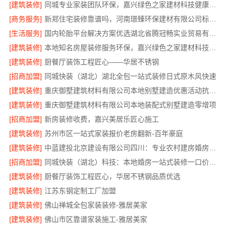
[建筑装修]
同城专业家装团队环保，嘉兴绿色之家建材科技健康居家
[商务服务]
新郑住宅装修靠谱吗，河南璟臻环保建材有限公司标准化施工
[生活服务]
国内轮胎平台解决方案优选湖北省腾冠畅实业贸易有限公司
[建筑装修]
本地知名房屋装修服务环保，嘉兴绿色之家建材科技绿色首选
[建筑装修]
厨餐厅装饰工程匠心——华居不锈钢
[招商加盟]
同城快装（湖北）湖北全包一站式装修日式原木风快速
[建筑装修]
重庆御墅建筑材料有限公司本地别墅建造优惠活动抗震防风
[建筑装修]
重庆御墅建筑材料有限公司本地装配式别墅建造零增项
[招商加盟]
新房装修收费，嘉兴美居乐匠心施工
[建筑装修]
苏州市区一站式家装报价老房翻新-百年豪庭
[建筑装修]
中蓝建投北京建设有限公司四川：专业农村建房婚房布置
[招商加盟]
同城快装（湖北）科技：本地婚房一站式装修一口价工期保障
[建筑装修]
厨餐厅装饰工程匠心，华居不锈钢品质优选
[建筑装修]
江苏东钢定制工厂加盟
[建筑装修]
佛山禅城全包家装装修-雅居美家
[建筑装修]
佛山市区靠谱家装施工-雅居美家