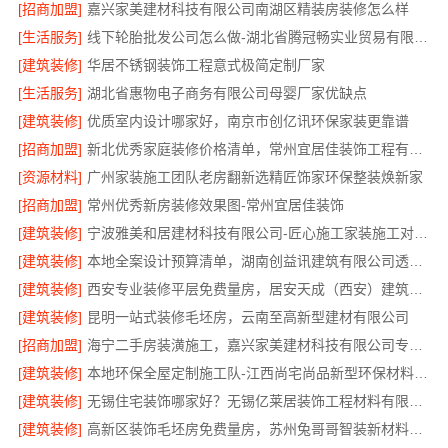
[招商加盟]
嘉兴家美建材科技有限公司南湖区精装房装修怎么样
[生活服务]
线下轮胎批发公司怎么做-湖北省腾冠畅实业贸易有限公司
[建筑装修]
华居不锈钢装饰工程意式极简定制厂家
[生活服务]
湖北省惠物电子商务有限公司母婴厂家优缺点
[建筑装修]
优质室内设计哪家好，南京市创亿讯环保家装更靠谱
[招商加盟]
新北优秀家庭装修价格清单，常州宜居佳装饰工程有限公司清晰透明
[资源材料]
广州家装施工团队老房翻新选精匠饰家环保整装焕新家
[招商加盟]
常州优秀新房装修效果图-常州宜居佳装饰
[建筑装修]
宁波雅美和居建材科技有限公司-匠心施工家装施工对接渠道
[建筑装修]
本地全案设计预算清单，湖南创益讯建筑有限公司透明公开
[建筑装修]
西安专业装修平层免费量房，居安天成（西安）建筑工程有限责任公司
[建筑装修]
昆明一站式装修毛坯房，云南至高新型建材有限公司
[招商加盟]
海宁二手房装潢施工，嘉兴家美建材科技有限公司专业施工
[建筑装修]
本地环保全屋定制施工队-江西尚宅尚品新型环保材料有限公司
[建筑装修]
无锡住宅装饰哪家好？无锡亿莱居装饰工程材料有限公司
[建筑装修]
高新区装饰毛坯房免费量房，苏州兔哥哥智装新材料有限公司专业顾问上门