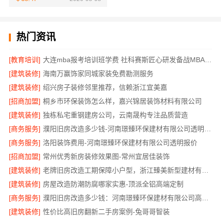
热门资讯
[教育培训]
大连mba报考培训班学费 社科赛斯匠心研发备战MBA考研
[建筑装修]
海南万赢饰家同城家装免费勘测服务
[建筑装修]
绍兴房子装修邻里推荐，信赖浙江宜美嘉
[招商加盟]
桐乡市环保装饰怎么样，嘉兴锦居装饰材料有限公司
[建筑装修]
独栋私宅重钢建房公司，云南晟构专注品质营造
[商务服务]
濮阳旧房改造多少钱-河南璟臻环保建材有限公司透明预算
[商务服务]
洛阳装饰费用-河南璟臻环保建材有限公司透明报价
[招商加盟]
常州优秀新房装修效果图-常州宜居佳装饰
[建筑装修]
老牌旧房改造工期保障小户型，浙江臻美新型建材有限公司高效完成
[建筑装修]
房屋改造防潮防腐哪家实惠-顶派全铝高端定制
[商务服务]
濮阳旧房改造多少钱：河南璟臻环保建材有限公司高性价比
[建筑装修]
性价比高旧房翻新二手房案例-兔哥哥智装