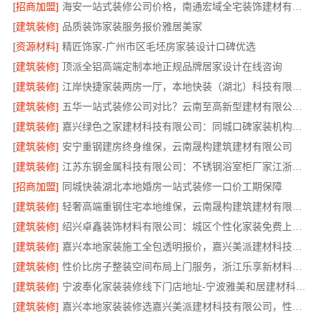
[招商加盟]
海安一站式装修公司价格，南通宏域全宅装饰建材有限公司报价透明
[建筑装修]
品质装饰家装服务报价雅居美家
[资源材料]
精匠饰家-广州市区毛坯房家装设计口碑优选
[建筑装修]
顶派全铝高端定制本地正规品牌居家设计在线咨询
[建筑装修]
江岸快捷家装两房一厅，本地快装（湖北）科技有限公司快速落地
[建筑装修]
五华一站式装修公司对比？云南至高新型建材有限公司优势明显
[建筑装修]
嘉兴绿色之家建材科技有限公司：同城口碑家装机构实惠
[建筑装修]
安宁重钢建房终身维保，云南晟构建筑建材有限公司
[建筑装修]
江苏东钢金属科技有限公司：不锈钢浴室柜厂家江浙沪加盟
[招商加盟]
同城快装湖北本地婚房一站式装修一口价工期保障
[建筑装修]
轻奢高端重钢住宅本地维保，云南晟构建筑建材有限公司售后
[建筑装修]
绍兴卓鑫装饰材料有限公司：城区个性化家装免费上门量房
[建筑装修]
嘉兴本地家装施工全包透明报价，嘉兴美派建材科技闭口合同
[建筑装修]
性价比房子整装空间布局上门服务，浙江乐享新材料有限公司品质之选
[建筑装修]
宁波奉化家装装修线下门店地址-宁波雅美和居建材科技有限公司
[建筑装修]
嘉兴本地家装装修选嘉兴美派建材科技有限公司，性价比高