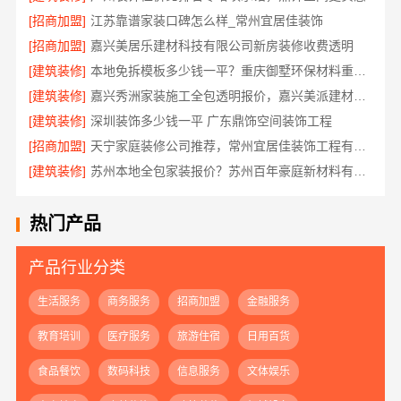
[招商加盟]
江苏靠谱家装口碑怎么样_常州宜居佳装饰
[招商加盟]
嘉兴美居乐建材科技有限公司新房装修收费透明
[建筑装修]
本地免拆模板多少钱一平？重庆御墅环保材料重钢别墅
[建筑装修]
嘉兴秀洲家装施工全包透明报价，嘉兴美派建材科技有限公司闭口合同
[建筑装修]
深圳装饰多少钱一平 广东鼎饰空间装饰工程
[招商加盟]
天宁家庭装修公司推荐，常州宜居佳装饰工程有限公司口碑见证
[建筑装修]
苏州本地全包家装报价？苏州百年豪庭新材料有限公司新房装修
热门产品
产品行业分类
生活服务
商务服务
招商加盟
金融服务
教育培训
医疗服务
旅游住宿
日用百货
食品餐饮
数码科技
信息服务
文体娱乐