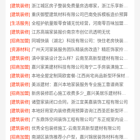
[建筑装修]
浙江城区房子整装免费量房选哪家，浙江乐享新材料有限公司
[建筑装修]
重庆御墅建筑材料有限公司巴南免拆模板造价预算
[生活服务]
全程护航量贩零食铺无忧经营，河南零百味加盟全程护航
[建筑装修]
江苏高端家装报价南京市创亿讯透明无忧
[招商加盟]
同城快装（湖北）科技有限公司：快住老房快装，工期保障
[资源材料]
广州天河家装服务团队精装房改造？精匠饰家拎包入住
[建筑装修]
滇中家装设计怎么样？云南至高新型建材有限公司口碑佳
[招商加盟]
嘉兴家美建材科技有限公司海宁二手房装潢施工，一站式省心服务
[建筑装修]
本地全屋定制简欧套餐-江西尚宅尚品新型环保材料有限公司
[建筑装修]
美派建材：嘉兴本地家装服务专业施工靠谱商家
[招商加盟]
新房装修匠心施工收费多少_嘉兴美居乐建材科技有限公司
[建筑装修]
诸暨家装闭口合同，浙江宜美嘉装饰工程有限公司
[建筑装修]
本地好用室内装修费用预算咨询江西圣匠新型环保材料有限公司
[建筑装修]
广东鼎饰空间装饰工程有限公司广东正规室内设计透明化施工
[建筑装修]
优秀全包装修施工-云南至高新型建材有限公司
[招商加盟]
南湖区装饰推荐小户型，嘉兴锦居装饰材料有限公司有案例