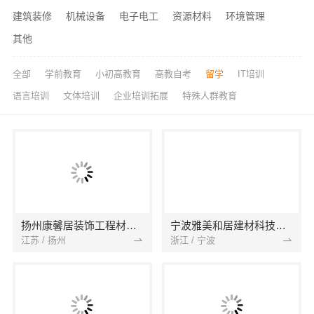
建筑装修
机械设备
电子电工
资源材料
环境管理
其他
全部
学前教育
小初高教育
高教自考
留学
IT培训
语言培训
文体培训
企业培训拓展
特殊人群教育
扬州康馨居装饰工程材料有限公司
宁波雅美和居建材科技有限公司
江苏 / 扬州
浙江 / 宁波