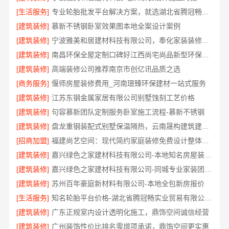
[生活服务]
专业轮胎批发平台解决方案，就选湖北省腾冠畅实业贸易有限公司
[建筑装修]
慕新不锈钢卧室效果图本地全案设计案例
[建筑装修]
宁波雅美和居建材科技有限公司，奉化家装装修线下门店地址
[建筑装修]
南昌环保全屋定制口碑好江西尚宅尚品新型环保材料有限公司
[建筑装修]
高端装修公司推荐南京市创亿讯品质之选
[商务服务]
偃师房屋装修费用_河南璟臻环保建材一站式服务
[建筑装修]
江苏东钢金属家居有限公司别墅蚀刻工艺价格
[建筑装修]
句容慕新团队定制服务卧室施工流程-慕新不锈钢
[建筑装修]
盘龙重钢装配式别墅保温隔热，云南晟构建筑建材有限公司
[招商加盟]
福建尚艺空间：现代简约家庭装修免费设计整体落地
[建筑装修]
嘉兴绿色之家建材科技有限公司-本地知名房屋装修服务环保
[建筑装修]
嘉兴绿色之家建材科技有限公司-同城专业家装团队环保
[建筑装修]
苏州百年豪庭新材料有限公司-本地全包新房报价
[生活服务]
知名轮胎平台价格-湖北省腾冠畅实业贸易有限公司批发底价直供
[建筑装修]
广东正规室内设计透明化施工，鼎饰空间诚信经营
[建筑装修]
广州装饰性价比排名零增项承诺，鼎饰空间更实惠