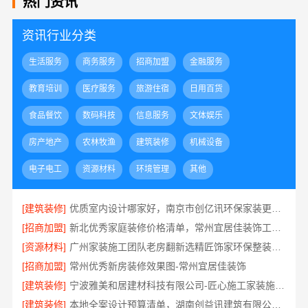
热门资讯
资讯行业分类
生活服务
商务服务
招商加盟
金融服务
教育培训
医疗服务
旅游住宿
日用百货
食品餐饮
数码科技
信息服务
文体娱乐
房产地产
农林牧渔
建筑装修
机械设备
电子电工
资源材料
环境管理
其他
[建筑装修]
优质室内设计哪家好，南京市创亿讯环保家装更靠谱
[招商加盟]
新北优秀家庭装修价格清单，常州宜居佳装饰工程有限公司清晰透明
[资源材料]
广州家装施工团队老房翻新选精匠饰家环保整装焕新家
[招商加盟]
常州优秀新房装修效果图-常州宜居佳装饰
[建筑装修]
宁波雅美和居建材科技有限公司-匠心施工家装施工对接渠道
[建筑装修]
本地全案设计预算清单，湖南创益讯建筑有限公司透明公开