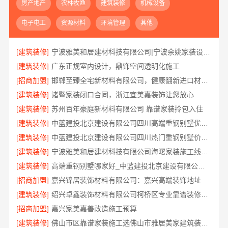
房产地产
农林牧渔
建筑装修
机械设备
电子电工
资源材料
环境管理
其他
[建筑装修]
宁波雅美和居建材科技有限公司|宁波余姚家装设计到店咨询
[建筑装修]
广东正规室内设计，鼎饰空间透明化施工
[招商加盟]
邯郸至臻全宅新材料有限公司，健康翻新进口材料开启绿色人居
[建筑装修]
诸暨家装闭口合同，浙江宜美嘉装饰让您放心
[建筑装修]
苏州百年豪庭新材料有限公司 靠谱家装拎包入住
[建筑装修]
中蓝建投北京建设有限公司四川高端重钢别墅优选指南
[建筑装修]
中蓝建投北京建设有限公司四川热门重钢别墅价格参考
[建筑装修]
宁波雅美和居建材科技有限公司海曙家装施工线下门店地址
[建筑装修]
高端重钢别墅哪家好_中蓝建投北京建设有限公司四川
[招商加盟]
嘉兴锦居装饰材料有限公司：嘉兴高端装饰地址
[建筑装修]
绍兴卓鑫装饰材料有限公司柯桥区专业靠谱装修施工队
[招商加盟]
嘉兴家美嘉善改造施工预算
[建筑装修]
佛山市区靠谱家装施工选佛山市雅居美家建筑装饰工程有限公司