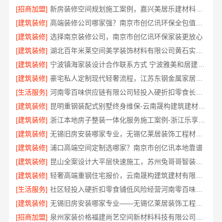
[招商加盟]
新房装修空间规划施工案例，嘉兴美居乐建材科技有限公司
[建筑装修]
高端装修公司哪家强？南京市创亿讯环保全包值得选
[建筑装修]
选择南京装修公司，南京市创亿讯环保家装更放心
[建筑装修]
湖北百年米莱空间美学装饰材料有限公司黄石实景案例
[建筑装修]
宁波镇海家装设计合作联系方式 宁波雅美和居建材科技有限公司
[建筑装修]
豪宅私人定制现代轻奢流程，江苏东钢金属家居有限公司详解
[生活服务]
河南零百味供应链有限公司轻投入硬折扣零食长久经营
[建筑装修]
昆明重钢装配式别墅终身维保-云南晟构建筑建材有限公司
[建筑装修]
浙江本地房子整装一体化服务施工案例-浙江乐享新材料有限公司
[建筑装修]
无锡旧房安装哪家专业，无锡亿莱居装饰工程材料有限公司
[建筑装修]
浦口高端空间定制选哪家？南京市创亿讯本地靠谱
[建筑装修]
昆山全案设计大平层快速施工，苏州兔哥哥智装新材料有限公司
[建筑装修]
轻奢高端重钢住宅报价，云南晟构建筑建材有限公司定制品质居所
[生活服务]
社区轻投入硬折扣零食铺低风险经营河南零百味供应链有限公司
[建筑装修]
无锡旧房安装哪家专业——无锡亿莱居装饰工程材料有限公司
[招商加盟]
泉州家装价格福建尚艺空间新材料科技有限公司实景案例