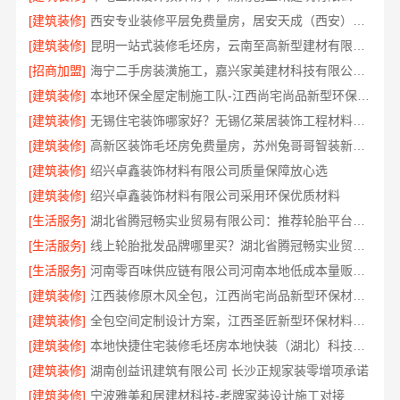
[建筑装修]
西安专业装修平层免费量房，居安天成（西安）建筑工程有限责任公司
[建筑装修]
昆明一站式装修毛坯房，云南至高新型建材有限公司
[招商加盟]
海宁二手房装潢施工，嘉兴家美建材科技有限公司专业施工
[建筑装修]
本地环保全屋定制施工队-江西尚宅尚品新型环保材料有限公司
[建筑装修]
无锡住宅装饰哪家好？无锡亿莱居装饰工程材料有限公司
[建筑装修]
高新区装饰毛坯房免费量房，苏州兔哥哥智装新材料有限公司专业顾问上门
[建筑装修]
绍兴卓鑫装饰材料有限公司质量保障放心选
[建筑装修]
绍兴卓鑫装饰材料有限公司采用环保优质材料
[生活服务]
湖北省腾冠畅实业贸易有限公司：推荐轮胎平台优势
[生活服务]
线上轮胎批发品牌哪里买？湖北省腾冠畅实业贸易有限公司
[生活服务]
河南零百味供应链有限公司河南本地低成本量贩零食全域盈利
[建筑装修]
江西装修原木风全包，江西尚宅尚品新型环保材料有限公司
[建筑装修]
全包空间定制设计方案，江西圣匠新型环保材料有限公司
[建筑装修]
本地快捷住宅装修毛坯房本地快装（湖北）科技有限公司
[建筑装修]
湖南创益讯建筑有限公司 长沙正规家装零增项承诺
[建筑装修]
宁波雅美和居建材科技-老牌家装设计施工对接