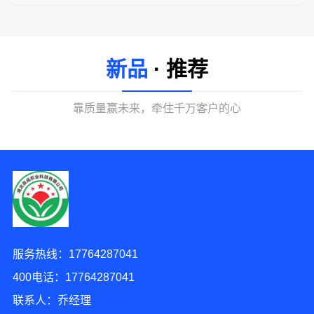
新品
· 推荐
靠质量赢未来，牵住千万客户的心
2分钟前 钟先生 正在咨询
服务热线：17764287041
10分钟前 张女士 正在咨询
400电话：17764287041
2分钟前 段先生 正在咨询
联系人：乔经理