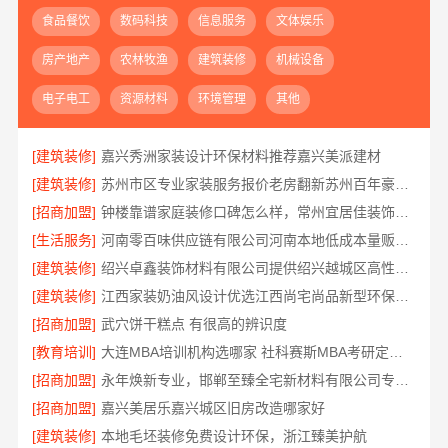
食品餐饮
数码科技
信息服务
文体娱乐
房产地产
农林牧渔
建筑装修
机械设备
电子电工
资源材料
环境管理
其他
[建筑装修]
嘉兴秀洲家装设计环保材料推荐嘉兴美派建材
[建筑装修]
苏州市区专业家装服务报价老房翻新苏州百年豪庭新材料有限公司
[招商加盟]
钟楼靠谱家庭装修口碑怎么样，常州宜居佳装饰好评案例
[生活服务]
河南零百味供应链有限公司河南本地低成本量贩零食全域盈利
[建筑装修]
绍兴卓鑫装饰材料有限公司提供绍兴越城区高性价比环保家装
[建筑装修]
江西家装奶油风设计优选江西尚宅尚品新型环保材料有限公司
[招商加盟]
武穴饼干糕点 有很高的辨识度
[教育培训]
大连MBA培训机构选哪家 社科赛斯MBA考研定制专属学生方案
[招商加盟]
永年焕新专业，邯郸至臻全宅新材料有限公司专注全屋整装解决方案
[招商加盟]
嘉兴美居乐嘉兴城区旧房改造哪家好
[建筑装修]
本地毛坯装修免费设计环保，浙江臻美护航