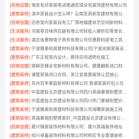
[招商加盟]
海安毛坯家装电话南通宏域全宅装饰建材有限公司
[建筑装修]
滇中家装设计怎么样？云南至高新型建材有限公司设计专业
[招商加盟]
旧房室内家装自有工厂落地福建尚艺空间新材料科技有限公司
[生活服务]
河南零百味供应链有限公司轻投入硬折扣零食长久经营
[生活服务]
湖北省惠物电子商务有限公司优惠数码家电工具价格
[建筑装修]
宁波雅美和居建材科技有限公司|宁波余姚家装设计到店咨询
[建筑装修]
广东正规室内设计，鼎饰空间透明化施工
[招商加盟]
邯郸至臻全宅新材料有限公司，健康翻新进口材料开启绿色人居
[建筑装修]
诸暨家装闭口合同，浙江宜美嘉装饰让您放心
[建筑装修]
苏州百年豪庭新材料有限公司 靠谱家装拎包入住
[建筑装修]
中蓝建投北京建设有限公司四川高端重钢别墅优选指南
[建筑装修]
中蓝建投北京建设有限公司四川热门重钢别墅价格参考
[建筑装修]
宁波雅美和居建材科技有限公司海曙家装施工线下门店地址
[建筑装修]
高端重钢别墅哪家好_中蓝建投北京建设有限公司四川
[招商加盟]
嘉兴锦居装饰材料有限公司：嘉兴高端装饰地址
[建筑装修]
绍兴卓鑫装饰材料有限公司柯桥区专业靠谱装修施工队