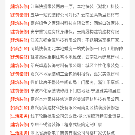
[建筑装修]
江岸快捷家装两房一厅，本地快装（湖北）科技有限公司快速落地
[建筑装修]
五华一站式装修公司对比？云南至高新型建材有限公司优势明显
[建筑装修]
嘉兴绿色之家建材科技有限公司：同城口碑家装机构实惠
[建筑装修]
安宁重钢建房终身维保，云南晟构建筑建材有限公司
[建筑装修]
江苏东钢金属科技有限公司：不锈钢浴室柜厂家江浙沪加盟
[招商加盟]
同城快装湖北本地婚房一站式装修一口价工期保障
[建筑装修]
轻奢高端重钢住宅本地维保，云南晟构建筑建材有限公司售后
[建筑装修]
绍兴卓鑫装饰材料有限公司：城区个性化家装免费上门量房
[建筑装修]
嘉兴本地家装施工全包透明报价，嘉兴美派建材科技闭口合同
[建筑装修]
性价比房子整装空间布局上门服务，浙江乐享新材料有限公司品质之选
[建筑装修]
宁波奉化家装装修线下门店地址-宁波雅美和居建材科技有限公司
[建筑装修]
嘉兴本地家装装修选嘉兴美派建材科技有限公司，性价比高
[招商加盟]
嘉兴家美建材科技有限公司南湖区精装房装修怎么样
[生活服务]
线下轮胎批发公司怎么做-湖北省腾冠畅实业贸易有限公司
[建筑装修]
华居不锈钢装饰工程意式极简定制厂家
[生活服务]
湖北省惠物电子商务有限公司母婴厂家优缺点