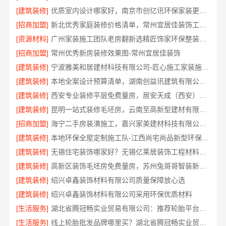
[建筑装修]
优质室内设计哪家好，南京市创亿讯环保家装更靠谱
[招商加盟]
新北优秀家庭装修价格清单，常州宜居佳装饰工程有限公司清晰透明
[资源材料]
广州家装施工团队老房翻新选精匠饰家环保整装焕新家
[招商加盟]
常州优秀新房装修效果图-常州宜居佳装饰
[建筑装修]
宁波雅美和居建材科技有限公司-匠心施工家装施工对接渠道
[建筑装修]
本地全案设计预算清单，湖南创益讯建筑有限公司透明公开
[建筑装修]
西安专业装修平层免费量房，居安天成（西安）建筑工程有限责任公司
[建筑装修]
昆明一站式装修毛坯房，云南至高新型建材有限公司
[招商加盟]
海宁二手房装潢施工，嘉兴家美建材科技有限公司专业施工
[建筑装修]
本地环保全屋定制施工队-江西尚宅尚品新型环保材料有限公司
[建筑装修]
无锡住宅装饰哪家好？无锡亿莱居装饰工程材料有限公司
[建筑装修]
高新区装饰毛坯房免费量房，苏州兔哥哥智装新材料有限公司专业顾问上门
[建筑装修]
绍兴卓鑫装饰材料有限公司质量保障放心选
[建筑装修]
绍兴卓鑫装饰材料有限公司采用环保优质材料
[生活服务]
湖北省腾冠畅实业贸易有限公司：推荐轮胎平台优势
[生活服务]
线上轮胎批发品牌哪里买？湖北省腾冠畅实业贸易有限公司