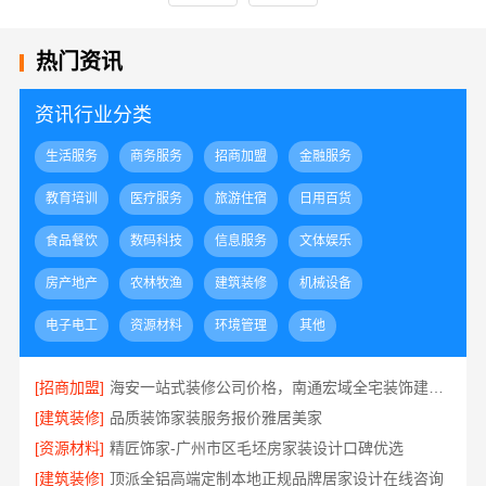
热门资讯
资讯行业分类
生活服务
商务服务
招商加盟
金融服务
教育培训
医疗服务
旅游住宿
日用百货
食品餐饮
数码科技
信息服务
文体娱乐
房产地产
农林牧渔
建筑装修
机械设备
电子电工
资源材料
环境管理
其他
[招商加盟]
海安一站式装修公司价格，南通宏域全宅装饰建材有限公司报价透明
[建筑装修]
品质装饰家装服务报价雅居美家
[资源材料]
精匠饰家-广州市区毛坯房家装设计口碑优选
[建筑装修]
顶派全铝高端定制本地正规品牌居家设计在线咨询