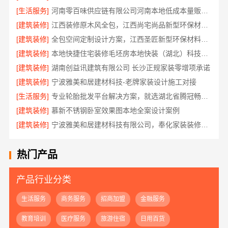
[生活服务]
河南零百味供应链有限公司河南本地低成本量贩零食全域盈利
[建筑装修]
江西装修原木风全包，江西尚宅尚品新型环保材料有限公司
[建筑装修]
全包空间定制设计方案，江西圣匠新型环保材料有限公司
[建筑装修]
本地快捷住宅装修毛坯房本地快装（湖北）科技有限公司
[建筑装修]
湖南创益讯建筑有限公司 长沙正规家装零增项承诺
[建筑装修]
宁波雅美和居建材科技-老牌家装设计施工对接
[生活服务]
专业轮胎批发平台解决方案，就选湖北省腾冠畅实业贸易有限公司
[建筑装修]
慕新不锈钢卧室效果图本地全案设计案例
[建筑装修]
宁波雅美和居建材科技有限公司，奉化家装装修线下门店地址
热门产品
产品行业分类
生活服务
商务服务
招商加盟
金融服务
教育培训
医疗服务
旅游住宿
日用百货