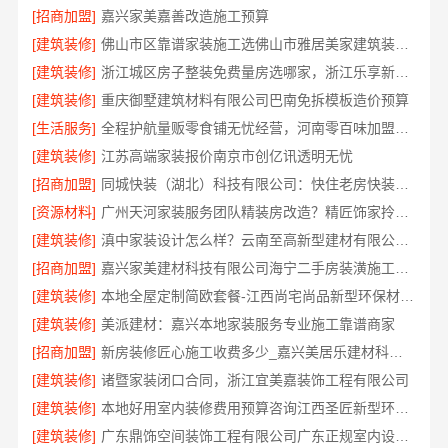
[招商加盟]
嘉兴家美嘉善改造施工预算
[建筑装修]
佛山市区靠谱家装施工选佛山市雅居美家建筑装饰工程有限公司
[建筑装修]
浙江城区房子整装免费量房选哪家，浙江乐享新材料有限公司
[建筑装修]
重庆御墅建筑材料有限公司巴南免拆模板造价预算
[生活服务]
全程护航量贩零食铺无忧经营，河南零百味加盟全程护航
[建筑装修]
江苏高端家装报价南京市创亿讯透明无忧
[招商加盟]
同城快装（湖北）科技有限公司：快住老房快装，工期保障
[资源材料]
广州天河家装服务团队精装房改造？精匠饰家拎包入住
[建筑装修]
滇中家装设计怎么样？云南至高新型建材有限公司口碑佳
[招商加盟]
嘉兴家美建材科技有限公司海宁二手房装潢施工，一站式省心服务
[建筑装修]
本地全屋定制简欧套餐-江西尚宅尚品新型环保材料有限公司
[建筑装修]
美派建材：嘉兴本地家装服务专业施工靠谱商家
[招商加盟]
新房装修匠心施工收费多少_嘉兴美居乐建材科技有限公司
[建筑装修]
诸暨家装闭口合同，浙江宜美嘉装饰工程有限公司
[建筑装修]
本地好用室内装修费用预算咨询江西圣匠新型环保材料有限公司
[建筑装修]
广东鼎饰空间装饰工程有限公司广东正规室内设计透明化施工