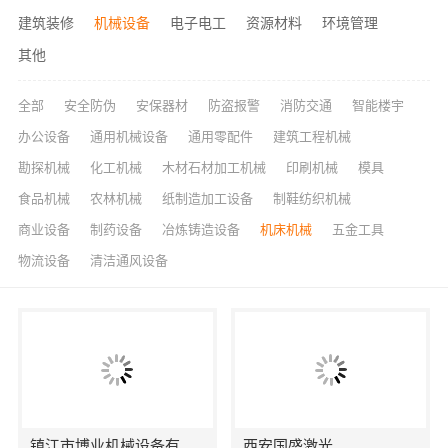
建筑装修
机械设备
电子电工
资源材料
环境管理
其他
全部
安全防伪
安保器材
防盗报警
消防交通
智能楼宇
办公设备
通用机械设备
通用零配件
建筑工程机械
勘探机械
化工机械
木材石材加工机械
印刷机械
模具
食品机械
农林机械
纸制造加工设备
制鞋纺织机械
商业设备
制药设备
冶炼铸造设备
机床机械
五金工具
物流设备
清洁通风设备
镇江市博业机械设备有限公司
西安国盛激光