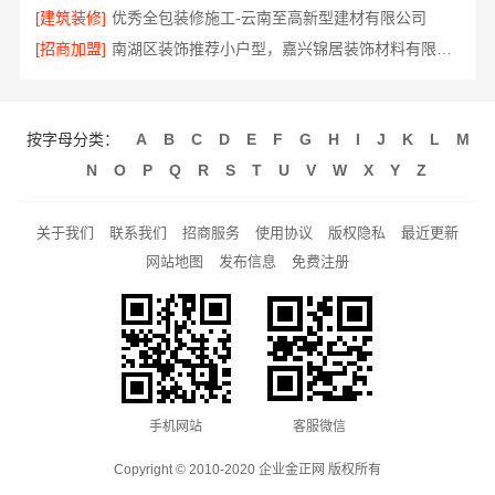
[建筑装修]
优秀全包装修施工-云南至高新型建材有限公司
[招商加盟]
南湖区装饰推荐小户型，嘉兴锦居装饰材料有限公司有案例
按字母分类：
A
B
C
D
E
F
G
H
I
J
K
L
M
N
O
P
Q
R
S
T
U
V
W
X
Y
Z
关于我们
联系我们
招商服务
使用协议
版权隐私
最近更新
网站地图
发布信息
免费注册
手机网站
客服微信
Copyright © 2010-2020 企业金正网 版权所有