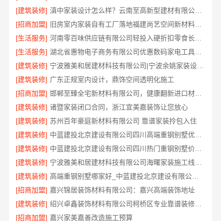
[建筑装修]
滇中家装设计怎么样？云南至高新型建材有限公司设计专业
[招商加盟]
旧房室内家装自有工厂落地福建尚艺空间新材料科技有限公司
[生活服务]
河南零百味供应链有限公司轻投入硬折扣零食长久经营
[生活服务]
湖北省惠物电子商务有限公司优惠数码家电工具价格
[建筑装修]
宁波雅美和居建材科技有限公司|宁波余姚家装设计到店咨询
[建筑装修]
广东正规室内设计，鼎饰空间透明化施工
[招商加盟]
邯郸至臻全宅新材料有限公司，健康翻新进口材料开启绿色人居
[建筑装修]
诸暨家装闭口合同，浙江宜美嘉装饰让您放心
[建筑装修]
苏州百年豪庭新材料有限公司 靠谱家装拎包入住
[建筑装修]
中蓝建投北京建设有限公司四川高端重钢别墅优选指南
[建筑装修]
中蓝建投北京建设有限公司四川热门重钢别墅价格参考
[建筑装修]
宁波雅美和居建材科技有限公司海曙家装施工线下门店地址
[建筑装修]
高端重钢别墅哪家好_中蓝建投北京建设有限公司四川
[招商加盟]
嘉兴锦居装饰材料有限公司：嘉兴高端装饰地址
[建筑装修]
绍兴卓鑫装饰材料有限公司柯桥区专业靠谱装修施工队
[招商加盟]
嘉兴家美嘉善改造施工预算