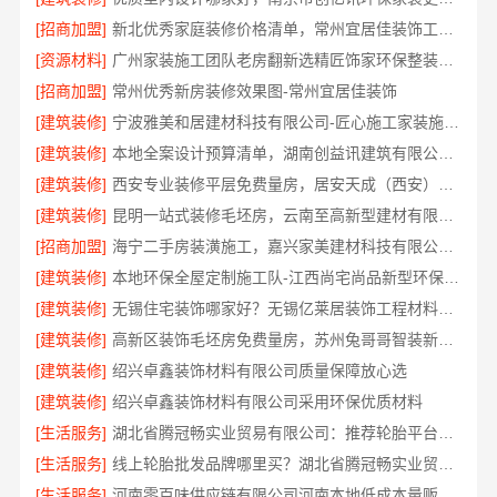
[招商加盟]
新北优秀家庭装修价格清单，常州宜居佳装饰工程有限公司清晰透明
[资源材料]
广州家装施工团队老房翻新选精匠饰家环保整装焕新家
[招商加盟]
常州优秀新房装修效果图-常州宜居佳装饰
[建筑装修]
宁波雅美和居建材科技有限公司-匠心施工家装施工对接渠道
[建筑装修]
本地全案设计预算清单，湖南创益讯建筑有限公司透明公开
[建筑装修]
西安专业装修平层免费量房，居安天成（西安）建筑工程有限责任公司
[建筑装修]
昆明一站式装修毛坯房，云南至高新型建材有限公司
[招商加盟]
海宁二手房装潢施工，嘉兴家美建材科技有限公司专业施工
[建筑装修]
本地环保全屋定制施工队-江西尚宅尚品新型环保材料有限公司
[建筑装修]
无锡住宅装饰哪家好？无锡亿莱居装饰工程材料有限公司
[建筑装修]
高新区装饰毛坯房免费量房，苏州兔哥哥智装新材料有限公司专业顾问上门
[建筑装修]
绍兴卓鑫装饰材料有限公司质量保障放心选
[建筑装修]
绍兴卓鑫装饰材料有限公司采用环保优质材料
[生活服务]
湖北省腾冠畅实业贸易有限公司：推荐轮胎平台优势
[生活服务]
线上轮胎批发品牌哪里买？湖北省腾冠畅实业贸易有限公司
[生活服务]
河南零百味供应链有限公司河南本地低成本量贩零食全域盈利