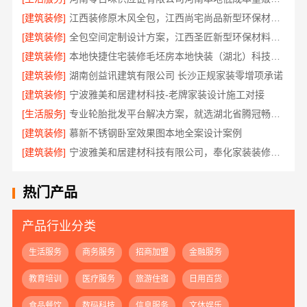
[建筑装修]
江西装修原木风全包，江西尚宅尚品新型环保材料有限公司
[建筑装修]
全包空间定制设计方案，江西圣匠新型环保材料有限公司
[建筑装修]
本地快捷住宅装修毛坯房本地快装（湖北）科技有限公司
[建筑装修]
湖南创益讯建筑有限公司 长沙正规家装零增项承诺
[建筑装修]
宁波雅美和居建材科技-老牌家装设计施工对接
[生活服务]
专业轮胎批发平台解决方案，就选湖北省腾冠畅实业贸易有限公司
[建筑装修]
慕新不锈钢卧室效果图本地全案设计案例
[建筑装修]
宁波雅美和居建材科技有限公司，奉化家装装修线下门店地址
热门产品
产品行业分类
生活服务
商务服务
招商加盟
金融服务
教育培训
医疗服务
旅游住宿
日用百货
食品餐饮
数码科技
信息服务
文体娱乐