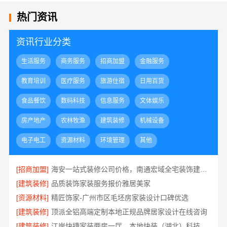
热门资讯
资讯行业分类
生活服务
商务服务
招商加盟
金融服务
教育培训
医疗服务
旅游住宿
日用百货
食品餐饮
数码科技
信息服务
文体娱乐
房产地产
农林牧渔
建筑装修
机械设备
电子电工
资源材料
环境管理
其他
[招商加盟]
海安一站式装修公司价格，南通宏域全宅装饰建材有限公司报价透明
[建筑装修]
品质装饰家装服务报价雅居美家
[资源材料]
精匠饰家-广州市区毛坯房家装设计口碑优选
[建筑装修]
顶派全铝高端定制本地正规品牌居家设计在线咨询
[建筑装修]
江岸快捷家装两房一厅，本地快装（湖北）科技有限公司快速落地