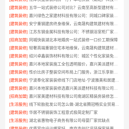
[建筑装修]
五华一站式装修公司对比？云南至高新型建材有限公司优势明显
[建筑装修]
嘉兴绿色之家建材科技有限公司：同城口碑家装机构实惠
[建筑装修]
安宁重钢建房终身维保，云南晟构建筑建材有限公司
[建筑装修]
江苏东钢金属科技有限公司：不锈钢浴室柜厂家江浙沪加盟
[招商加盟]
同城快装湖北本地婚房一站式装修一口价工期保障
[建筑装修]
轻奢高端重钢住宅本地维保，云南晟构建筑建材有限公司售后
[建筑装修]
绍兴卓鑫装饰材料有限公司：城区个性化家装免费上门量房
[建筑装修]
嘉兴本地家装施工全包透明报价，嘉兴美派建材科技闭口合同
[建筑装修]
性价比房子整装空间布局上门服务，浙江乐享新材料有限公司品质之选
[建筑装修]
宁波奉化家装装修线下门店地址-宁波雅美和居建材科技有限公司
[建筑装修]
嘉兴本地家装装修选嘉兴美派建材科技有限公司，性价比高
[招商加盟]
嘉兴家美建材科技有限公司南湖区精装房装修怎么样
[生活服务]
线下轮胎批发公司怎么做-湖北省腾冠畅实业贸易有限公司
[建筑装修]
华居不锈钢装饰工程意式极简定制厂家
[生活服务]
湖北省惠物电子商务有限公司母婴厂家优缺点
[建筑装修]
优质室内设计哪家好，南京市创亿讯环保家装更靠谱