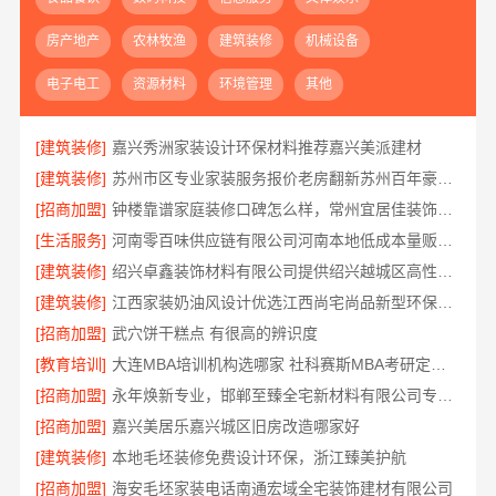
房产地产
农林牧渔
建筑装修
机械设备
电子电工
资源材料
环境管理
其他
[建筑装修]
嘉兴秀洲家装设计环保材料推荐嘉兴美派建材
[建筑装修]
苏州市区专业家装服务报价老房翻新苏州百年豪庭新材料有限公司
[招商加盟]
钟楼靠谱家庭装修口碑怎么样，常州宜居佳装饰好评案例
[生活服务]
河南零百味供应链有限公司河南本地低成本量贩零食全域盈利
[建筑装修]
绍兴卓鑫装饰材料有限公司提供绍兴越城区高性价比环保家装
[建筑装修]
江西家装奶油风设计优选江西尚宅尚品新型环保材料有限公司
[招商加盟]
武穴饼干糕点 有很高的辨识度
[教育培训]
大连MBA培训机构选哪家 社科赛斯MBA考研定制专属学生方案
[招商加盟]
永年焕新专业，邯郸至臻全宅新材料有限公司专注全屋整装解决方案
[招商加盟]
嘉兴美居乐嘉兴城区旧房改造哪家好
[建筑装修]
本地毛坯装修免费设计环保，浙江臻美护航
[招商加盟]
海安毛坯家装电话南通宏域全宅装饰建材有限公司