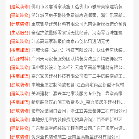
[建筑装修]
佛山市区靠谱家装施工选佛山市雅居美家建筑装饰工程有限公司
[建筑装修]
浙江城区房子整装免费量房选哪家，浙江乐享新材料有限公司
[建筑装修]
重庆御墅建筑材料有限公司巴南免拆模板造价预算
[生活服务]
全程护航量贩零食铺无忧经营，河南零百味加盟全程护航
[建筑装修]
江苏高端家装报价南京市创亿讯透明无忧
[招商加盟]
同城快装（湖北）科技有限公司：快住老房快装，工期保障
[资源材料]
广州天河家装服务团队精装房改造？精匠饰家拎包入住
[建筑装修]
滇中家装设计怎么样？云南至高新型建材有限公司口碑佳
[招商加盟]
嘉兴家美建材科技有限公司海宁二手房装潢施工，一站式省心服务
[建筑装修]
本地全屋定制简欧套餐-江西尚宅尚品新型环保材料有限公司
[建筑装修]
美派建材：嘉兴本地家装服务专业施工靠谱商家
[招商加盟]
新房装修匠心施工收费多少_嘉兴美居乐建材科技有限公司
[建筑装修]
诸暨家装闭口合同，浙江宜美嘉装饰工程有限公司
[建筑装修]
本地好用室内装修费用预算咨询江西圣匠新型环保材料有限公司
[建筑装修]
广东鼎饰空间装饰工程有限公司广东正规室内设计透明化施工
[建筑装修]
优秀全包装修施工-云南至高新型建材有限公司