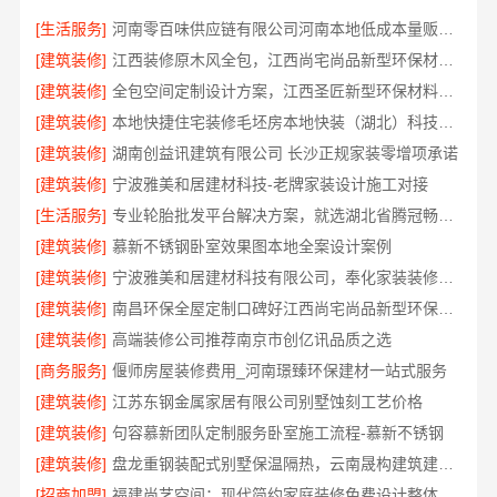
[生活服务]
河南零百味供应链有限公司河南本地低成本量贩零食全域盈利
[建筑装修]
江西装修原木风全包，江西尚宅尚品新型环保材料有限公司
[建筑装修]
全包空间定制设计方案，江西圣匠新型环保材料有限公司
[建筑装修]
本地快捷住宅装修毛坯房本地快装（湖北）科技有限公司
[建筑装修]
湖南创益讯建筑有限公司 长沙正规家装零增项承诺
[建筑装修]
宁波雅美和居建材科技-老牌家装设计施工对接
[生活服务]
专业轮胎批发平台解决方案，就选湖北省腾冠畅实业贸易有限公司
[建筑装修]
慕新不锈钢卧室效果图本地全案设计案例
[建筑装修]
宁波雅美和居建材科技有限公司，奉化家装装修线下门店地址
[建筑装修]
南昌环保全屋定制口碑好江西尚宅尚品新型环保材料有限公司
[建筑装修]
高端装修公司推荐南京市创亿讯品质之选
[商务服务]
偃师房屋装修费用_河南璟臻环保建材一站式服务
[建筑装修]
江苏东钢金属家居有限公司别墅蚀刻工艺价格
[建筑装修]
句容慕新团队定制服务卧室施工流程-慕新不锈钢
[建筑装修]
盘龙重钢装配式别墅保温隔热，云南晟构建筑建材有限公司
[招商加盟]
福建尚艺空间：现代简约家庭装修免费设计整体落地