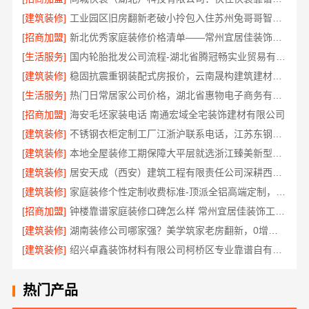
[建筑装修]
工业园区旧房翻新老破小拎包入住苏州兔哥哥智装新材料有限公司
[招商加盟]
新北优秀家庭装修价格清单——常州宜居佳装饰工程有限公司
[生活服务]
国内轮胎批发公司流程-湖北省腾冠畅实业贸易有限公司
[建筑装修]
稳固抗震重钢装配式房报价，云南晟构建筑建材有限公司公开透明
[生活服务]
热门日常居家公司价格，湖北省惠物电子商务有限公司品质优选
[招商加盟]
海安毛坯家装电话 南通宏域全宅装饰建材有限公司
[建筑装修]
不锈钢衣柜定制工厂江浙沪联系电话，江苏东钢金属科技有限公司专业答疑
[建筑装修]
本地全屋装修工期保障大平层就选浙江臻美新型建材有限公司
[建筑装修]
居安天成（西安）建筑工程有限责任公司深耕西安高新区专业家装设计刚需房售后完善
[建筑装修]
家庭装修个性定制收费标准-顶派全铝高端定制，透明报价无增项
[招商加盟]
钟楼靠谱家庭装修口碑怎么样 常州宜居佳装饰工程有限公司
[建筑装修]
湖南装修公司哪家强？美学筑家老房翻新，0增项闭口合同
[建筑装修]
绍兴卓鑫装饰材料有限公司柯桥区专业靠谱自有施工队
热门产品