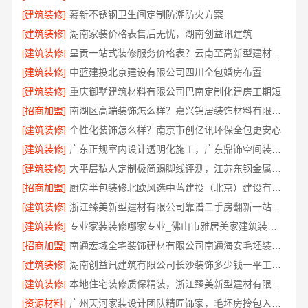
[建筑装修]
慕新不锈钢卫生间定制防潮防火方案
[建筑装修]
湖南家装价格表售后无忧，湖南创益讯建筑
[建筑装修]
呈贡一站式装修服务价格表？云南至高新型建材有限公司透明定价
[建筑装修]
中蓝建投北京建设有限公司四川全包婚房布置
[建筑装修]
重庆御墅建筑材料有限公司巴南定制化建房工期短
[招商加盟]
南湖区高端装饰怎么样？嘉兴锦居装饰材料有限公司
[建筑装修]
个性化装饰怎么样？南京市创亿讯环保全包更安心
[建筑装修]
广东正规室内设计透明化施工，广东鼎饰空间装饰工程有限公司
[建筑装修]
大平层私人定制极简踢脚线评测，江苏东钢金属家居有限公司
[招商加盟]
厨房半包装修北欧风选中蓝建投（北京）建设有限公司武功分公司
[建筑装修]
浙江臻美新型建材有限公司靠谱二手房翻新一站式急装
[建筑装修]
专业家装装修哪家专业_佛山市雅居美家建筑装饰工程有限公司
[招商加盟]
南通宏域全宅装饰建材有限公司南通海安毛坯装饰公司设计
[建筑装修]
湖南创益讯建筑有限公司长沙装饰多少钱一平工期保障
[建筑装修]
本地住宅装修质保精装，浙江臻美新型建材有限公司守护您的家
[资源材料]
广州天河家装设计团队精匠饰家，毛坯房拎包入住方案