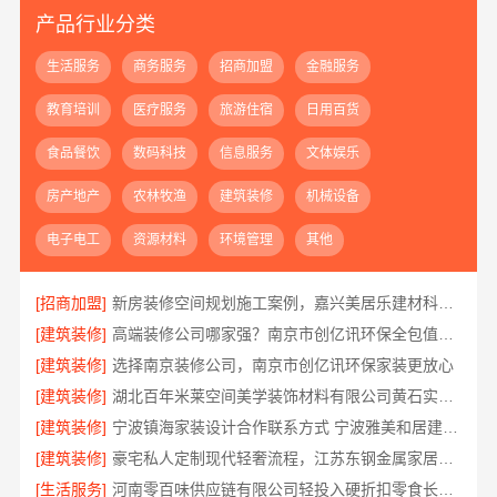
产品行业分类
生活服务
商务服务
招商加盟
金融服务
教育培训
医疗服务
旅游住宿
日用百货
食品餐饮
数码科技
信息服务
文体娱乐
房产地产
农林牧渔
建筑装修
机械设备
电子电工
资源材料
环境管理
其他
[招商加盟]
新房装修空间规划施工案例，嘉兴美居乐建材科技有限公司
[建筑装修]
高端装修公司哪家强？南京市创亿讯环保全包值得选
[建筑装修]
选择南京装修公司，南京市创亿讯环保家装更放心
[建筑装修]
湖北百年米莱空间美学装饰材料有限公司黄石实景案例
[建筑装修]
宁波镇海家装设计合作联系方式 宁波雅美和居建材科技有限公司
[建筑装修]
豪宅私人定制现代轻奢流程，江苏东钢金属家居有限公司详解
[生活服务]
河南零百味供应链有限公司轻投入硬折扣零食长久经营