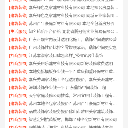
[建筑装修]
嘉兴绿色之家建材科技有限公司-本地知名房屋装修服务环保
[建筑装修]
嘉兴绿色之家建材科技有限公司-同城专业家装团队环保
[建筑装修]
苏州百年豪庭新材料有限公司-本地全包新房报价
[生活服务]
知名轮胎平台价格-湖北省腾冠畅实业贸易有限公司批发底价直供
[建筑装修]
广东正规室内设计透明化施工，鼎饰空间诚信经营
[建筑装修]
广州装饰性价比排名零增项承诺，鼎饰空间更实惠
[招商加盟]
江苏靠谱家装口碑怎么样_常州宜居佳装饰
[招商加盟]
嘉兴美居乐建材科技有限公司新房装修收费透明
[建筑装修]
本地免拆模板多少钱一平？重庆御墅环保材料重钢别墅
[建筑装修]
嘉兴秀洲家装施工全包透明报价，嘉兴美派建材科技有限公司闭口合同
[建筑装修]
深圳装饰多少钱一平 广东鼎饰空间装饰工程
[招商加盟]
天宁家庭装修公司推荐，常州宜居佳装饰工程有限公司口碑见证
[建筑装修]
苏州本地全包家装报价？苏州百年豪庭新材料有限公司新房装修
[建筑装修]
品质装饰家装服务报价佛山市雅居美家建筑装饰工程有限公司
[招商加盟]
智慧定制抗菌板材，邯郸至臻全宅新材料有限公司
[招商加盟]
同城快装（湖北）科技有限公司：快住快装靠谱吗？省心老房翻新工期保障