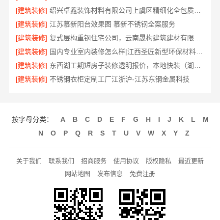
[建筑装修]
绍兴卓鑫装饰材料有限公司上虞区精细化全包质量放心
[建筑装修]
江苏慕新阳台效果图 慕新不锈钢全案服务
[建筑装修]
复式层构重钢住宅公司，云南晟构建筑建材有限公司
[建筑装修]
国内专业室内装修怎么样|江西圣匠新型环保材料有限公司一站式整装
[建筑装修]
东西湖工期短房子装修透明报价，本地快装（湖北）科技有限公司合同明账
[建筑装修]
不锈钢衣柜定制工厂江浙沪-江苏东钢金属科技
按字母分类：
A
B
C
D
E
F
G
H
I
J
K
L
M
N
O
P
Q
R
S
T
U
V
W
X
Y
Z
关于我们
联系我们
招商服务
使用协议
版权隐私
最近更新
网站地图
发布信息
免费注册