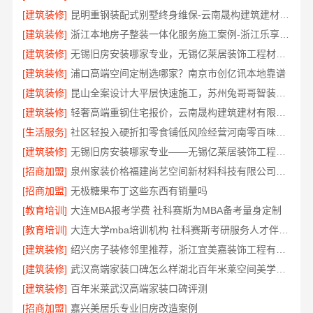
[建筑装修]
昆明重钢装配式别墅终身维保-云南晟构建筑建材有限公司
[建筑装修]
浙江本地房子整装一体化服务施工案例-浙江乐享新材料有限公司
[建筑装修]
无锡旧房安装哪家专业，无锡亿莱居装饰工程材料有限公司
[建筑装修]
浦口高端空间定制选哪家？南京市创亿讯本地靠谱
[建筑装修]
昆山全案设计大平层快速施工，苏州兔哥哥智装新材料有限公司
[建筑装修]
轻奢高端重钢住宅报价，云南晟构建筑建材有限公司定制品质居所
[生活服务]
社区轻投入硬折扣零食铺低风险经营河南零百味供应链有限公司
[建筑装修]
无锡旧房安装哪家专业——无锡亿莱居装饰工程材料有限公司
[招商加盟]
泉州家装价格福建尚艺空间新材料科技有限公司实景案例
[招商加盟]
无极糖果布丁这些东西有销量吗
[教育培训]
大连MBA报考学费 社科赛斯为MBA备考量身定制
[教育培训]
大连大学mba培训机构 社科赛斯考研服务人才伴您成长
[建筑装修]
绍兴房子装修邻里推荐，浙江宜美嘉装饰工程有限公司口碑好
[建筑装修]
武汉高端家装口碑怎么样湖北百年米莱空间美学装饰材料有限公司
[建筑装修]
百年米莱武汉高端家装口碑评测
[招商加盟]
嘉兴美居乐专业旧房改造案例