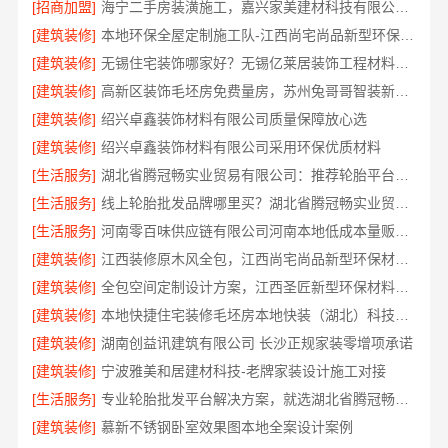
[招商加盟]
海宁二手房装潢施工，嘉兴家美建材科技有限公司专业施工
[建筑装修]
本地环保全屋定制施工队-江西尚宅尚品新型环保材料有限公司
[建筑装修]
无锡住宅装饰哪家好？无锡亿莱居装饰工程材料有限公司
[建筑装修]
高新区装饰毛坯房免费量房，苏州兔哥哥智装新材料有限公司专业顾问上门
[建筑装修]
绍兴卓鑫装饰材料有限公司质量保障放心选
[建筑装修]
绍兴卓鑫装饰材料有限公司采用环保优质材料
[生活服务]
湖北省腾冠畅实业贸易有限公司：推荐轮胎平台优势
[生活服务]
线上轮胎批发品牌哪里买？湖北省腾冠畅实业贸易有限公司
[生活服务]
河南零百味供应链有限公司河南本地低成本量贩零食全域盈利
[建筑装修]
江西装修原木风全包，江西尚宅尚品新型环保材料有限公司
[建筑装修]
全包空间定制设计方案，江西圣匠新型环保材料有限公司
[建筑装修]
本地快捷住宅装修毛坯房本地快装（湖北）科技有限公司
[建筑装修]
湖南创益讯建筑有限公司 长沙正规家装零增项承诺
[建筑装修]
宁波雅美和居建材科技-老牌家装设计施工对接
[生活服务]
专业轮胎批发平台解决方案，就选湖北省腾冠畅实业贸易有限公司
[建筑装修]
慕新不锈钢卧室效果图本地全案设计案例