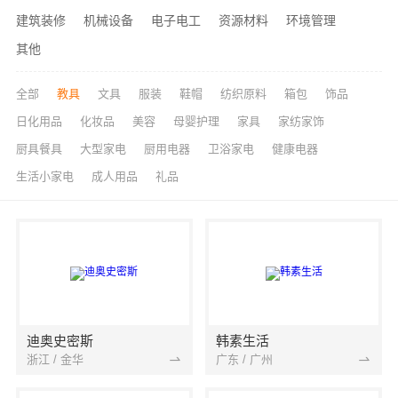
建筑装修
机械设备
电子电工
资源材料
环境管理
其他
全部
教具
文具
服装
鞋帽
纺织原料
箱包
饰品
日化用品
化妆品
美容
母婴护理
家具
家纺家饰
厨具餐具
大型家电
厨用电器
卫浴家电
健康电器
生活小家电
成人用品
礼品
迪奥史密斯
韩素生活
浙江 / 金华
广东 / 广州