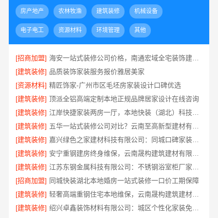
房产地产
农林牧渔
建筑装修
机械设备
电子电工
资源材料
环境管理
其他
[招商加盟]
海安一站式装修公司价格，南通宏域全宅装饰建材有限公司报价透明
[建筑装修]
品质装饰家装服务报价雅居美家
[资源材料]
精匠饰家-广州市区毛坯房家装设计口碑优选
[建筑装修]
顶派全铝高端定制本地正规品牌居家设计在线咨询
[建筑装修]
江岸快捷家装两房一厅，本地快装（湖北）科技有限公司快速落地
[建筑装修]
五华一站式装修公司对比？云南至高新型建材有限公司优势明显
[建筑装修]
嘉兴绿色之家建材科技有限公司：同城口碑家装机构实惠
[建筑装修]
安宁重钢建房终身维保，云南晟构建筑建材有限公司
[建筑装修]
江苏东钢金属科技有限公司：不锈钢浴室柜厂家江浙沪加盟
[招商加盟]
同城快装湖北本地婚房一站式装修一口价工期保障
[建筑装修]
轻奢高端重钢住宅本地维保，云南晟构建筑建材有限公司售后
[建筑装修]
绍兴卓鑫装饰材料有限公司：城区个性化家装免费上门量房