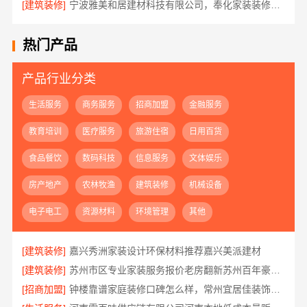
[建筑装修]
宁波雅美和居建材科技有限公司，奉化家装装修线下门店地址
热门产品
产品行业分类
生活服务
商务服务
招商加盟
金融服务
教育培训
医疗服务
旅游住宿
日用百货
食品餐饮
数码科技
信息服务
文体娱乐
房产地产
农林牧渔
建筑装修
机械设备
电子电工
资源材料
环境管理
其他
[建筑装修]
嘉兴秀洲家装设计环保材料推荐嘉兴美派建材
[建筑装修]
苏州市区专业家装服务报价老房翻新苏州百年豪庭新材料有限公司
[招商加盟]
钟楼靠谱家庭装修口碑怎么样，常州宜居佳装饰好评案例