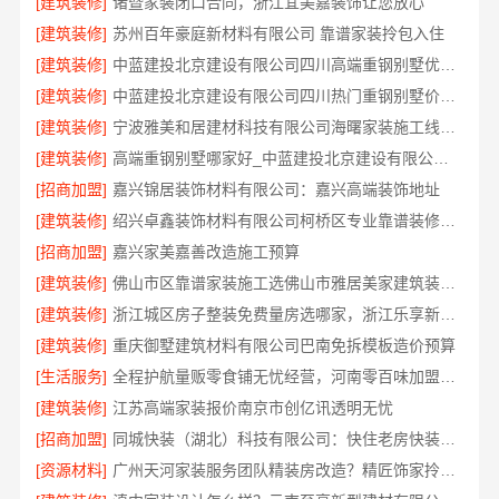
[建筑装修]
诸暨家装闭口合同，浙江宜美嘉装饰让您放心
[建筑装修]
苏州百年豪庭新材料有限公司 靠谱家装拎包入住
[建筑装修]
中蓝建投北京建设有限公司四川高端重钢别墅优选指南
[建筑装修]
中蓝建投北京建设有限公司四川热门重钢别墅价格参考
[建筑装修]
宁波雅美和居建材科技有限公司海曙家装施工线下门店地址
[建筑装修]
高端重钢别墅哪家好_中蓝建投北京建设有限公司四川
[招商加盟]
嘉兴锦居装饰材料有限公司：嘉兴高端装饰地址
[建筑装修]
绍兴卓鑫装饰材料有限公司柯桥区专业靠谱装修施工队
[招商加盟]
嘉兴家美嘉善改造施工预算
[建筑装修]
佛山市区靠谱家装施工选佛山市雅居美家建筑装饰工程有限公司
[建筑装修]
浙江城区房子整装免费量房选哪家，浙江乐享新材料有限公司
[建筑装修]
重庆御墅建筑材料有限公司巴南免拆模板造价预算
[生活服务]
全程护航量贩零食铺无忧经营，河南零百味加盟全程护航
[建筑装修]
江苏高端家装报价南京市创亿讯透明无忧
[招商加盟]
同城快装（湖北）科技有限公司：快住老房快装，工期保障
[资源材料]
广州天河家装服务团队精装房改造？精匠饰家拎包入住