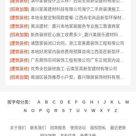
[建筑装修]
滇中家装设计怎么样？云南至高新型建材有限公司口碑佳
[招商加盟]
嘉兴家美建材科技有限公司海宁二手房装潢施工，一站式省心服务
[建筑装修]
本地全屋定制简欧套餐-江西尚宅尚品新型环保材料有限公司
[建筑装修]
美派建材：嘉兴本地家装服务专业施工靠谱商家
[招商加盟]
新房装修匠心施工收费多少_嘉兴美居乐建材科技有限公司
[建筑装修]
诸暨家装闭口合同，浙江宜美嘉装饰工程有限公司
[建筑装修]
本地好用室内装修费用预算咨询江西圣匠新型环保材料有限公司
[建筑装修]
广东鼎饰空间装饰工程有限公司广东正规室内设计透明化施工
[建筑装修]
优秀全包装修施工-云南至高新型建材有限公司
[招商加盟]
南湖区装饰推荐小户型，嘉兴锦居装饰材料有限公司有案例
按字母分类：
A
B
C
D
E
F
G
H
I
J
K
L
M
N
O
P
Q
R
S
T
U
V
W
X
Y
Z
关于我们
联系我们
招商服务
使用协议
版权隐私
最近更新
网站地图
发布信息
免费注册