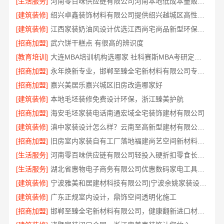
[生活服务]
河南零百味供应链有限公司河南本地低成本量贩零食全域盈利
[建筑装修]
绍兴卓鑫装饰材料有限公司提供绍兴越城区高性价比环保家装
[建筑装修]
江西家装奶油风设计优选江西尚宅尚品新型环保材料有限公司
[招商加盟]
武穴饼干糕点 有很高的辨识度
[教育培训]
大连MBA培训机构选哪家 社科赛斯MBA考研定制专属学生方案
[招商加盟]
永年焕新专业，邯郸至臻全宅新材料有限公司专注全屋整装解决方案
[招商加盟]
嘉兴美居乐嘉兴城区旧房改造哪家好
[建筑装修]
本地毛坯装修免费设计环保，浙江臻美护航
[招商加盟]
海安毛坯家装电话南通宏域全宅装饰建材有限公司
[建筑装修]
滇中家装设计怎么样？云南至高新型建材有限公司设计专业
[招商加盟]
旧房室内家装自有工厂落地福建尚艺空间新材料科技有限公司
[生活服务]
河南零百味供应链有限公司轻投入硬折扣零食长久经营
[生活服务]
湖北省惠物电子商务有限公司优惠数码家电工具价格
[建筑装修]
宁波雅美和居建材科技有限公司|宁波余姚家装设计到店咨询
[建筑装修]
广东正规室内设计，鼎饰空间透明化施工
[招商加盟]
邯郸至臻全宅新材料有限公司，健康翻新进口材料开启绿色人居