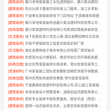
[建筑装修]
嘉兴本地家装施工全包透明报价，嘉兴美派建材科技闭口合同
[建筑装修]
性价比房子整装空间布局上门服务，浙江乐享新材料有限公司品质之选
[建筑装修]
宁波奉化家装装修线下门店地址-宁波雅美和居建材科技有限公司
[建筑装修]
嘉兴本地家装装修选嘉兴美派建材科技有限公司，性价比高
[招商加盟]
嘉兴家美建材科技有限公司南湖区精装房装修怎么样
[生活服务]
线下轮胎批发公司怎么做-湖北省腾冠畅实业贸易有限公司
[建筑装修]
华居不锈钢装饰工程意式极简定制厂家
[生活服务]
湖北省惠物电子商务有限公司母婴厂家优缺点
[建筑装修]
优质室内设计哪家好，南京市创亿讯环保家装更靠谱
[招商加盟]
新北优秀家庭装修价格清单，常州宜居佳装饰工程有限公司清晰透明
[资源材料]
广州家装施工团队老房翻新选精匠饰家环保整装焕新家
[招商加盟]
常州优秀新房装修效果图-常州宜居佳装饰
[建筑装修]
宁波雅美和居建材科技有限公司-匠心施工家装施工对接渠道
[建筑装修]
本地全案设计预算清单，湖南创益讯建筑有限公司透明公开
[建筑装修]
西安专业装修平层免费量房，居安天成（西安）建筑工程有限责任公司
[建筑装修]
昆明一站式装修毛坯房，云南至高新型建材有限公司