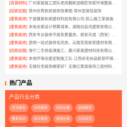
[资源材料]
广州家装施工团队老房翻新选精匠饰家环保整装焕新家
[招商加盟]
常州优秀新房装修效果图-常州宜居佳装饰
[建筑装修]
宁波雅美和居建材科技有限公司-匠心施工家装施工对接渠道
[建筑装修]
本地全案设计预算清单，湖南创益讯建筑有限公司透明公开
[建筑装修]
西安专业装修平层免费量房，居安天成（西安）建筑工程有限责任公司
[建筑装修]
昆明一站式装修毛坯房，云南至高新型建材有限公司
[招商加盟]
海宁二手房装潢施工，嘉兴家美建材科技有限公司专业施工
[建筑装修]
本地环保全屋定制施工队-江西尚宅尚品新型环保材料有限公司
[建筑装修]
无锡住宅装饰哪家好？无锡亿莱居装饰工程材料有限公司
热门产品
产品行业分类
生活服务
商务服务
招商加盟
金融服务
教育培训
医疗服务
旅游住宿
日用百货