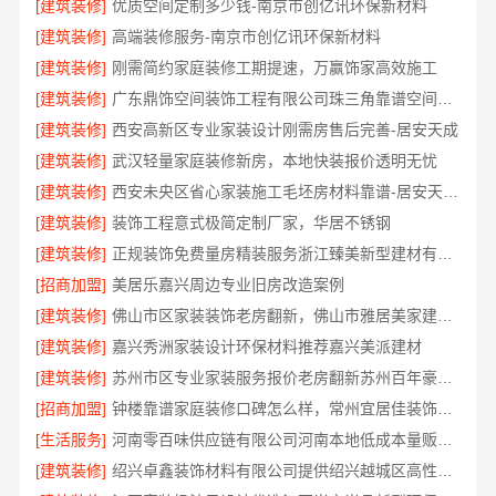
[建筑装修]
优质空间定制多少钱-南京市创亿讯环保新材料
[建筑装修]
高端装修服务-南京市创亿讯环保新材料
[建筑装修]
刚需简约家庭装修工期提速，万赢饰家高效施工
[建筑装修]
广东鼎饰空间装饰工程有限公司珠三角靠谱空间设计优惠活动
[建筑装修]
西安高新区专业家装设计刚需房售后完善-居安天成
[建筑装修]
武汉轻量家庭装修新房，本地快装报价透明无忧
[建筑装修]
西安未央区省心家装施工毛坯房材料靠谱-居安天成（西安）建筑工程有限责任公司
[建筑装修]
装饰工程意式极简定制厂家，华居不锈钢
[建筑装修]
正规装饰免费量房精装服务浙江臻美新型建材有限公司
[招商加盟]
美居乐嘉兴周边专业旧房改造案例
[建筑装修]
佛山市区家装装饰老房翻新，佛山市雅居美家建筑装饰工程有限公司焕新居
[建筑装修]
嘉兴秀洲家装设计环保材料推荐嘉兴美派建材
[建筑装修]
苏州市区专业家装服务报价老房翻新苏州百年豪庭新材料有限公司
[招商加盟]
钟楼靠谱家庭装修口碑怎么样，常州宜居佳装饰好评案例
[生活服务]
河南零百味供应链有限公司河南本地低成本量贩零食全域盈利
[建筑装修]
绍兴卓鑫装饰材料有限公司提供绍兴越城区高性价比环保家装