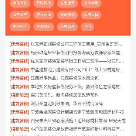
食品餐饮
数码科技
信息服务
文体娱乐
房产地产
农林牧渔
建筑装修
机械设备
电子电工
资源材料
环境管理
其他
[建筑装修]
张家港正规装修公司工程施工费用_苏州兔哥哥智装新材料
[建筑装修]
局部改造居室装修明细报价海南万赢饰家新型建筑材料有限公
[建筑装修]
优秀家庭装潢家装基础工程施工案例——浙江乐享新材料有限公司
[建筑装修]
中蓝建投北京建设有限公司四川：线上农村建房功能体验
[建筑装修]
江西尚宅尚品：江西装修原木风全包
[建筑装修]
本地知名房屋装修服务环保，嘉兴绿色之家建材科技有限公司
[招商加盟]
嘉兴美居乐：新房装修居室改造预约
[建筑装修]
深圳全屋定制效果图，华居不锈钢演绎
[建筑装修]
宁波余姚家装设计到店咨询宁波雅美和居建材科技
[建筑装修]
西安未央区省心家装施工毛坯房材料靠谱-居安天成
[招商加盟]
小户型家装全屋改造福建尚艺空间新材料科技有限公司口碑优选