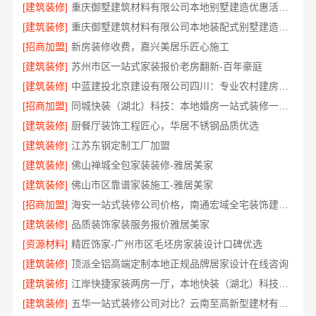
[建筑装修]
重庆御墅建筑材料有限公司本地别墅建造优惠活动抗震防风
[建筑装修]
重庆御墅建筑材料有限公司本地装配式别墅建造零增项
[招商加盟]
新房装修收费，嘉兴美居乐匠心施工
[建筑装修]
苏州市区一站式家装报价老房翻新-百年豪庭
[建筑装修]
中蓝建投北京建设有限公司四川：专业农村建房婚房布置
[招商加盟]
同城快装（湖北）科技：本地婚房一站式装修一口价工期保障
[建筑装修]
厨餐厅装饰工程匠心，华居不锈钢品质优选
[建筑装修]
江苏东钢定制工厂加盟
[建筑装修]
佛山禅城全包家装装修-雅居美家
[建筑装修]
佛山市区靠谱家装施工-雅居美家
[招商加盟]
海安一站式装修公司价格，南通宏域全宅装饰建材有限公司报价透明
[建筑装修]
品质装饰家装服务报价雅居美家
[资源材料]
精匠饰家-广州市区毛坯房家装设计口碑优选
[建筑装修]
顶派全铝高端定制本地正规品牌居家设计在线咨询
[建筑装修]
江岸快捷家装两房一厅，本地快装（湖北）科技有限公司快速落地
[建筑装修]
五华一站式装修公司对比？云南至高新型建材有限公司优势明显