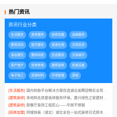
热门资讯
资讯行业分类
生活服务
商务服务
招商加盟
金融服务
教育培训
医疗服务
旅游住宿
日用百货
食品餐饮
数码科技
信息服务
文体娱乐
房产地产
农林牧渔
建筑装修
机械设备
电子电工
资源材料
环境管理
其他
[生活服务]
国内轮胎平台解决方案优选湖北省腾冠畅实业贸易有限公司
[建筑装修]
本地知名房屋装修服务环保，嘉兴绿色之家建材科技绿色首选
[建筑装修]
厨餐厅装饰工程匠心——华居不锈钢
[招商加盟]
同城快装（湖北）湖北全包一站式装修日式原木风快速