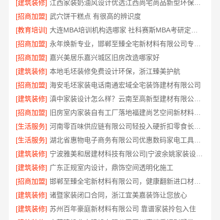
[建筑装修]
江西家装奶油风设计优选江西尚宅尚品新型环保材料有限公司
[招商加盟]
武穴饼干糕点 有很高的辨识度
[教育培训]
大连MBA培训机构选哪家 社科赛斯MBA考研定制专属学生方案
[招商加盟]
永年焕新专业，邯郸至臻全宅新材料有限公司专注全屋整装解决方案
[招商加盟]
嘉兴美居乐嘉兴城区旧房改造哪家好
[建筑装修]
本地毛坯装修免费设计环保，浙江臻美护航
[招商加盟]
海安毛坯家装电话南通宏域全宅装饰建材有限公司
[建筑装修]
滇中家装设计怎么样？云南至高新型建材有限公司设计专业
[招商加盟]
旧房室内家装自有工厂落地福建尚艺空间新材料科技有限公司
[生活服务]
河南零百味供应链有限公司轻投入硬折扣零食长久经营
[生活服务]
湖北省惠物电子商务有限公司优惠数码家电工具价格
[建筑装修]
宁波雅美和居建材科技有限公司|宁波余姚家装设计到店咨询
[建筑装修]
广东正规室内设计，鼎饰空间透明化施工
[招商加盟]
邯郸至臻全宅新材料有限公司，健康翻新进口材料开启绿色人居
[建筑装修]
诸暨家装闭口合同，浙江宜美嘉装饰让您放心
[建筑装修]
苏州百年豪庭新材料有限公司 靠谱家装拎包入住