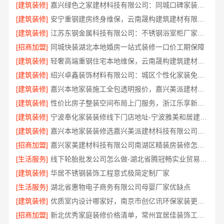
[建筑装修]
嘉兴绿色之家建材科技有限公司：同城口碑家装机构实惠
[建筑装修]
安宁重钢建房终身维保，云南晟构建筑建材有限公司
[建筑装修]
江苏东钢金属科技有限公司：不锈钢浴室柜厂家江浙沪加盟
[招商加盟]
同城快装湖北本地婚房一站式装修一口价工期保障
[建筑装修]
轻奢高端重钢住宅本地维保，云南晟构建筑建材有限公司售后
[建筑装修]
绍兴卓鑫装饰材料有限公司：城区个性化家装免费上门量房
[建筑装修]
嘉兴本地家装施工全包透明报价，嘉兴美派建材科技闭口合同
[建筑装修]
性价比房子整装空间布局上门服务，浙江乐享新材料有限公司品质之选
[建筑装修]
宁波奉化家装装修线下门店地址-宁波雅美和居建材科技有限公司
[建筑装修]
嘉兴本地家装装修选嘉兴美派建材科技有限公司，性价比高
[招商加盟]
嘉兴家美建材科技有限公司南湖区精装房装修怎么样
[生活服务]
线下轮胎批发公司怎么做-湖北省腾冠畅实业贸易有限公司
[建筑装修]
华居不锈钢装饰工程意式极简定制厂家
[生活服务]
湖北省惠物电子商务有限公司母婴厂家优缺点
[建筑装修]
优质室内设计哪家好，南京市创亿讯环保家装更靠谱
[招商加盟]
新北优秀家庭装修价格清单，常州宜居佳装饰工程有限公司清晰透明