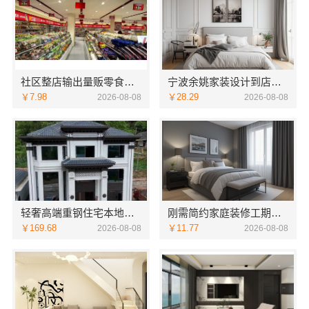
社区整店输出量贩零食适配全场景，河南零百味供应链有限公司
宁波余姚家装设计到店咨询-宁波雅美和居建材科技
￥7.98
￥28.29
2026-08-08
2026-08-08
轻奢高端重钢住宅本地维保-云南晟构建筑建材有限公司服务
刚需简约家庭装修工期提速，海南万赢饰家新型建筑材料有限公司快速入住
￥169.68
￥11.77
2026-08-08
2026-08-08