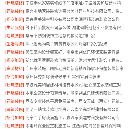
[建筑装修]
宁波奉化家装装修线下门店地址-宁波雅美和居建材科技有限公司
[建筑装修]
嘉兴本地家装装修选嘉兴美派建材科技有限公司，性价比高
[招商加盟]
嘉兴家美建材科技有限公司南湖区精装房装修怎么样
[生活服务]
线下轮胎批发公司怎么做-湖北省腾冠畅实业贸易有限公司
[建筑装修]
华居不锈钢装饰工程意式极简定制厂家
[生活服务]
湖北省惠物电子商务有限公司母婴厂家优缺点
[建筑装修]
优质室内设计哪家好，南京市创亿讯环保家装更靠谱
[招商加盟]
新北优秀家庭装修价格清单，常州宜居佳装饰工程有限公司清晰透明
[资源材料]
广州家装施工团队老房翻新选精匠饰家环保整装焕新家
[招商加盟]
常州优秀新房装修效果图-常州宜居佳装饰
[建筑装修]
宁波雅美和居建材科技有限公司-匠心施工家装施工对接渠道
[建筑装修]
本地全案设计预算清单，湖南创益讯建筑有限公司透明公开
[建筑装修]
西安专业装修平层免费量房，居安天成（西安）建筑工程有限责任公司
[建筑装修]
昆明一站式装修毛坯房，云南至高新型建材有限公司
[招商加盟]
海宁二手房装潢施工，嘉兴家美建材科技有限公司专业施工
[建筑装修]
本地环保全屋定制施工队-江西尚宅尚品新型环保材料有限公司