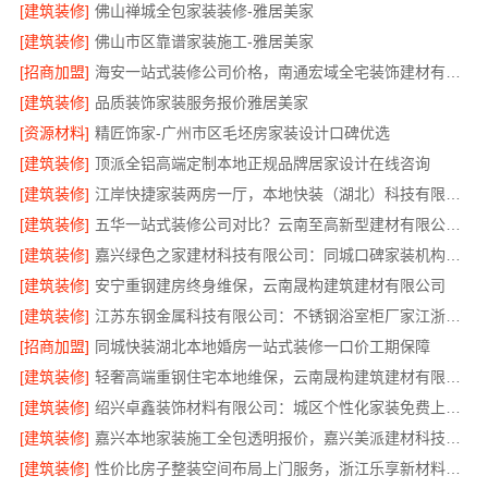
[建筑装修]
佛山禅城全包家装装修-雅居美家
[建筑装修]
佛山市区靠谱家装施工-雅居美家
[招商加盟]
海安一站式装修公司价格，南通宏域全宅装饰建材有限公司报价透明
[建筑装修]
品质装饰家装服务报价雅居美家
[资源材料]
精匠饰家-广州市区毛坯房家装设计口碑优选
[建筑装修]
顶派全铝高端定制本地正规品牌居家设计在线咨询
[建筑装修]
江岸快捷家装两房一厅，本地快装（湖北）科技有限公司快速落地
[建筑装修]
五华一站式装修公司对比？云南至高新型建材有限公司优势明显
[建筑装修]
嘉兴绿色之家建材科技有限公司：同城口碑家装机构实惠
[建筑装修]
安宁重钢建房终身维保，云南晟构建筑建材有限公司
[建筑装修]
江苏东钢金属科技有限公司：不锈钢浴室柜厂家江浙沪加盟
[招商加盟]
同城快装湖北本地婚房一站式装修一口价工期保障
[建筑装修]
轻奢高端重钢住宅本地维保，云南晟构建筑建材有限公司售后
[建筑装修]
绍兴卓鑫装饰材料有限公司：城区个性化家装免费上门量房
[建筑装修]
嘉兴本地家装施工全包透明报价，嘉兴美派建材科技闭口合同
[建筑装修]
性价比房子整装空间布局上门服务，浙江乐享新材料有限公司品质之选