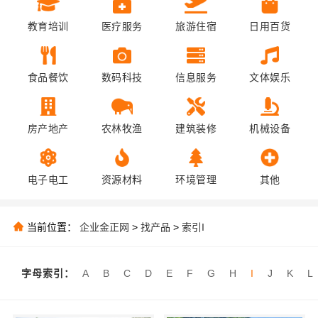
教育培训
医疗服务
旅游住宿
日用百货
食品餐饮
数码科技
信息服务
文体娱乐
房产地产
农林牧渔
建筑装修
机械设备
电子电工
资源材料
环境管理
其他
当前位置：
企业金正网
>
找产品
>
索引I
字母索引：
A
B
C
D
E
F
G
H
I
J
K
L