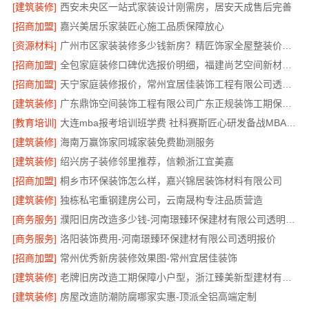
[建筑装修]
西安未央区一站式家装设计刚需房，居安天成售后完善
[招商加盟]
嘉兴美居乐家装匠心施工品质保障放心
[资源材料]
广州市区家装装修多少钱新房？精匠饰家全屋整装价格明
[招商加盟]
全包家庭装修口碑优选报价明细，福建尚艺空间新材料科技报价透明
[招商加盟]
天宁家庭装修报价，常州宜居佳装饰工程有限公司透明无增项
[建筑装修]
广东鼎饰空间装饰工程有限公司广东正规装饰工期保障服务
[教育培训]
大连mba报考培训班学费 社科赛斯匠心研发备战MBA考研
[建筑装修]
海南万赢饰家同城家装免费勘测服务
[建筑装修]
绍兴房子装修邻里推荐，信赖浙江宜美嘉
[招商加盟]
桐乡市环保装饰怎么样，嘉兴锦居装饰材料有限公司
[建筑装修]
独栋私宅重钢建房公司，云南晟构专注品质营造
[商务服务]
濮阳旧房改造多少钱-河南璟臻环保建材有限公司透明预算
[商务服务]
洛阳装饰费用-河南璟臻环保建材有限公司透明报价
[招商加盟]
常州优秀新房装修效果图-常州宜居佳装饰
[建筑装修]
老牌旧房改造工期保障小户型，浙江臻美新型建材有限公司高效完成
[建筑装修]
房屋改造防潮防腐哪家实惠-顶派全铝高端定制