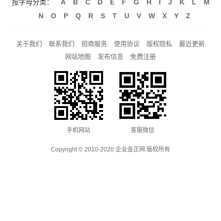
按字母分类：
A
B
C
D
E
F
G
H
I
J
K
L
M
N
O
P
Q
R
S
T
U
V
W
X
Y
Z
关于我们
联系我们
招商服务
使用协议
版权隐私
最近更新
网站地图
发布信息
免费注册
手机网站
客服微信
Copyright © 2010-2020 企业金正网 版权所有