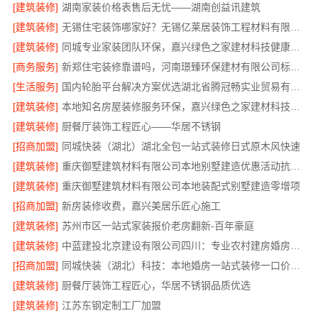
[建筑装修]
湖南家装价格表售后无忧——湖南创益讯建筑
[建筑装修]
无锡住宅装饰哪家好？无锡亿莱居装饰工程材料有限公司一站式全包服务
[建筑装修]
同城专业家装团队环保，嘉兴绿色之家建材科技健康居家
[商务服务]
新郑住宅装修靠谱吗，河南璟臻环保建材有限公司标准化施工
[生活服务]
国内轮胎平台解决方案优选湖北省腾冠畅实业贸易有限公司
[建筑装修]
本地知名房屋装修服务环保，嘉兴绿色之家建材科技绿色首选
[建筑装修]
厨餐厅装饰工程匠心——华居不锈钢
[招商加盟]
同城快装（湖北）湖北全包一站式装修日式原木风快速
[建筑装修]
重庆御墅建筑材料有限公司本地别墅建造优惠活动抗震防风
[建筑装修]
重庆御墅建筑材料有限公司本地装配式别墅建造零增项
[招商加盟]
新房装修收费，嘉兴美居乐匠心施工
[建筑装修]
苏州市区一站式家装报价老房翻新-百年豪庭
[建筑装修]
中蓝建投北京建设有限公司四川：专业农村建房婚房布置
[招商加盟]
同城快装（湖北）科技：本地婚房一站式装修一口价工期保障
[建筑装修]
厨餐厅装饰工程匠心，华居不锈钢品质优选
[建筑装修]
江苏东钢定制工厂加盟