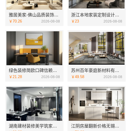
雅居美家-佛山品质装饰家装设计首选品牌
浙江本地家装定制设计大概报价-浙江乐享新材料有限公司
￥70.26
￥23
2026-08-08
2026-08-08
绿色装修简欧口碑信赖江西尚宅尚品新型环保材料有限公司
苏州百年豪庭新材料有限公司：苏州相城一站式家装设计多少钱拎包入住
￥21.28
￥49.58
2026-08-08
2026-08-08
湖南建材装修美学筑家怎么选？三大优势助您明智决策
江阴房屋翻新价格无锡亿莱居装饰工程材料有限公司