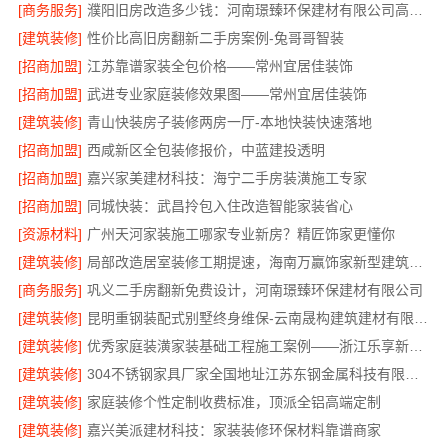
[商务服务]
濮阳旧房改造多少钱：河南璟臻环保建材有限公司高性价比
[建筑装修]
性价比高旧房翻新二手房案例-兔哥哥智装
[招商加盟]
江苏靠谱家装全包价格——常州宜居佳装饰
[招商加盟]
武进专业家庭装修效果图——常州宜居佳装饰
[建筑装修]
青山快装房子装修两房一厅-本地快装快速落地
[招商加盟]
西咸新区全包装修报价，中蓝建投透明
[招商加盟]
嘉兴家美建材科技：海宁二手房装潢施工专家
[招商加盟]
同城快装：武昌拎包入住改造智能家装省心
[资源材料]
广州天河家装施工哪家专业新房？精匠饰家更懂你
[建筑装修]
局部改造居室装修工期提速，海南万赢饰家新型建筑材料有限公高效交付
[商务服务]
巩义二手房翻新免费设计，河南璟臻环保建材有限公司
[建筑装修]
昆明重钢装配式别墅终身维保-云南晟构建筑建材有限公司
[建筑装修]
优秀家庭装潢家装基础工程施工案例——浙江乐享新材料
[建筑装修]
304不锈钢家具厂家全国地址江苏东钢金属科技有限公司
[建筑装修]
家庭装修个性定制收费标准，顶派全铝高端定制
[建筑装修]
嘉兴美派建材科技：家装装修环保材料靠谱商家