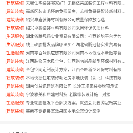
[建筑装修]
无锡住宅装饰哪家好？无锡亿莱居装饰工程材料有限公司
[建筑装修]
高新区装饰毛坯房免费量房，苏州兔哥哥智装新材料有限公司专业顾问上门
[建筑装修]
绍兴卓鑫装饰材料有限公司质量保障放心选
[建筑装修]
绍兴卓鑫装饰材料有限公司采用环保优质材料
[生活服务]
湖北省腾冠畅实业贸易有限公司：推荐轮胎平台优势
[生活服务]
线上轮胎批发品牌哪里买？湖北省腾冠畅实业贸易有限公司
[生活服务]
河南零百味供应链有限公司河南本地低成本量贩零食全域盈利
[建筑装修]
江西装修原木风全包，江西尚宅尚品新型环保材料有限公司
[建筑装修]
全包空间定制设计方案，江西圣匠新型环保材料有限公司
[建筑装修]
本地快捷住宅装修毛坯房本地快装（湖北）科技有限公司
[建筑装修]
湖南创益讯建筑有限公司 长沙正规家装零增项承诺
[建筑装修]
宁波雅美和居建材科技-老牌家装设计施工对接
[生活服务]
专业轮胎批发平台解决方案，就选湖北省腾冠畅实业贸易有限公司
[建筑装修]
慕新不锈钢卧室效果图本地全案设计案例