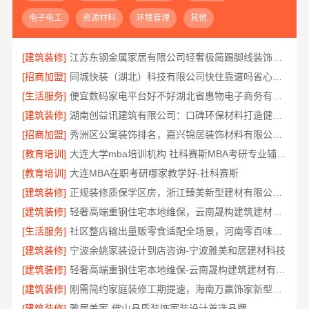
电子电工
资源材料
环境管理
其他
[建筑装修]
江苏东钢金属家居有限公司轻奢极简踢脚线装饰介绍
[招商加盟]
同城快装（湖北）科技有限公司快住靠谱吗省心，老房快装工期保障
[生活服务]
便宜数码家电平台好不好湖北省惠物电子商务有限公司
[建筑装修]
湖南创益讯建筑有限公司：口碑环保材料打造健康家装
[招商加盟]
秀洲区公寓装饰排名，嘉兴锦居装饰材料有限公司口碑如何
[教育培训]
大连大学mba培训机构 社科赛斯MBA考研专业辅导机构
[教育培训]
大连MBA在职考研哪家教学好-社科赛斯
[建筑装修]
正规装修质保学区房，浙江臻美新型建材有限公司安心
[建筑装修]
轻奢高端重钢住宅本地维保，云南晟构建筑建材有限公司贴心服务
[生活服务]
社区整店输出量贩零食适配全场景，河南零百味供应链有限公司
[建筑装修]
宁波余姚家装设计到店咨询-宁波雅美和居建材科技
[建筑装修]
轻奢高端重钢住宅本地维保-云南晟构建筑建材有限公司服务
[建筑装修]
刚需简约家庭装修工期提速，海南万赢饰家新型建筑材料有限公司快速入住
[建筑装修]
雅居美家-佛山品质装饰家装设计首选品牌