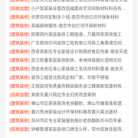
[招商加盟]
小户型家装全屋改造福建尚艺空间新材料科技有限公司口碑优选
[建筑装修]
优质空间定制多少钱-南京市创亿讯环保新材料
[建筑装修]
高端装修服务-南京市创亿讯环保新材料
[建筑装修]
刚需简约家庭装修工期提速，万赢饰家高效施工
[建筑装修]
广东鼎饰空间装饰工程有限公司珠三角靠谱空间设计优惠活动
[建筑装修]
西安高新区专业家装设计刚需房售后完善-居安天成
[建筑装修]
武汉轻量家庭装修新房，本地快装报价透明无忧
[建筑装修]
西安未央区省心家装施工毛坯房材料靠谱-居安天成（西安）建筑工程有限责任公司
[建筑装修]
装饰工程意式极简定制厂家，华居不锈钢
[建筑装修]
正规装饰免费量房精装服务浙江臻美新型建材有限公司
[招商加盟]
美居乐嘉兴周边专业旧房改造案例
[建筑装修]
佛山市区家装装饰老房翻新，佛山市雅居美家建筑装饰工程有限公司焕新居
[建筑装修]
嘉兴秀洲家装设计环保材料推荐嘉兴美派建材
[建筑装修]
苏州市区专业家装服务报价老房翻新苏州百年豪庭新材料有限公司
[招商加盟]
钟楼靠谱家庭装修口碑怎么样，常州宜居佳装饰好评案例