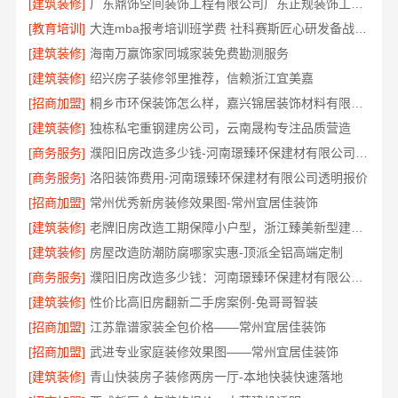
[建筑装修]
广东鼎饰空间装饰工程有限公司广东正规装饰工期保障服务
[教育培训]
大连mba报考培训班学费 社科赛斯匠心研发备战MBA考研
[建筑装修]
海南万赢饰家同城家装免费勘测服务
[建筑装修]
绍兴房子装修邻里推荐，信赖浙江宜美嘉
[招商加盟]
桐乡市环保装饰怎么样，嘉兴锦居装饰材料有限公司
[建筑装修]
独栋私宅重钢建房公司，云南晟构专注品质营造
[商务服务]
濮阳旧房改造多少钱-河南璟臻环保建材有限公司透明预算
[商务服务]
洛阳装饰费用-河南璟臻环保建材有限公司透明报价
[招商加盟]
常州优秀新房装修效果图-常州宜居佳装饰
[建筑装修]
老牌旧房改造工期保障小户型，浙江臻美新型建材有限公司高效完成
[建筑装修]
房屋改造防潮防腐哪家实惠-顶派全铝高端定制
[商务服务]
濮阳旧房改造多少钱：河南璟臻环保建材有限公司高性价比
[建筑装修]
性价比高旧房翻新二手房案例-兔哥哥智装
[招商加盟]
江苏靠谱家装全包价格——常州宜居佳装饰
[招商加盟]
武进专业家庭装修效果图——常州宜居佳装饰
[建筑装修]
青山快装房子装修两房一厅-本地快装快速落地