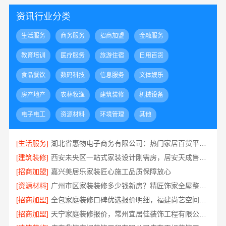
资讯行业分类
生活服务
商务服务
招商加盟
金融服务
教育培训
医疗服务
旅游住宿
日用百货
食品餐饮
数码科技
信息服务
文体娱乐
房产地产
农林牧渔
建筑装修
机械设备
电子电工
资源材料
环境管理
其他
[生活服务]
湖北省惠物电子商务有限公司：热门家居百货平台优势
[建筑装修]
西安未央区一站式家装设计刚需房，居安天成售后完善
[招商加盟]
嘉兴美居乐家装匠心施工品质保障放心
[资源材料]
广州市区家装装修多少钱新房？精匠饰家全屋整装价格明
[招商加盟]
全包家庭装修口碑优选报价明细，福建尚艺空间新材料科技报价透明
[招商加盟]
天宁家庭装修报价，常州宜居佳装饰工程有限公司透明无增项