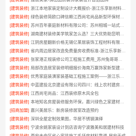
[建筑装修]
浙江本地家装定制设计大概报价-浙江乐享新材料有限公司
[建筑装修]
绿色装修简欧口碑信赖江西尚宅尚品新型环保材料有限公司
[建筑装修]
苏州百年豪庭新材料有限公司：苏州相城一站式家装设计多少钱拎包入住
[建筑装修]
湖南建材装修美学筑家怎么选？三大优势助您明智决策
[建筑装修]
江阴房屋翻新价格无锡亿莱居装饰工程材料有限公司
[建筑装修]
省内周边居家改造免费量房收费标准-浙江乐享新材料有限公司
[建筑装修]
张家港正规装修公司工程施工费用_苏州兔哥哥智装新材料
[建筑装修]
局部改造居室装修明细报价海南万赢饰家新型建筑材料有限公
[建筑装修]
优秀家庭装潢家装基础工程施工案例——浙江乐享新材料有限公司
[建筑装修]
中蓝建投北京建设有限公司四川：线上农村建房功能体验
[建筑装修]
江西尚宅尚品：江西装修原木风全包
[建筑装修]
本地知名房屋装修服务环保，嘉兴绿色之家建材科技有限公司
[招商加盟]
嘉兴美居乐：新房装修居室改造预约
[建筑装修]
深圳全屋定制效果图，华居不锈钢演绎
[建筑装修]
宁波余姚家装设计到店咨询宁波雅美和居建材科技
[建筑装修]
西安未央区省心家装施工毛坯房材料靠谱-居安天成