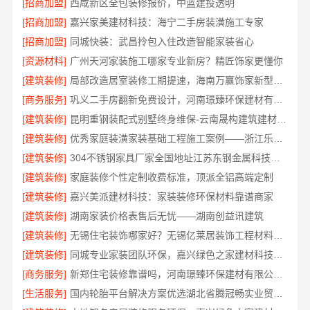
[招商加盟]
西咸新区全包装修报价，中蓝建投透明
[招商加盟]
嘉兴家美建材科技：海宁二手房装潢施工专家
[招商加盟]
同城快装：武昌拎包入住改造智能家装省心
[资源材料]
广州天河家装施工哪家专业新房？精匠饰家更懂你
[建筑装修]
局部改造居室装修工期提速，海南万赢饰家新型建筑材料有限公高效交付
[商务服务]
巩义二手房翻新免费设计，河南璟臻环保建材有限公司
[建筑装修]
昆明重钢装配式别墅终身维保-云南晟构建筑建材有限公司
[建筑装修]
优秀家庭装潢家装基础工程施工案例——浙江乐享新材料
[建筑装修]
304不锈钢家具厂家全国地址江苏东钢金属科技有限公司
[建筑装修]
家庭装修个性定制收费标准，顶派全铝高端定制
[建筑装修]
嘉兴美派建材科技：家装装修环保材料靠谱商家
[建筑装修]
湖南家装价格表售后无忧——湖南创益讯建筑
[建筑装修]
无锡住宅装饰哪家好？无锡亿莱居装饰工程材料有限公司一站式全包服务
[建筑装修]
同城专业家装团队环保，嘉兴绿色之家建材科技健康居家
[商务服务]
新郑住宅装修靠谱吗，河南璟臻环保建材有限公司标准化施工
[生活服务]
国内轮胎平台解决方案优选湖北省腾冠畅实业贸易有限公司