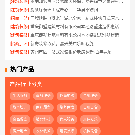
[建筑装修]
本地知名房屋装修服务环保，嘉兴绿色之家建材科技绿色首选
[建筑装修]
厨餐厅装饰工程匠心——华居不锈钢
[招商加盟]
同城快装（湖北）湖北全包一站式装修日式原木风快速
[建筑装修]
重庆御墅建筑材料有限公司本地别墅建造优惠活动抗震防风
[建筑装修]
重庆御墅建筑材料有限公司本地装配式别墅建造零增项
[招商加盟]
新房装修收费，嘉兴美居乐匠心施工
[建筑装修]
苏州市区一站式家装报价老房翻新-百年豪庭
热门产品
产品行业分类
生活服务
商务服务
招商加盟
金融服务
教育培训
医疗服务
旅游住宿
日用百货
食品餐饮
数码科技
信息服务
文体娱乐
房产地产
农林牧渔
建筑装修
机械设备