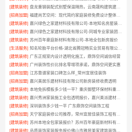
[建筑装修]
盘龙重钢装配式别墅保温隔热，云南晟构建筑建材有限公司
[招商加盟]
福建尚艺空间：现代简约家庭装修免费设计整体落地
[建筑装修]
嘉兴绿色之家建材科技有限公司-本地知名房屋装修服务环保
[建筑装修]
嘉兴绿色之家建材科技有限公司-同城专业家装团队环保
[建筑装修]
苏州百年豪庭新材料有限公司-本地全包新房报价
[生活服务]
知名轮胎平台价格-湖北省腾冠畅实业贸易有限公司批发底价直供
[建筑装修]
广东正规室内设计透明化施工，鼎饰空间诚信经营
[建筑装修]
广州装饰性价比排名零增项承诺，鼎饰空间更实惠
[招商加盟]
江苏靠谱家装口碑怎么样_常州宜居佳装饰
[招商加盟]
嘉兴美居乐建材科技有限公司新房装修收费透明
[建筑装修]
本地免拆模板多少钱一平？重庆御墅环保材料重钢别墅
[建筑装修]
嘉兴秀洲家装施工全包透明报价，嘉兴美派建材科技有限公司闭口合同
[建筑装修]
深圳装饰多少钱一平 广东鼎饰空间装饰工程
[招商加盟]
天宁家庭装修公司推荐，常州宜居佳装饰工程有限公司口碑见证
[建筑装修]
苏州本地全包家装报价？苏州百年豪庭新材料有限公司新房装修
[建筑装修]
品质装饰家装服务报价佛山市雅居美家建筑装饰工程有限公司