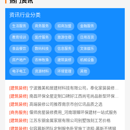
热门资讯
资讯行业分类
生活服务
商务服务
招商加盟
金融服务
教育培训
医疗服务
旅游住宿
日用百货
食品餐饮
数码科技
信息服务
文体娱乐
房产地产
农林牧渔
建筑装修
机械设备
电子电工
资源材料
环境管理
其他
[建筑装修]
宁波雅美和居建材科技有限公司，奉化家装装修线下门店地址
[建筑装修]
南昌环保全屋定制口碑好江西尚宅尚品新型环保材料有限公司
[建筑装修]
高端装修公司推荐南京市创亿讯品质之选
[商务服务]
偃师房屋装修费用_河南璟臻环保建材一站式服务
[建筑装修]
江苏东钢金属家居有限公司别墅蚀刻工艺价格
[建筑装修]
句容慕新团队定制服务卧室施工流程-慕新不锈钢