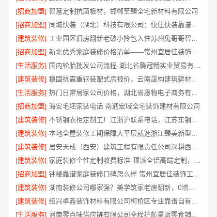
[招商加盟]
智慧定制抗菌板材，邯郸至臻全宅新材料有限公司
[招商加盟]
同城快装（湖北）科技有限公司：快住快装靠谱吗？省心老房翻新工期保障
[建筑装修]
工业园区旧房翻新老破小拎包入住苏州兔哥哥智装新材料有限公司
[招商加盟]
新北优秀家庭装修价格清单——常州宜居佳装饰工程有限公司
[生活服务]
国内轮胎批发公司流程-湖北省腾冠畅实业贸易有限公司
[建筑装修]
稳固抗震重钢装配式房报价，云南晟构建筑建材有限公司公开透明
[生活服务]
热门日常居家公司价格，湖北省惠物电子商务有限公司品质优选
[招商加盟]
海安毛坯家装电话 南通宏域全宅装饰建材有限公司
[建筑装修]
不锈钢衣柜定制工厂江浙沪联系电话，江苏东钢金属科技有限公司专业答疑
[建筑装修]
本地全屋装修工期保障大平层就选浙江臻美新型建材有限公司
[建筑装修]
居安天成（西安）建筑工程有限责任公司深耕西安高新区专业家装设计刚需房售后完善
[建筑装修]
家庭装修个性定制收费标准-顶派全铝高端定制，透明报价无增项
[招商加盟]
钟楼靠谱家庭装修口碑怎么样 常州宜居佳装饰工程有限公司
[建筑装修]
湖南装修公司哪家强？美学筑家老房翻新，0增项闭口合同
[建筑装修]
绍兴卓鑫装饰材料有限公司柯桥区专业靠谱自有施工队
[生活服务]
河南零百味供应链有限公司全程护航量贩零食铺无忧经营