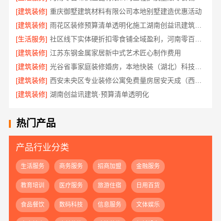
[建筑装修]
重庆御墅建筑材料有限公司本地别墅建造优惠活动
[建筑装修]
雨花区装修预算清单透明化施工湖南创益讯建筑有限公司
[生活服务]
社区线下实体硬折扣零食铺全域盈利，河南零百味供应链有限公司
[建筑装修]
江苏东钢金属家居新中式艺术匠心制作费用
[建筑装修]
光谷省事家庭装修婚房，本地快装（湖北）科技有限公司环保用材放心住
[建筑装修]
西安未央区专业装修公寓免费量房居安天成（西安）建筑工程有限责任公司
[建筑装修]
湖南创益讯建筑·预算清单透明化
热门产品
产品行业分类
生活服务
商务服务
招商加盟
金融服务
教育培训
医疗服务
旅游住宿
日用百货
食品餐饮
数码科技
信息服务
文体娱乐