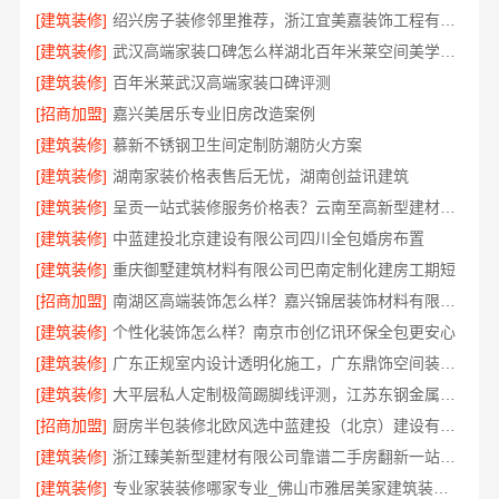
[建筑装修]
绍兴房子装修邻里推荐，浙江宜美嘉装饰工程有限公司口碑好
[建筑装修]
武汉高端家装口碑怎么样湖北百年米莱空间美学装饰材料有限公司
[建筑装修]
百年米莱武汉高端家装口碑评测
[招商加盟]
嘉兴美居乐专业旧房改造案例
[建筑装修]
慕新不锈钢卫生间定制防潮防火方案
[建筑装修]
湖南家装价格表售后无忧，湖南创益讯建筑
[建筑装修]
呈贡一站式装修服务价格表？云南至高新型建材有限公司透明定价
[建筑装修]
中蓝建投北京建设有限公司四川全包婚房布置
[建筑装修]
重庆御墅建筑材料有限公司巴南定制化建房工期短
[招商加盟]
南湖区高端装饰怎么样？嘉兴锦居装饰材料有限公司
[建筑装修]
个性化装饰怎么样？南京市创亿讯环保全包更安心
[建筑装修]
广东正规室内设计透明化施工，广东鼎饰空间装饰工程有限公司
[建筑装修]
大平层私人定制极简踢脚线评测，江苏东钢金属家居有限公司
[招商加盟]
厨房半包装修北欧风选中蓝建投（北京）建设有限公司武功分公司
[建筑装修]
浙江臻美新型建材有限公司靠谱二手房翻新一站式急装
[建筑装修]
专业家装装修哪家专业_佛山市雅居美家建筑装饰工程有限公司