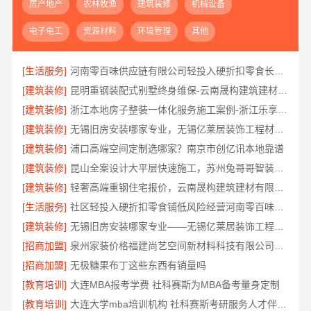
房产地产
农林牧渔
建筑装修
机械设备
电子电工
资源材料
环境管理
其他
[生活服务]
河南零百味供应链有限公司轻投入硬折扣零食长久经营
[建筑装修]
昆明重钢装配式别墅终身维保-云南晟构建筑建材有限公司
[建筑装修]
浙江本地房子整装一体化服务施工案例-浙江乐享新材料有限公司
[建筑装修]
无锡旧房安装哪家专业，无锡亿莱居装饰工程材料有限公司
[建筑装修]
浦口高端空间定制选哪家？南京市创亿讯本地靠谱
[建筑装修]
昆山全案设计大平层快速施工，苏州兔哥哥智装新材料有限公司
[建筑装修]
轻奢高端重钢住宅报价，云南晟构建筑建材有限公司定制品质居所
[生活服务]
社区轻投入硬折扣零食铺低风险经营河南零百味供应链有限公司
[建筑装修]
无锡旧房安装哪家专业——无锡亿莱居装饰工程材料有限公司
[招商加盟]
泉州家装价格福建尚艺空间新材料科技有限公司实景案例
[招商加盟]
无极糖果布丁这些东西有销量吗
[教育培训]
大连MBA报考学费 社科赛斯为MBA备考量身定制
[教育培训]
大连大学mba培训机构 社科赛斯考研服务人才伴您成长