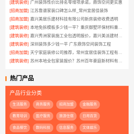
[建筑装修]
广州装饰性价比排名零增项承诺，鼎饰空间更实惠
[招商加盟]
江苏靠谱家装口碑怎么样_常州宜居佳装饰
[招商加盟]
嘉兴美居乐建材科技有限公司新房装修收费透明
[建筑装修]
本地免拆模板多少钱一平？重庆御墅环保材料重钢别墅
[建筑装修]
嘉兴秀洲家装施工全包透明报价，嘉兴美派建材科技有限公司闭口合同
[建筑装修]
深圳装饰多少钱一平 广东鼎饰空间装饰工程
[招商加盟]
天宁家庭装修公司推荐，常州宜居佳装饰工程有限公司口碑见证
[建筑装修]
苏州本地全包家装报价？苏州百年豪庭新材料有限公司新房装修
热门产品
产品行业分类
生活服务
商务服务
招商加盟
金融服务
教育培训
医疗服务
旅游住宿
日用百货
食品餐饮
数码科技
信息服务
文体娱乐