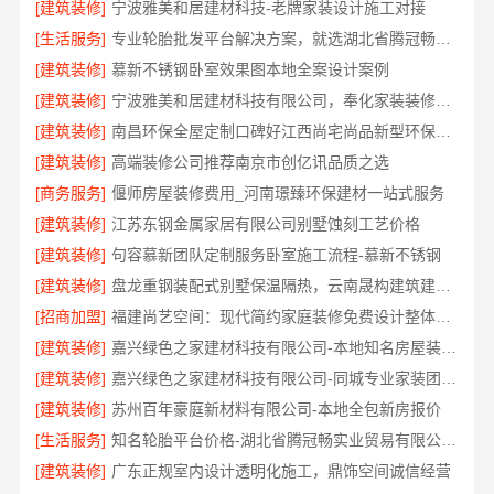
[建筑装修]
宁波雅美和居建材科技-老牌家装设计施工对接
[生活服务]
专业轮胎批发平台解决方案，就选湖北省腾冠畅实业贸易有限公司
[建筑装修]
慕新不锈钢卧室效果图本地全案设计案例
[建筑装修]
宁波雅美和居建材科技有限公司，奉化家装装修线下门店地址
[建筑装修]
南昌环保全屋定制口碑好江西尚宅尚品新型环保材料有限公司
[建筑装修]
高端装修公司推荐南京市创亿讯品质之选
[商务服务]
偃师房屋装修费用_河南璟臻环保建材一站式服务
[建筑装修]
江苏东钢金属家居有限公司别墅蚀刻工艺价格
[建筑装修]
句容慕新团队定制服务卧室施工流程-慕新不锈钢
[建筑装修]
盘龙重钢装配式别墅保温隔热，云南晟构建筑建材有限公司
[招商加盟]
福建尚艺空间：现代简约家庭装修免费设计整体落地
[建筑装修]
嘉兴绿色之家建材科技有限公司-本地知名房屋装修服务环保
[建筑装修]
嘉兴绿色之家建材科技有限公司-同城专业家装团队环保
[建筑装修]
苏州百年豪庭新材料有限公司-本地全包新房报价
[生活服务]
知名轮胎平台价格-湖北省腾冠畅实业贸易有限公司批发底价直供
[建筑装修]
广东正规室内设计透明化施工，鼎饰空间诚信经营