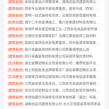
[建筑装修]
本地全案设计预算清单，湖南创益讯建筑有限公司透明公开
[建筑装修]
西安专业装修平层免费量房，居安天成（西安）建筑工程有限责任公司
[建筑装修]
昆明一站式装修毛坯房，云南至高新型建材有限公司
[招商加盟]
海宁二手房装潢施工，嘉兴家美建材科技有限公司专业施工
[建筑装修]
本地环保全屋定制施工队-江西尚宅尚品新型环保材料有限公司
[建筑装修]
无锡住宅装饰哪家好？无锡亿莱居装饰工程材料有限公司
[建筑装修]
高新区装饰毛坯房免费量房，苏州兔哥哥智装新材料有限公司专业顾问上门
[建筑装修]
绍兴卓鑫装饰材料有限公司质量保障放心选
[建筑装修]
绍兴卓鑫装饰材料有限公司采用环保优质材料
[生活服务]
湖北省腾冠畅实业贸易有限公司：推荐轮胎平台优势
[生活服务]
线上轮胎批发品牌哪里买？湖北省腾冠畅实业贸易有限公司
[生活服务]
河南零百味供应链有限公司河南本地低成本量贩零食全域盈利
[建筑装修]
江西装修原木风全包，江西尚宅尚品新型环保材料有限公司
[建筑装修]
全包空间定制设计方案，江西圣匠新型环保材料有限公司
[建筑装修]
本地快捷住宅装修毛坯房本地快装（湖北）科技有限公司
[建筑装修]
湖南创益讯建筑有限公司 长沙正规家装零增项承诺