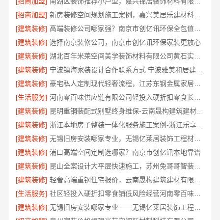
[招商加盟]
南湖区装饰推荐小户型，嘉兴锦居装饰材料有限公司有案例
[招商加盟]
新房装修空间规划施工案例，嘉兴美居乐建材科技有限公司
[建筑装修]
高端装修公司哪家强？南京市创亿讯环保全包值得选
[建筑装修]
选择南京装修公司，南京市创亿讯环保家装更放心
[建筑装修]
湖北百年米莱空间美学装饰材料有限公司黄石实景案例
[建筑装修]
宁波镇海家装设计合作联系方式 宁波雅美和居建材科技有限公司
[建筑装修]
豪宅私人定制现代轻奢流程，江苏东钢金属家居有限公司详解
[生活服务]
河南零百味供应链有限公司轻投入硬折扣零食长久经营
[建筑装修]
昆明重钢装配式别墅终身维保-云南晟构建筑建材有限公司
[建筑装修]
浙江本地房子整装一体化服务施工案例-浙江乐享新材料有限公司
[建筑装修]
无锡旧房安装哪家专业，无锡亿莱居装饰工程材料有限公司
[建筑装修]
浦口高端空间定制选哪家？南京市创亿讯本地靠谱
[建筑装修]
昆山全案设计大平层快速施工，苏州兔哥哥智装新材料有限公司
[建筑装修]
轻奢高端重钢住宅报价，云南晟构建筑建材有限公司定制品质居所
[生活服务]
社区轻投入硬折扣零食铺低风险经营河南零百味供应链有限公司
[建筑装修]
无锡旧房安装哪家专业——无锡亿莱居装饰工程材料有限公司