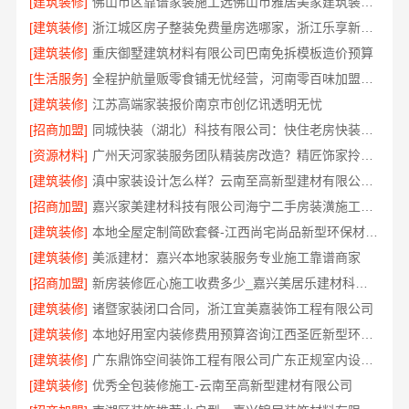
[建筑装修]
佛山市区靠谱家装施工选佛山市雅居美家建筑装饰工程有限公司
[建筑装修]
浙江城区房子整装免费量房选哪家，浙江乐享新材料有限公司
[建筑装修]
重庆御墅建筑材料有限公司巴南免拆模板造价预算
[生活服务]
全程护航量贩零食铺无忧经营，河南零百味加盟全程护航
[建筑装修]
江苏高端家装报价南京市创亿讯透明无忧
[招商加盟]
同城快装（湖北）科技有限公司：快住老房快装，工期保障
[资源材料]
广州天河家装服务团队精装房改造？精匠饰家拎包入住
[建筑装修]
滇中家装设计怎么样？云南至高新型建材有限公司口碑佳
[招商加盟]
嘉兴家美建材科技有限公司海宁二手房装潢施工，一站式省心服务
[建筑装修]
本地全屋定制简欧套餐-江西尚宅尚品新型环保材料有限公司
[建筑装修]
美派建材：嘉兴本地家装服务专业施工靠谱商家
[招商加盟]
新房装修匠心施工收费多少_嘉兴美居乐建材科技有限公司
[建筑装修]
诸暨家装闭口合同，浙江宜美嘉装饰工程有限公司
[建筑装修]
本地好用室内装修费用预算咨询江西圣匠新型环保材料有限公司
[建筑装修]
广东鼎饰空间装饰工程有限公司广东正规室内设计透明化施工
[建筑装修]
优秀全包装修施工-云南至高新型建材有限公司