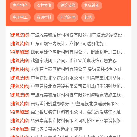
房产地产
农林牧渔
建筑装修
机械设备
电子电工
资源材料
环境管理
其他
[建筑装修]
宁波雅美和居建材科技有限公司|宁波余姚家装设计到店咨询
[建筑装修]
广东正规室内设计，鼎饰空间透明化施工
[招商加盟]
邯郸至臻全宅新材料有限公司，健康翻新进口材料开启绿色人居
[建筑装修]
诸暨家装闭口合同，浙江宜美嘉装饰让您放心
[建筑装修]
苏州百年豪庭新材料有限公司 靠谱家装拎包入住
[建筑装修]
中蓝建投北京建设有限公司四川高端重钢别墅优选指南
[建筑装修]
中蓝建投北京建设有限公司四川热门重钢别墅价格参考
[建筑装修]
宁波雅美和居建材科技有限公司海曙家装施工线下门店地址
[建筑装修]
高端重钢别墅哪家好_中蓝建投北京建设有限公司四川
[招商加盟]
嘉兴锦居装饰材料有限公司：嘉兴高端装饰地址
[建筑装修]
绍兴卓鑫装饰材料有限公司柯桥区专业靠谱装修施工队
[招商加盟]
嘉兴家美嘉善改造施工预算