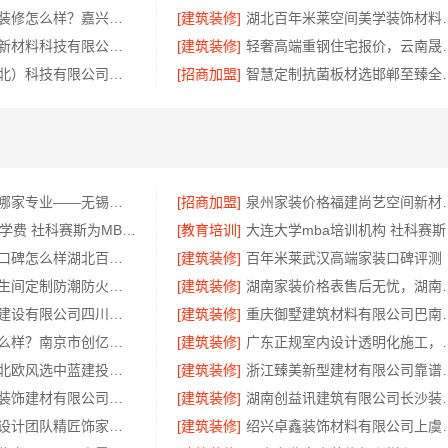
南湖区精装房装修怎么样？嘉兴家美建材科技有限公司详解
[建筑装修]
湖北百年米莱空间美学装饰
福建尚艺空间新材料科技有限公司新房家庭装修硬装施工
[建筑装修]
轻奢高端重钢住宅报
本地快装（湖北）科技有限公司：江汉省事家装，老房翻新快人一步
[招商加盟]
智慧定制抗菌板材
无锡旧房安装哪家专业——无锡亿莱居装饰工程材料有限公司
[招商加盟]
泉州家装价格福建尚艺
大连MBA报考学费 社科赛斯为MBA备考量身定制
[教育培训]
大连大
武汉高端家装口碑怎么样湖北百年米莱空间美学装饰材料有限公司
[建筑装修]
百年米莱武汉高端家装口碑评测
慕新不锈钢卫生间定制防潮防火方案
[建筑装修]
湖南家装价格表
中蓝建投北京建设有限公司四川全包婚房布置
[建筑装修]
重庆御墅建筑材料
个性化装饰怎么样？南京市创亿讯环保全包更安心
[建筑装修]
广东正规室内设计透明化
厨房半包装修北欧风选中蓝建投（北京）建设有限公司武功分公司
[建筑装修]
浙江臻美新型建材有
南通宏域全宅装饰建材有限公司南通海安毛坯装饰公司设计
[建筑装修]
湖南创益讯建筑有限
广州天河家装设计团队精匠饰家，毛坯房拎包入住方案
[建筑装修]
绍兴卓鑫装饰材料有