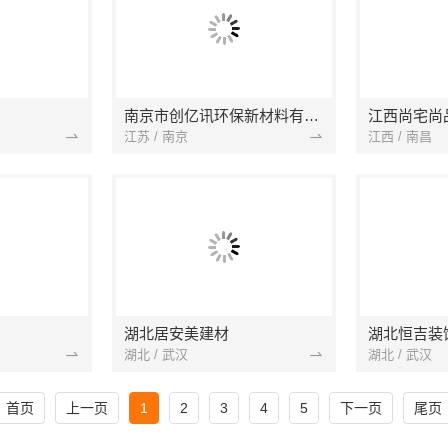
南京市创亿讯环保新材料有限公司
江西尚宅尚
江苏 / 南京
江西 / 南昌
湖北居安美建材
湖北恒吉装
湖北 / 武汉
湖北 / 武汉
首页
上一页
1
2
3
4
5
下一页
尾页