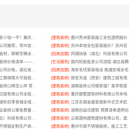
本地免拆模板多少钱一平？重庆御墅环保材料重钢别墅
[建筑装修]
嘉兴秀洲家装施工全包透明
天宁家庭装修公司推荐，常州宜居佳装饰工程有限公司口碑见证
[建筑装修]
苏州本地全包家装报价？
智慧定制抗菌板材，邯郸至臻全宅新材料有限公司
[招商加盟]
同城快装（湖北）科技有限公
新北优秀家庭装修价格清单——常州宜居佳装饰工程有限公司
[生活服务]
国
热门日常居家公司价格，湖北省惠物电子商务有限公司品质优选
[招商加盟]
海安
本地全屋装修工期保障大平层就选浙江臻美新型建材有限公司
[建筑装修]
居安天成（西安）建筑工程有限责
钟楼靠谱家庭装修口碑怎么样 常州宜居佳装饰工程有限公司
[建筑装修]
湖南装修公司哪家强？
河南零百味供应链有限公司全程护航量贩零食铺无忧经营
[建筑装修]
重庆御墅建筑材料
社区线下实体硬折扣零食铺全域盈利，河南零百味供应链有限公司
[建筑装修]
江苏东钢金属家
西安未央区专业装修公寓免费量房居安天成（西安）建筑工程有限责任公司
[建筑装修]
湖南创益讯建筑·预算清单透明化
同城快装（湖北）科技有限公司快住老房快装，工期有保障，省心装修更靠谱
[建筑装修]
云南晟构建筑建材有限
东钢金属全屋不锈钢定制生产商本地江苏东钢金属科技有限公司
[建筑装修]
惠州华居不锈钢