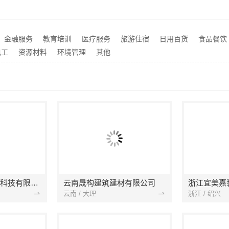
品质装饰家装服务报价佛山市雅居美家建筑装饰工程有限公司
无极糖果布丁这些东西有销
推荐
智慧定制抗菌板材，邯郸至臻全宅新材料有限公司
推荐
金融服务
教育培训
医疗服务
旅游住宿
日用百货
食品餐饮
同城快装（湖北）科技有限公司：快住快装靠谱吗？省心老房翻新工期保障
推荐
电工
资源材料
环境管理
其他
宁波雅美和居建材科技有限公司
云南晟构建筑建材有限公司
浙江宜美嘉
云南 / 大理
浙江 / 绍兴