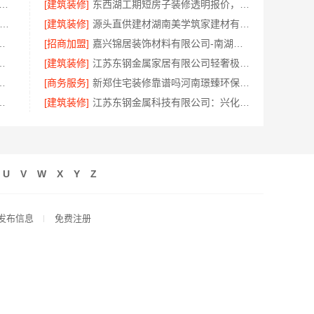
业室内装修怎么样|江西圣匠新型环保材料有限公司一站式整装
[建筑装修]
东西湖工期短房子装修透明报价，本地快装（湖北）科技有限公司合同明账
锈钢家具生产基地好不好-江苏东钢金属科技
[建筑装修]
源头直供建材湖南美学筑家建材有限公司商铺装修
有限公司：江岸快捷家装两房一厅
[招商加盟]
嘉兴锦居装饰材料有限公司-南湖区高端装饰怎么样
有限公司豪宅轻奢定制流程揭秘
[建筑装修]
江苏东钢金属家居有限公司轻奢极简踢脚线介绍
技有限公司新房家庭装修硬装施工
[商务服务]
新郑住宅装修靠谱吗河南璟臻环保建材有限公司口碑好
湖北百年米莱空间美学装饰材料有限公司专属定制
[建筑装修]
江苏东钢金属科技有限公司：兴化全屋不锈钢定制生产基地探访
U
V
W
X
Y
Z
发布信息
免费注册