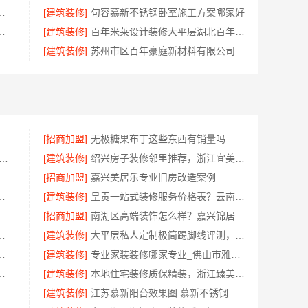
材料有限公司黄石专业空间设计一站式服务
[建筑装修]
句容慕新不锈钢卧室施工方案哪家好
价，云南晟构建筑建材有限公司
[建筑装修]
百年米莱设计装修大平层湖北百年米莱空间美学装饰材料有限公司
选邯郸至臻全宅新材料有限公司
[建筑装修]
苏州市区百年豪庭新材料有限公司装修价格一览
空间新材料科技有限公司实景案例
[招商加盟]
无极糖果布丁这些东西有销量吗
学mba培训机构 社科赛斯考研服务人才伴您成长
[建筑装修]
绍兴房子装修邻里推荐，浙江宜美嘉装饰工程有限公司口碑好
[招商加盟]
嘉兴美居乐专业旧房改造案例
售后无忧，湖南创益讯建筑
[建筑装修]
呈贡一站式装修服务价格表？云南至高新型建材有限公司透明定价
有限公司巴南定制化建房工期短
[招商加盟]
南湖区高端装饰怎么样？嘉兴锦居装饰材料有限公司
施工，广东鼎饰空间装饰工程有限公司
[建筑装修]
大平层私人定制极简踢脚线评测，江苏东钢金属家居有限公司
限公司靠谱二手房翻新一站式急装
[建筑装修]
专业家装装修哪家专业_佛山市雅居美家建筑装饰工程有限公司
公司长沙装饰多少钱一平工期保障
[建筑装修]
本地住宅装修质保精装，浙江臻美新型建材有限公司守护您的家
限公司上虞区精细化全包质量放心
[建筑装修]
江苏慕新阳台效果图 慕新不锈钢全案服务