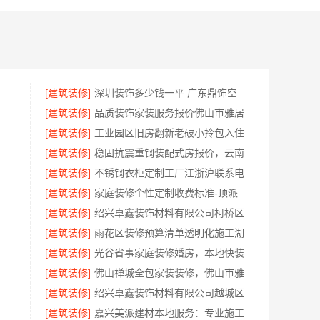
报价，嘉兴美派建材科技有限公司闭口合同
[建筑装修]
深圳装饰多少钱一平 广东鼎饰空间装饰工程
苏州百年豪庭新材料有限公司新房装修
[建筑装修]
品质装饰家装服务报价佛山市雅居美家建筑装饰工程有限公司
司：快住快装靠谱吗？省心老房翻新工期保障
[建筑装修]
工业园区旧房翻新老破小拎包入住苏州兔哥哥智装新材料有限公司
内轮胎批发公司流程-湖北省腾冠畅实业贸易有限公司
[建筑装修]
稳固抗震重钢装配式房报价，云南晟构建筑建材有限公司公开透明
毛坯家装电话 南通宏域全宅装饰建材有限公司
[建筑装修]
不锈钢衣柜定制工厂江浙沪联系电话，江苏东钢金属科技有限公司专业答疑
任公司深耕西安高新区专业家装设计刚需房售后完善
[建筑装修]
家庭装修个性定制收费标准-顶派全铝高端定制，透明报价无增项
美学筑家老房翻新，0增项闭口合同
[建筑装修]
绍兴卓鑫装饰材料有限公司柯桥区专业靠谱自有施工队
有限公司本地别墅建造优惠活动
[建筑装修]
雨花区装修预算清单透明化施工湖南创益讯建筑有限公司
居新中式艺术匠心制作费用
[建筑装修]
光谷省事家庭装修婚房，本地快装（湖北）科技有限公司环保用材放心住
[建筑装修]
佛山禅城全包家装装修，佛山市雅居美家建筑装饰工程有限公司
公司，盘龙重钢装配式别墅保温隔热
[建筑装修]
绍兴卓鑫装饰材料有限公司越城区高性价比环保家装
装修，施工工艺规范透明
[建筑装修]
嘉兴美派建材本地服务：专业施工，靠谱家装全包装