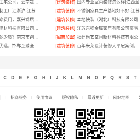
复式层构重钢住宅公司，云南晟构建筑建材有限公司
[建筑装修]
国内专
不锈钢衣柜定制工厂江浙沪-江苏东钢金属科技
[建筑装修]
不
桐乡毛坯房装修费用，嘉兴锦居装饰材料有限公司报价透明
[建筑装修]
本地快装（湖北）科技
嘉兴绿色之家建材科技有限公司本市口碑装修服务实惠
[建筑装修]
江苏东钢金属家居
优质空间定制多少钱？南京市创亿讯透明报价
[招商加盟]
福建尚艺空间新材料科
复兴智慧改造优选，邯郸至臻全宅新材料有限公司
[建筑装修]
百年米莱设计装修大平层案例，
C
D
E
F
G
H
I
J
K
L
M
N
O
P
Q
R
S
T
们
招商服务
使用协议
版权隐私
最近更新
网站地图