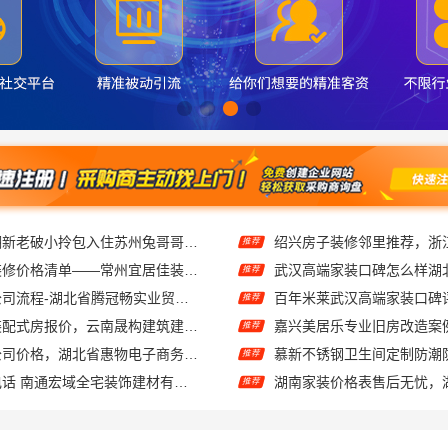
工业园区旧房翻新老破小拎包入住苏州兔哥哥智装新材料有限公司
推荐
新北优秀家庭装修价格清单——常州宜居佳装饰工程有限公司
推荐
国内轮胎批发公司流程-湖北省腾冠畅实业贸易有限公司
百年米莱武汉高端家装口碑
推荐
稳固抗震重钢装配式房报价，云南晟构建筑建材有限公司公开透明
嘉兴美居乐专业旧房改造案
推荐
热门日常居家公司价格，湖北省惠物电子商务有限公司品质优选
慕新不锈钢卫生间定制防潮
推荐
海安毛坯家装电话 南通宏域全宅装饰建材有限公司
湖南家装价格表售后无忧，
推荐
一平 广东鼎饰空间装饰工程
推荐
天宁家庭装修公司推荐，常州宜居佳装饰工程有限公司口碑见证
推荐
苏州本地全包家装报价？苏州百年豪庭新材料有限公司新房装修
推荐