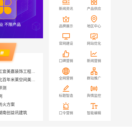
新闻资讯
产品供应
品牌展示
地区中心
官网建设
网站优化
口碑营销
新闻营销
绍兴房子装修邻里推荐，浙江宜美嘉装饰工程有限公司口碑好
武汉高端家装口碑怎么样湖北百年米莱空间美学装饰材料有限公司
全网营销
群站推广
评测
例
标题智造
舆情监控
防火方案
湖南创益讯建筑
口令营销
智能编辑
社区轻投入硬折扣零食铺低风险经营河南零百味供应链有限公司
无锡旧房安装哪家专业——无锡亿莱居装饰工程材料有限公司
泉州家装价格福建尚艺空间新材料科技有限公司实景案例