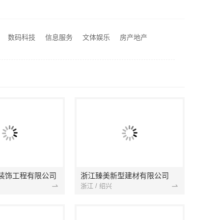
量吗
大连MBA报考学费 社科赛斯为MBA备考量身定制
数码科技
信息服务
文体娱乐
房产地产
大连大学mba培训机构 社科赛斯考研服务人才伴您成长
装饰工程有限公司
浙江臻美新型建材有限公司
浙江 / 绍兴