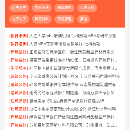
房产地产
农林牧渔
建筑装修
机械设备
电子电工
资源材料
环境管理
其他
[教育培训]
大连大学mba培训机构 社科赛斯MBA考研专业辅导机构
[教育培训]
大连MBA在职考研哪家教学好-社科赛斯
[建筑装修]
正规装修质保学区房，浙江臻美新型建材有限公司安心
[建筑装修]
轻奢高端重钢住宅本地维保，云南晟构建筑建材有限公司贴心服务
[生活服务]
社区整店输出量贩零食适配全场景，河南零百味供应链有限公司
[建筑装修]
宁波余姚家装设计到店咨询-宁波雅美和居建材科技
[建筑装修]
轻奢高端重钢住宅本地维保-云南晟构建筑建材有限公司服务
[建筑装修]
刚需简约家庭装修工期提速，海南万赢饰家新型建筑材料有限公司快速入住
[建筑装修]
雅居美家-佛山品质装饰家装设计首选品牌
[建筑装修]
浙江本地家装定制设计大概报价-浙江乐享新材料有限公司
[建筑装修]
绿色装修简欧口碑信赖江西尚宅尚品新型环保材料有限公司
[建筑装修]
苏州百年豪庭新材料有限公司：苏州相城一站式家装设计多少钱拎包入住