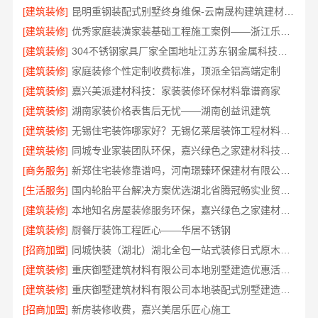
[建筑装修]
昆明重钢装配式别墅终身维保-云南晟构建筑建材有限公司
[建筑装修]
优秀家庭装潢家装基础工程施工案例——浙江乐享新材料
[建筑装修]
304不锈钢家具厂家全国地址江苏东钢金属科技有限公司
[建筑装修]
家庭装修个性定制收费标准，顶派全铝高端定制
[建筑装修]
嘉兴美派建材科技：家装装修环保材料靠谱商家
[建筑装修]
湖南家装价格表售后无忧——湖南创益讯建筑
[建筑装修]
无锡住宅装饰哪家好？无锡亿莱居装饰工程材料有限公司一站式全包服务
[建筑装修]
同城专业家装团队环保，嘉兴绿色之家建材科技健康居家
[商务服务]
新郑住宅装修靠谱吗，河南璟臻环保建材有限公司标准化施工
[生活服务]
国内轮胎平台解决方案优选湖北省腾冠畅实业贸易有限公司
[建筑装修]
本地知名房屋装修服务环保，嘉兴绿色之家建材科技绿色首选
[建筑装修]
厨餐厅装饰工程匠心——华居不锈钢
[招商加盟]
同城快装（湖北）湖北全包一站式装修日式原木风快速
[建筑装修]
重庆御墅建筑材料有限公司本地别墅建造优惠活动抗震防风
[建筑装修]
重庆御墅建筑材料有限公司本地装配式别墅建造零增项
[招商加盟]
新房装修收费，嘉兴美居乐匠心施工