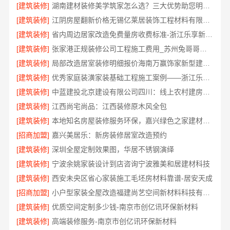
[建筑装修]
湖南建材装修美学筑家怎么选？三大优势助您明智决策
[建筑装修]
江阴房屋翻新价格无锡亿莱居装饰工程材料有限公司
[建筑装修]
省内周边居家改造免费量房收费标准-浙江乐享新材料有限公司
[建筑装修]
张家港正规装修公司工程施工费用_苏州兔哥哥智装新材料
[建筑装修]
局部改造居室装修明细报价海南万赢饰家新型建筑材料有限公
[建筑装修]
优秀家庭装潢家装基础工程施工案例——浙江乐享新材料有限公司
[建筑装修]
中蓝建投北京建设有限公司四川：线上农村建房功能体验
[建筑装修]
江西尚宅尚品：江西装修原木风全包
[建筑装修]
本地知名房屋装修服务环保，嘉兴绿色之家建材科技有限公司
[招商加盟]
嘉兴美居乐：新房装修居室改造预约
[建筑装修]
深圳全屋定制效果图，华居不锈钢演绎
[建筑装修]
宁波余姚家装设计到店咨询宁波雅美和居建材科技
[建筑装修]
西安未央区省心家装施工毛坯房材料靠谱-居安天成
[招商加盟]
小户型家装全屋改造福建尚艺空间新材料科技有限公司口碑优选
[建筑装修]
优质空间定制多少钱-南京市创亿讯环保新材料
[建筑装修]
高端装修服务-南京市创亿讯环保新材料