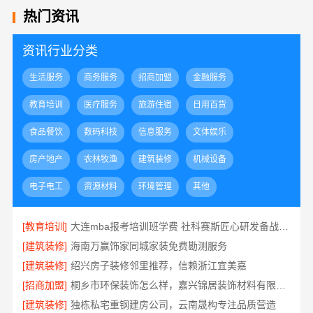
热门资讯
资讯行业分类
生活服务
商务服务
招商加盟
金融服务
教育培训
医疗服务
旅游住宿
日用百货
食品餐饮
数码科技
信息服务
文体娱乐
房产地产
农林牧渔
建筑装修
机械设备
电子电工
资源材料
环境管理
其他
[教育培训]
大连mba报考培训班学费 社科赛斯匠心研发备战MBA考研
[建筑装修]
海南万赢饰家同城家装免费勘测服务
[建筑装修]
绍兴房子装修邻里推荐，信赖浙江宜美嘉
[招商加盟]
桐乡市环保装饰怎么样，嘉兴锦居装饰材料有限公司
[建筑装修]
独栋私宅重钢建房公司，云南晟构专注品质营造