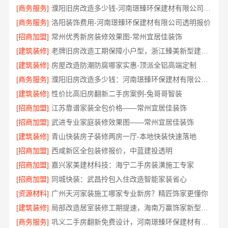
[商务服务]
濮阳旧房改造多少钱-河南璟臻环保建材有限公司透明预算
[商务服务]
洛阳装饰费用-河南璟臻环保建材有限公司透明报价
[招商加盟]
常州优秀新房装修效果图-常州宜居佳装饰
[建筑装修]
老牌旧房改造工期保障小户型，浙江臻美新型建材有限公司高效完成
[建筑装修]
房屋改造防潮防腐哪家实惠-顶派全铝高端定制
[商务服务]
濮阳旧房改造多少钱：河南璟臻环保建材有限公司高性价比
[建筑装修]
性价比高旧房翻新二手房案例-兔哥哥智装
[招商加盟]
江苏靠谱家装全包价格——常州宜居佳装饰
[招商加盟]
武进专业家庭装修效果图——常州宜居佳装饰
[建筑装修]
青山快装房子装修两房一厅-本地快装快速落地
[招商加盟]
西咸新区全包装修报价，中蓝建投透明
[招商加盟]
嘉兴家美建材科技：海宁二手房装潢施工专家
[招商加盟]
同城快装：武昌拎包入住改造智能家装省心
[资源材料]
广州天河家装施工哪家专业新房？精匠饰家更懂你
[建筑装修]
局部改造居室装修工期提速，海南万赢饰家新型建筑材料有限公高效交付
[商务服务]
巩义二手房翻新免费设计，河南璟臻环保建材有限公司