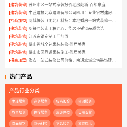
[建筑装修]
苏州市区一站式家装报价老房翻新-百年豪庭
[建筑装修]
中蓝建投北京建设有限公司四川：专业农村建房婚房布置
[招商加盟]
同城快装（湖北）科技：本地婚房一站式装修一口价工期保障
[建筑装修]
厨餐厅装饰工程匠心，华居不锈钢品质优选
[建筑装修]
江苏东钢定制工厂加盟
[建筑装修]
佛山禅城全包家装装修-雅居美家
[建筑装修]
佛山市区靠谱家装施工-雅居美家
[招商加盟]
海安一站式装修公司价格，南通宏域全宅装饰建材有限公司报价透明
热门产品
产品行业分类
生活服务
商务服务
招商加盟
金融服务
教育培训
医疗服务
旅游住宿
日用百货
食品餐饮
数码科技
信息服务
文体娱乐