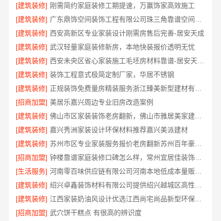
[建筑装修]
刚需简约家庭装修工期提速，万赢饰家高效施工
[建筑装修]
广东鼎饰空间装饰工程有限公司珠三角靠谱空间设计优惠活动
[建筑装修]
西安高新区专业家装设计刚需房售后完善-居安天成
[建筑装修]
武汉轻量家庭装修新房，本地快装报价透明无忧
[建筑装修]
西安未央区省心家装施工毛坯房材料靠谱-居安天成（西安）建筑工程有限责任公司
[建筑装修]
装饰工程意式极简定制厂家，华居不锈钢
[建筑装修]
正规装饰免费量房精装服务浙江臻美新型建材有限公司
[招商加盟]
美居乐嘉兴周边专业旧房改造案例
[建筑装修]
佛山市区家装装饰老房翻新，佛山市雅居美家建筑装饰工程有限公司焕新居
[建筑装修]
嘉兴秀洲家装设计环保材料推荐嘉兴美派建材
[建筑装修]
苏州市区专业家装服务报价老房翻新苏州百年豪庭新材料有限公司
[招商加盟]
钟楼靠谱家庭装修口碑怎么样，常州宜居佳装饰好评案例
[生活服务]
河南零百味供应链有限公司河南本地低成本量贩零食全域盈利
[建筑装修]
绍兴卓鑫装饰材料有限公司提供绍兴越城区高性价比环保家装
[建筑装修]
江西家装奶油风设计优选江西尚宅尚品新型环保材料有限公司
[招商加盟]
武穴饼干糕点 有很高的辨识度