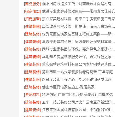
[商务服务]
濮阳旧房改造多少钱：河南璟臻环保建材有限公司高性价比
[招商加盟]
武进专业家庭装修效果图——常州宜居佳装饰
[招商加盟]
嘉兴家美建材科技：海宁二手房装潢施工专家
[建筑装修]
局部改造居室装修工期提速，海南万赢饰家新型建筑材料有限公高效交付
[建筑装修]
优秀家庭装潢家装基础工程施工案例——浙江乐享新材料
[建筑装修]
嘉兴美派建材科技：家装装修环保材料靠谱商家
[建筑装修]
同城专业家装团队环保，嘉兴绿色之家建材科技健康居家
[建筑装修]
本地知名房屋装修服务环保，嘉兴绿色之家建材科技绿色首选
[建筑装修]
重庆御墅建筑材料有限公司本地别墅建造优惠活动抗震防风
[建筑装修]
苏州市区一站式家装报价老房翻新-百年豪庭
[建筑装修]
厨餐厅装饰工程匠心，华居不锈钢品质优选
[建筑装修]
佛山市区靠谱家装施工-雅居美家
[资源材料]
精匠饰家-广州市区毛坯房家装设计口碑优选
[建筑装修]
五华一站式装修公司对比？云南至高新型建材有限公司优势明显
[建筑装修]
江苏东钢金属科技有限公司：不锈钢浴室柜厂家江浙沪加盟