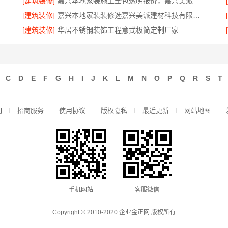
[建筑装修]
嘉兴本地家装施工全包透明报价，嘉兴美派建材科技闭口合同
[建筑装修]
嘉兴本地家装装修选嘉兴美派建材科技有限公司，性价比高
[建筑装修]
华居不锈钢装饰工程意式极简定制厂家
C
D
E
F
G
H
I
J
K
L
M
N
O
P
Q
R
S
T
们
招商服务
使用协议
版权隐私
最近更新
网站地图
手机网站
客服微信
Copyright © 2010-2020 企业金正网 版权所有