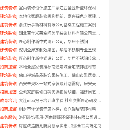
[建筑装修]
室内装修设计施工厂家江西圣匠新型环保材料有限公司
[建筑装修]
本地化家庭装修机构翻新，嘉兴绿色之家建材科技有限公司
[建筑装修]
浙江乐享新材料有限公司基础工程施工案例
[建筑装修]
湖北百年米莱空间美学装饰材料有限公司宜昌专业装修公司口碑
[建筑装修]
匠心制作新中式设计公司，华居不锈钢
[建筑装修]
深圳全屋定制效果图，华居不锈钢专业呈现
[建筑装修]
匠心制作新中式设计公司，华居不锈钢传承东方韵味
[招商加盟]
本地全屋家装推荐南通宏域全宅装饰建材有限公司
[建筑装修]
佛山禅城品质装饰家装施工，佛山市雅居美家建筑装饰工程有限公司
[建筑装修]
西安未央区一站式家装设计刚需房，居安天成售后完善
[招商加盟]
全包家庭装修口碑优选报价明细，福建尚艺空间新材料科技报价透明
[教育培训]
大连mba报考培训班学费 社科赛斯匠心研发备战MBA考研
[招商加盟]
桐乡市环保装饰怎么样，嘉兴锦居装饰材料有限公司
[商务服务]
洛阳装饰费用-河南璟臻环保建材有限公司透明报价
[建筑装修]
房屋改造防潮防腐哪家实惠-顶派全铝高端定制