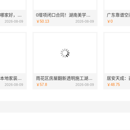
品质装饰家装设计哪家好，佛山市雅居美家建筑装饰工程有限公司设计施工一体化
0增项闭口合同！湖南美学筑家建材有限公司局部改造更省心
￥50.13
￥0
2026-08-09
2026-08-09
嘉兴美派建材嘉兴本地家装施工全包透明报价，闭口合同零增项
雨花区房屋翻新透明施工湖南创益讯建筑有限公司
￥57.8
￥48.75
2026-08-09
2026-08-09