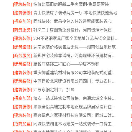
[建筑装修]
性价比高旧房翻新二手房案例-兔哥哥智装
[建筑装修]
青山快装房子装修两房一厅-本地快装快速落地
[招商加盟]
同城快装：武昌拎包入住改造智能家装省心
[商务服务]
巩义二手房翻新免费设计，河南璟臻环保建材有限公司
[建筑装修]
304不锈钢家具厂家全国地址江苏东钢金属科技有限公司
[建筑装修]
湖南家装价格表售后无忧——湖南创益讯建筑
[商务服务]
新郑住宅装修靠谱吗，河南璟臻环保建材有限公司标准化施工
[建筑装修]
厨餐厅装饰工程匠心——华居不锈钢
[建筑装修]
重庆御墅建筑材料有限公司本地装配式别墅建造零增项
[建筑装修]
中蓝建投北京建设有限公司四川：专业农村建房婚房布置
[建筑装修]
江苏东钢定制工厂加盟
[招商加盟]
海安一站式装修公司价格，南通宏域全宅装饰建材有限公司报价透明
[建筑装修]
顶派全铝高端定制本地正规品牌居家设计在线咨询
[建筑装修]
嘉兴绿色之家建材科技有限公司：同城口碑家装机构实惠
[招商加盟]
同城快装湖北本地婚房一站式装修一口价工期保障