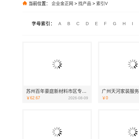
当前位置：
企业金正网
>
找产品
>
索引V
推荐
推荐
字母索引：
A
B
C
D
E
F
G
H
I
中山欣果铺子 
推荐
苏州百年豪庭新材料市区专业家装服务，老房翻新拎包入住
￥62.67
￥0
2026-08-09