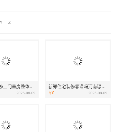
新郑住宅装修靠谱吗河南璟臻环保建材有限公司标准化施工
匠心施工家装对接渠道，宁波雅美和居建材科技质量保障
Y
Z
现代简约家庭装修免费设计整体落地-福建尚艺空间新材料科技有限公司
新房家庭装修上门量房整体落地，福建尚艺空间新材料科技有限公司
新郑住宅装修靠谱吗河南璟臻环保建材有限公司标准化施工
￥0
2026-08-09
2026-08-09