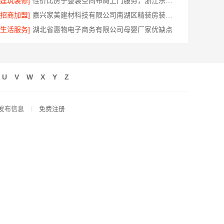
[建筑装修]
性价比房子整装空间布局上门服务，浙江乐享新材料有限公司品质之选
[招商加盟]
嘉兴家美建材科技有限公司南湖区精装房装修怎么样
[生活服务]
湖北省惠物电子商务有限公司母婴厂家优缺点
U
V
W
X
Y
Z
发布信息
免费注册