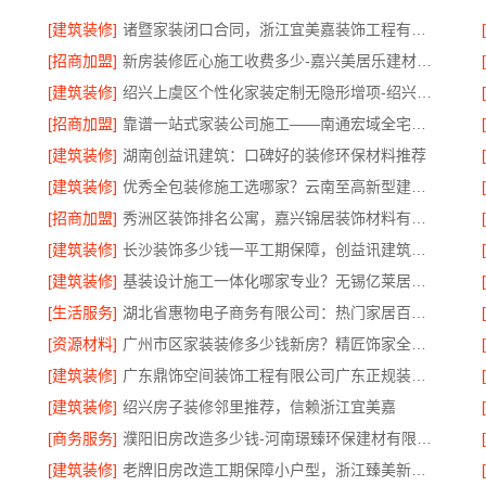
[建筑装修]
诸暨家装闭口合同，浙江宜美嘉装饰工程有限公司让装修更省心
[招商加盟]
新房装修匠心施工收费多少-嘉兴美居乐建材科技有限公司
[建筑装修]
绍兴上虞区个性化家装定制无隐形增项-绍兴卓鑫装饰材料有限公司
[招商加盟]
靠谱一站式家装公司施工——南通宏域全宅装饰建材有限公司
[建筑装修]
湖南创益讯建筑：口碑好的装修环保材料推荐
[建筑装修]
优秀全包装修施工选哪家？云南至高新型建材工艺好
[招商加盟]
秀洲区装饰排名公寓，嘉兴锦居装饰材料有限公司
[建筑装修]
长沙装饰多少钱一平工期保障，创益讯建筑高效施工
[建筑装修]
基装设计施工一体化哪家专业？无锡亿莱居装饰工程材料有限公司专业可靠
[生活服务]
湖北省惠物电子商务有限公司：热门家居百货平台优势
[资源材料]
广州市区家装装修多少钱新房？精匠饰家全屋整装价格明
[建筑装修]
广东鼎饰空间装饰工程有限公司广东正规装饰工期保障服务
[建筑装修]
绍兴房子装修邻里推荐，信赖浙江宜美嘉
[商务服务]
濮阳旧房改造多少钱-河南璟臻环保建材有限公司透明预算
[建筑装修]
老牌旧房改造工期保障小户型，浙江臻美新型建材有限公司高效完成