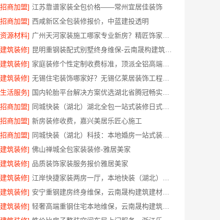
[招商加盟]
江苏靠谱家装全包价格——常州宜居佳装饰
[招商加盟]
西咸新区全包装修报价，中蓝建投透明
[资源材料]
广州天河家装施工哪家专业新房？精匠饰家更懂你
[建筑装修]
昆明重钢装配式别墅终身维保-云南晟构建筑建材有限公司
[建筑装修]
家庭装修个性定制收费标准，顶派全铝高端定制
[建筑装修]
无锡住宅装饰哪家好？无锡亿莱居装饰工程材料有限公司一站式全包服务
[生活服务]
国内轮胎平台解决方案优选湖北省腾冠畅实业贸易有限公司
[招商加盟]
同城快装（湖北）湖北全包一站式装修日式原木风快速
[招商加盟]
新房装修收费，嘉兴美居乐匠心施工
[招商加盟]
同城快装（湖北）科技：本地婚房一站式装修一口价工期保障
[建筑装修]
佛山禅城全包家装装修-雅居美家
[建筑装修]
品质装饰家装服务报价雅居美家
[建筑装修]
江岸快捷家装两房一厅，本地快装（湖北）科技有限公司快速落地
[建筑装修]
安宁重钢建房终身维保，云南晟构建筑建材有限公司
[建筑装修]
轻奢高端重钢住宅本地维保，云南晟构建筑建材有限公司售后