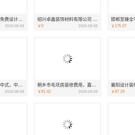
现代简约家庭装修免费设计整体落地-福建尚艺空间新材料科技有限公司
绍兴卓鑫装饰材料有限公司 上虞区精细化全包质量有保障
￥0
￥175.07
2026-08-09
2026-08-09
自建房全包装修新中式，中蓝建投（北京）建设有限公司武功分公司精工打造
桐乡市毛坯房装修费用，嘉兴锦居装饰材料有限公司透明报价
￥81.42
￥87.29
2026-08-09
2026-08-09