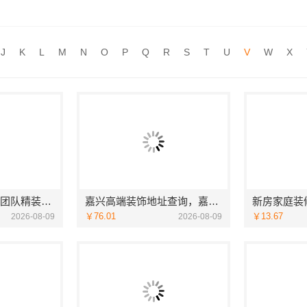
新房装修匠心施工收费多少-嘉兴美居乐建材科技有限公司
推荐
本地化家庭装修机构翻新，嘉兴绿色之家建材科技有限公司
推荐
J
K
L
M
N
O
P
Q
R
S
T
U
V
W
X
为生活微百货盈利做加法
推荐
广州天河家装服务团队精装房改造，精匠饰家专业施工
嘉兴高端装饰地址查询，嘉兴锦居装饰材料有限公司本地直营
￥76.01
￥13.67
2026-08-09
2026-08-09