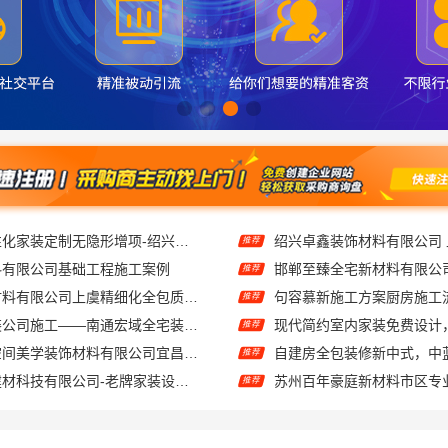
绍兴上虞区个性化家装定制无隐形增项-绍兴卓鑫装饰材料有限公司
推荐
料有限公司基础工程施工案例
推荐
绍兴卓鑫装饰材料有限公司上虞精细化全包质量有保障
句容慕新施工方案厨房施工
推荐
靠谱一站式家装公司施工——南通宏域全宅装饰建材有限公司
推荐
湖北百年米莱空间美学装饰材料有限公司宜昌专业装修公司口碑
推荐
宁波雅美和居建材科技有限公司-老牌家装设计施工对接
推荐
诸暨家装闭口合同，浙江宜美嘉装饰工程有限公司让装修更省心
推荐
室内装修设计施工厂家江西圣匠新型环保材料有限公司
推荐
大连MPAcc专业辅导班-社科赛斯会计专硕考研助你考研成功
推荐