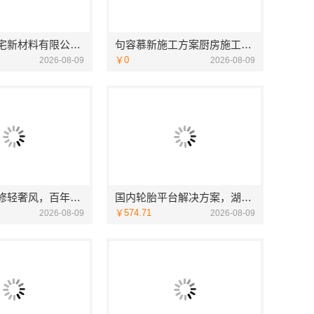
邯郸至臻全宅新材料有限公司，复兴智慧改造专家
句容慕新施工方案厨房施工流程-慕新不锈钢
￥0
2026-08-09
2026-08-09
襄阳设计装修轻奢风，百年米莱空间美学装饰材料有限公司精致之选
国内轮胎平台解决方案，湖北省腾冠畅实业贸易有限公司正品直供
￥574.71
2026-08-09
2026-08-09