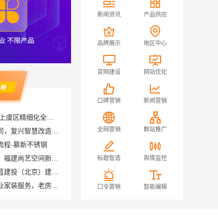
新闻资讯
产品供应
品牌展示
地区中心
官网建设
网站优化
口碑营销
新闻营销
绍兴卓鑫装饰材料有限公司 上虞区精细化全包质量有保障
邯郸至臻全宅新材料有限公司，复兴智慧改造专家
全网营销
群站推广
流程-慕新不锈钢
现代简约室内家装免费设计，福建尚艺空间新材料科技价格参考
标题智造
舆情监控
自建房全包装修新中式，中蓝建投（北京）建设有限公司武功分公司精工打造
苏州百年豪庭新材料市区专业家装服务，老房翻新拎包入住
口令营销
智能编辑
广州天河家装服务团队精装房改造，精匠饰家专业施工
嘉兴高端装饰地址查询，嘉兴锦居装饰材料有限公司本地直营
新房家庭装修上门量房整体落地，福建尚艺空间新材料科技有限公司