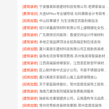
[建筑装修]
宁波雅美和居建材科技有限公司-老牌家装设计施工对接
[教育培训]
大连MPAcc专业辅导班-社科赛斯会计专硕考研助你考研成功
[招商加盟]
中山欣果铺子 为生活微百货盈利做加法
[建筑装修]
绍兴卓鑫装饰材料有限公司上虞精细化全包质量有保障
[建筑装修]
广东鼎饰空间装饰：靠谱空间设计环保材料
[建筑装修]
本地正规品牌顶派全铝高端定制在线咨询
[招商加盟]
嘉兴美居乐建材科技有限公司正规新房装修收费多少
[建筑装修]
装饰毛坯房零增项费用-苏州兔哥哥智装新材料有限公司
[建筑装修]
江西高端装修哪家好，江西圣匠新型环保材料有限公司
[建筑装修]
匠心制作新中式设计公司，华居不锈钢诠释东方韵味
[招商加盟]
嘉兴美居乐家装匠心施工品质保障放心
[招商加盟]
天宁家庭装修报价，常州宜居佳装饰工程有限公司透明无增项
[建筑装修]
海南万赢饰家同城家装免费勘测服务
[建筑装修]
独栋私宅重钢建房公司，云南晟构专注品质营造
[招商加盟]
常州优秀新房装修效果图-常州宜居佳装饰