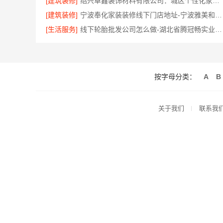
[建筑装修]
绍兴卓鑫装饰材料有限公司：城区个性化家装免费上门量房
[建筑装修]
宁波奉化家装装修线下门店地址-宁波雅美和居建材科技有限公司
[生活服务]
线下轮胎批发公司怎么做-湖北省腾冠畅实业贸易有限公司
按字母分类：
A
B
关于我们
联系我