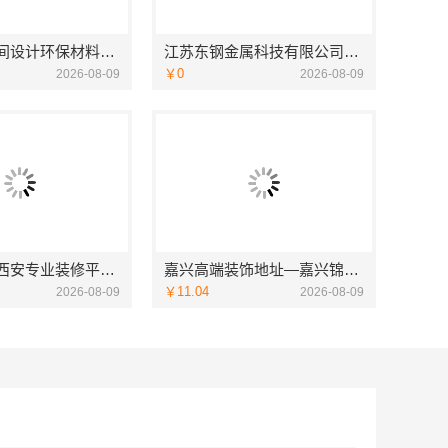
广东靠谱空间设计环保材料广东鼎饰空间装饰工程有限公司
江苏东钢金属科技有限公司全屋不锈钢定制生产基地兴化
￥0
2026-08-09
2026-08-09
居安天成：西安专业装修平层 免费量房出方案
嘉兴高端装饰地址—嘉兴锦居装饰材料有限公司
￥11.04
2026-08-09
2026-08-09