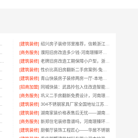
同城家装免费勘测服务
[建筑装修]
绍兴房子装修邻里推荐，信赖浙江宜美嘉
公司，云南晟构专注品质营造
[商务服务]
濮阳旧房改造多少钱-河南璟臻环保建材有限公司透明预算
常州优秀新房装修效果图-常州宜居佳装饰
[建筑装修]
老牌旧房改造工期保障小户型，浙江臻美新型建材有限公司高效完成
河南璟臻环保建材有限公司高性价比
[建筑装修]
性价比高旧房翻新二手房案例-兔哥哥智装
效果图——常州宜居佳装饰
[建筑装修]
青山快装房子装修两房一厅-本地快装快速落地
：海宁二手房装潢施工专家
[招商加盟]
同城快装：武昌拎包入住改造智能家装省心
海南万赢饰家新型建筑材料有限公高效交付
[商务服务]
巩义二手房翻新免费设计，河南璟臻环保建材有限公司
工程施工案例——浙江乐享新材料
[建筑装修]
304不锈钢家具厂家全国地址江苏东钢金属科技有限公司
：家装装修环保材料靠谱商家
[建筑装修]
湖南家装价格表售后无忧——湖南创益讯建筑
，嘉兴绿色之家建材科技健康居家
[商务服务]
新郑住宅装修靠谱吗，河南璟臻环保建材有限公司标准化施工
环保，嘉兴绿色之家建材科技绿色首选
[建筑装修]
厨餐厅装饰工程匠心——华居不锈钢