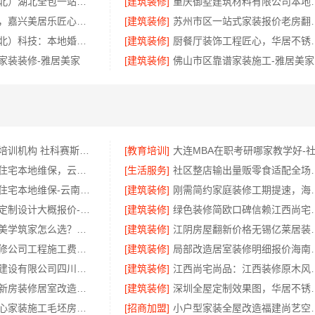
同城快装（湖北）湖北全包一站式装修日式原木风快速
[建筑装修]
重庆御墅建筑材料有限
新房装修收费，嘉兴美居乐匠心施工
[建筑装修]
苏州市区一站式家
同城快装（湖北）科技：本地婚房一站式装修一口价工期保障
[建筑装修]
厨餐厅装饰工程
家装装修-雅居美家
[建筑装修]
佛山市区靠谱家装施工-雅居美家
大连大学mba培训机构 社科赛斯MBA考研专业辅导机构
[教育培训]
轻奢高端重钢住宅本地维保，云南晟构建筑建材有限公司贴心服务
[生活服务]
社区整店输出量贩零食适
轻奢高端重钢住宅本地维保-云南晟构建筑建材有限公司服务
[建筑装修]
刚需简约家庭装修工期提速，
浙江本地家装定制设计大概报价-浙江乐享新材料有限公司
[建筑装修]
绿色装修简欧口碑信赖
湖南建材装修美学筑家怎么选？三大优势助您明智决策
[建筑装修]
江阴房屋翻新价格无
张家港正规装修公司工程施工费用_苏州兔哥哥智装新材料
[建筑装修]
局部改造居室装修明细
中蓝建投北京建设有限公司四川：线上农村建房功能体验
[建筑装修]
江西尚宅尚品
嘉兴美居乐：新房装修居室改造预约
[建筑装修]
深圳全屋定制
西安未央区省心家装施工毛坯房材料靠谱-居安天成
[招商加盟]
小户型家装全屋改造福建