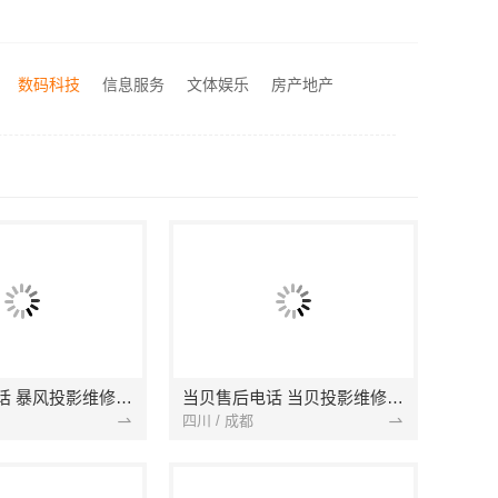
宁波余姚家装设计到店咨询-宁波雅美和居建材科技
轻奢高端重钢住宅本地维保-云南晟构建筑建材有限公司服务
数码科技
信息服务
文体娱乐
房产地产
刚需简约家庭装修工期提速，海南万赢饰家新型建筑材料有限公司快速入住
暴风售后电话 暴风投影维修网点 无法开机 不显示
当贝售后电话 当贝投影维修网点 F1 F3无法开机
四川 / 成都