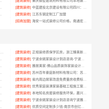
公司本地别墅建造优惠活动抗震防风
[建筑装修]
重庆御墅建筑材料有限公司本地装配式别墅建造零增项
装报价老房翻新-百年豪庭
[建筑装修]
中蓝建投北京建设有限公司四川：专业农村建房婚房布置
匠心，华居不锈钢品质优选
[建筑装修]
江苏东钢定制工厂加盟
[招商加盟]
海安一站式装修公司价格，南通宏域全宅装饰建材有限公司报价透明
大连MBA在职考研哪家教学好-社科赛斯
[建筑装修]
正规装修质保学区房，浙江臻美新型建材有限公司安心
配全场景，河南零百味供应链有限公司
[建筑装修]
宁波余姚家装设计到店咨询-宁波雅美和居建材科技
海南万赢饰家新型建筑材料有限公司快速入住
[建筑装修]
雅居美家-佛山品质装饰家装设计首选品牌
江西尚宅尚品新型环保材料有限公司
[建筑装修]
苏州百年豪庭新材料有限公司：苏州相城一站式家装设计多少钱拎包入住
锡亿莱居装饰工程材料有限公司
[建筑装修]
省内周边居家改造免费量房收费标准-浙江乐享新材料有限公司
报价海南万赢饰家新型建筑材料有限公
[建筑装修]
优秀家庭装潢家装基础工程施工案例——浙江乐享新材料有限公司
：江西装修原木风全包
[建筑装修]
本地知名房屋装修服务环保，嘉兴绿色之家建材科技有限公司
效果图，华居不锈钢演绎
[建筑装修]
宁波余姚家装设计到店咨询宁波雅美和居建材科技
尚艺空间新材料科技有限公司口碑优选
[建筑装修]
优质空间定制多少钱-南京市创亿讯环保新材料