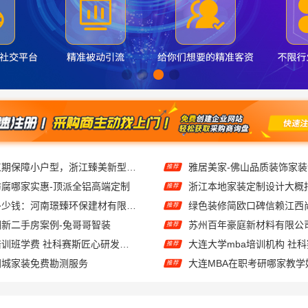
老牌旧房改造工期保障小户型，浙江臻美新型建材有限公司高效完成
雅居美家-佛山品质装饰家
推荐
腐哪家实惠-顶派全铝高端定制
推荐
濮阳旧房改造多少钱：河南璟臻环保建材有限公司高性价比
推荐
新二手房案例-兔哥哥智装
推荐
大连mba报考培训班学费 社科赛斯匠心研发备战MBA考研
推荐
同城家装免费勘测服务
大连MBA在职考研哪家教学
推荐
邻里推荐，信赖浙江宜美嘉
推荐
桐乡市环保装饰怎么样，嘉兴锦居装饰材料有限公司
推荐
建房公司，云南晟构专注品质营造
推荐