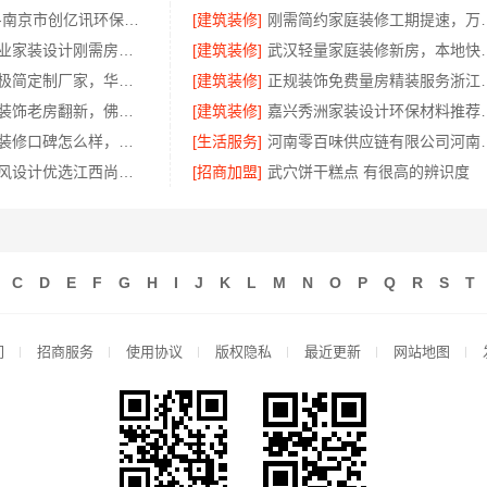
高端装修服务-南京市创亿讯环保新材料
[建筑装修]
刚需简约家庭装修
西安高新区专业家装设计刚需房售后完善-居安天成
[建筑装修]
武汉轻量家庭装修
装饰工程意式极简定制厂家，华居不锈钢
[建筑装修]
正规装饰免费量房精
佛山市区家装装饰老房翻新，佛山市雅居美家建筑装饰工程有限公司焕新居
[建筑装修]
嘉兴秀洲家装设计
钟楼靠谱家庭装修口碑怎么样，常州宜居佳装饰好评案例
[生活服务]
河南零百味供应链有限
江西家装奶油风设计优选江西尚宅尚品新型环保材料有限公司
[招商加盟]
武穴饼干糕点 有很高的辨识度
C
D
E
F
G
H
I
J
K
L
M
N
O
P
Q
R
S
T
们
招商服务
使用协议
版权隐私
最近更新
网站地图