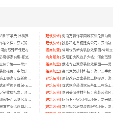
大连mba报考培训班学费 社科赛斯匠心研发备战MBA考研
[建筑装修]
海南万赢饰家
桐乡市环保装饰怎么样，嘉兴锦居装饰材料有限公司
[建筑装修]
独栋私宅重钢建房
洛阳装饰费用-河南璟臻环保建材有限公司透明报价
[招商加盟]
房屋改造防潮防腐哪家实惠-顶派全铝高端定制
[商务服务]
濮阳旧房改造多少钱：
江苏靠谱家装全包价格——常州宜居佳装饰
[招商加盟]
武进专业家庭装修
西咸新区全包装修报价，中蓝建投透明
[招商加盟]
嘉兴家美建材科技
广州天河家装施工哪家专业新房？精匠饰家更懂你
[建筑装修]
局部改造居室装修工期提速，
昆明重钢装配式别墅终身维保-云南晟构建筑建材有限公司
[建筑装修]
优秀家庭装潢家装基础
家庭装修个性定制收费标准，顶派全铝高端定制
[建筑装修]
嘉兴美派建材科技
无锡住宅装饰哪家好？无锡亿莱居装饰工程材料有限公司一站式全包服务
[建筑装修]
同城专业家装团队环保
国内轮胎平台解决方案优选湖北省腾冠畅实业贸易有限公司
[建筑装修]
本地知名房屋装修服务