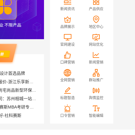
新闻资讯
产品供应
品牌展示
地区中心
官网建设
网站优化
口碑营销
新闻营销
装设计首选品牌
浙江本地家装定制设计大概报价-浙江乐享新材料有限公司
全网营销
群站推广
绿色装修简欧口碑信赖江西尚宅尚品新型环保材料有限公司
苏州百年豪庭新材料有限公司：苏州相城一站式家装设计多少钱拎包入住
标题智造
舆情监控
大连大学mba培训机构 社科赛斯MBA考研专业辅导机构
好-社科赛斯
口令营销
智能编辑
正规装修质保学区房，浙江臻美新型建材有限公司安心
轻奢高端重钢住宅本地维保，云南晟构建筑建材有限公司贴心服务
社区整店输出量贩零食适配全场景，河南零百味供应链有限公司