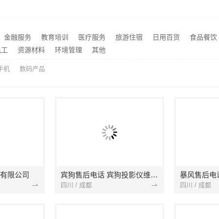
濮阳旧房改造多少钱-河南璟臻环保建材有限公司透明预算
推荐
洛阳装饰费用-河南璟臻环保建材有限公司透明报价
推荐
金融服务
教育培训
医疗服务
旅游住宿
日用百货
食品餐饮
修效果图-常州宜居佳装饰
推荐
电工
资源材料
环境管理
其他
手机
数码产品
有限公司
宾狗售后电话 宾狗投影仪维修网点 M6无法开机 暗屏
四川 / 成都
四川 / 成都