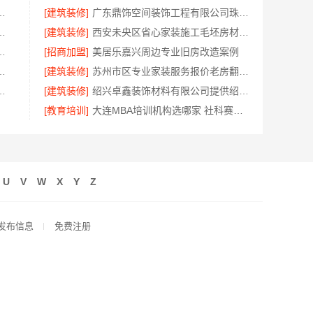
工期提速，万赢饰家高效施工
[建筑装修]
广东鼎饰空间装饰工程有限公司珠三角靠谱空间设计优惠活动
新房，本地快装报价透明无忧
[建筑装修]
西安未央区省心家装施工毛坯房材料靠谱-居安天成（西安）建筑工程有限责任公司
装服务浙江臻美新型建材有限公司
[招商加盟]
美居乐嘉兴周边专业旧房改造案例
环保材料推荐嘉兴美派建材
[建筑装修]
苏州市区专业家装服务报价老房翻新苏州百年豪庭新材料有限公司
公司河南本地低成本量贩零食全域盈利
[建筑装修]
绍兴卓鑫装饰材料有限公司提供绍兴越城区高性价比环保家装
[教育培训]
大连MBA培训机构选哪家 社科赛斯MBA考研定制专属学生方案
U
V
W
X
Y
Z
发布信息
免费注册