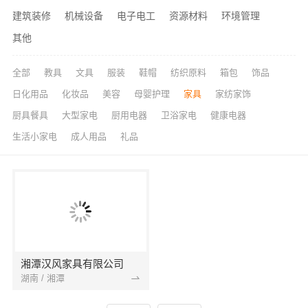
建筑装修
机械设备
电子电工
资源材料
环境管理
其他
全部
教具
文具
服装
鞋帽
纺织原料
箱包
饰品
日化用品
化妆品
美容
母婴护理
家具
家纺家饰
厨具餐具
大型家电
厨用电器
卫浴家电
健康电器
生活小家电
成人用品
礼品
湘潭汉风家具有限公司
湖南 / 湘潭