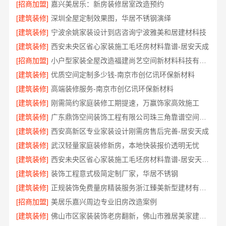
[招商加盟]
嘉兴美居乐：新房装修居室改造预约
[建筑装修]
深圳全屋定制效果图，华居不锈钢演绎
[建筑装修]
宁波余姚家装设计到店咨询宁波雅美和居建材科技
[建筑装修]
西安未央区省心家装施工毛坯房材料靠谱-居安天成
[招商加盟]
小户型家装全屋改造福建尚艺空间新材料科技有限公司口碑优选
[建筑装修]
优质空间定制多少钱-南京市创亿讯环保新材料
[建筑装修]
高端装修服务-南京市创亿讯环保新材料
[建筑装修]
刚需简约家庭装修工期提速，万赢饰家高效施工
[建筑装修]
广东鼎饰空间装饰工程有限公司珠三角靠谱空间设计优惠活动
[建筑装修]
西安高新区专业家装设计刚需房售后完善-居安天成
[建筑装修]
武汉轻量家庭装修新房，本地快装报价透明无忧
[建筑装修]
西安未央区省心家装施工毛坯房材料靠谱-居安天成（西安）建筑工程有限责任公司
[建筑装修]
装饰工程意式极简定制厂家，华居不锈钢
[建筑装修]
正规装饰免费量房精装服务浙江臻美新型建材有限公司
[招商加盟]
美居乐嘉兴周边专业旧房改造案例
[建筑装修]
佛山市区家装装饰老房翻新，佛山市雅居美家建筑装饰工程有限公司焕新居