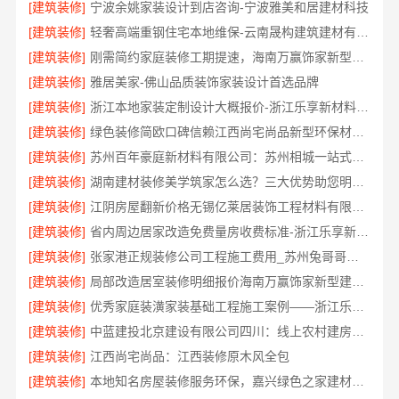
[建筑装修]
宁波余姚家装设计到店咨询-宁波雅美和居建材科技
[建筑装修]
轻奢高端重钢住宅本地维保-云南晟构建筑建材有限公司服务
[建筑装修]
刚需简约家庭装修工期提速，海南万赢饰家新型建筑材料有限公司快速入住
[建筑装修]
雅居美家-佛山品质装饰家装设计首选品牌
[建筑装修]
浙江本地家装定制设计大概报价-浙江乐享新材料有限公司
[建筑装修]
绿色装修简欧口碑信赖江西尚宅尚品新型环保材料有限公司
[建筑装修]
苏州百年豪庭新材料有限公司：苏州相城一站式家装设计多少钱拎包入住
[建筑装修]
湖南建材装修美学筑家怎么选？三大优势助您明智决策
[建筑装修]
江阴房屋翻新价格无锡亿莱居装饰工程材料有限公司
[建筑装修]
省内周边居家改造免费量房收费标准-浙江乐享新材料有限公司
[建筑装修]
张家港正规装修公司工程施工费用_苏州兔哥哥智装新材料
[建筑装修]
局部改造居室装修明细报价海南万赢饰家新型建筑材料有限公
[建筑装修]
优秀家庭装潢家装基础工程施工案例——浙江乐享新材料有限公司
[建筑装修]
中蓝建投北京建设有限公司四川：线上农村建房功能体验
[建筑装修]
江西尚宅尚品：江西装修原木风全包
[建筑装修]
本地知名房屋装修服务环保，嘉兴绿色之家建材科技有限公司