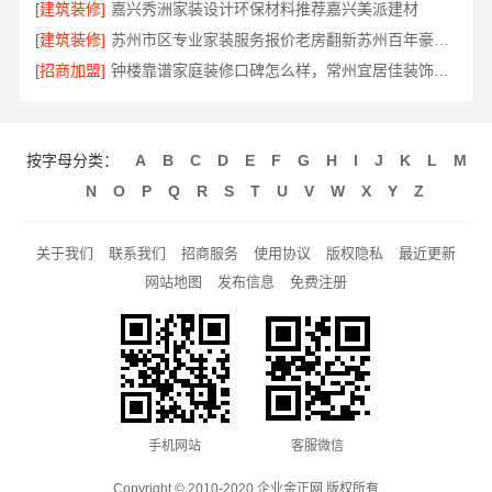
[建筑装修]
嘉兴秀洲家装设计环保材料推荐嘉兴美派建材
[建筑装修]
苏州市区专业家装服务报价老房翻新苏州百年豪庭新材料有限公司
[招商加盟]
钟楼靠谱家庭装修口碑怎么样，常州宜居佳装饰好评案例
按字母分类：
A
B
C
D
E
F
G
H
I
J
K
L
M
N
O
P
Q
R
S
T
U
V
W
X
Y
Z
关于我们
联系我们
招商服务
使用协议
版权隐私
最近更新
网站地图
发布信息
免费注册
手机网站
客服微信
Copyright © 2010-2020 企业金正网 版权所有