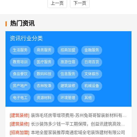
上一页
下一页
热门资讯
资讯行业分类
生活服务
商务服务
招商加盟
金融服务
教育培训
医疗服务
旅游住宿
日用百货
食品餐饮
数码科技
信息服务
文体娱乐
房产地产
农林牧渔
建筑装修
机械设备
电子电工
资源材料
环境管理
其他
[建筑装修]
装饰毛坯房零增项费用-苏州兔哥哥智装新材料有限公司
[建筑装修]
长沙装饰多少钱一平工期保障，创益讯建筑高效施工
[招商加盟]
本地全屋家装推荐南通宏域全宅装饰建材有限公司