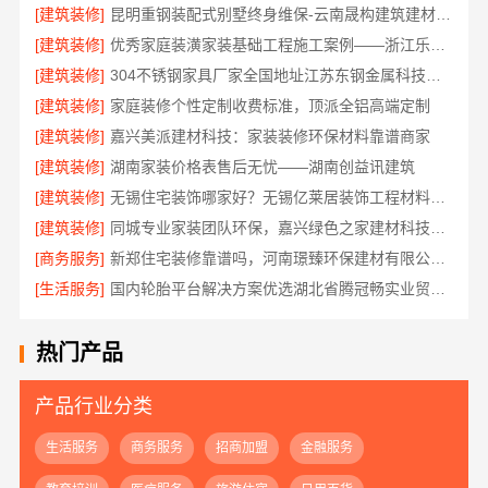
[建筑装修]
昆明重钢装配式别墅终身维保-云南晟构建筑建材有限公司
[建筑装修]
优秀家庭装潢家装基础工程施工案例——浙江乐享新材料
[建筑装修]
304不锈钢家具厂家全国地址江苏东钢金属科技有限公司
[建筑装修]
家庭装修个性定制收费标准，顶派全铝高端定制
[建筑装修]
嘉兴美派建材科技：家装装修环保材料靠谱商家
[建筑装修]
湖南家装价格表售后无忧——湖南创益讯建筑
[建筑装修]
无锡住宅装饰哪家好？无锡亿莱居装饰工程材料有限公司一站式全包服务
[建筑装修]
同城专业家装团队环保，嘉兴绿色之家建材科技健康居家
[商务服务]
新郑住宅装修靠谱吗，河南璟臻环保建材有限公司标准化施工
[生活服务]
国内轮胎平台解决方案优选湖北省腾冠畅实业贸易有限公司
热门产品
产品行业分类
生活服务
商务服务
招商加盟
金融服务