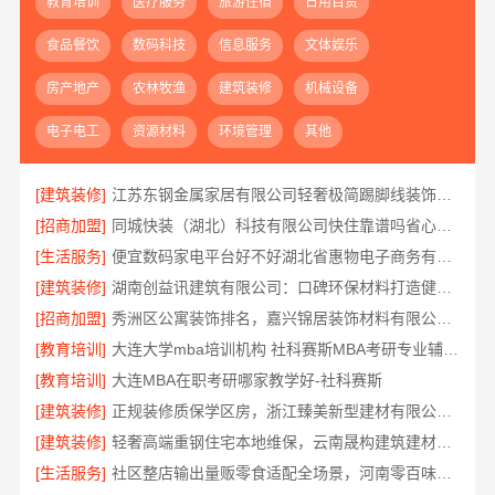
教育培训
医疗服务
旅游住宿
日用百货
食品餐饮
数码科技
信息服务
文体娱乐
房产地产
农林牧渔
建筑装修
机械设备
电子电工
资源材料
环境管理
其他
[建筑装修]
江苏东钢金属家居有限公司轻奢极简踢脚线装饰介绍
[招商加盟]
同城快装（湖北）科技有限公司快住靠谱吗省心，老房快装工期保障
[生活服务]
便宜数码家电平台好不好湖北省惠物电子商务有限公司
[建筑装修]
湖南创益讯建筑有限公司：口碑环保材料打造健康家装
[招商加盟]
秀洲区公寓装饰排名，嘉兴锦居装饰材料有限公司口碑如何
[教育培训]
大连大学mba培训机构 社科赛斯MBA考研专业辅导机构
[教育培训]
大连MBA在职考研哪家教学好-社科赛斯
[建筑装修]
正规装修质保学区房，浙江臻美新型建材有限公司安心
[建筑装修]
轻奢高端重钢住宅本地维保，云南晟构建筑建材有限公司贴心服务
[生活服务]
社区整店输出量贩零食适配全场景，河南零百味供应链有限公司