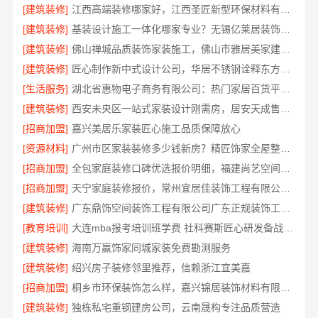
[建筑装修]
江西高端装修哪家好，江西圣匠新型环保材料有限公司
[建筑装修]
基装设计施工一体化哪家专业？无锡亿莱居装饰工程材料有限公司专业可靠
[建筑装修]
佛山禅城品质装饰家装施工，佛山市雅居美家建筑装饰工程有限公司
[建筑装修]
匠心制作新中式设计公司，华居不锈钢诠释东方韵味
[生活服务]
湖北省惠物电子商务有限公司：热门家居百货平台优势
[建筑装修]
西安未央区一站式家装设计刚需房，居安天成售后完善
[招商加盟]
嘉兴美居乐家装匠心施工品质保障放心
[资源材料]
广州市区家装装修多少钱新房？精匠饰家全屋整装价格明
[招商加盟]
全包家庭装修口碑优选报价明细，福建尚艺空间新材料科技报价透明
[招商加盟]
天宁家庭装修报价，常州宜居佳装饰工程有限公司透明无增项
[建筑装修]
广东鼎饰空间装饰工程有限公司广东正规装饰工期保障服务
[教育培训]
大连mba报考培训班学费 社科赛斯匠心研发备战MBA考研
[建筑装修]
海南万赢饰家同城家装免费勘测服务
[建筑装修]
绍兴房子装修邻里推荐，信赖浙江宜美嘉
[招商加盟]
桐乡市环保装饰怎么样，嘉兴锦居装饰材料有限公司
[建筑装修]
独栋私宅重钢建房公司，云南晟构专注品质营造