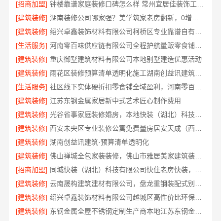
[招商加盟]
钟楼靠谱家庭装修口碑怎么样 常州宜居佳装饰工程有限公司
[建筑装修]
湖南装修公司哪家强？美学筑家老房翻新，0增项闭口合同
[建筑装修]
绍兴卓鑫装饰材料有限公司柯桥区专业靠谱自有施工队
[生活服务]
河南零百味供应链有限公司全程护航量贩零食铺无忧经营
[建筑装修]
重庆御墅建筑材料有限公司本地别墅建造优惠活动
[建筑装修]
雨花区装修预算清单透明化施工湖南创益讯建筑有限公司
[生活服务]
社区线下实体硬折扣零食铺全域盈利，河南零百味供应链有限公司
[建筑装修]
江苏东钢金属家居新中式艺术匠心制作费用
[建筑装修]
光谷省事家庭装修婚房，本地快装（湖北）科技有限公司环保用材放心住
[建筑装修]
西安未央区专业装修公寓免费量房居安天成（西安）建筑工程有限责任公司
[建筑装修]
湖南创益讯建筑·预算清单透明化
[建筑装修]
佛山禅城全包家装装修，佛山市雅居美家建筑装饰工程有限公司
[招商加盟]
同城快装（湖北）科技有限公司快住老房快装，工期有保障，省心装修更靠谱
[建筑装修]
云南晟构建筑建材有限公司，盘龙重钢装配式别墅保温隔热
[建筑装修]
绍兴卓鑫装饰材料有限公司越城区高性价比环保家装
[建筑装修]
东钢金属全屋不锈钢定制生产商本地江苏东钢金属科技有限公司