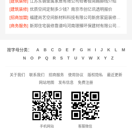
[建筑装修]
江苏东钢金属家居有限公司轻奢极简踢脚线介绍
[建筑装修]
优质空间定制多少钱？南京市创亿讯透明报价
[招商加盟]
福建尚艺空间新材料科技有限公司新房家庭装修硬装施工
[商务服务]
新郑住宅装修靠谱吗河南璟臻环保建材有限公司口碑好
按字母分类：
A
B
C
D
E
F
G
H
I
J
K
L
M
N
O
P
Q
R
S
T
U
V
W
X
Y
Z
关于我们
联系我们
招商服务
使用协议
版权隐私
最近更新
网站地图
发布信息
免费注册
手机网站
客服微信