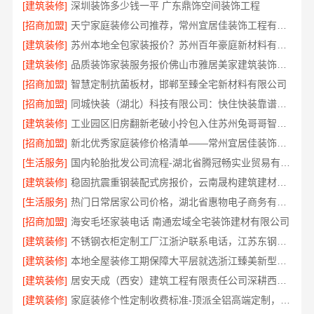
[建筑装修]
深圳装饰多少钱一平 广东鼎饰空间装饰工程
[招商加盟]
天宁家庭装修公司推荐，常州宜居佳装饰工程有限公司口碑见证
[建筑装修]
苏州本地全包家装报价？苏州百年豪庭新材料有限公司新房装修
[建筑装修]
品质装饰家装服务报价佛山市雅居美家建筑装饰工程有限公司
[招商加盟]
智慧定制抗菌板材，邯郸至臻全宅新材料有限公司
[招商加盟]
同城快装（湖北）科技有限公司：快住快装靠谱吗？省心老房翻新工期保障
[建筑装修]
工业园区旧房翻新老破小拎包入住苏州兔哥哥智装新材料有限公司
[招商加盟]
新北优秀家庭装修价格清单——常州宜居佳装饰工程有限公司
[生活服务]
国内轮胎批发公司流程-湖北省腾冠畅实业贸易有限公司
[建筑装修]
稳固抗震重钢装配式房报价，云南晟构建筑建材有限公司公开透明
[生活服务]
热门日常居家公司价格，湖北省惠物电子商务有限公司品质优选
[招商加盟]
海安毛坯家装电话 南通宏域全宅装饰建材有限公司
[建筑装修]
不锈钢衣柜定制工厂江浙沪联系电话，江苏东钢金属科技有限公司专业答疑
[建筑装修]
本地全屋装修工期保障大平层就选浙江臻美新型建材有限公司
[建筑装修]
居安天成（西安）建筑工程有限责任公司深耕西安高新区专业家装设计刚需房售后完善
[建筑装修]
家庭装修个性定制收费标准-顶派全铝高端定制，透明报价无增项