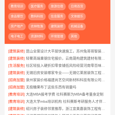
教育培训
医疗服务
旅游住宿
日用百货
食品餐饮
数码科技
信息服务
文体娱乐
房产地产
农林牧渔
建筑装修
机械设备
电子电工
资源材料
环境管理
其他
[建筑装修]
昆山全案设计大平层快速施工，苏州兔哥哥智装新材料有限公司
[建筑装修]
轻奢高端重钢住宅报价，云南晟构建筑建材有限公司定制品质居所
[生活服务]
社区轻投入硬折扣零食铺低风险经营河南零百味供应链有限公司
[建筑装修]
无锡旧房安装哪家专业——无锡亿莱居装饰工程材料有限公司
[招商加盟]
泉州家装价格福建尚艺空间新材料科技有限公司实景案例
[招商加盟]
无极糖果布丁这些东西有销量吗
[教育培训]
大连MBA报考学费 社科赛斯为MBA备考量身定制
[教育培训]
大连大学mba培训机构 社科赛斯考研服务人才伴您成长
[建筑装修]
绍兴房子装修邻里推荐，浙江宜美嘉装饰工程有限公司口碑好