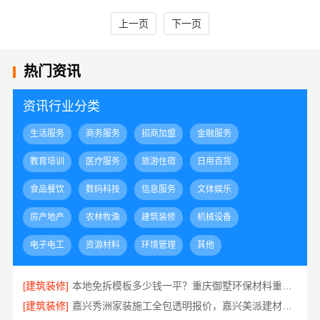
上一页
下一页
热门资讯
资讯行业分类
生活服务
商务服务
招商加盟
金融服务
教育培训
医疗服务
旅游住宿
日用百货
食品餐饮
数码科技
信息服务
文体娱乐
房产地产
农林牧渔
建筑装修
机械设备
电子电工
资源材料
环境管理
其他
[建筑装修]
本地免拆模板多少钱一平？重庆御墅环保材料重钢别墅
[建筑装修]
嘉兴秀洲家装施工全包透明报价，嘉兴美派建材科技有限公司闭口合同