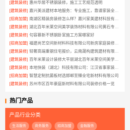
[建筑装修]
惠州华居不锈钢装修，施工工艺规范透明
[建筑装修]
嘉兴美派建材本地服务：专业施工，靠谱家装全包装
[招商加盟]
南湖区精装房装修怎么样？嘉兴家美建材科技有限公司详解
[建筑装修]
湖北百年米莱空间美学装饰材料有限公司黄石专业空间设计一站式服务
[建筑装修]
句容慕新不锈钢卧室施工方案哪家好
[招商加盟]
福建尚艺空间新材料科技有限公司新房家庭装修硬装施工
[建筑装修]
轻奢高端重钢住宅报价，云南晟构建筑建材有限公司
[建筑装修]
百年米莱设计装修大平层湖北百年米莱空间美学装饰材料有限公司
[建筑装修]
本地快装（湖北）科技有限公司：江汉省事家装，老房翻新快人一步
[招商加盟]
智慧定制抗菌板材选邯郸至臻全宅新材料有限公司
[建筑装修]
苏州市区百年豪庭新材料有限公司装修价格一览
热门产品
产品行业分类
生活服务
商务服务
招商加盟
金融服务