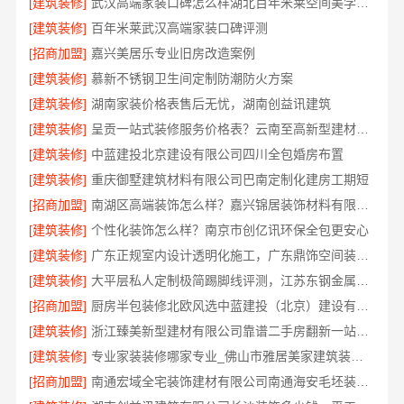
[建筑装修]
武汉高端家装口碑怎么样湖北百年米莱空间美学装饰材料有限公司
[建筑装修]
百年米莱武汉高端家装口碑评测
[招商加盟]
嘉兴美居乐专业旧房改造案例
[建筑装修]
慕新不锈钢卫生间定制防潮防火方案
[建筑装修]
湖南家装价格表售后无忧，湖南创益讯建筑
[建筑装修]
呈贡一站式装修服务价格表？云南至高新型建材有限公司透明定价
[建筑装修]
中蓝建投北京建设有限公司四川全包婚房布置
[建筑装修]
重庆御墅建筑材料有限公司巴南定制化建房工期短
[招商加盟]
南湖区高端装饰怎么样？嘉兴锦居装饰材料有限公司
[建筑装修]
个性化装饰怎么样？南京市创亿讯环保全包更安心
[建筑装修]
广东正规室内设计透明化施工，广东鼎饰空间装饰工程有限公司
[建筑装修]
大平层私人定制极简踢脚线评测，江苏东钢金属家居有限公司
[招商加盟]
厨房半包装修北欧风选中蓝建投（北京）建设有限公司武功分公司
[建筑装修]
浙江臻美新型建材有限公司靠谱二手房翻新一站式急装
[建筑装修]
专业家装装修哪家专业_佛山市雅居美家建筑装饰工程有限公司
[招商加盟]
南通宏域全宅装饰建材有限公司南通海安毛坯装饰公司设计