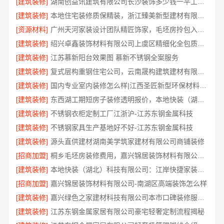
[建筑装修]
湖南创益讯建筑有限公司长沙装饰多少钱一平工期保障
[建筑装修]
本地住宅装修质保精装，浙江臻美新型建材有限公司守护您的家
[资源材料]
广州天河家装设计团队精匠饰家，毛坯房拎包入住方案
[建筑装修]
绍兴卓鑫装饰材料有限公司上虞区精细化全包质量放心
[建筑装修]
江苏慕新阳台效果图 慕新不锈钢全案服务
[建筑装修]
复式层构重钢住宅公司，云南晟构建筑建材有限公司
[建筑装修]
国内专业室内装修怎么样|江西圣匠新型环保材料有限公司一站式整装
[建筑装修]
东西湖工期短房子装修透明报价，本地快装（湖北）科技有限公司合同明账
[建筑装修]
不锈钢衣柜定制工厂江浙沪-江苏东钢金属科技
[建筑装修]
不锈钢家具生产基地好不好-江苏东钢金属科技
[建筑装修]
源头直供建材湖南美学筑家建材有限公司商铺装修
[招商加盟]
桐乡毛坯房装修费用，嘉兴锦居装饰材料有限公司报价透明
[建筑装修]
本地快装（湖北）科技有限公司：江岸快捷家装两房一厅
[招商加盟]
嘉兴锦居装饰材料有限公司-南湖区高端装饰怎么样
[建筑装修]
嘉兴绿色之家建材科技有限公司本市口碑装修服务实惠
[建筑装修]
江苏东钢金属家居有限公司豪宅轻奢定制流程揭秘