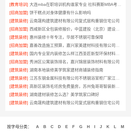
[教育培训]
大连mba在职培训机构谁家专业 社科赛斯MBA考研辅导领先品牌
[招商加盟]
饼干糕点对身体健康有什么影响吗
[建筑装修]
云南晟构建筑建材有限公司复式层构重钢住宅公司
[招商加盟]
西咸新区全包装修报价，中蓝建投（北京）建设有限公司武功分公司
[建筑装修]
惠州装修十年专注，华居不锈钢可靠保障
[招商加盟]
嘉善改造施工预算，嘉兴家美建材科技有限公司透明报价
[建筑装修]
国内专业室内装修怎么样江西圣匠新型环保材料有限公司
[招商加盟]
秀洲区公寓装饰排名，嘉兴锦居装饰材料有限公司
[建筑装修]
湖南本地装修美学筑家建材商铺装修指南
[建筑装修]
江苏东钢金属科技有限公司不锈钢浴室柜厂家江浙沪加盟
[建筑装修]
高新区装饰毛坯房免费量房，苏州兔哥哥智装新材料有限公司
[建筑装修]
湖南建材装修怎么选？美学筑家口碑好
[建筑装修]
云南晟构建筑建材有限公司复式层构重钢住宅公司
按字母分类：
A
B
C
D
E
F
G
H
I
J
K
L
M