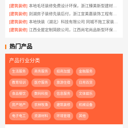
[建筑装修]
本地毛坯装修免费设计环保，浙江臻美新型建材有限公司专业
[建筑装修]
剡湖房子装修先装后付，浙江宜美嘉装饰工程有限公司放心之选
[建筑装修]
本地快装（湖北）科技有限公司 同城不拖工家装一口价
[建筑装修]
江西全屋定制简欧公司，江西尚宅尚品新型环保材料有限公司
热门产品
产品行业分类
生活服务
商务服务
招商加盟
金融服务
教育培训
医疗服务
旅游住宿
日用百货
食品餐饮
数码科技
信息服务
文体娱乐
房产地产
农林牧渔
建筑装修
机械设备
电子电工
资源材料
环境管理
其他