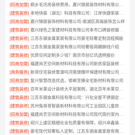
[招商加盟]
桐乡毛坯房装修费用，嘉兴锦居装饰材料有限公司报价透明
[建筑装修]
本地快装（湖北）科技有限公司：江岸快捷家装两房一厅
[招商加盟]
嘉兴锦居装饰材料有限公司-南湖区高端装饰怎么样
[建筑装修]
嘉兴绿色之家建材科技有限公司本市口碑装修服务实惠
[建筑装修]
江苏东钢金属家居有限公司豪宅轻奢定制流程揭秘
[建筑装修]
江苏东钢金属家居有限公司轻奢极简踢脚线介绍
[建筑装修]
优质空间定制多少钱？南京市创亿讯透明报价
[招商加盟]
福建尚艺空间新材料科技有限公司新房家庭装修硬装施工
[商务服务]
新郑住宅装修靠谱吗河南璟臻环保建材有限公司口碑好
[招商加盟]
复兴智慧改造优选，邯郸至臻全宅新材料有限公司
[建筑装修]
百年米莱设计装修大平层案例，湖北百年米莱空间美学装饰材料有限公司专属定制
[建筑装修]
江苏东钢金属科技有限公司：兴化全屋不锈钢定制生产基地探访
[建筑装修]
苏州兔哥哥智装新材料有限公司工业园区儿童房环保装修案例
[招商加盟]
福建尚艺空间新材料科技有限公司现代简约室内家装免费设计价格
[建筑装修]
绍兴上虞区精细化全包质量有保障，绍兴卓鑫装饰材料有限公司
[建筑装修]
豪宅现代轻奢私人定制，江苏东钢金属家居有限公司专业流程