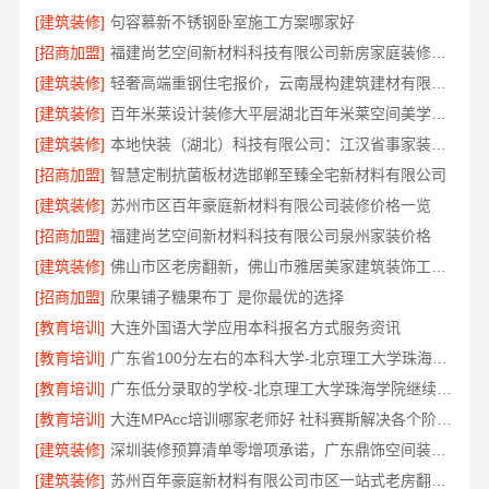
[建筑装修]
句容慕新不锈钢卧室施工方案哪家好
[招商加盟]
福建尚艺空间新材料科技有限公司新房家庭装修硬装施工
[建筑装修]
轻奢高端重钢住宅报价，云南晟构建筑建材有限公司
[建筑装修]
百年米莱设计装修大平层湖北百年米莱空间美学装饰材料有限公司
[建筑装修]
本地快装（湖北）科技有限公司：江汉省事家装，老房翻新快人一步
[招商加盟]
智慧定制抗菌板材选邯郸至臻全宅新材料有限公司
[建筑装修]
苏州市区百年豪庭新材料有限公司装修价格一览
[招商加盟]
福建尚艺空间新材料科技有限公司泉州家装价格
[建筑装修]
佛山市区老房翻新，佛山市雅居美家建筑装饰工程有限公司
[招商加盟]
欣果铺子糖果布丁 是你最优的选择
[教育培训]
大连外国语大学应用本科报名方式服务资讯
[教育培训]
广东省100分左右的本科大学-北京理工大学珠海学院继教院
[教育培训]
广东低分录取的学校-北京理工大学珠海学院继续教育学院
[教育培训]
大连MPAcc培训哪家老师好 社科赛斯解决各个阶段备考需求
[建筑装修]
深圳装修预算清单零增项承诺，广东鼎饰空间装饰工程有限公司
[建筑装修]
苏州百年豪庭新材料有限公司市区一站式老房翻新报价