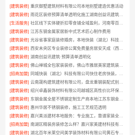
[建筑装修]
重庆御墅建筑材料有限公司本地别墅建造优惠活动
[建筑装修]
雨花区装修预算清单透明化施工湖南创益讯建筑有限公司
[生活服务]
社区线下实体硬折扣零食铺全域盈利，河南零百味供应链有限公司
[建筑装修]
江苏东钢金属家居新中式艺术匠心制作费用
[建筑装修]
光谷省事家庭装修婚房，本地快装（湖北）科技有限公司环保用材放心住
[建筑装修]
西安未央区专业装修公寓免费量房居安天成（西安）建筑工程有限责任公司
[建筑装修]
湖南创益讯建筑·预算清单透明化
[建筑装修]
佛山禅城全包家装装修，佛山市雅居美家建筑装饰工程有限公司
[招商加盟]
同城快装（湖北）科技有限公司快住老房快装，工期有保障，省心装修更靠谱
[建筑装修]
云南晟构建筑建材有限公司，盘龙重钢装配式别墅保温隔热
[建筑装修]
绍兴卓鑫装饰材料有限公司越城区高性价比环保家装
[建筑装修]
东钢金属全屋不锈钢定制生产商本地江苏东钢金属科技有限公司
[建筑装修]
惠州华居不锈钢装修，施工工艺规范透明
[建筑装修]
嘉兴美派建材本地服务：专业施工，靠谱家装全包装
[招商加盟]
南湖区精装房装修怎么样？嘉兴家美建材科技有限公司详解
[建筑装修]
湖北百年米莱空间美学装饰材料有限公司黄石专业空间设计一站式服务