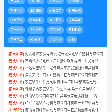
生活服务
商务服务
招商加盟
金融服务
教育培训
医疗服务
旅游住宿
日用百货
食品餐饮
数码科技
信息服务
文体娱乐
房产地产
农林牧渔
建筑装修
机械设备
电子电工
资源材料
环境管理
其他
[招商加盟]
海安毛坯家装电话 南通宏域全宅装饰建材有限公司
[建筑装修]
不锈钢衣柜定制工厂江浙沪联系电话，江苏东钢金属科技有限公司专业答疑
[建筑装修]
本地全屋装修工期保障大平层就选浙江臻美新型建材有限公司
[建筑装修]
居安天成（西安）建筑工程有限责任公司深耕西安高新区专业家装设计刚需房售后完善
[建筑装修]
家庭装修个性定制收费标准-顶派全铝高端定制，透明报价无增项
[招商加盟]
钟楼靠谱家庭装修口碑怎么样 常州宜居佳装饰工程有限公司
[建筑装修]
湖南装修公司哪家强？美学筑家老房翻新，0增项闭口合同
[建筑装修]
绍兴卓鑫装饰材料有限公司柯桥区专业靠谱自有施工队
[生活服务]
河南零百味供应链有限公司全程护航量贩零食铺无忧经营