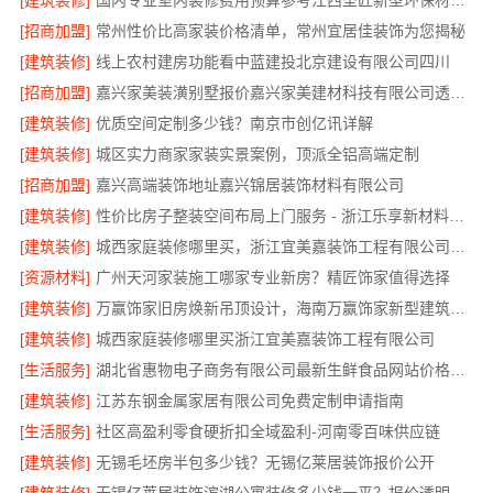
[建筑装修]
国内专业室内装修费用预算参考江西圣匠新型环保材料有限公司
[招商加盟]
常州性价比高家装价格清单，常州宜居佳装饰为您揭秘
[建筑装修]
线上农村建房功能看中蓝建投北京建设有限公司四川
[招商加盟]
嘉兴家美装潢别墅报价嘉兴家美建材科技有限公司透明预算
[建筑装修]
优质空间定制多少钱？南京市创亿讯详解
[建筑装修]
城区实力商家家装实景案例，顶派全铝高端定制
[招商加盟]
嘉兴高端装饰地址嘉兴锦居装饰材料有限公司
[建筑装修]
性价比房子整装空间布局上门服务 - 浙江乐享新材料有限公司
[建筑装修]
城西家庭装修哪里买，浙江宜美嘉装饰工程有限公司选材更放心
[资源材料]
广州天河家装施工哪家专业新房？精匠饰家值得选择
[建筑装修]
万赢饰家旧房焕新吊顶设计，海南万赢饰家新型建筑材料有限公司
[建筑装修]
城西家庭装修哪里买浙江宜美嘉装饰工程有限公司
[生活服务]
湖北省惠物电子商务有限公司最新生鲜食品网站价格介绍
[建筑装修]
江苏东钢金属家居有限公司免费定制申请指南
[生活服务]
社区高盈利零食硬折扣全域盈利-河南零百味供应链
[建筑装修]
无锡毛坯房半包多少钱？无锡亿莱居装饰报价公开