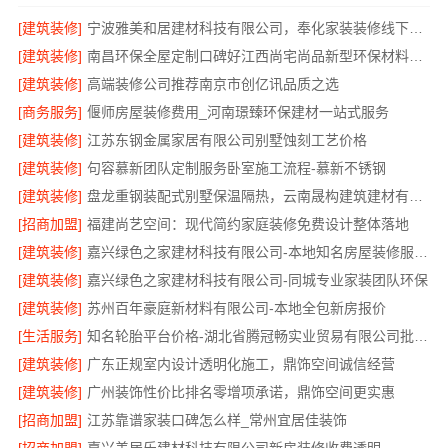
[建筑装修]
宁波雅美和居建材科技有限公司，奉化家装装修线下门店地址
[建筑装修]
南昌环保全屋定制口碑好江西尚宅尚品新型环保材料有限公司
[建筑装修]
高端装修公司推荐南京市创亿讯品质之选
[商务服务]
偃师房屋装修费用_河南璟臻环保建材一站式服务
[建筑装修]
江苏东钢金属家居有限公司别墅蚀刻工艺价格
[建筑装修]
句容慕新团队定制服务卧室施工流程-慕新不锈钢
[建筑装修]
盘龙重钢装配式别墅保温隔热，云南晟构建筑建材有限公司
[招商加盟]
福建尚艺空间：现代简约家庭装修免费设计整体落地
[建筑装修]
嘉兴绿色之家建材科技有限公司-本地知名房屋装修服务环保
[建筑装修]
嘉兴绿色之家建材科技有限公司-同城专业家装团队环保
[建筑装修]
苏州百年豪庭新材料有限公司-本地全包新房报价
[生活服务]
知名轮胎平台价格-湖北省腾冠畅实业贸易有限公司批发底价直供
[建筑装修]
广东正规室内设计透明化施工，鼎饰空间诚信经营
[建筑装修]
广州装饰性价比排名零增项承诺，鼎饰空间更实惠
[招商加盟]
江苏靠谱家装口碑怎么样_常州宜居佳装饰