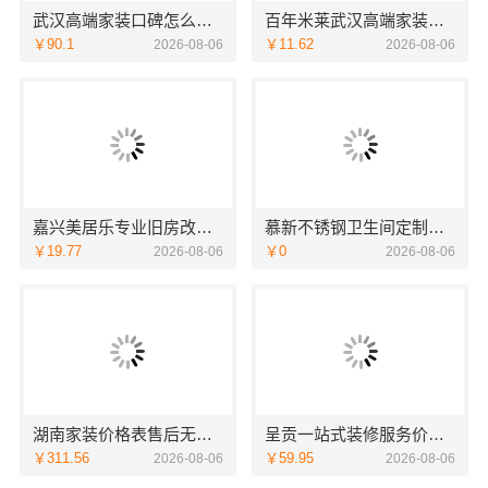
武汉高端家装口碑怎么样湖北百年米莱空间美学装饰材料有限公司
百年米莱武汉高端家装口碑评测
￥90.1
￥11.62
2026-08-06
2026-08-06
嘉兴美居乐专业旧房改造案例
慕新不锈钢卫生间定制防潮防火方案
￥19.77
￥0
2026-08-06
2026-08-06
湖南家装价格表售后无忧，湖南创益讯建筑
呈贡一站式装修服务价格表？云南至高新型建材有限公司透明定价
￥311.56
￥59.95
2026-08-06
2026-08-06