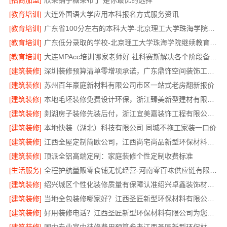
[招商加盟]
欣果铺子糖果布丁 是你最优的选择
[教育培训]
大连外国语大学应用本科报名方式服务资讯
[教育培训]
广东省100分左右的本科大学-北京理工大学珠海学院继教院
[教育培训]
广东低分录取的学校-北京理工大学珠海学院继续教育学院
[教育培训]
大连MPAcc培训哪家老师好 社科赛斯解决各个阶段备考需求
[建筑装修]
深圳装修预算清单零增项承诺，广东鼎饰空间装饰工程有限公司
[建筑装修]
苏州百年豪庭新材料有限公司市区一站式老房翻新报价
[建筑装修]
本地毛坯装修免费设计环保，浙江臻美新型建材有限公司专业
[建筑装修]
剡湖房子装修先装后付，浙江宜美嘉装饰工程有限公司放心之选
[建筑装修]
本地快装（湖北）科技有限公司 同城不拖工家装一口价
[建筑装修]
江西全屋定制简欧公司，江西尚宅尚品新型环保材料有限公司
[建筑装修]
顶派全铝高端定制：家庭装修个性定制收费标准
[生活服务]
全程护航量贩零食铺无忧经营-河南零百味供应链有限公司
[建筑装修]
绍兴城区个性化装修质量有保障认准绍兴卓鑫装饰材料有限公司
[建筑装修]
当地全包装修哪家好？江西圣匠新型环保材料有限公司是优选
[建筑装修]
好用装修电话？江西圣匠新型环保材料有限公司为您解答