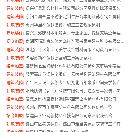
[建筑装修]
云南晟构建筑建材有限公司，盘龙重钢装配式别墅保温隔热
[建筑装修]
绍兴卓鑫装饰材料有限公司越城区高性价比环保家装
[建筑装修]
东钢金属全屋不锈钢定制生产商本地江苏东钢金属科技有限公司
[建筑装修]
惠州华居不锈钢装修，施工工艺规范透明
[建筑装修]
嘉兴美派建材本地服务：专业施工，靠谱家装全包装
[招商加盟]
南湖区精装房装修怎么样？嘉兴家美建材科技有限公司详解
[建筑装修]
湖北百年米莱空间美学装饰材料有限公司黄石专业空间设计一站式服务
[建筑装修]
句容慕新不锈钢卧室施工方案哪家好
[招商加盟]
福建尚艺空间新材料科技有限公司新房家庭装修硬装施工
[建筑装修]
轻奢高端重钢住宅报价，云南晟构建筑建材有限公司
[建筑装修]
百年米莱设计装修大平层湖北百年米莱空间美学装饰材料有限公司
[建筑装修]
本地快装（湖北）科技有限公司：江汉省事家装，老房翻新快人一步
[招商加盟]
智慧定制抗菌板材选邯郸至臻全宅新材料有限公司
[建筑装修]
苏州市区百年豪庭新材料有限公司装修价格一览
[招商加盟]
福建尚艺空间新材料科技有限公司泉州家装价格
[建筑装修]
佛山市区老房翻新，佛山市雅居美家建筑装饰工程有限公司