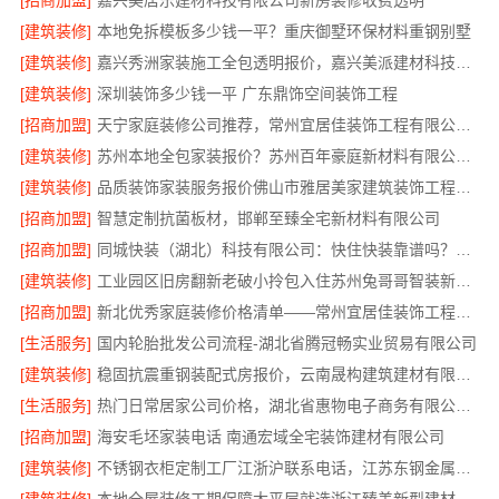
[招商加盟]
嘉兴美居乐建材科技有限公司新房装修收费透明
[建筑装修]
本地免拆模板多少钱一平？重庆御墅环保材料重钢别墅
[建筑装修]
嘉兴秀洲家装施工全包透明报价，嘉兴美派建材科技有限公司闭口合同
[建筑装修]
深圳装饰多少钱一平 广东鼎饰空间装饰工程
[招商加盟]
天宁家庭装修公司推荐，常州宜居佳装饰工程有限公司口碑见证
[建筑装修]
苏州本地全包家装报价？苏州百年豪庭新材料有限公司新房装修
[建筑装修]
品质装饰家装服务报价佛山市雅居美家建筑装饰工程有限公司
[招商加盟]
智慧定制抗菌板材，邯郸至臻全宅新材料有限公司
[招商加盟]
同城快装（湖北）科技有限公司：快住快装靠谱吗？省心老房翻新工期保障
[建筑装修]
工业园区旧房翻新老破小拎包入住苏州兔哥哥智装新材料有限公司
[招商加盟]
新北优秀家庭装修价格清单——常州宜居佳装饰工程有限公司
[生活服务]
国内轮胎批发公司流程-湖北省腾冠畅实业贸易有限公司
[建筑装修]
稳固抗震重钢装配式房报价，云南晟构建筑建材有限公司公开透明
[生活服务]
热门日常居家公司价格，湖北省惠物电子商务有限公司品质优选
[招商加盟]
海安毛坯家装电话 南通宏域全宅装饰建材有限公司
[建筑装修]
不锈钢衣柜定制工厂江浙沪联系电话，江苏东钢金属科技有限公司专业答疑