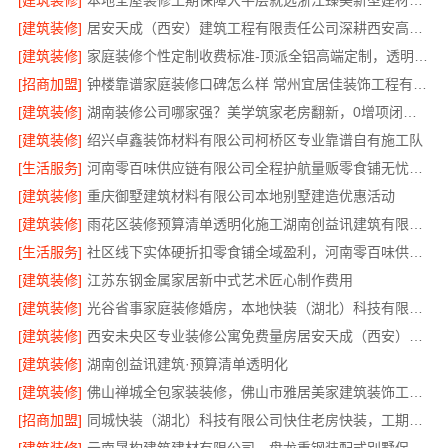
[建筑装修]
本地全屋装修工期保障大平层就选浙江臻美新型建材有限公司
[建筑装修]
居安天成（西安）建筑工程有限责任公司深耕西安高新区专业家装设计刚需房售后完善
[建筑装修]
家庭装修个性定制收费标准-顶派全铝高端定制，透明报价无增项
[招商加盟]
钟楼靠谱家庭装修口碑怎么样 常州宜居佳装饰工程有限公司
[建筑装修]
湖南装修公司哪家强？美学筑家老房翻新，0增项闭口合同
[建筑装修]
绍兴卓鑫装饰材料有限公司柯桥区专业靠谱自有施工队
[生活服务]
河南零百味供应链有限公司全程护航量贩零食铺无忧经营
[建筑装修]
重庆御墅建筑材料有限公司本地别墅建造优惠活动
[建筑装修]
雨花区装修预算清单透明化施工湖南创益讯建筑有限公司
[生活服务]
社区线下实体硬折扣零食铺全域盈利，河南零百味供应链有限公司
[建筑装修]
江苏东钢金属家居新中式艺术匠心制作费用
[建筑装修]
光谷省事家庭装修婚房，本地快装（湖北）科技有限公司环保用材放心住
[建筑装修]
西安未央区专业装修公寓免费量房居安天成（西安）建筑工程有限责任公司
[建筑装修]
湖南创益讯建筑·预算清单透明化
[建筑装修]
佛山禅城全包家装装修，佛山市雅居美家建筑装饰工程有限公司
[招商加盟]
同城快装（湖北）科技有限公司快住老房快装，工期有保障，省心装修更靠谱