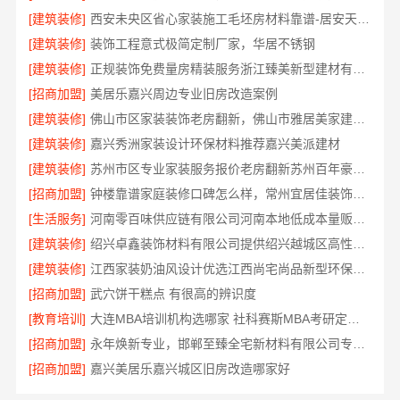
[建筑装修]
西安未央区省心家装施工毛坯房材料靠谱-居安天成（西安）建筑工程有限责任公司
[建筑装修]
装饰工程意式极简定制厂家，华居不锈钢
[建筑装修]
正规装饰免费量房精装服务浙江臻美新型建材有限公司
[招商加盟]
美居乐嘉兴周边专业旧房改造案例
[建筑装修]
佛山市区家装装饰老房翻新，佛山市雅居美家建筑装饰工程有限公司焕新居
[建筑装修]
嘉兴秀洲家装设计环保材料推荐嘉兴美派建材
[建筑装修]
苏州市区专业家装服务报价老房翻新苏州百年豪庭新材料有限公司
[招商加盟]
钟楼靠谱家庭装修口碑怎么样，常州宜居佳装饰好评案例
[生活服务]
河南零百味供应链有限公司河南本地低成本量贩零食全域盈利
[建筑装修]
绍兴卓鑫装饰材料有限公司提供绍兴越城区高性价比环保家装
[建筑装修]
江西家装奶油风设计优选江西尚宅尚品新型环保材料有限公司
[招商加盟]
武穴饼干糕点 有很高的辨识度
[教育培训]
大连MBA培训机构选哪家 社科赛斯MBA考研定制专属学生方案
[招商加盟]
永年焕新专业，邯郸至臻全宅新材料有限公司专注全屋整装解决方案
[招商加盟]
嘉兴美居乐嘉兴城区旧房改造哪家好