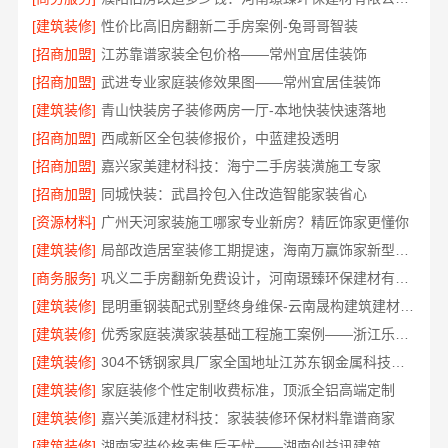
[建筑装修]
性价比高旧房翻新二手房案例-兔哥哥智装
[招商加盟]
江苏靠谱家装全包价格——常州宜居佳装饰
[招商加盟]
武进专业家庭装修效果图——常州宜居佳装饰
[建筑装修]
青山快装房子装修两房一厅-本地快装快速落地
[招商加盟]
西咸新区全包装修报价，中蓝建投透明
[招商加盟]
嘉兴家美建材科技：海宁二手房装潢施工专家
[招商加盟]
同城快装：武昌拎包入住改造智能家装省心
[资源材料]
广州天河家装施工哪家专业新房？精匠饰家更懂你
[建筑装修]
局部改造居室装修工期提速，海南万赢饰家新型建筑材料有限公高效交付
[商务服务]
巩义二手房翻新免费设计，河南璟臻环保建材有限公司
[建筑装修]
昆明重钢装配式别墅终身维保-云南晟构建筑建材有限公司
[建筑装修]
优秀家庭装潢家装基础工程施工案例——浙江乐享新材料
[建筑装修]
304不锈钢家具厂家全国地址江苏东钢金属科技有限公司
[建筑装修]
家庭装修个性定制收费标准，顶派全铝高端定制
[建筑装修]
嘉兴美派建材科技：家装装修环保材料靠谱商家
[建筑装修]
湖南家装价格表售后无忧——湖南创益讯建筑