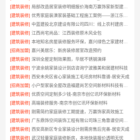
[建筑装修]
局部改造居室装修明细报价海南万赢饰家新型建筑材料有限公
[建筑装修]
优秀家庭装潢家装基础工程施工案例——浙江乐享新材料有限公司
[建筑装修]
中蓝建投北京建设有限公司四川：线上农村建房功能体验
[建筑装修]
江西尚宅尚品：江西装修原木风全包
[建筑装修]
本地知名房屋装修服务环保，嘉兴绿色之家建材科技有限公司
[招商加盟]
嘉兴美居乐：新房装修居室改造预约
[建筑装修]
深圳全屋定制效果图，华居不锈钢演绎
[建筑装修]
宁波余姚家装设计到店咨询宁波雅美和居建材科技
[建筑装修]
西安未央区省心家装施工毛坯房材料靠谱-居安天成
[招商加盟]
小户型家装全屋改造福建尚艺空间新材料科技有限公司口碑优选
[建筑装修]
优质空间定制多少钱-南京市创亿讯环保新材料
[建筑装修]
高端装修服务-南京市创亿讯环保新材料
[建筑装修]
刚需简约家庭装修工期提速，万赢饰家高效施工
[建筑装修]
广东鼎饰空间装饰工程有限公司珠三角靠谱空间设计优惠活动
[建筑装修]
西安高新区专业家装设计刚需房售后完善-居安天成
[建筑装修]
武汉轻量家庭装修新房，本地快装报价透明无忧