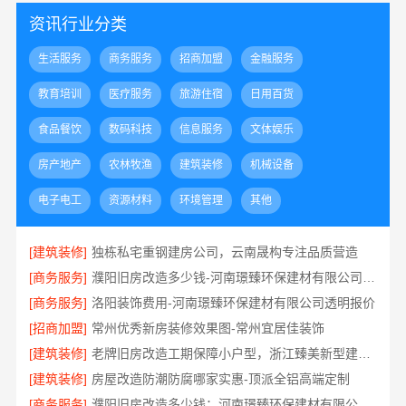
资讯行业分类
生活服务
商务服务
招商加盟
金融服务
教育培训
医疗服务
旅游住宿
日用百货
食品餐饮
数码科技
信息服务
文体娱乐
房产地产
农林牧渔
建筑装修
机械设备
电子电工
资源材料
环境管理
其他
[建筑装修]
独栋私宅重钢建房公司，云南晟构专注品质营造
[商务服务]
濮阳旧房改造多少钱-河南璟臻环保建材有限公司透明预算
[商务服务]
洛阳装饰费用-河南璟臻环保建材有限公司透明报价
[招商加盟]
常州优秀新房装修效果图-常州宜居佳装饰
[建筑装修]
老牌旧房改造工期保障小户型，浙江臻美新型建材有限公司高效完成
[建筑装修]
房屋改造防潮防腐哪家实惠-顶派全铝高端定制
[商务服务]
濮阳旧房改造多少钱：河南璟臻环保建材有限公司高性价比