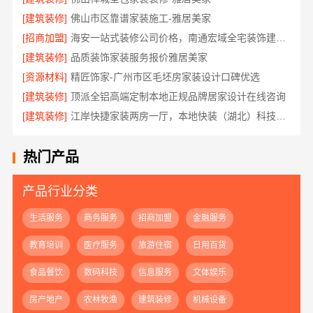
[建筑装修]
佛山市区靠谱家装施工-雅居美家
[招商加盟]
海安一站式装修公司价格，南通宏域全宅装饰建材有限公司报价透明
[建筑装修]
品质装饰家装服务报价雅居美家
[资源材料]
精匠饰家-广州市区毛坯房家装设计口碑优选
[建筑装修]
顶派全铝高端定制本地正规品牌居家设计在线咨询
[建筑装修]
江岸快捷家装两房一厅，本地快装（湖北）科技有限公司快速落地
热门产品
产品行业分类
生活服务
商务服务
招商加盟
金融服务
教育培训
医疗服务
旅游住宿
日用百货
食品餐饮
数码科技
信息服务
文体娱乐
房产地产
农林牧渔
建筑装修
机械设备