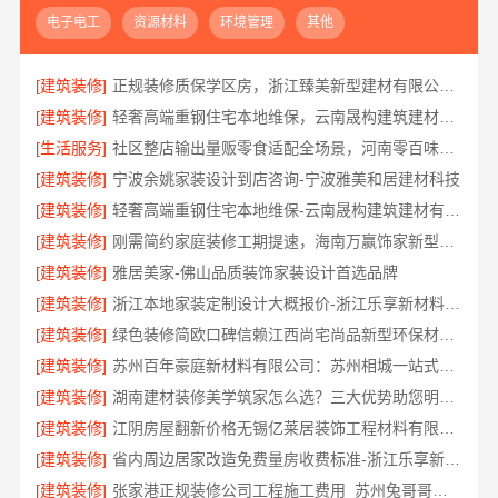
电子电工
资源材料
环境管理
其他
[建筑装修]
正规装修质保学区房，浙江臻美新型建材有限公司安心
[建筑装修]
轻奢高端重钢住宅本地维保，云南晟构建筑建材有限公司贴心服务
[生活服务]
社区整店输出量贩零食适配全场景，河南零百味供应链有限公司
[建筑装修]
宁波余姚家装设计到店咨询-宁波雅美和居建材科技
[建筑装修]
轻奢高端重钢住宅本地维保-云南晟构建筑建材有限公司服务
[建筑装修]
刚需简约家庭装修工期提速，海南万赢饰家新型建筑材料有限公司快速入住
[建筑装修]
雅居美家-佛山品质装饰家装设计首选品牌
[建筑装修]
浙江本地家装定制设计大概报价-浙江乐享新材料有限公司
[建筑装修]
绿色装修简欧口碑信赖江西尚宅尚品新型环保材料有限公司
[建筑装修]
苏州百年豪庭新材料有限公司：苏州相城一站式家装设计多少钱拎包入住
[建筑装修]
湖南建材装修美学筑家怎么选？三大优势助您明智决策
[建筑装修]
江阴房屋翻新价格无锡亿莱居装饰工程材料有限公司
[建筑装修]
省内周边居家改造免费量房收费标准-浙江乐享新材料有限公司
[建筑装修]
张家港正规装修公司工程施工费用_苏州兔哥哥智装新材料