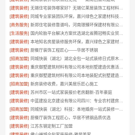
[建筑装修]
无锡住宅装饰哪家好？无锡亿莱居装饰工程材料有限公司一站式全包服务
[建筑装修]
同城专业家装团队环保，嘉兴绿色之家建材科技健康居家
[商务服务]
新郑住宅装修靠谱吗，河南璟臻环保建材有限公司标准化施工
[生活服务]
国内轮胎平台解决方案优选湖北省腾冠畅实业贸易有限公司
[建筑装修]
本地知名房屋装修服务环保，嘉兴绿色之家建材科技绿色首选
[建筑装修]
厨餐厅装饰工程匠心——华居不锈钢
[招商加盟]
同城快装（湖北）湖北全包一站式装修日式原木风快速
[建筑装修]
重庆御墅建筑材料有限公司本地别墅建造优惠活动抗震防风
[建筑装修]
重庆御墅建筑材料有限公司本地装配式别墅建造零增项
[招商加盟]
新房装修收费，嘉兴美居乐匠心施工
[建筑装修]
苏州市区一站式家装报价老房翻新-百年豪庭
[建筑装修]
中蓝建投北京建设有限公司四川：专业农村建房婚房布置
[招商加盟]
同城快装（湖北）科技：本地婚房一站式装修一口价工期保障
[建筑装修]
厨餐厅装饰工程匠心，华居不锈钢品质优选
[建筑装修]
江苏东钢定制工厂加盟
[建筑装修]
佛山禅城全包家装装修-雅居美家