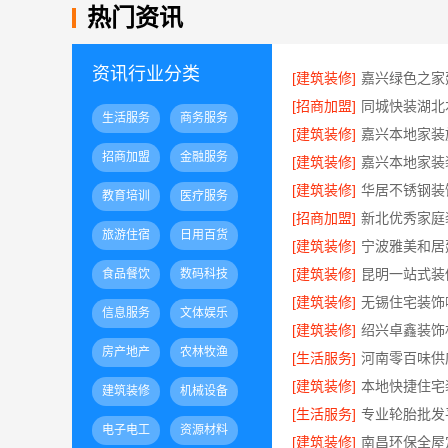
热门资讯
资讯行业分类
[建筑装修]
[招商加盟]
生活服务
商务服务
[建筑装修]
招商加盟
金融服务
[建筑装修]
[建筑装修]
教育培训
医疗服务
[招商加盟]
旅游住宿
日用百货
[建筑装修]
[建筑装修]
食品餐饮
数码科技
[建筑装修]
信息服务
文体娱乐
[建筑装修]
房产地产
农林牧渔
[生活服务]
[建筑装修]
建筑装修
机械设备
[生活服务]
电子电工
资源材料
[建筑装修]