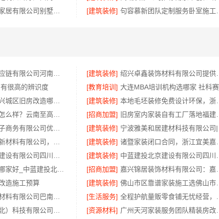
江苏东钢金属家居有限公司别墅蚀刻工艺价格
[建筑装修]
句容慕新团队定制
河南零百味供应链有限公司河南本地低成本量贩零食全域盈利
[建筑装修]
绍兴卓鑫装饰材料有限
 有很高的辨识度
[教育培训]
嘉兴美居乐嘉兴城区旧房改造哪家好
[建筑装修]
本地毛坯装修免
滇中家装设计怎么样？云南至高新型建材有限公司设计专业
[招商加盟]
旧房室内家装自有工厂
湖北省惠物电子商务有限公司优惠数码家电工具价格
[建筑装修]
宁波雅
邯郸至臻全宅新材料有限公司，健康翻新进口材料开启绿色人居
[建筑装修]
诸暨家装闭口合同
中蓝建投北京建设有限公司四川高端重钢别墅优选指南
[建筑装修]
中蓝建投北京建设有
高端重钢别墅哪家好_中蓝建投北京建设有限公司四川
[招商加盟]
嘉兴锦居装饰材料
改造施工预算
[建筑装修]
佛山市区靠谱家装施工选
重庆御墅建筑材料有限公司巴南免拆模板造价预算
[生活服务]
全程护航量贩零食铺无
同城快装（湖北）科技有限公司：快住老房快装，工期保障
[资源材料]
广州天河家装服务团