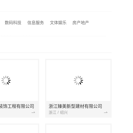
江西家装奶油风设计优选江西尚宅尚品新型环保材料有限公司
度
大连MBA培训机构选哪家 社科赛斯MBA考研定制专属学生方案
数码科技
信息服务
文体娱乐
房产地产
永年焕新专业，邯郸至臻全宅新材料有限公司专注全屋整装解决方案
装饰工程有限公司
浙江臻美新型建材有限公司
浙江 / 绍兴