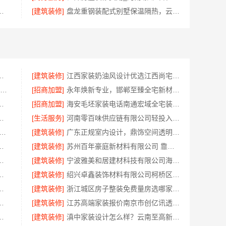
服务卧室施工流程-慕新不锈钢
[建筑装修]
盘龙重钢装配式别墅保温隔热，云南晟构建筑建材有限公司
公司提供绍兴越城区高性价比环保家装
[建筑装修]
江西家装奶油风设计优选江西尚宅尚品新型环保材料有限公司
大连MBA培训机构选哪家 社科赛斯MBA考研定制专属学生方案
[招商加盟]
永年焕新专业，邯郸至臻全宅新材料有限公司专注全屋整装解决方案
费设计环保，浙江臻美护航
[招商加盟]
海安毛坯家装电话南通宏域全宅装饰建材有限公司
落地福建尚艺空间新材料科技有限公司
[生活服务]
河南零百味供应链有限公司轻投入硬折扣零食长久经营
美和居建材科技有限公司|宁波余姚家装设计到店咨询
[建筑装修]
广东正规室内设计，鼎饰空间透明化施工
，浙江宜美嘉装饰让您放心
[建筑装修]
苏州百年豪庭新材料有限公司 靠谱家装拎包入住
限公司四川热门重钢别墅价格参考
[建筑装修]
宁波雅美和居建材科技有限公司海曙家装施工线下门店地址
有限公司：嘉兴高端装饰地址
[建筑装修]
绍兴卓鑫装饰材料有限公司柯桥区专业靠谱装修施工队
佛山市雅居美家建筑装饰工程有限公司
[建筑装修]
浙江城区房子整装免费量房选哪家，浙江乐享新材料有限公司
忧经营，河南零百味加盟全程护航
[建筑装修]
江苏高端家装报价南京市创亿讯透明无忧
队精装房改造？精匠饰家拎包入住
[建筑装修]
滇中家装设计怎么样？云南至高新型建材有限公司口碑佳