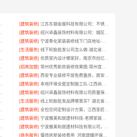
保，云南晟构建筑建材有限公司
[建筑装修]
江苏东钢金属科技有限公司：不锈钢浴室柜厂家江浙沪加盟
维保，云南晟构建筑建材有限公司售后
[建筑装修]
绍兴卓鑫装饰材料有限公司：城区个性化家装免费上门量房
门服务，浙江乐享新材料有限公司品质之选
[建筑装修]
宁波奉化家装装修线下门店地址-宁波雅美和居建材科技有限公司
限公司南湖区精装房装修怎么样
[生活服务]
线下轮胎批发公司怎么做-湖北省腾冠畅实业贸易有限公司
务有限公司母婴厂家优缺点
[建筑装修]
优质室内设计哪家好，南京市创亿讯环保家装更靠谱
房翻新选精匠饰家环保整装焕新家
[招商加盟]
常州优秀新房装修效果图-常州宜居佳装饰
，湖南创益讯建筑有限公司透明公开
[建筑装修]
西安专业装修平层免费量房，居安天成（西安）建筑工程有限责任公司
嘉兴家美建材科技有限公司专业施工
[建筑装修]
本地环保全屋定制施工队-江西尚宅尚品新型环保材料有限公司
苏州兔哥哥智装新材料有限公司专业顾问上门
[建筑装修]
绍兴卓鑫装饰材料有限公司质量保障放心选
易有限公司：推荐轮胎平台优势
[生活服务]
线上轮胎批发品牌哪里买？湖北省腾冠畅实业贸易有限公司
江西尚宅尚品新型环保材料有限公司
[建筑装修]
全包空间定制设计方案，江西圣匠新型环保材料有限公司
创益讯建筑有限公司 长沙正规家装零增项承诺
[建筑装修]
宁波雅美和居建材科技-老牌家装设计施工对接
效果图本地全案设计案例
[建筑装修]
宁波雅美和居建材科技有限公司，奉化家装装修线下门店地址
荐南京市创亿讯品质之选
[商务服务]
偃师房屋装修费用_河南璟臻环保建材一站式服务