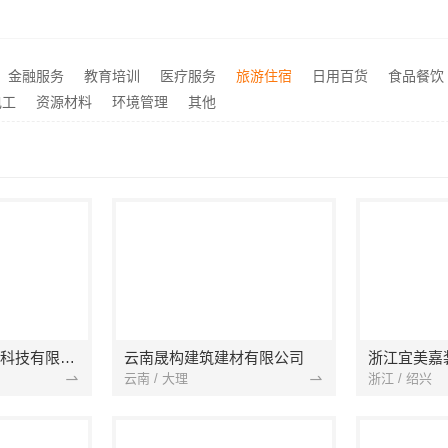
安宁重钢建房终身维保，云南晟构建筑建材有限公司
推荐
江苏东钢金属科技有限公司：不锈钢浴室柜厂家江浙沪加盟
武穴饼干糕点 有很高的辨识
推荐
同城快装湖北本地婚房一站式装修一口价工期保障
推荐
金融服务
教育培训
医疗服务
旅游住宿
日用百货
食品餐饮
轻奢高端重钢住宅本地维保，云南晟构建筑建材有限公司售后
推荐
电工
资源材料
环境管理
其他
宁波雅美和居建材科技有限公司
云南晟构建筑建材有限公司
浙江宜美嘉
云南 / 大理
浙江 / 绍兴