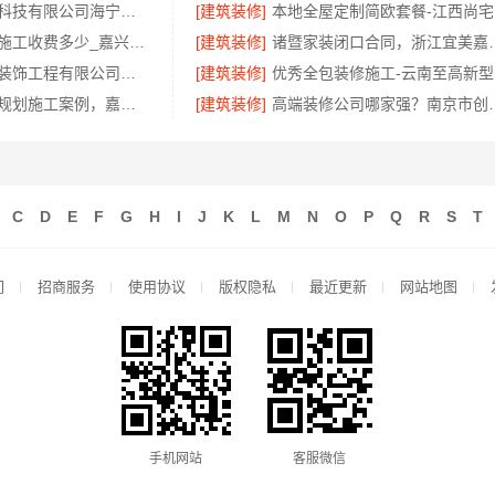
嘉兴家美建材科技有限公司海宁二手房装潢施工，一站式省心服务
[建筑装修]
本
新房装修匠心施工收费多少_嘉兴美居乐建材科技有限公司
[建筑装修]
诸暨家装闭口合同
广东鼎饰空间装饰工程有限公司广东正规室内设计透明化施工
[建筑装修]
优
新房装修空间规划施工案例，嘉兴美居乐建材科技有限公司
[建筑装修]
高端装修公司哪家强
C
D
E
F
G
H
I
J
K
L
M
N
O
P
Q
R
S
T
们
招商服务
使用协议
版权隐私
最近更新
网站地图
手机网站
客服微信