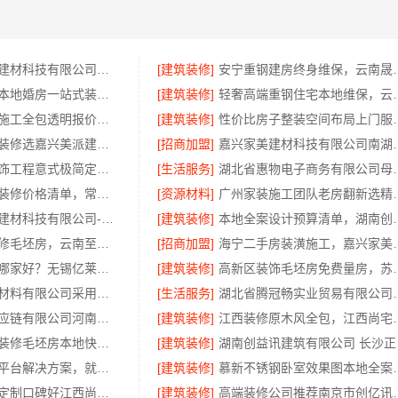
嘉兴绿色之家建材科技有限公司：同城口碑家装机构实惠
[建筑装修]
安宁重钢建房终身维
同城快装湖北本地婚房一站式装修一口价工期保障
[建筑装修]
轻奢高端重钢住宅本地
嘉兴本地家装施工全包透明报价，嘉兴美派建材科技闭口合同
[建筑装修]
性价比房子整装空间布局上
嘉兴本地家装装修选嘉兴美派建材科技有限公司，性价比高
[招商加盟]
嘉兴家美建材科技有
华居不锈钢装饰工程意式极简定制厂家
[生活服务]
湖北省惠物电子商
新北优秀家庭装修价格清单，常州宜居佳装饰工程有限公司清晰透明
[资源材料]
广州家装施工团队老
宁波雅美和居建材科技有限公司-匠心施工家装施工对接渠道
[建筑装修]
本地全案设计预算清单
昆明一站式装修毛坯房，云南至高新型建材有限公司
[招商加盟]
海宁二手房装潢施工，
无锡住宅装饰哪家好？无锡亿莱居装饰工程材料有限公司
[建筑装修]
高新区装饰毛坯房免费量房，
绍兴卓鑫装饰材料有限公司采用环保优质材料
[生活服务]
湖北省腾冠畅实业贸
河南零百味供应链有限公司河南本地低成本量贩零食全域盈利
[建筑装修]
江西装修原木风全包，
本地快捷住宅装修毛坯房本地快装（湖北）科技有限公司
[建筑装修]
湖南
专业轮胎批发平台解决方案，就选湖北省腾冠畅实业贸易有限公司
[建筑装修]
慕新不锈钢卧室
南昌环保全屋定制口碑好江西尚宅尚品新型环保材料有限公司
[建筑装修]
高端装修公司推