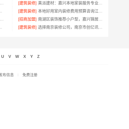
地全屋定制简欧套餐-江西尚宅尚品新型环保材料有限公司
[建筑装修]
美派建材：嘉兴本地家装服务专业施工靠谱商家
，浙江宜美嘉装饰工程有限公司
[建筑装修]
本地好用室内装修费用预算咨询江西圣匠新型环保材料有限公司
秀全包装修施工-云南至高新型建材有限公司
[招商加盟]
南湖区装饰推荐小户型，嘉兴锦居装饰材料有限公司有案例
？南京市创亿讯环保全包值得选
[建筑装修]
选择南京装修公司，南京市创亿讯环保家装更放心
U
V
W
X
Y
Z
发布信息
免费注册