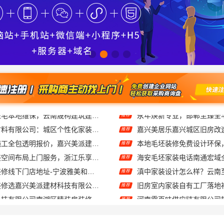
绍兴卓鑫装饰材料有限公司：城区个性化家装免费上门量房
嘉兴美居乐嘉兴城区旧房改
推荐
嘉兴本地家装施工全包透明报价，嘉兴美派建材科技闭口合同
本地毛坯装修免费设计环保
推荐
性价比房子整装空间布局上门服务，浙江乐享新材料有限公司品质之选
推荐
宁波奉化家装装修线下门店地址-宁波雅美和居建材科技有限公司
推荐
嘉兴本地家装装修选嘉兴美派建材科技有限公司，性价比高
推荐
嘉兴家美建材科技有限公司南湖区精装房装修怎么样
推荐
五华一站式装修公司对比？云南至高新型建材有限公司优势明显
推荐
嘉兴绿色之家建材科技有限公司：同城口碑家装机构实惠
推荐