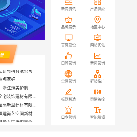
新闻资讯
产品供应
品牌展示
地区中心
官网建设
网站优化
口碑营销
新闻营销
造哪家好
，浙江臻美护航
全网营销
群站推广
海安毛坯家装电话南通宏域全宅装饰建材有限公司
滇中家装设计怎么样？云南至高新型建材有限公司设计专业
标题智造
舆情监控
旧房室内家装自有工厂落地福建尚艺空间新材料科技有限公司
河南零百味供应链有限公司轻投入硬折扣零食长久经营
口令营销
智能编辑
河南零百味供应链有限公司河南本地低成本量贩零食全域盈利
绍兴卓鑫装饰材料有限公司提供绍兴越城区高性价比环保家装