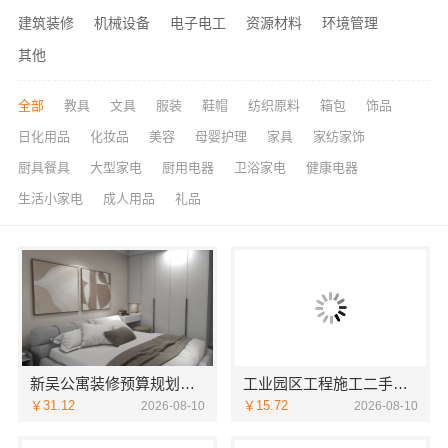
建筑装修
机械设备
电子电工
资源材料
环境管理
其他
全部
教具
文具
服装
鞋帽
纺织原料
箱包
饰品
日化用品
化妆品
美容
母婴护理
家具
家纺家饰
厨具餐具
大型家电
厨用电器
卫浴家电
健康电器
生活小家电
成人用品
礼品
新吴公寓装修预算规划无锡亿莱居装饰工程材料有限公司帮您把关
工业园区工程施工二手房全包，苏州兔哥哥智装新材料有限公司一站式服务
￥31.12
￥15.72
2026-08-10
2026-08-10