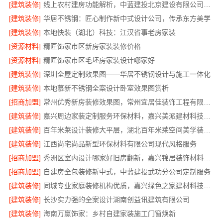
[建筑装修]
线上农村建房功能解析，中蓝建投北京建设有限公司四川全程托管
[建筑装修]
华居不锈钢：匠心制作新中式设计公司，传承东方美学
[建筑装修]
本地快装（湖北）科技：江汉省事老房家装
[资源材料]
精匠饰家市区新房家装装修价格
[资源材料]
精匠饰家市区毛坯房家装设计哪家好
[建筑装修]
深圳全屋定制效果图——华居不锈钢设计与施工一体化
[建筑装修]
本地慕新不锈钢全案设计卧室效果图赏析
[招商加盟]
常州优秀新房装修效果图，常州宜居佳装饰工程有限公司匠心呈现
[建筑装修]
嘉兴周边家装定制服务环保材料，嘉兴美派建材科技有限公司
[建筑装修]
百年米莱设计装修大平层，湖北百年米莱空间美学装饰材料有限公司
[建筑装修]
江西尚宅尚品新型环保材料有限公司现代风格服务
[招商加盟]
秀洲区室内设计哪家好旧房翻新，嘉兴锦居装饰材料有限公司靠谱
[招商加盟]
自建房全包装修新中式，中蓝建投武功分公司定制服务
[建筑装修]
同城专业家庭装修机构优质，嘉兴绿色之家建材科技透明施工
[建筑装修]
长沙实力强的全案设计湖南创益讯建筑有限公司
[建筑装修]
海南万赢饰家：乡村自建家装施工门窗焕新