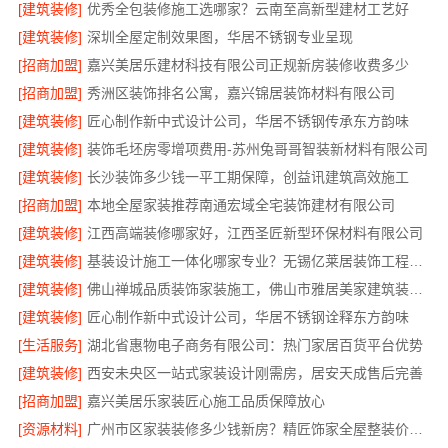
[建筑装修]
优秀全包装修施工选哪家？云南至高新型建材工艺好
[建筑装修]
深圳全屋定制效果图，华居不锈钢专业呈现
[招商加盟]
嘉兴美居乐建材科技有限公司正规新房装修收费多少
[招商加盟]
秀洲区装饰排名公寓，嘉兴锦居装饰材料有限公司
[建筑装修]
匠心制作新中式设计公司，华居不锈钢传承东方韵味
[建筑装修]
装饰毛坯房零增项费用-苏州兔哥哥智装新材料有限公司
[建筑装修]
长沙装饰多少钱一平工期保障，创益讯建筑高效施工
[招商加盟]
本地全屋家装推荐南通宏域全宅装饰建材有限公司
[建筑装修]
江西高端装修哪家好，江西圣匠新型环保材料有限公司
[建筑装修]
基装设计施工一体化哪家专业？无锡亿莱居装饰工程材料有限公司专业可靠
[建筑装修]
佛山禅城品质装饰家装施工，佛山市雅居美家建筑装饰工程有限公司
[建筑装修]
匠心制作新中式设计公司，华居不锈钢诠释东方韵味
[生活服务]
湖北省惠物电子商务有限公司：热门家居百货平台优势
[建筑装修]
西安未央区一站式家装设计刚需房，居安天成售后完善
[招商加盟]
嘉兴美居乐家装匠心施工品质保障放心
[资源材料]
广州市区家装装修多少钱新房？精匠饰家全屋整装价格明