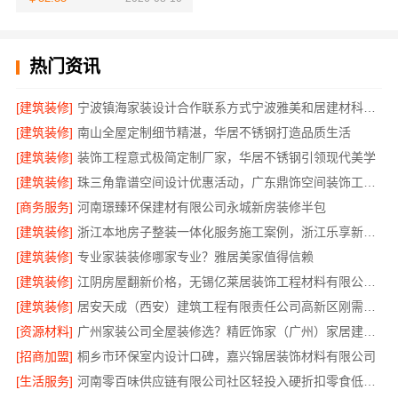
热门资讯
[建筑装修]
宁波镇海家装设计合作联系方式宁波雅美和居建材科技有限公司
[建筑装修]
南山全屋定制细节精湛，华居不锈钢打造品质生活
[建筑装修]
装饰工程意式极简定制厂家，华居不锈钢引领现代美学
[建筑装修]
珠三角靠谱空间设计优惠活动，广东鼎饰空间装饰工程有限公司
[商务服务]
河南璟臻环保建材有限公司永城新房装修半包
[建筑装修]
浙江本地房子整装一体化服务施工案例，浙江乐享新材料有限公司省心托付
[建筑装修]
专业家装装修哪家专业？雅居美家值得信赖
[建筑装修]
江阴房屋翻新价格，无锡亿莱居装饰工程材料有限公司为您解答疑问
[建筑装修]
居安天成（西安）建筑工程有限责任公司高新区刚需房家装设计
[资源材料]
广州家装公司全屋装修选？精匠饰家（广州）家居建材有限公司
[招商加盟]
桐乡市环保室内设计口碑，嘉兴锦居装饰材料有限公司
[生活服务]
河南零百味供应链有限公司社区轻投入硬折扣零食低风险经营