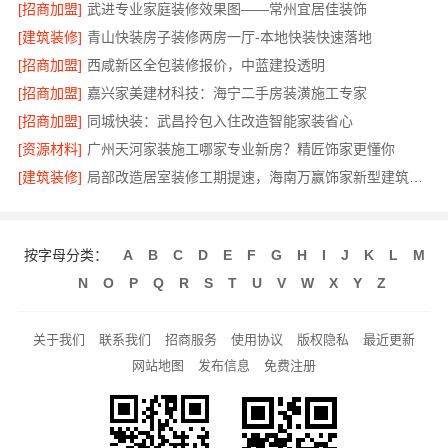
[招商加盟]
武进专业家庭装修效果图——常州宜居佳装饰
[建筑装修]
青山快装房子装修两房一厅-本地快装快速落地
[招商加盟]
西咸新区全包装修报价，中蓝建投透明
[招商加盟]
嘉兴家美建材科技：海宁二手房装潢施工专家
[招商加盟]
同城快装：武昌拎包入住改造智能家装省心
[资源材料]
广州天河家装施工哪家专业新房？精匠饰家更懂你
[建筑装修]
局部改造居室装修工期提速，海南万赢饰家新型建筑材料有限公高效交付
按字母分类：
A
B
C
D
E
F
G
H
I
J
K
L
M
N
O
P
Q
R
S
T
U
V
W
X
Y
Z
关于我们
联系我们
招商服务
使用协议
版权隐私
最近更新
网站地图
发布信息
免费注册