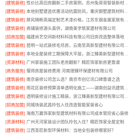
[建筑装修]
性价比高旧房翻新二手房案例，苏州兔哥哥智装新材料有限公司专业改造
[建筑装修]
本地别墅建造优惠活动抗震防风，重庆御墅建筑材料有限公司让利酬宾
[建筑装修]
屏风隔断高端定制艺术漆价格，江苏东钢金属家居有限公司报价
[建筑装修]
商铺装修源头直供，湖南美学筑家建材有限公司
[招商加盟]
福建尚艺空间新材料科技有限公司旧房改造整体落地
[建筑装修]
昆明一站式装修毛坯房，云南至高新型建材有限公司省心到家
[建筑装修]
本地全屋装修工期保障大平层，浙江臻美新型建材有限公司
[资源材料]
广州家装施工团队老房翻新？精匠饰家新房更靠谱
[商务服务]
偃师房屋装修费用 河南璟臻环保建材有限公司
[建筑装修]
南京装修公司怎么选？南京市创亿讯口碑靠谱之选
[建筑装修]
雨花区装修预算清单透明化施工——湖南创益讯建筑有限公司
[建筑装修]
透明装修设计施工精装，浙江臻美新型建材有限公司公开报价
[招商加盟]
同城快装武昌拎包入住改造智能家装省心
[建筑装修]
海南万赢饰家新型建筑材料有限公司成本管控省心装修
[资源材料]
广州天河家装设计团队拎包入住？精匠饰家全屋定制
[建筑装修]
江西圣匠新型环保材料：当地全包装修哪家好？