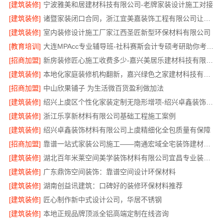
[建筑装修]
宁波雅美和居建材科技有限公司-老牌家装设计施工对接
[建筑装修]
诸暨家装闭口合同，浙江宜美嘉装饰工程有限公司让装修更省心
[建筑装修]
室内装修设计施工厂家江西圣匠新型环保材料有限公司
[教育培训]
大连MPAcc专业辅导班-社科赛斯会计专硕考研助你考研成功
[招商加盟]
新房装修匠心施工收费多少-嘉兴美居乐建材科技有限公司
[建筑装修]
本地化家庭装修机构翻新，嘉兴绿色之家建材科技有限公司
[招商加盟]
中山欣果铺子 为生活微百货盈利做加法
[建筑装修]
绍兴上虞区个性化家装定制无隐形增项-绍兴卓鑫装饰材料有限公司
[建筑装修]
浙江乐享新材料有限公司基础工程施工案例
[建筑装修]
绍兴卓鑫装饰材料有限公司上虞精细化全包质量有保障
[招商加盟]
靠谱一站式家装公司施工——南通宏域全宅装饰建材有限公司
[建筑装修]
湖北百年米莱空间美学装饰材料有限公司宜昌专业装修公司口碑
[建筑装修]
广东鼎饰空间装饰：靠谱空间设计环保材料
[建筑装修]
湖南创益讯建筑：口碑好的装修环保材料推荐
[建筑装修]
匠心制作新中式设计公司，华居不锈钢
[建筑装修]
本地正规品牌顶派全铝高端定制在线咨询