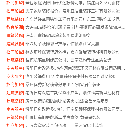
[招商加盟]
全包家庭装修口碑优选报价明细，福建尚艺空间新材料科技报价透明
[招商加盟]
天宁家庭装修报价，常州宜居佳装饰工程有限公司透明无增项
[建筑装修]
广东鼎饰空间装饰工程有限公司广东正规装饰工期保障服务
[教育培训]
大连mba报考培训班学费 社科赛斯匠心研发备战MBA考研
[建筑装修]
海南万赢饰家同城家装免费勘测服务
[建筑装修]
绍兴房子装修邻里推荐，信赖浙江宜美嘉
[招商加盟]
桐乡市环保装饰怎么样，嘉兴锦居装饰材料有限公司
[建筑装修]
独栋私宅重钢建房公司，云南晟构专注品质营造
[商务服务]
濮阳旧房改造多少钱-河南璟臻环保建材有限公司透明预算
[商务服务]
洛阳装饰费用-河南璟臻环保建材有限公司透明报价
[招商加盟]
常州优秀新房装修效果图-常州宜居佳装饰
[建筑装修]
老牌旧房改造工期保障小户型，浙江臻美新型建材有限公司高效完成
[建筑装修]
房屋改造防潮防腐哪家实惠-顶派全铝高端定制
[商务服务]
濮阳旧房改造多少钱：河南璟臻环保建材有限公司高性价比
[建筑装修]
性价比高旧房翻新二手房案例-兔哥哥智装
[招商加盟]
江苏靠谱家装全包价格——常州宜居佳装饰