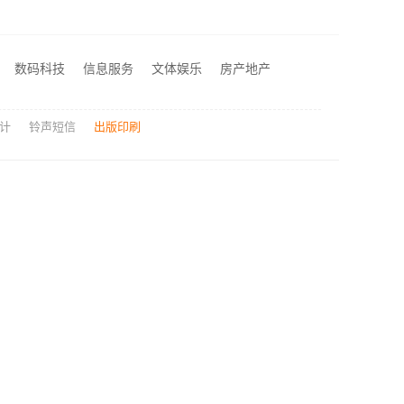
社区整店输出量贩零食适配全场景，河南零百味供应链有限公司
宁波余姚家装设计到店咨询-宁波雅美和居建材科技
数码科技
信息服务
文体娱乐
房产地产
轻奢高端重钢住宅本地维保-云南晟构建筑建材有限公司服务
计
铃声短信
出版印刷