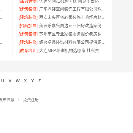
尚艺空间新材料科技有限公司口碑优选
[建筑装修]
优质空间定制多少钱-南京市创亿讯环保新材料
工期提速，万赢饰家高效施工
[建筑装修]
广东鼎饰空间装饰工程有限公司珠三角靠谱空间设计优惠活动
新房，本地快装报价透明无忧
[建筑装修]
西安未央区省心家装施工毛坯房材料靠谱-居安天成（西安）建筑工程有限责任公司
装服务浙江臻美新型建材有限公司
[招商加盟]
美居乐嘉兴周边专业旧房改造案例
环保材料推荐嘉兴美派建材
[建筑装修]
苏州市区专业家装服务报价老房翻新苏州百年豪庭新材料有限公司
公司河南本地低成本量贩零食全域盈利
[建筑装修]
绍兴卓鑫装饰材料有限公司提供绍兴越城区高性价比环保家装
[教育培训]
大连MBA培训机构选哪家 社科赛斯MBA考研定制专属学生方案
U
V
W
X
Y
Z
发布信息
免费注册