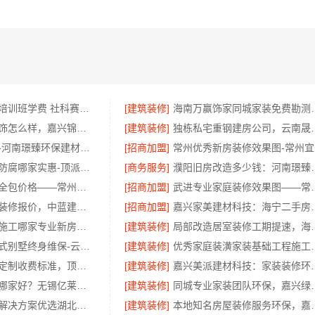
大连mba报考培训班学费 社科赛斯匠心研发备战MBA考研
[建筑装修]
海南万赢饰家
桐乡市环保装饰怎么样，嘉兴锦居装饰材料有限公司
[建筑装修]
独栋私宅重钢建房
洛阳装饰费用-河南璟臻环保建材有限公司透明报价
[招商加盟]
房屋改造防潮防腐哪家实惠-顶派全铝高端定制
[商务服务]
濮阳旧房改造多少钱：
江苏靠谱家装全包价格——常州宜居佳装饰
[招商加盟]
武进专业家庭装修
西咸新区全包装修报价，中蓝建投透明
[招商加盟]
嘉兴家美建材科技
广州天河家装施工哪家专业新房？精匠饰家更懂你
[建筑装修]
局部改造居室装修工期提速，
昆明重钢装配式别墅终身维保-云南晟构建筑建材有限公司
[建筑装修]
优秀家庭装潢家装基础
家庭装修个性定制收费标准，顶派全铝高端定制
[建筑装修]
嘉兴美派建材科技
无锡住宅装饰哪家好？无锡亿莱居装饰工程材料有限公司一站式全包服务
[建筑装修]
同城专业家装团队环保
国内轮胎平台解决方案优选湖北省腾冠畅实业贸易有限公司
[建筑装修]
本地知名房屋装修服务