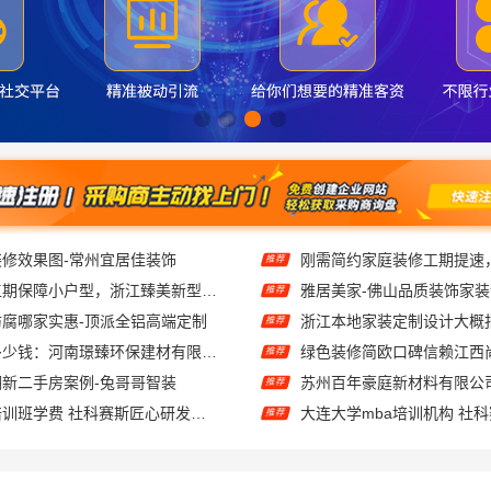
修效果图-常州宜居佳装饰
推荐
老牌旧房改造工期保障小户型，浙江臻美新型建材有限公司高效完成
雅居美家-佛山品质装饰家
推荐
腐哪家实惠-顶派全铝高端定制
推荐
濮阳旧房改造多少钱：河南璟臻环保建材有限公司高性价比
推荐
新二手房案例-兔哥哥智装
推荐
大连mba报考培训班学费 社科赛斯匠心研发备战MBA考研
推荐
同城家装免费勘测服务
大连MBA在职考研哪家教学
推荐
邻里推荐，信赖浙江宜美嘉
推荐
桐乡市环保装饰怎么样，嘉兴锦居装饰材料有限公司
推荐