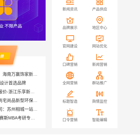
新闻资讯
产品供应
品牌展示
地区中心
官网建设
网站优化
口碑营销
新闻营销
刚需简约家庭装修工期提速，海南万赢饰家新型建筑材料有限公司快速入住
装设计首选品牌
全网营销
群站推广
浙江本地家装定制设计大概报价-浙江乐享新材料有限公司
绿色装修简欧口碑信赖江西尚宅尚品新型环保材料有限公司
标题智造
舆情监控
苏州百年豪庭新材料有限公司：苏州相城一站式家装设计多少钱拎包入住
大连大学mba培训机构 社科赛斯MBA考研专业辅导机构
口令营销
智能编辑
好-社科赛斯
正规装修质保学区房，浙江臻美新型建材有限公司安心
轻奢高端重钢住宅本地维保，云南晟构建筑建材有限公司贴心服务