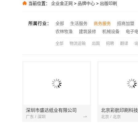
当前位置：
企业金正网
>
品牌中心
>
出版印刷
独栋私宅重钢
推荐
推荐
所属行业：
全部
生活服务
商务服务
招商加盟
推荐
农林牧渔
建筑装修
机械设备
电子
全部
物流运输
出国
招聘
翻译
深圳市盛达纸业有限公司
北京彩航印刷科技
广东 / 深圳
北京 / 北京