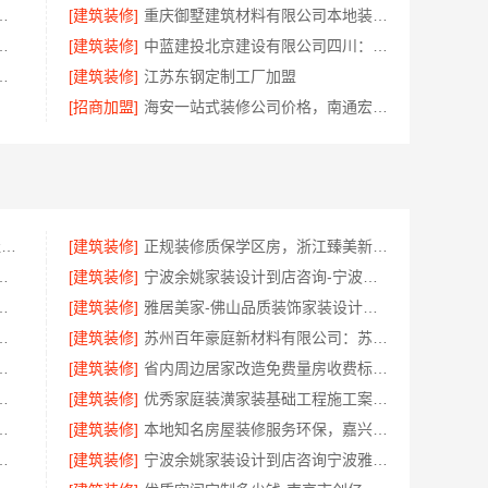
公司本地别墅建造优惠活动抗震防风
[建筑装修]
重庆御墅建筑材料有限公司本地装配式别墅建造零增项
装报价老房翻新-百年豪庭
[建筑装修]
中蓝建投北京建设有限公司四川：专业农村建房婚房布置
匠心，华居不锈钢品质优选
[建筑装修]
江苏东钢定制工厂加盟
[招商加盟]
海安一站式装修公司价格，南通宏域全宅装饰建材有限公司报价透明
大连MBA在职考研哪家教学好-社科赛斯
[建筑装修]
正规装修质保学区房，浙江臻美新型建材有限公司安心
配全场景，河南零百味供应链有限公司
[建筑装修]
宁波余姚家装设计到店咨询-宁波雅美和居建材科技
海南万赢饰家新型建筑材料有限公司快速入住
[建筑装修]
雅居美家-佛山品质装饰家装设计首选品牌
江西尚宅尚品新型环保材料有限公司
[建筑装修]
苏州百年豪庭新材料有限公司：苏州相城一站式家装设计多少钱拎包入住
锡亿莱居装饰工程材料有限公司
[建筑装修]
省内周边居家改造免费量房收费标准-浙江乐享新材料有限公司
报价海南万赢饰家新型建筑材料有限公
[建筑装修]
优秀家庭装潢家装基础工程施工案例——浙江乐享新材料有限公司
：江西装修原木风全包
[建筑装修]
本地知名房屋装修服务环保，嘉兴绿色之家建材科技有限公司
效果图，华居不锈钢演绎
[建筑装修]
宁波余姚家装设计到店咨询宁波雅美和居建材科技