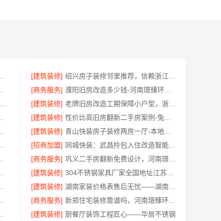
同城家装免费勘测服务
[建筑装修]
绍兴房子装修邻里推荐，信赖浙江宜美嘉
公司，云南晟构专注品质营造
[商务服务]
濮阳旧房改造多少钱-河南璟臻环保建材有限公司透明预算
常州优秀新房装修效果图-常州宜居佳装饰
[建筑装修]
老牌旧房改造工期保障小户型，浙江臻美新型建材有限公司高效完成
河南璟臻环保建材有限公司高性价比
[建筑装修]
性价比高旧房翻新二手房案例-兔哥哥智装
效果图——常州宜居佳装饰
[建筑装修]
青山快装房子装修两房一厅-本地快装快速落地
：海宁二手房装潢施工专家
[招商加盟]
同城快装：武昌拎包入住改造智能家装省心
海南万赢饰家新型建筑材料有限公高效交付
[商务服务]
巩义二手房翻新免费设计，河南璟臻环保建材有限公司
工程施工案例——浙江乐享新材料
[建筑装修]
304不锈钢家具厂家全国地址江苏东钢金属科技有限公司
：家装装修环保材料靠谱商家
[建筑装修]
湖南家装价格表售后无忧——湖南创益讯建筑
，嘉兴绿色之家建材科技健康居家
[商务服务]
新郑住宅装修靠谱吗，河南璟臻环保建材有限公司标准化施工
环保，嘉兴绿色之家建材科技绿色首选
[建筑装修]
厨餐厅装饰工程匠心——华居不锈钢