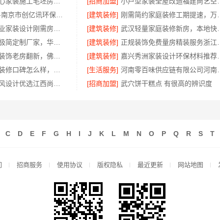
西安未央区省心家装施工毛坯房材料靠谱-居安天成
[招商加盟]
小户型家装全屋改造福建
高端装修服务-南京市创亿讯环保新材料
[建筑装修]
刚需简约家庭装修
西安高新区专业家装设计刚需房售后完善-居安天成
[建筑装修]
武汉轻量家庭装修
装饰工程意式极简定制厂家，华居不锈钢
[建筑装修]
正规装饰免费量房精
佛山市区家装装饰老房翻新，佛山市雅居美家建筑装饰工程有限公司焕新居
[建筑装修]
嘉兴秀洲家装设计
钟楼靠谱家庭装修口碑怎么样，常州宜居佳装饰好评案例
[生活服务]
河南零百味供应链有限
江西家装奶油风设计优选江西尚宅尚品新型环保材料有限公司
[招商加盟]
武穴饼干糕点 有很高的辨识度
C
D
E
F
G
H
I
J
K
L
M
N
O
P
Q
R
S
T
们
招商服务
使用协议
版权隐私
最近更新
网站地图