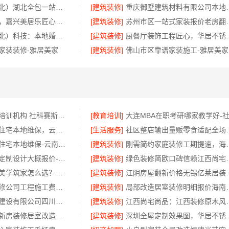
同城快装（湖北）湖北全包一站式装修日式原木风快速
[建筑装修]
重庆御墅建筑材料有限
新房装修收费，嘉兴美居乐匠心施工
[建筑装修]
苏州市区一站式家
同城快装（湖北）科技：本地婚房一站式装修一口价工期保障
[建筑装修]
厨餐厅装饰工程
家装装修-雅居美家
[建筑装修]
佛山市区靠谱家装施工-雅居美家
大连大学mba培训机构 社科赛斯MBA考研专业辅导机构
[教育培训]
轻奢高端重钢住宅本地维保，云南晟构建筑建材有限公司贴心服务
[生活服务]
社区整店输出量贩零食适
轻奢高端重钢住宅本地维保-云南晟构建筑建材有限公司服务
[建筑装修]
刚需简约家庭装修工期提速，
浙江本地家装定制设计大概报价-浙江乐享新材料有限公司
[建筑装修]
绿色装修简欧口碑信赖
湖南建材装修美学筑家怎么选？三大优势助您明智决策
[建筑装修]
江阴房屋翻新价格无
张家港正规装修公司工程施工费用_苏州兔哥哥智装新材料
[建筑装修]
局部改造居室装修明细
中蓝建投北京建设有限公司四川：线上农村建房功能体验
[建筑装修]
江西尚宅尚品
嘉兴美居乐：新房装修居室改造预约
[建筑装修]
深圳全屋定制