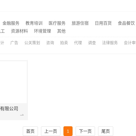
建房公司，云南晟构专注品质营造
推荐
濮阳旧房改造多少钱-河南璟臻环保建材有限公司透明预算
推荐
金融服务
教育培训
医疗服务
旅游住宿
日用百货
食品餐饮
洛阳装饰费用-河南璟臻环保建材有限公司透明报价
推荐
电工
资源材料
环境管理
其他
设计
广告
公关策划
咨询
拍卖
代理
调查
法律服务
会计审
有限公司
首页
上一页
1
下一页
尾页