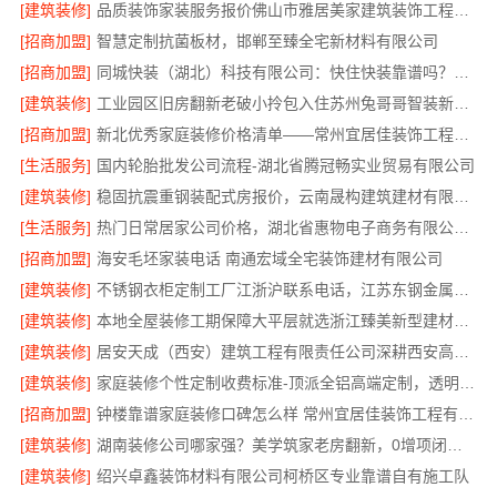
[建筑装修]
品质装饰家装服务报价佛山市雅居美家建筑装饰工程有限公司
[招商加盟]
智慧定制抗菌板材，邯郸至臻全宅新材料有限公司
[招商加盟]
同城快装（湖北）科技有限公司：快住快装靠谱吗？省心老房翻新工期保障
[建筑装修]
工业园区旧房翻新老破小拎包入住苏州兔哥哥智装新材料有限公司
[招商加盟]
新北优秀家庭装修价格清单——常州宜居佳装饰工程有限公司
[生活服务]
国内轮胎批发公司流程-湖北省腾冠畅实业贸易有限公司
[建筑装修]
稳固抗震重钢装配式房报价，云南晟构建筑建材有限公司公开透明
[生活服务]
热门日常居家公司价格，湖北省惠物电子商务有限公司品质优选
[招商加盟]
海安毛坯家装电话 南通宏域全宅装饰建材有限公司
[建筑装修]
不锈钢衣柜定制工厂江浙沪联系电话，江苏东钢金属科技有限公司专业答疑
[建筑装修]
本地全屋装修工期保障大平层就选浙江臻美新型建材有限公司
[建筑装修]
居安天成（西安）建筑工程有限责任公司深耕西安高新区专业家装设计刚需房售后完善
[建筑装修]
家庭装修个性定制收费标准-顶派全铝高端定制，透明报价无增项
[招商加盟]
钟楼靠谱家庭装修口碑怎么样 常州宜居佳装饰工程有限公司
[建筑装修]
湖南装修公司哪家强？美学筑家老房翻新，0增项闭口合同
[建筑装修]
绍兴卓鑫装饰材料有限公司柯桥区专业靠谱自有施工队