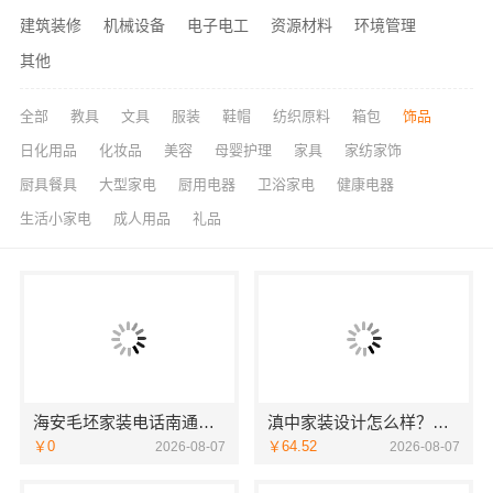
建筑装修
机械设备
电子电工
资源材料
环境管理
其他
全部
教具
文具
服装
鞋帽
纺织原料
箱包
饰品
日化用品
化妆品
美容
母婴护理
家具
家纺家饰
厨具餐具
大型家电
厨用电器
卫浴家电
健康电器
生活小家电
成人用品
礼品
海安毛坯家装电话南通宏域全宅装饰建材有限公司
滇中家装设计怎么样？云南至高新型建材有限公司设计专业
￥0
￥64.52
2026-08-07
2026-08-07