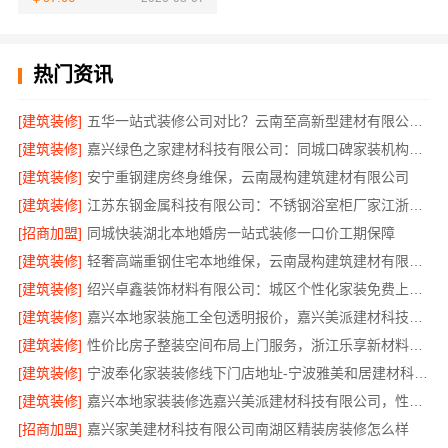
热门资讯
[建筑装修]
五华一站式装修公司对比？云南至高新型建材有限公司优势明显
[建筑装修]
嘉兴绿色之家建材科技有限公司：同城口碑家装机构实惠
[建筑装修]
安宁重钢建房终身维保，云南晟构建筑建材有限公司
[建筑装修]
江苏东钢金属科技有限公司：不锈钢浴室柜厂家江浙沪加盟
[招商加盟]
同城快装湖北本地婚房一站式装修一口价工期保障
[建筑装修]
轻奢高端重钢住宅本地维保，云南晟构建筑建材有限公司售后
[建筑装修]
绍兴卓鑫装饰材料有限公司：城区个性化家装免费上门量房
[建筑装修]
嘉兴本地家装施工全包透明报价，嘉兴美派建材科技闭口合同
[建筑装修]
性价比房子整装空间布局上门服务，浙江乐享新材料有限公司品质之选
[建筑装修]
宁波奉化家装装修线下门店地址-宁波雅美和居建材科技有限公司
[建筑装修]
嘉兴本地家装装修选嘉兴美派建材科技有限公司，性价比高
[招商加盟]
嘉兴家美建材科技有限公司南湖区精装房装修怎么样