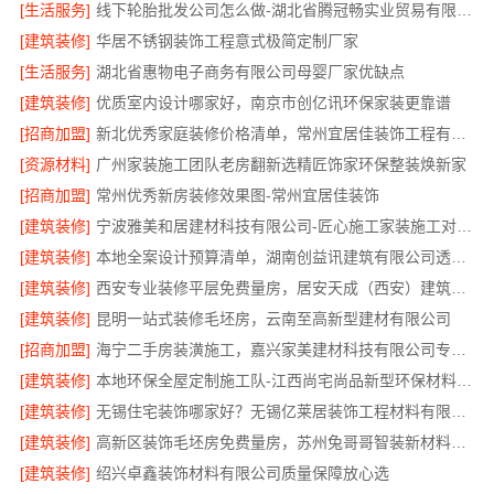
[生活服务]
线下轮胎批发公司怎么做-湖北省腾冠畅实业贸易有限公司
[建筑装修]
华居不锈钢装饰工程意式极简定制厂家
[生活服务]
湖北省惠物电子商务有限公司母婴厂家优缺点
[建筑装修]
优质室内设计哪家好，南京市创亿讯环保家装更靠谱
[招商加盟]
新北优秀家庭装修价格清单，常州宜居佳装饰工程有限公司清晰透明
[资源材料]
广州家装施工团队老房翻新选精匠饰家环保整装焕新家
[招商加盟]
常州优秀新房装修效果图-常州宜居佳装饰
[建筑装修]
宁波雅美和居建材科技有限公司-匠心施工家装施工对接渠道
[建筑装修]
本地全案设计预算清单，湖南创益讯建筑有限公司透明公开
[建筑装修]
西安专业装修平层免费量房，居安天成（西安）建筑工程有限责任公司
[建筑装修]
昆明一站式装修毛坯房，云南至高新型建材有限公司
[招商加盟]
海宁二手房装潢施工，嘉兴家美建材科技有限公司专业施工
[建筑装修]
本地环保全屋定制施工队-江西尚宅尚品新型环保材料有限公司
[建筑装修]
无锡住宅装饰哪家好？无锡亿莱居装饰工程材料有限公司
[建筑装修]
高新区装饰毛坯房免费量房，苏州兔哥哥智装新材料有限公司专业顾问上门
[建筑装修]
绍兴卓鑫装饰材料有限公司质量保障放心选