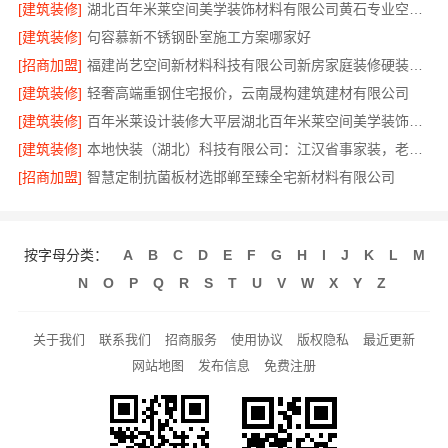
[建筑装修]
湖北百年米莱空间美学装饰材料有限公司黄石专业空间设计一站式服务
[建筑装修]
句容慕新不锈钢卧室施工方案哪家好
[招商加盟]
福建尚艺空间新材料科技有限公司新房家庭装修硬装施工
[建筑装修]
轻奢高端重钢住宅报价，云南晟构建筑建材有限公司
[建筑装修]
百年米莱设计装修大平层湖北百年米莱空间美学装饰材料有限公司
[建筑装修]
本地快装（湖北）科技有限公司：江汉省事家装，老房翻新快人一步
[招商加盟]
智慧定制抗菌板材选邯郸至臻全宅新材料有限公司
按字母分类：
A
B
C
D
E
F
G
H
I
J
K
L
M
N
O
P
Q
R
S
T
U
V
W
X
Y
Z
关于我们
联系我们
招商服务
使用协议
版权隐私
最近更新
网站地图
发布信息
免费注册