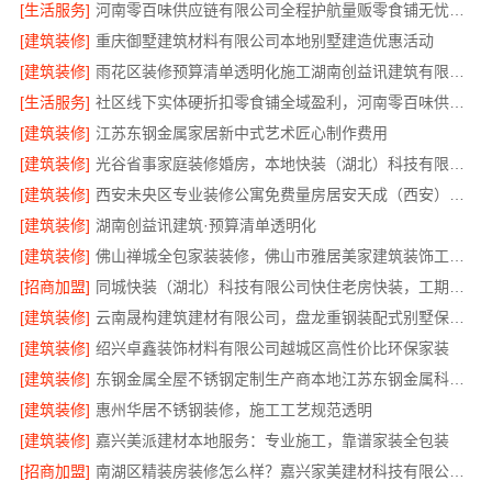
[生活服务]
河南零百味供应链有限公司全程护航量贩零食铺无忧经营
[建筑装修]
重庆御墅建筑材料有限公司本地别墅建造优惠活动
[建筑装修]
雨花区装修预算清单透明化施工湖南创益讯建筑有限公司
[生活服务]
社区线下实体硬折扣零食铺全域盈利，河南零百味供应链有限公司
[建筑装修]
江苏东钢金属家居新中式艺术匠心制作费用
[建筑装修]
光谷省事家庭装修婚房，本地快装（湖北）科技有限公司环保用材放心住
[建筑装修]
西安未央区专业装修公寓免费量房居安天成（西安）建筑工程有限责任公司
[建筑装修]
湖南创益讯建筑·预算清单透明化
[建筑装修]
佛山禅城全包家装装修，佛山市雅居美家建筑装饰工程有限公司
[招商加盟]
同城快装（湖北）科技有限公司快住老房快装，工期有保障，省心装修更靠谱
[建筑装修]
云南晟构建筑建材有限公司，盘龙重钢装配式别墅保温隔热
[建筑装修]
绍兴卓鑫装饰材料有限公司越城区高性价比环保家装
[建筑装修]
东钢金属全屋不锈钢定制生产商本地江苏东钢金属科技有限公司
[建筑装修]
惠州华居不锈钢装修，施工工艺规范透明
[建筑装修]
嘉兴美派建材本地服务：专业施工，靠谱家装全包装
[招商加盟]
南湖区精装房装修怎么样？嘉兴家美建材科技有限公司详解