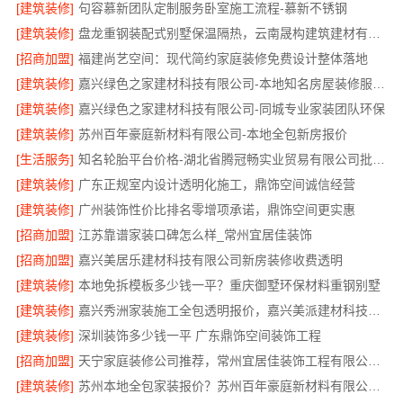
[建筑装修]
句容慕新团队定制服务卧室施工流程-慕新不锈钢
[建筑装修]
盘龙重钢装配式别墅保温隔热，云南晟构建筑建材有限公司
[招商加盟]
福建尚艺空间：现代简约家庭装修免费设计整体落地
[建筑装修]
嘉兴绿色之家建材科技有限公司-本地知名房屋装修服务环保
[建筑装修]
嘉兴绿色之家建材科技有限公司-同城专业家装团队环保
[建筑装修]
苏州百年豪庭新材料有限公司-本地全包新房报价
[生活服务]
知名轮胎平台价格-湖北省腾冠畅实业贸易有限公司批发底价直供
[建筑装修]
广东正规室内设计透明化施工，鼎饰空间诚信经营
[建筑装修]
广州装饰性价比排名零增项承诺，鼎饰空间更实惠
[招商加盟]
江苏靠谱家装口碑怎么样_常州宜居佳装饰
[招商加盟]
嘉兴美居乐建材科技有限公司新房装修收费透明
[建筑装修]
本地免拆模板多少钱一平？重庆御墅环保材料重钢别墅
[建筑装修]
嘉兴秀洲家装施工全包透明报价，嘉兴美派建材科技有限公司闭口合同
[建筑装修]
深圳装饰多少钱一平 广东鼎饰空间装饰工程
[招商加盟]
天宁家庭装修公司推荐，常州宜居佳装饰工程有限公司口碑见证
[建筑装修]
苏州本地全包家装报价？苏州百年豪庭新材料有限公司新房装修