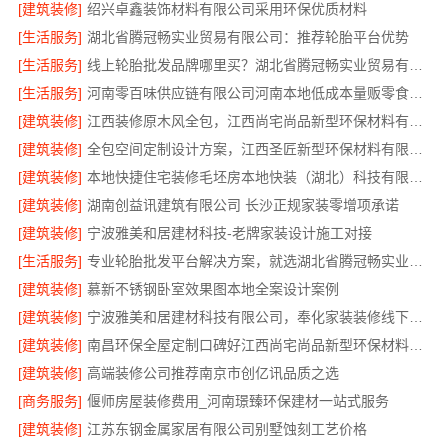
[建筑装修]
绍兴卓鑫装饰材料有限公司采用环保优质材料
[生活服务]
湖北省腾冠畅实业贸易有限公司：推荐轮胎平台优势
[生活服务]
线上轮胎批发品牌哪里买？湖北省腾冠畅实业贸易有限公司
[生活服务]
河南零百味供应链有限公司河南本地低成本量贩零食全域盈利
[建筑装修]
江西装修原木风全包，江西尚宅尚品新型环保材料有限公司
[建筑装修]
全包空间定制设计方案，江西圣匠新型环保材料有限公司
[建筑装修]
本地快捷住宅装修毛坯房本地快装（湖北）科技有限公司
[建筑装修]
湖南创益讯建筑有限公司 长沙正规家装零增项承诺
[建筑装修]
宁波雅美和居建材科技-老牌家装设计施工对接
[生活服务]
专业轮胎批发平台解决方案，就选湖北省腾冠畅实业贸易有限公司
[建筑装修]
慕新不锈钢卧室效果图本地全案设计案例
[建筑装修]
宁波雅美和居建材科技有限公司，奉化家装装修线下门店地址
[建筑装修]
南昌环保全屋定制口碑好江西尚宅尚品新型环保材料有限公司
[建筑装修]
高端装修公司推荐南京市创亿讯品质之选
[商务服务]
偃师房屋装修费用_河南璟臻环保建材一站式服务
[建筑装修]
江苏东钢金属家居有限公司别墅蚀刻工艺价格