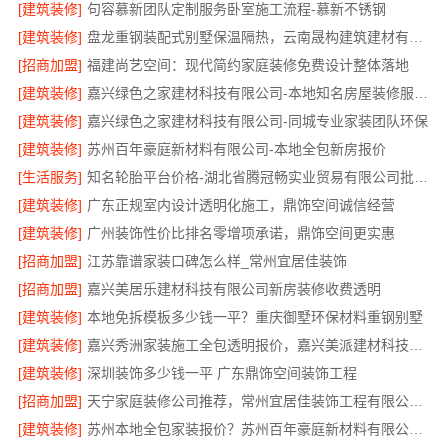
[建筑装修]
句容慕新团队定制服务卧室施工流程-慕新不锈钢
[建筑装修]
盘龙重钢装配式别墅保温隔热，云南晟构建筑建材有限公司
[招商加盟]
福建尚艺空间：现代简约家庭装修免费设计整体落地
[建筑装修]
嘉兴绿色之家建材科技有限公司-本地知名房屋装修服务环保
[建筑装修]
嘉兴绿色之家建材科技有限公司-同城专业家装团队环保
[建筑装修]
苏州百年豪庭新材料有限公司-本地全包新房报价
[生活服务]
知名轮胎平台价格-湖北省腾冠畅实业贸易有限公司批发底价直供
[建筑装修]
广东正规室内设计透明化施工，鼎饰空间诚信经营
[建筑装修]
广州装饰性价比排名零增项承诺，鼎饰空间更实惠
[招商加盟]
江苏靠谱家装口碑怎么样_常州宜居佳装饰
[招商加盟]
嘉兴美居乐建材科技有限公司新房装修收费透明
[建筑装修]
本地免拆模板多少钱一平？重庆御墅环保材料重钢别墅
[建筑装修]
嘉兴秀洲家装施工全包透明报价，嘉兴美派建材科技有限公司闭口合同
[建筑装修]
深圳装饰多少钱一平 广东鼎饰空间装饰工程
[招商加盟]
天宁家庭装修公司推荐，常州宜居佳装饰工程有限公司口碑见证
[建筑装修]
苏州本地全包家装报价？苏州百年豪庭新材料有限公司新房装修