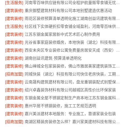
[生活服务]
河南零百味供应链有限公司全程护航量贩零食铺无忧经营
[建筑装修]
重庆御墅建筑材料有限公司本地别墅建造优惠活动
[建筑装修]
雨花区装修预算清单透明化施工湖南创益讯建筑有限公司
[生活服务]
社区线下实体硬折扣零食铺全域盈利，河南零百味供应链有限公司
[建筑装修]
江苏东钢金属家居新中式艺术匠心制作费用
[建筑装修]
光谷省事家庭装修婚房，本地快装（湖北）科技有限公司环保用材放心住
[建筑装修]
西安未央区专业装修公寓免费量房居安天成（西安）建筑工程有限责任公司
[建筑装修]
湖南创益讯建筑·预算清单透明化
[建筑装修]
佛山禅城全包家装装修，佛山市雅居美家建筑装饰工程有限公司
[招商加盟]
同城快装（湖北）科技有限公司快住老房快装，工期有保障，省心装修更靠谱
[建筑装修]
云南晟构建筑建材有限公司，盘龙重钢装配式别墅保温隔热
[建筑装修]
绍兴卓鑫装饰材料有限公司越城区高性价比环保家装
[建筑装修]
东钢金属全屋不锈钢定制生产商本地江苏东钢金属科技有限公司
[建筑装修]
惠州华居不锈钢装修，施工工艺规范透明
[建筑装修]
嘉兴美派建材本地服务：专业施工，靠谱家装全包装
[招商加盟]
南湖区精装房装修怎么样？嘉兴家美建材科技有限公司详解