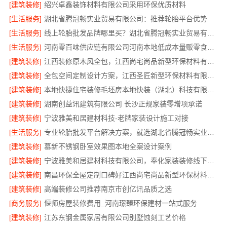
[建筑装修]
绍兴卓鑫装饰材料有限公司采用环保优质材料
[生活服务]
湖北省腾冠畅实业贸易有限公司：推荐轮胎平台优势
[生活服务]
线上轮胎批发品牌哪里买？湖北省腾冠畅实业贸易有限公司
[生活服务]
河南零百味供应链有限公司河南本地低成本量贩零食全域盈利
[建筑装修]
江西装修原木风全包，江西尚宅尚品新型环保材料有限公司
[建筑装修]
全包空间定制设计方案，江西圣匠新型环保材料有限公司
[建筑装修]
本地快捷住宅装修毛坯房本地快装（湖北）科技有限公司
[建筑装修]
湖南创益讯建筑有限公司 长沙正规家装零增项承诺
[建筑装修]
宁波雅美和居建材科技-老牌家装设计施工对接
[生活服务]
专业轮胎批发平台解决方案，就选湖北省腾冠畅实业贸易有限公司
[建筑装修]
慕新不锈钢卧室效果图本地全案设计案例
[建筑装修]
宁波雅美和居建材科技有限公司，奉化家装装修线下门店地址
[建筑装修]
南昌环保全屋定制口碑好江西尚宅尚品新型环保材料有限公司
[建筑装修]
高端装修公司推荐南京市创亿讯品质之选
[商务服务]
偃师房屋装修费用_河南璟臻环保建材一站式服务
[建筑装修]
江苏东钢金属家居有限公司别墅蚀刻工艺价格