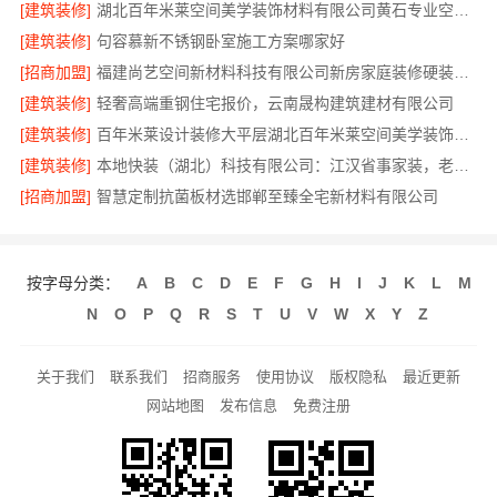
[建筑装修]
湖北百年米莱空间美学装饰材料有限公司黄石专业空间设计一站式服务
[建筑装修]
句容慕新不锈钢卧室施工方案哪家好
[招商加盟]
福建尚艺空间新材料科技有限公司新房家庭装修硬装施工
[建筑装修]
轻奢高端重钢住宅报价，云南晟构建筑建材有限公司
[建筑装修]
百年米莱设计装修大平层湖北百年米莱空间美学装饰材料有限公司
[建筑装修]
本地快装（湖北）科技有限公司：江汉省事家装，老房翻新快人一步
[招商加盟]
智慧定制抗菌板材选邯郸至臻全宅新材料有限公司
按字母分类：
A
B
C
D
E
F
G
H
I
J
K
L
M
N
O
P
Q
R
S
T
U
V
W
X
Y
Z
关于我们
联系我们
招商服务
使用协议
版权隐私
最近更新
网站地图
发布信息
免费注册