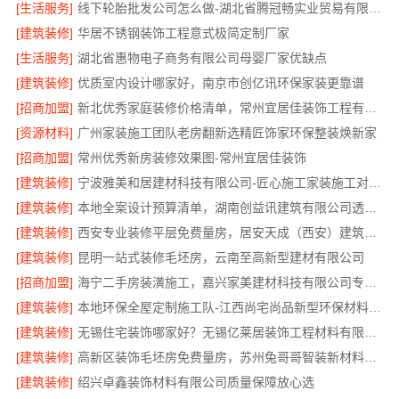
[生活服务]
线下轮胎批发公司怎么做-湖北省腾冠畅实业贸易有限公司
[建筑装修]
华居不锈钢装饰工程意式极简定制厂家
[生活服务]
湖北省惠物电子商务有限公司母婴厂家优缺点
[建筑装修]
优质室内设计哪家好，南京市创亿讯环保家装更靠谱
[招商加盟]
新北优秀家庭装修价格清单，常州宜居佳装饰工程有限公司清晰透明
[资源材料]
广州家装施工团队老房翻新选精匠饰家环保整装焕新家
[招商加盟]
常州优秀新房装修效果图-常州宜居佳装饰
[建筑装修]
宁波雅美和居建材科技有限公司-匠心施工家装施工对接渠道
[建筑装修]
本地全案设计预算清单，湖南创益讯建筑有限公司透明公开
[建筑装修]
西安专业装修平层免费量房，居安天成（西安）建筑工程有限责任公司
[建筑装修]
昆明一站式装修毛坯房，云南至高新型建材有限公司
[招商加盟]
海宁二手房装潢施工，嘉兴家美建材科技有限公司专业施工
[建筑装修]
本地环保全屋定制施工队-江西尚宅尚品新型环保材料有限公司
[建筑装修]
无锡住宅装饰哪家好？无锡亿莱居装饰工程材料有限公司
[建筑装修]
高新区装饰毛坯房免费量房，苏州兔哥哥智装新材料有限公司专业顾问上门
[建筑装修]
绍兴卓鑫装饰材料有限公司质量保障放心选