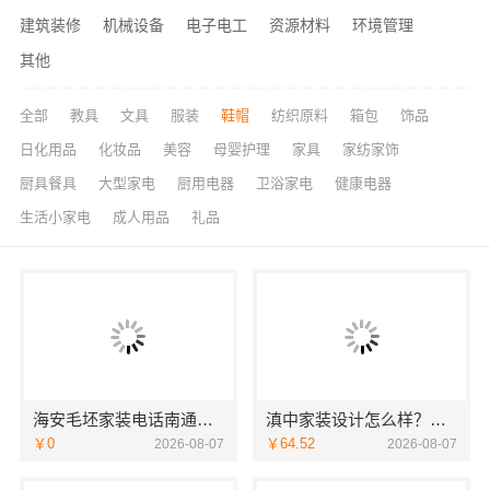
建筑装修
机械设备
电子电工
资源材料
环境管理
其他
全部
教具
文具
服装
鞋帽
纺织原料
箱包
饰品
日化用品
化妆品
美容
母婴护理
家具
家纺家饰
厨具餐具
大型家电
厨用电器
卫浴家电
健康电器
生活小家电
成人用品
礼品
海安毛坯家装电话南通宏域全宅装饰建材有限公司
滇中家装设计怎么样？云南至高新型建材有限公司设计专业
￥0
￥64.52
2026-08-07
2026-08-07