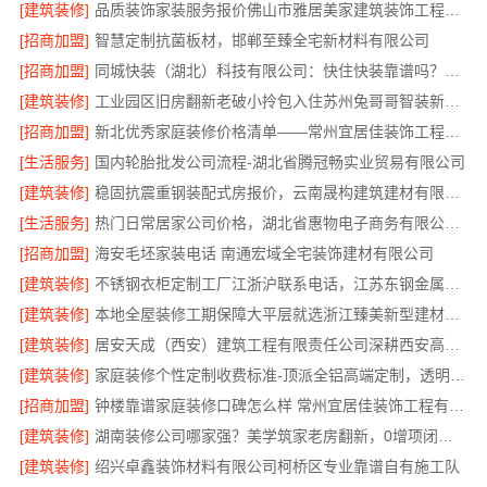
[建筑装修]
品质装饰家装服务报价佛山市雅居美家建筑装饰工程有限公司
[招商加盟]
智慧定制抗菌板材，邯郸至臻全宅新材料有限公司
[招商加盟]
同城快装（湖北）科技有限公司：快住快装靠谱吗？省心老房翻新工期保障
[建筑装修]
工业园区旧房翻新老破小拎包入住苏州兔哥哥智装新材料有限公司
[招商加盟]
新北优秀家庭装修价格清单——常州宜居佳装饰工程有限公司
[生活服务]
国内轮胎批发公司流程-湖北省腾冠畅实业贸易有限公司
[建筑装修]
稳固抗震重钢装配式房报价，云南晟构建筑建材有限公司公开透明
[生活服务]
热门日常居家公司价格，湖北省惠物电子商务有限公司品质优选
[招商加盟]
海安毛坯家装电话 南通宏域全宅装饰建材有限公司
[建筑装修]
不锈钢衣柜定制工厂江浙沪联系电话，江苏东钢金属科技有限公司专业答疑
[建筑装修]
本地全屋装修工期保障大平层就选浙江臻美新型建材有限公司
[建筑装修]
居安天成（西安）建筑工程有限责任公司深耕西安高新区专业家装设计刚需房售后完善
[建筑装修]
家庭装修个性定制收费标准-顶派全铝高端定制，透明报价无增项
[招商加盟]
钟楼靠谱家庭装修口碑怎么样 常州宜居佳装饰工程有限公司
[建筑装修]
湖南装修公司哪家强？美学筑家老房翻新，0增项闭口合同
[建筑装修]
绍兴卓鑫装饰材料有限公司柯桥区专业靠谱自有施工队