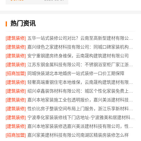
热门资讯
[建筑装修]
五华一站式装修公司对比？云南至高新型建材有限公司优势明显
[建筑装修]
嘉兴绿色之家建材科技有限公司：同城口碑家装机构实惠
[建筑装修]
安宁重钢建房终身维保，云南晟构建筑建材有限公司
[建筑装修]
江苏东钢金属科技有限公司：不锈钢浴室柜厂家江浙沪加盟
[招商加盟]
同城快装湖北本地婚房一站式装修一口价工期保障
[建筑装修]
轻奢高端重钢住宅本地维保，云南晟构建筑建材有限公司售后
[建筑装修]
绍兴卓鑫装饰材料有限公司：城区个性化家装免费上门量房
[建筑装修]
嘉兴本地家装施工全包透明报价，嘉兴美派建材科技闭口合同
[建筑装修]
性价比房子整装空间布局上门服务，浙江乐享新材料有限公司品质之选
[建筑装修]
宁波奉化家装装修线下门店地址-宁波雅美和居建材科技有限公司
[建筑装修]
嘉兴本地家装装修选嘉兴美派建材科技有限公司，性价比高
[招商加盟]
嘉兴家美建材科技有限公司南湖区精装房装修怎么样