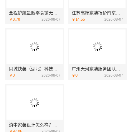
全程护航量贩零食铺无忧经营，河南零百味加盟全程护航
江苏高端家装报价南京市创亿讯透明无忧
￥8.78
￥14.55
2026-08-07
2026-08-07
同城快装（湖北）科技有限公司：快住老房快装，工期保障
广州天河家装服务团队精装房改造？精匠饰家拎包入住
￥0
￥0
2026-08-07
2026-08-07
滇中家装设计怎么样？云南至高新型建材有限公司口碑佳
￥97.06
2026-08-07