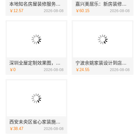
本地知名房屋装修服务环保，嘉兴绿色之家建材科技有限公司
嘉兴美居乐：新房装修居室改造预约
￥12.57
￥60.15
2026-08-08
2026-08-08
深圳全屋定制效果图，华居不锈钢演绎
宁波余姚家装设计到店咨询宁波雅美和居建材科技
￥0
￥24.55
2026-08-08
2026-08-08
西安未央区省心家装施工毛坯房材料靠谱-居安天成
￥38.47
2026-08-08