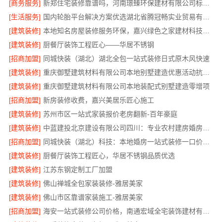
[商务服务]
新郑住宅装修靠谱吗，河南璟臻环保建材有限公司标准化施工
[生活服务]
国内轮胎平台解决方案优选湖北省腾冠畅实业贸易有限公司
[建筑装修]
本地知名房屋装修服务环保，嘉兴绿色之家建材科技绿色首选
[建筑装修]
厨餐厅装饰工程匠心——华居不锈钢
[招商加盟]
同城快装（湖北）湖北全包一站式装修日式原木风快速
[建筑装修]
重庆御墅建筑材料有限公司本地别墅建造优惠活动抗震防风
[建筑装修]
重庆御墅建筑材料有限公司本地装配式别墅建造零增项
[招商加盟]
新房装修收费，嘉兴美居乐匠心施工
[建筑装修]
苏州市区一站式家装报价老房翻新-百年豪庭
[建筑装修]
中蓝建投北京建设有限公司四川：专业农村建房婚房布置
[招商加盟]
同城快装（湖北）科技：本地婚房一站式装修一口价工期保障
[建筑装修]
厨餐厅装饰工程匠心，华居不锈钢品质优选
[建筑装修]
江苏东钢定制工厂加盟
[建筑装修]
佛山禅城全包家装装修-雅居美家
[建筑装修]
佛山市区靠谱家装施工-雅居美家
[招商加盟]
海安一站式装修公司价格，南通宏域全宅装饰建材有限公司报价透明