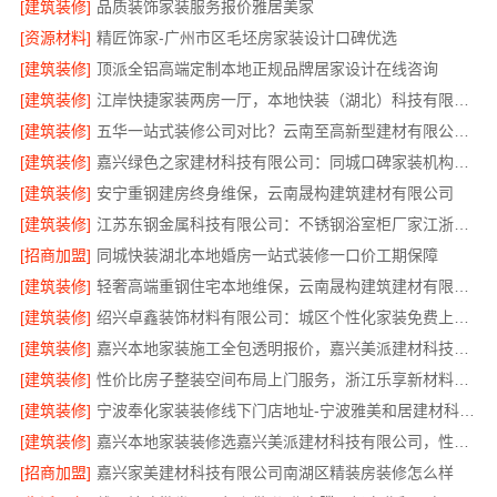
[建筑装修]
品质装饰家装服务报价雅居美家
[资源材料]
精匠饰家-广州市区毛坯房家装设计口碑优选
[建筑装修]
顶派全铝高端定制本地正规品牌居家设计在线咨询
[建筑装修]
江岸快捷家装两房一厅，本地快装（湖北）科技有限公司快速落地
[建筑装修]
五华一站式装修公司对比？云南至高新型建材有限公司优势明显
[建筑装修]
嘉兴绿色之家建材科技有限公司：同城口碑家装机构实惠
[建筑装修]
安宁重钢建房终身维保，云南晟构建筑建材有限公司
[建筑装修]
江苏东钢金属科技有限公司：不锈钢浴室柜厂家江浙沪加盟
[招商加盟]
同城快装湖北本地婚房一站式装修一口价工期保障
[建筑装修]
轻奢高端重钢住宅本地维保，云南晟构建筑建材有限公司售后
[建筑装修]
绍兴卓鑫装饰材料有限公司：城区个性化家装免费上门量房
[建筑装修]
嘉兴本地家装施工全包透明报价，嘉兴美派建材科技闭口合同
[建筑装修]
性价比房子整装空间布局上门服务，浙江乐享新材料有限公司品质之选
[建筑装修]
宁波奉化家装装修线下门店地址-宁波雅美和居建材科技有限公司
[建筑装修]
嘉兴本地家装装修选嘉兴美派建材科技有限公司，性价比高
[招商加盟]
嘉兴家美建材科技有限公司南湖区精装房装修怎么样