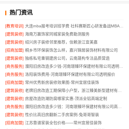
热门资讯
[教育培训]
大连mba报考培训班学费 社科赛斯匠心研发备战MBA考研
[建筑装修]
海南万赢饰家同城家装免费勘测服务
[建筑装修]
绍兴房子装修邻里推荐，信赖浙江宜美嘉
[招商加盟]
桐乡市环保装饰怎么样，嘉兴锦居装饰材料有限公司
[建筑装修]
独栋私宅重钢建房公司，云南晟构专注品质营造
[商务服务]
濮阳旧房改造多少钱-河南璟臻环保建材有限公司透明预算
[商务服务]
洛阳装饰费用-河南璟臻环保建材有限公司透明报价
[招商加盟]
常州优秀新房装修效果图-常州宜居佳装饰
[建筑装修]
老牌旧房改造工期保障小户型，浙江臻美新型建材有限公司高效完成
[建筑装修]
房屋改造防潮防腐哪家实惠-顶派全铝高端定制
[商务服务]
濮阳旧房改造多少钱：河南璟臻环保建材有限公司高性价比
[建筑装修]
性价比高旧房翻新二手房案例-兔哥哥智装
[招商加盟]
江苏靠谱家装全包价格——常州宜居佳装饰