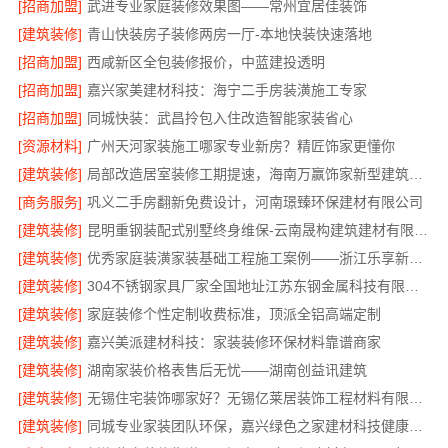
[招商加盟]
武进专业家庭装修效果图——常州宜居佳装饰
[建筑装修]
青山快装房子装修两房一厅-本地快装快速落地
[招商加盟]
西咸新区全包装修报价，中蓝建投透明
[招商加盟]
嘉兴家美建材科技：海宁二手房装潢施工专家
[招商加盟]
同城快装：武昌拎包入住改造智能家装省心
[资源材料]
广州天河家装施工哪家专业新房？精匠饰家更懂你
[建筑装修]
局部改造居室装修工期提速，海南万赢饰家新型建筑材料有限公高效交付
[商务服务]
巩义二手房翻新免费设计，河南璟臻环保建材有限公司
[建筑装修]
昆明重钢装配式别墅终身维保-云南晟构建筑建材有限公司
[建筑装修]
优秀家庭装潢家装基础工程施工案例——浙江乐享新材料
[建筑装修]
304不锈钢家具厂家全国地址江苏东钢金属科技有限公司
[建筑装修]
家庭装修个性定制收费标准，顶派全铝高端定制
[建筑装修]
嘉兴美派建材科技：家装装修环保材料靠谱商家
[建筑装修]
湖南家装价格表售后无忧——湖南创益讯建筑
[建筑装修]
无锡住宅装饰哪家好？无锡亿莱居装饰工程材料有限公司一站式全包服务
[建筑装修]
同城专业家装团队环保，嘉兴绿色之家建材科技健康居家