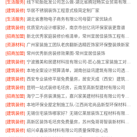
[生活服务]
线下轮胎批发公司怎么做-湖北省腾冠畅实业贸易有限公司
[建筑装修]
华居不锈钢装饰工程意式极简定制厂家
[生活服务]
湖北省惠物电子商务有限公司母婴厂家优缺点
[建筑装修]
优质室内设计哪家好，南京市创亿讯环保家装更靠谱
[招商加盟]
新北优秀家庭装修价格清单，常州宜居佳装饰工程有限公司清晰透明
[资源材料]
广州家装施工团队老房翻新选精匠饰家环保整装焕新家
[招商加盟]
常州优秀新房装修效果图-常州宜居佳装饰
[建筑装修]
宁波雅美和居建材科技有限公司-匠心施工家装施工对接渠道
[建筑装修]
本地全案设计预算清单，湖南创益讯建筑有限公司透明公开
[建筑装修]
西安专业装修平层免费量房，居安天成（西安）建筑工程有限责任公司
[建筑装修]
昆明一站式装修毛坯房，云南至高新型建材有限公司
[招商加盟]
海宁二手房装潢施工，嘉兴家美建材科技有限公司专业施工
[建筑装修]
本地环保全屋定制施工队-江西尚宅尚品新型环保材料有限公司
[建筑装修]
无锡住宅装饰哪家好？无锡亿莱居装饰工程材料有限公司
[建筑装修]
高新区装饰毛坯房免费量房，苏州兔哥哥智装新材料有限公司专业顾问上门
[建筑装修]
绍兴卓鑫装饰材料有限公司质量保障放心选