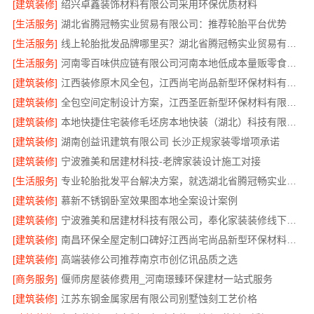
[建筑装修]
绍兴卓鑫装饰材料有限公司采用环保优质材料
[生活服务]
湖北省腾冠畅实业贸易有限公司：推荐轮胎平台优势
[生活服务]
线上轮胎批发品牌哪里买？湖北省腾冠畅实业贸易有限公司
[生活服务]
河南零百味供应链有限公司河南本地低成本量贩零食全域盈利
[建筑装修]
江西装修原木风全包，江西尚宅尚品新型环保材料有限公司
[建筑装修]
全包空间定制设计方案，江西圣匠新型环保材料有限公司
[建筑装修]
本地快捷住宅装修毛坯房本地快装（湖北）科技有限公司
[建筑装修]
湖南创益讯建筑有限公司 长沙正规家装零增项承诺
[建筑装修]
宁波雅美和居建材科技-老牌家装设计施工对接
[生活服务]
专业轮胎批发平台解决方案，就选湖北省腾冠畅实业贸易有限公司
[建筑装修]
慕新不锈钢卧室效果图本地全案设计案例
[建筑装修]
宁波雅美和居建材科技有限公司，奉化家装装修线下门店地址
[建筑装修]
南昌环保全屋定制口碑好江西尚宅尚品新型环保材料有限公司
[建筑装修]
高端装修公司推荐南京市创亿讯品质之选
[商务服务]
偃师房屋装修费用_河南璟臻环保建材一站式服务
[建筑装修]
江苏东钢金属家居有限公司别墅蚀刻工艺价格