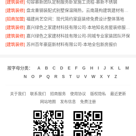
[建筑装修]
句容慕新团队定制服务卧室施工流程-慕新不锈钢
[建筑装修]
盘龙重钢装配式别墅保温隔热，云南晟构建筑建材有限公司
[招商加盟]
福建尚艺空间：现代简约家庭装修免费设计整体落地
[建筑装修]
嘉兴绿色之家建材科技有限公司-本地知名房屋装修服务环保
[建筑装修]
嘉兴绿色之家建材科技有限公司-同城专业家装团队环保
[建筑装修]
苏州百年豪庭新材料有限公司-本地全包新房报价
按字母分类：
A
B
C
D
E
F
G
H
I
J
K
L
M
N
O
P
Q
R
S
T
U
V
W
X
Y
Z
关于我们
联系我们
招商服务
使用协议
版权隐私
最近更新
网站地图
发布信息
免费注册