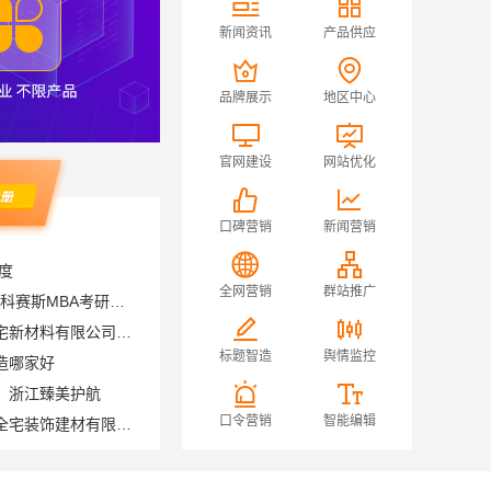
新闻资讯
产品供应
品牌展示
地区中心
官网建设
网站优化
口碑营销
新闻营销
度
大连MBA培训机构选哪家 社科赛斯MBA考研定制专属学生方案
全网营销
群站推广
永年焕新专业，邯郸至臻全宅新材料有限公司专注全屋整装解决方案
造哪家好
标题智造
舆情监控
，浙江臻美护航
海安毛坯家装电话南通宏域全宅装饰建材有限公司
口令营销
智能编辑
推荐嘉兴美派建材
苏州市区专业家装服务报价老房翻新苏州百年豪庭新材料有限公司
钟楼靠谱家庭装修口碑怎么样，常州宜居佳装饰好评案例