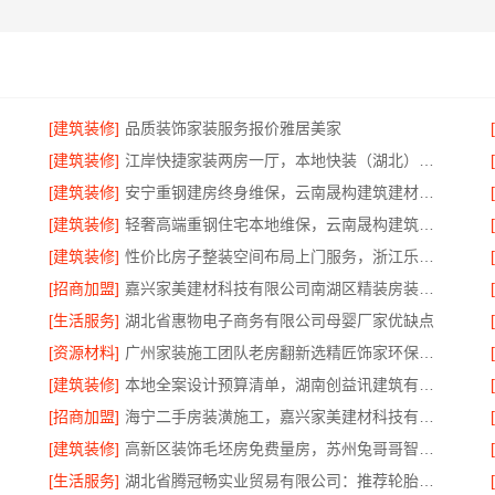
[建筑装修]
品质装饰家装服务报价雅居美家
[建筑装修]
江岸快捷家装两房一厅，本地快装（湖北）科技有限公司快速落地
[建筑装修]
安宁重钢建房终身维保，云南晟构建筑建材有限公司
[建筑装修]
轻奢高端重钢住宅本地维保，云南晟构建筑建材有限公司售后
[建筑装修]
性价比房子整装空间布局上门服务，浙江乐享新材料有限公司品质之选
[招商加盟]
嘉兴家美建材科技有限公司南湖区精装房装修怎么样
[生活服务]
湖北省惠物电子商务有限公司母婴厂家优缺点
[资源材料]
广州家装施工团队老房翻新选精匠饰家环保整装焕新家
[建筑装修]
本地全案设计预算清单，湖南创益讯建筑有限公司透明公开
[招商加盟]
海宁二手房装潢施工，嘉兴家美建材科技有限公司专业施工
[建筑装修]
高新区装饰毛坯房免费量房，苏州兔哥哥智装新材料有限公司专业顾问上门
[生活服务]
湖北省腾冠畅实业贸易有限公司：推荐轮胎平台优势