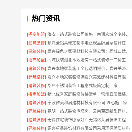
热门资讯
[招商加盟]
海安一站式装修公司价格，南通宏域全宅装饰建材有限公司报价透明
[建筑装修]
顶派全铝高端定制本地正规品牌居家设计在线咨询
[建筑装修]
嘉兴绿色之家建材科技有限公司：同城口碑家装机构实惠
[招商加盟]
同城快装湖北本地婚房一站式装修一口价工期保障
[建筑装修]
嘉兴本地家装施工全包透明报价，嘉兴美派建材科技闭口合同
[建筑装修]
嘉兴本地家装装修选嘉兴美派建材科技有限公司，性价比高
[建筑装修]
华居不锈钢装饰工程意式极简定制厂家
[招商加盟]
新北优秀家庭装修价格清单，常州宜居佳装饰工程有限公司清晰透明
[建筑装修]
宁波雅美和居建材科技有限公司-匠心施工家装施工对接渠道
[建筑装修]
昆明一站式装修毛坯房，云南至高新型建材有限公司
[建筑装修]
无锡住宅装饰哪家好？无锡亿莱居装饰工程材料有限公司
[建筑装修]
绍兴卓鑫装饰材料有限公司采用环保优质材料