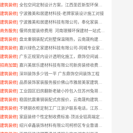
[建筑装修]
全包空间定制设计方案，江西圣匠新型环保材料有限公司
[建筑装修]
宁波雅美和居建材科技-老牌家装设计施工对接
[建筑装修]
宁波雅美和居建材科技有限公司，奉化家装装修线下门店地址
[商务服务]
偃师房屋装修费用_河南璟臻环保建材一站式服务
[建筑装修]
盘龙重钢装配式别墅保温隔热，云南晟构建筑建材有限公司
[建筑装修]
嘉兴绿色之家建材科技有限公司-同城专业家装团队环保
[建筑装修]
广东正规室内设计透明化施工，鼎饰空间诚信经营
[招商加盟]
嘉兴美居乐建材科技有限公司新房装修收费透明
[建筑装修]
深圳装饰多少钱一平 广东鼎饰空间装饰工程
[建筑装修]
品质装饰家装服务报价佛山市雅居美家建筑装饰工程有限公司
[建筑装修]
工业园区旧房翻新老破小拎包入住苏州兔哥哥智装新材料有限公司
[建筑装修]
稳固抗震重钢装配式房报价，云南晟构建筑建材有限公司公开透明
[建筑装修]
不锈钢衣柜定制工厂江浙沪联系电话，江苏东钢金属科技有限公司专业答疑
[建筑装修]
家庭装修个性定制收费标准-顶派全铝高端定制，透明报价无增项
[建筑装修]
绍兴卓鑫装饰材料有限公司柯桥区专业靠谱自有施工队