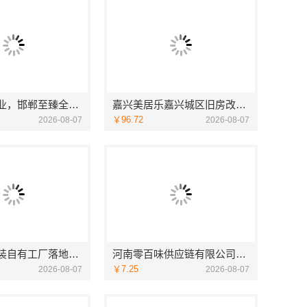
永年焕新专业，邯郸至臻全宅新材料有限公司专注全屋整装解决方案
嘉兴美居乐嘉兴城区旧房改造哪家好
￥96.72
2026-08-07
2026-08-07
旧房室内家装自有工厂落地福建尚艺空间新材料科技有限公司
河南零百味供应链有限公司轻投入硬折扣零食长久经营
￥7.25
2026-08-07
2026-08-07