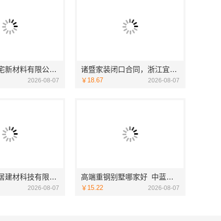
邯郸至臻全宅新材料有限公司，健康翻新进口材料开启绿色人居
诸暨家装闭口合同，浙江宜美嘉装饰让您放心
￥18.67
2026-08-07
2026-08-07
宁波雅美和居建材科技有限公司海曙家装施工线下门店地址
高端重钢别墅哪家好_中蓝建投北京建设有限公司四川
￥15.22
2026-08-07
2026-08-07