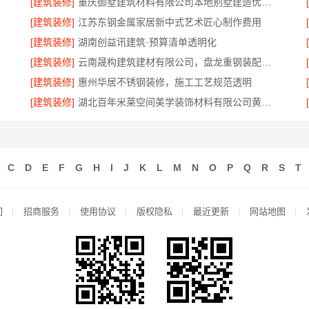
[建筑装修]
重庆御墅建筑材料有限公司本地别墅建造优惠活动
[建筑装修]
江苏东钢金属家居新中式艺术匠心制作费用
[建筑装修]
湖南创益讯建筑·预算清单透明化
[建筑装修]
云南晟构建筑建材有限公司，盘龙重钢装配式别墅保温隔热
[建筑装修]
惠州华居不锈钢装修，施工工艺规范透明
[建筑装修]
湖北百年米莱空间美学装饰材料有限公司黄石专业空间设计一站式服务
C
D
E
F
G
H
I
J
K
L
M
N
O
P
Q
R
S
T
们
招商服务
使用协议
版权隐私
最近更新
网站地图