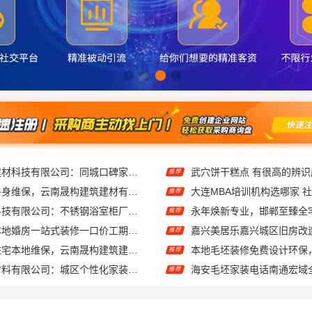
嘉兴绿色之家建材科技有限公司：同城口碑家装机构实惠
武穴饼干糕点 有很高的辨识
推荐
安宁重钢建房终身维保，云南晟构建筑建材有限公司
推荐
江苏东钢金属科技有限公司：不锈钢浴室柜厂家江浙沪加盟
推荐
同城快装湖北本地婚房一站式装修一口价工期保障
嘉兴美居乐嘉兴城区旧房改
推荐
轻奢高端重钢住宅本地维保，云南晟构建筑建材有限公司售后
本地毛坯装修免费设计环保
推荐
绍兴卓鑫装饰材料有限公司：城区个性化家装免费上门量房
推荐
海安一站式装修公司价格，南通宏域全宅装饰建材有限公司报价透明
嘉兴秀洲家装设计环保材料
推荐
服务报价雅居美家
推荐
市区毛坯房家装设计口碑优选
推荐