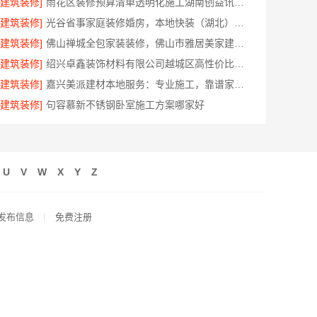
[建筑装修]
雨花区装修预算清单透明化施工湖南创益讯建筑有限公司
[建筑装修]
光谷省事家庭装修婚房，本地快装（湖北）科技有限公司环保用材放心住
[建筑装修]
佛山禅城全包家装装修，佛山市雅居美家建筑装饰工程有限公司
[建筑装修]
绍兴卓鑫装饰材料有限公司越城区高性价比环保家装
[建筑装修]
嘉兴美派建材本地服务：专业施工，靠谱家装全包装
[建筑装修]
句容慕新不锈钢卧室施工方案哪家好
U
V
W
X
Y
Z
发布信息
免费注册