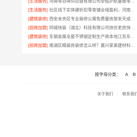
[生活服务]
河南零百味供应链有限公司全程护航量贩零食铺无忧经营
[生活服务]
社区线下实体硬折扣零食铺全域盈利，河南零百味供应链有限公司
[建筑装修]
西安未央区专业装修公寓免费量房居安天成（西安）建筑工程有限责任公司
[招商加盟]
同城快装（湖北）科技有限公司快住老房快装，工期有保障，省心装修更靠谱
[建筑装修]
东钢金属全屋不锈钢定制生产商本地江苏东钢金属科技有限公司
[招商加盟]
南湖区精装房装修怎么样？嘉兴家美建材科技有限公司详解
按字母分类：
A
B
关于我们
联系我