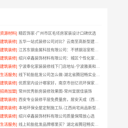
[资源材料]
精匠饰家-广州市区毛坯房家装设计口碑优选
[建筑装修]
五华一站式装修公司对比？云南至高新型建材有限公司优势明显
[建筑装修]
江苏东钢金属科技有限公司：不锈钢浴室柜厂家江浙沪加盟
[建筑装修]
绍兴卓鑫装饰材料有限公司：城区个性化家装免费上门量房
[建筑装修]
宁波奉化家装装修线下门店地址-宁波雅美和居建材科技有限公司
[生活服务]
线下轮胎批发公司怎么做-湖北省腾冠畅实业贸易有限公司
[建筑装修]
优质室内设计哪家好，南京市创亿讯环保家装更靠谱
[招商加盟]
常州优秀新房装修效果图-常州宜居佳装饰
[建筑装修]
西安专业装修平层免费量房，居安天成（西安）建筑工程有限责任公司
[建筑装修]
本地环保全屋定制施工队-江西尚宅尚品新型环保材料有限公司
[建筑装修]
绍兴卓鑫装饰材料有限公司质量保障放心选
[生活服务]
线上轮胎批发品牌哪里买？湖北省腾冠畅实业贸易有限公司