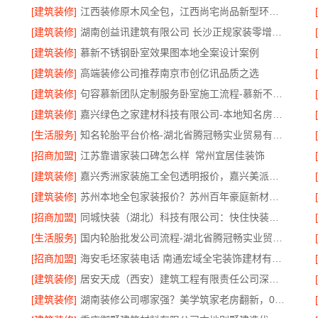
[建筑装修]
江西装修原木风全包，江西尚宅尚品新型环保材料有限公司
[建筑装修]
湖南创益讯建筑有限公司 长沙正规家装零增项承诺
[建筑装修]
慕新不锈钢卧室效果图本地全案设计案例
[建筑装修]
高端装修公司推荐南京市创亿讯品质之选
[建筑装修]
句容慕新团队定制服务卧室施工流程-慕新不锈钢
[建筑装修]
嘉兴绿色之家建材科技有限公司-本地知名房屋装修服务环保
[生活服务]
知名轮胎平台价格-湖北省腾冠畅实业贸易有限公司批发底价直供
[招商加盟]
江苏靠谱家装口碑怎么样_常州宜居佳装饰
[建筑装修]
嘉兴秀洲家装施工全包透明报价，嘉兴美派建材科技有限公司闭口合同
[建筑装修]
苏州本地全包家装报价？苏州百年豪庭新材料有限公司新房装修
[招商加盟]
同城快装（湖北）科技有限公司：快住快装靠谱吗？省心老房翻新工期保障
[生活服务]
国内轮胎批发公司流程-湖北省腾冠畅实业贸易有限公司
[招商加盟]
海安毛坯家装电话 南通宏域全宅装饰建材有限公司
[建筑装修]
居安天成（西安）建筑工程有限责任公司深耕西安高新区专业家装设计刚需房售后完善
[建筑装修]
湖南装修公司哪家强？美学筑家老房翻新，0增项闭口合同