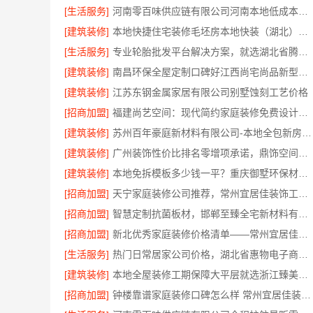
[生活服务]
河南零百味供应链有限公司河南本地低成本量贩零食全域盈利
[建筑装修]
本地快捷住宅装修毛坯房本地快装（湖北）科技有限公司
[生活服务]
专业轮胎批发平台解决方案，就选湖北省腾冠畅实业贸易有限公司
[建筑装修]
南昌环保全屋定制口碑好江西尚宅尚品新型环保材料有限公司
[建筑装修]
江苏东钢金属家居有限公司别墅蚀刻工艺价格
[招商加盟]
福建尚艺空间：现代简约家庭装修免费设计整体落地
[建筑装修]
苏州百年豪庭新材料有限公司-本地全包新房报价
[建筑装修]
广州装饰性价比排名零增项承诺，鼎饰空间更实惠
[建筑装修]
本地免拆模板多少钱一平？重庆御墅环保材料重钢别墅
[招商加盟]
天宁家庭装修公司推荐，常州宜居佳装饰工程有限公司口碑见证
[招商加盟]
智慧定制抗菌板材，邯郸至臻全宅新材料有限公司
[招商加盟]
新北优秀家庭装修价格清单——常州宜居佳装饰工程有限公司
[生活服务]
热门日常居家公司价格，湖北省惠物电子商务有限公司品质优选
[建筑装修]
本地全屋装修工期保障大平层就选浙江臻美新型建材有限公司
[招商加盟]
钟楼靠谱家庭装修口碑怎么样 常州宜居佳装饰工程有限公司