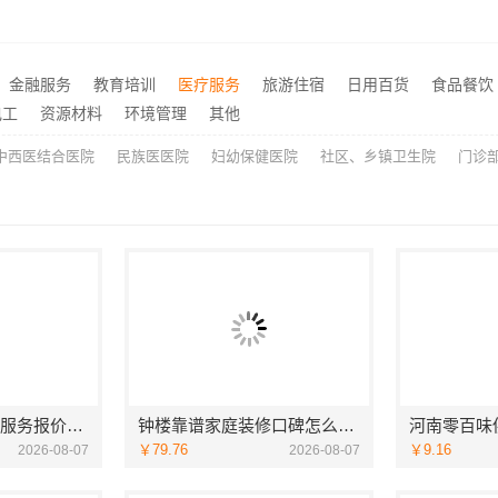
顶派全铝高端定制本地正规品牌居家设计在线咨询
推荐
江岸快捷家装两房一厅，本地快装（湖北）科技有限公司快速落地
推荐
金融服务
教育培训
医疗服务
旅游住宿
日用百货
食品餐饮
五华一站式装修公司对比？云南至高新型建材有限公司优势明显
推荐
电工
资源材料
环境管理
其他
中西医结合医院
民族医医院
妇幼保健医院
社区、乡镇卫生院
门诊
苏州市区专业家装服务报价老房翻新苏州百年豪庭新材料有限公司
钟楼靠谱家庭装修口碑怎么样，常州宜居佳装饰好评案例
￥79.76
￥9.16
2026-08-07
2026-08-07