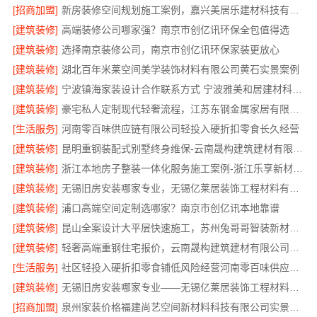
[招商加盟]
新房装修空间规划施工案例，嘉兴美居乐建材科技有限公司
[建筑装修]
高端装修公司哪家强？南京市创亿讯环保全包值得选
[建筑装修]
选择南京装修公司，南京市创亿讯环保家装更放心
[建筑装修]
湖北百年米莱空间美学装饰材料有限公司黄石实景案例
[建筑装修]
宁波镇海家装设计合作联系方式 宁波雅美和居建材科技有限公司
[建筑装修]
豪宅私人定制现代轻奢流程，江苏东钢金属家居有限公司详解
[生活服务]
河南零百味供应链有限公司轻投入硬折扣零食长久经营
[建筑装修]
昆明重钢装配式别墅终身维保-云南晟构建筑建材有限公司
[建筑装修]
浙江本地房子整装一体化服务施工案例-浙江乐享新材料有限公司
[建筑装修]
无锡旧房安装哪家专业，无锡亿莱居装饰工程材料有限公司
[建筑装修]
浦口高端空间定制选哪家？南京市创亿讯本地靠谱
[建筑装修]
昆山全案设计大平层快速施工，苏州兔哥哥智装新材料有限公司
[建筑装修]
轻奢高端重钢住宅报价，云南晟构建筑建材有限公司定制品质居所
[生活服务]
社区轻投入硬折扣零食铺低风险经营河南零百味供应链有限公司
[建筑装修]
无锡旧房安装哪家专业——无锡亿莱居装饰工程材料有限公司
[招商加盟]
泉州家装价格福建尚艺空间新材料科技有限公司实景案例