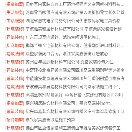
[招商加盟]
旧房室内家装自有工厂落地福建尚艺空间新材料科技有限公司
[生活服务]
河南零百味供应链有限公司轻投入硬折扣零食长久经营
[生活服务]
湖北省惠物电子商务有限公司优惠数码家电工具价格
[建筑装修]
宁波雅美和居建材科技有限公司|宁波余姚家装设计到店咨询
[建筑装修]
广东正规室内设计，鼎饰空间透明化施工
[招商加盟]
邯郸至臻全宅新材料有限公司，健康翻新进口材料开启绿色人居
[建筑装修]
诸暨家装闭口合同，浙江宜美嘉装饰让您放心
[建筑装修]
苏州百年豪庭新材料有限公司 靠谱家装拎包入住
[建筑装修]
中蓝建投北京建设有限公司四川高端重钢别墅优选指南
[建筑装修]
中蓝建投北京建设有限公司四川热门重钢别墅价格参考
[建筑装修]
宁波雅美和居建材科技有限公司海曙家装施工线下门店地址
[建筑装修]
高端重钢别墅哪家好_中蓝建投北京建设有限公司四川
[招商加盟]
嘉兴锦居装饰材料有限公司：嘉兴高端装饰地址
[建筑装修]
绍兴卓鑫装饰材料有限公司柯桥区专业靠谱装修施工队
[招商加盟]
嘉兴家美嘉善改造施工预算
[建筑装修]
佛山市区靠谱家装施工选佛山市雅居美家建筑装饰工程有限公司