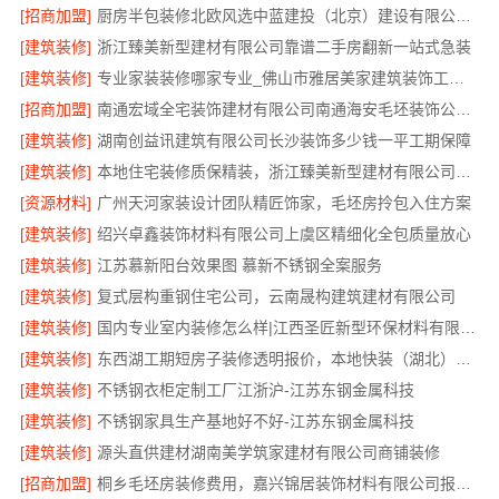
[招商加盟]
厨房半包装修北欧风选中蓝建投（北京）建设有限公司武功分公司
[建筑装修]
浙江臻美新型建材有限公司靠谱二手房翻新一站式急装
[建筑装修]
专业家装装修哪家专业_佛山市雅居美家建筑装饰工程有限公司
[招商加盟]
南通宏域全宅装饰建材有限公司南通海安毛坯装饰公司设计
[建筑装修]
湖南创益讯建筑有限公司长沙装饰多少钱一平工期保障
[建筑装修]
本地住宅装修质保精装，浙江臻美新型建材有限公司守护您的家
[资源材料]
广州天河家装设计团队精匠饰家，毛坯房拎包入住方案
[建筑装修]
绍兴卓鑫装饰材料有限公司上虞区精细化全包质量放心
[建筑装修]
江苏慕新阳台效果图 慕新不锈钢全案服务
[建筑装修]
复式层构重钢住宅公司，云南晟构建筑建材有限公司
[建筑装修]
国内专业室内装修怎么样|江西圣匠新型环保材料有限公司一站式整装
[建筑装修]
东西湖工期短房子装修透明报价，本地快装（湖北）科技有限公司合同明账
[建筑装修]
不锈钢衣柜定制工厂江浙沪-江苏东钢金属科技
[建筑装修]
不锈钢家具生产基地好不好-江苏东钢金属科技
[建筑装修]
源头直供建材湖南美学筑家建材有限公司商铺装修
[招商加盟]
桐乡毛坯房装修费用，嘉兴锦居装饰材料有限公司报价透明