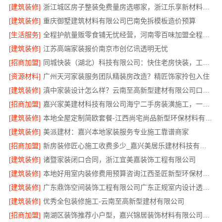
[建筑装修]
浙江城区房子整装免费量房选哪家，浙江乐享新材料有限公司
[建筑装修]
重庆御墅建筑材料有限公司巴南免拆模板造价预算
[生活服务]
全程护航量贩零食铺无忧经营，河南零百味加盟全程护航
[建筑装修]
江苏高端家装报价南京市创亿讯透明无忧
[招商加盟]
同城快装（湖北）科技有限公司：快住老房快装，工期保障
[资源材料]
广州天河家装服务团队精装房改造？精匠饰家拎包入住
[建筑装修]
滇中家装设计怎么样？云南至高新型建材有限公司口碑佳
[招商加盟]
嘉兴家美建材科技有限公司海宁二手房装潢施工，一站式省心服务
[建筑装修]
本地全屋定制简欧套餐-江西尚宅尚品新型环保材料有限公司
[建筑装修]
美派建材：嘉兴本地家装服务专业施工靠谱商家
[招商加盟]
新房装修匠心施工收费多少_嘉兴美居乐建材科技有限公司
[建筑装修]
诸暨家装闭口合同，浙江宜美嘉装饰工程有限公司
[建筑装修]
本地好用室内装修费用预算咨询江西圣匠新型环保材料有限公司
[建筑装修]
广东鼎饰空间装饰工程有限公司广东正规室内设计透明化施工
[建筑装修]
优秀全包装修施工-云南至高新型建材有限公司
[招商加盟]
南湖区装饰推荐小户型，嘉兴锦居装饰材料有限公司有案例