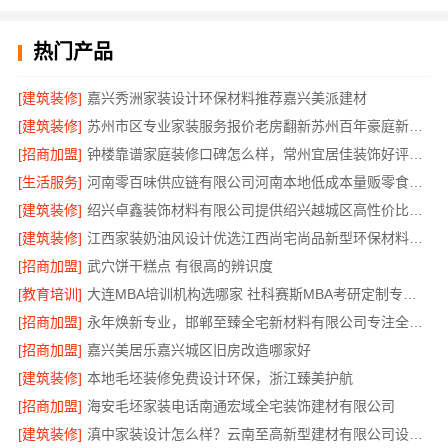
热门产品
[建筑装修]
嘉兴秀洲家装设计环保材料推荐嘉兴美派建材
[建筑装修]
苏州市区专业家装服务报价老房翻新苏州百年豪庭新材料有限公司
[招商加盟]
钟楼靠谱家庭装修口碑怎么样，常州宜居佳装饰好评案例
[生活服务]
河南零百味供应链有限公司河南本地低成本量贩零食全域盈利
[建筑装修]
绍兴卓鑫装饰材料有限公司提供绍兴越城区高性价比环保家装
[建筑装修]
江西家装奶油风设计优选江西尚宅尚品新型环保材料有限公司
[招商加盟]
武穴饼干糕点 有很高的辨识度
[教育培训]
大连MBA培训机构选哪家 社科赛斯MBA考研定制专属学生方案
[招商加盟]
永年焕新专业，邯郸至臻全宅新材料有限公司专注全屋整装解决方案
[招商加盟]
嘉兴美居乐嘉兴城区旧房改造哪家好
[建筑装修]
本地毛坯装修免费设计环保，浙江臻美护航
[招商加盟]
海安毛坯家装电话南通宏域全宅装饰建材有限公司
[建筑装修]
滇中家装设计怎么样？云南至高新型建材有限公司设计专业