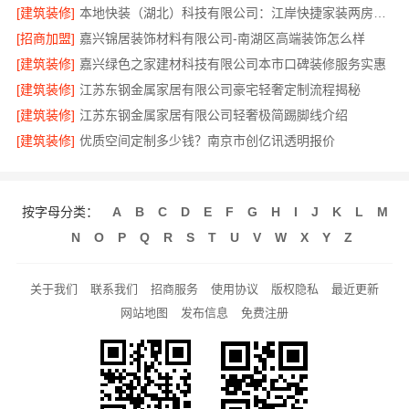
[建筑装修]
本地快装（湖北）科技有限公司：江岸快捷家装两房一厅
[招商加盟]
嘉兴锦居装饰材料有限公司-南湖区高端装饰怎么样
[建筑装修]
嘉兴绿色之家建材科技有限公司本市口碑装修服务实惠
[建筑装修]
江苏东钢金属家居有限公司豪宅轻奢定制流程揭秘
[建筑装修]
江苏东钢金属家居有限公司轻奢极简踢脚线介绍
[建筑装修]
优质空间定制多少钱？南京市创亿讯透明报价
按字母分类：
A
B
C
D
E
F
G
H
I
J
K
L
M
N
O
P
Q
R
S
T
U
V
W
X
Y
Z
关于我们
联系我们
招商服务
使用协议
版权隐私
最近更新
网站地图
发布信息
免费注册