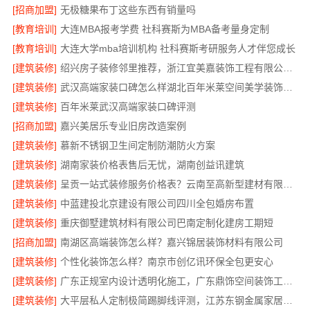
[招商加盟]
无极糖果布丁这些东西有销量吗
[教育培训]
大连MBA报考学费 社科赛斯为MBA备考量身定制
[教育培训]
大连大学mba培训机构 社科赛斯考研服务人才伴您成长
[建筑装修]
绍兴房子装修邻里推荐，浙江宜美嘉装饰工程有限公司口碑好
[建筑装修]
武汉高端家装口碑怎么样湖北百年米莱空间美学装饰材料有限公司
[建筑装修]
百年米莱武汉高端家装口碑评测
[招商加盟]
嘉兴美居乐专业旧房改造案例
[建筑装修]
慕新不锈钢卫生间定制防潮防火方案
[建筑装修]
湖南家装价格表售后无忧，湖南创益讯建筑
[建筑装修]
呈贡一站式装修服务价格表？云南至高新型建材有限公司透明定价
[建筑装修]
中蓝建投北京建设有限公司四川全包婚房布置
[建筑装修]
重庆御墅建筑材料有限公司巴南定制化建房工期短
[招商加盟]
南湖区高端装饰怎么样？嘉兴锦居装饰材料有限公司
[建筑装修]
个性化装饰怎么样？南京市创亿讯环保全包更安心
[建筑装修]
广东正规室内设计透明化施工，广东鼎饰空间装饰工程有限公司
[建筑装修]
大平层私人定制极简踢脚线评测，江苏东钢金属家居有限公司