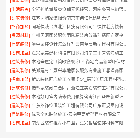
[建筑装修]
重庆御墅建筑材料有限公司巴南免拆模板造价预算
[生活服务]
全程护航量贩零食铺无忧经营，河南零百味加盟全程护航
[建筑装修]
江苏高端家装报价南京市创亿讯透明无忧
[招商加盟]
同城快装（湖北）科技有限公司：快住老房快装，工期保障
[资源材料]
广州天河家装服务团队精装房改造？精匠饰家拎包入住
[建筑装修]
滇中家装设计怎么样？云南至高新型建材有限公司口碑佳
[招商加盟]
嘉兴家美建材科技有限公司海宁二手房装潢施工，一站式省心服务
[建筑装修]
本地全屋定制简欧套餐-江西尚宅尚品新型环保材料有限公司
[建筑装修]
美派建材：嘉兴本地家装服务专业施工靠谱商家
[招商加盟]
新房装修匠心施工收费多少_嘉兴美居乐建材科技有限公司
[建筑装修]
诸暨家装闭口合同，浙江宜美嘉装饰工程有限公司
[建筑装修]
本地好用室内装修费用预算咨询江西圣匠新型环保材料有限公司
[建筑装修]
广东鼎饰空间装饰工程有限公司广东正规室内设计透明化施工
[建筑装修]
优秀全包装修施工-云南至高新型建材有限公司
[招商加盟]
南湖区装饰推荐小户型，嘉兴锦居装饰材料有限公司有案例