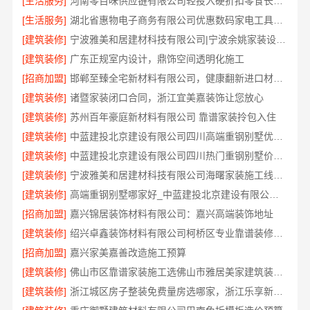
[生活服务]
河南零百味供应链有限公司轻投入硬折扣零食长久经营
[生活服务]
湖北省惠物电子商务有限公司优惠数码家电工具价格
[建筑装修]
宁波雅美和居建材科技有限公司|宁波余姚家装设计到店咨询
[建筑装修]
广东正规室内设计，鼎饰空间透明化施工
[招商加盟]
邯郸至臻全宅新材料有限公司，健康翻新进口材料开启绿色人居
[建筑装修]
诸暨家装闭口合同，浙江宜美嘉装饰让您放心
[建筑装修]
苏州百年豪庭新材料有限公司 靠谱家装拎包入住
[建筑装修]
中蓝建投北京建设有限公司四川高端重钢别墅优选指南
[建筑装修]
中蓝建投北京建设有限公司四川热门重钢别墅价格参考
[建筑装修]
宁波雅美和居建材科技有限公司海曙家装施工线下门店地址
[建筑装修]
高端重钢别墅哪家好_中蓝建投北京建设有限公司四川
[招商加盟]
嘉兴锦居装饰材料有限公司：嘉兴高端装饰地址
[建筑装修]
绍兴卓鑫装饰材料有限公司柯桥区专业靠谱装修施工队
[招商加盟]
嘉兴家美嘉善改造施工预算
[建筑装修]
佛山市区靠谱家装施工选佛山市雅居美家建筑装饰工程有限公司
[建筑装修]
浙江城区房子整装免费量房选哪家，浙江乐享新材料有限公司