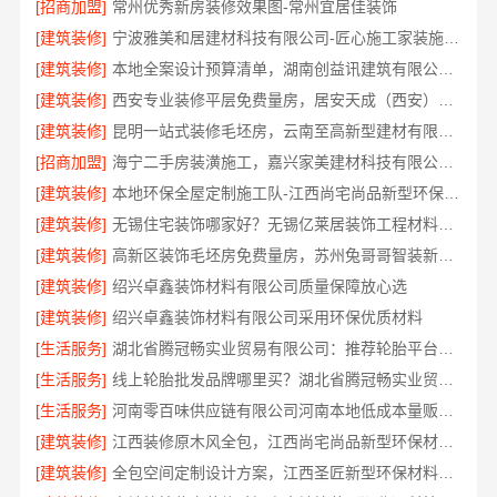
[招商加盟]
常州优秀新房装修效果图-常州宜居佳装饰
[建筑装修]
宁波雅美和居建材科技有限公司-匠心施工家装施工对接渠道
[建筑装修]
本地全案设计预算清单，湖南创益讯建筑有限公司透明公开
[建筑装修]
西安专业装修平层免费量房，居安天成（西安）建筑工程有限责任公司
[建筑装修]
昆明一站式装修毛坯房，云南至高新型建材有限公司
[招商加盟]
海宁二手房装潢施工，嘉兴家美建材科技有限公司专业施工
[建筑装修]
本地环保全屋定制施工队-江西尚宅尚品新型环保材料有限公司
[建筑装修]
无锡住宅装饰哪家好？无锡亿莱居装饰工程材料有限公司
[建筑装修]
高新区装饰毛坯房免费量房，苏州兔哥哥智装新材料有限公司专业顾问上门
[建筑装修]
绍兴卓鑫装饰材料有限公司质量保障放心选
[建筑装修]
绍兴卓鑫装饰材料有限公司采用环保优质材料
[生活服务]
湖北省腾冠畅实业贸易有限公司：推荐轮胎平台优势
[生活服务]
线上轮胎批发品牌哪里买？湖北省腾冠畅实业贸易有限公司
[生活服务]
河南零百味供应链有限公司河南本地低成本量贩零食全域盈利
[建筑装修]
江西装修原木风全包，江西尚宅尚品新型环保材料有限公司
[建筑装修]
全包空间定制设计方案，江西圣匠新型环保材料有限公司