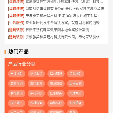
[建筑装修]
本地快捷住宅装修毛坯房本地快装（湖北）科技有限公司
[建筑装修]
湖南创益讯建筑有限公司 长沙正规家装零增项承诺
[建筑装修]
宁波雅美和居建材科技-老牌家装设计施工对接
[生活服务]
专业轮胎批发平台解决方案，就选湖北省腾冠畅实业贸易有限公司
[建筑装修]
慕新不锈钢卧室效果图本地全案设计案例
[建筑装修]
宁波雅美和居建材科技有限公司，奉化家装装修线下门店地址
热门产品
产品行业分类
生活服务
商务服务
招商加盟
金融服务
教育培训
医疗服务
旅游住宿
日用百货
食品餐饮
数码科技
信息服务
文体娱乐
房产地产
农林牧渔
建筑装修
机械设备