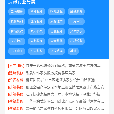
资讯行业分类
生活服务
商务服务
招商加盟
金融服务
教育培训
医疗服务
旅游住宿
日用百货
食品餐饮
数码科技
信息服务
文体娱乐
房产地产
农林牧渔
建筑装修
机械设备
电子电工
资源材料
环境管理
其他
[招商加盟]
海安一站式装修公司价格，南通宏域全宅装饰建材有限公司报价透明
[建筑装修]
品质装饰家装服务报价雅居美家
[资源材料]
精匠饰家-广州市区毛坯房家装设计口碑优选
[建筑装修]
顶派全铝高端定制本地正规品牌居家设计在线咨询
[建筑装修]
江岸快捷家装两房一厅，本地快装（湖北）科技有限公司快速落地
[建筑装修]
五华一站式装修公司对比？云南至高新型建材有限公司优势明显
[建筑装修]
嘉兴绿色之家建材科技有限公司：同城口碑家装机构实惠