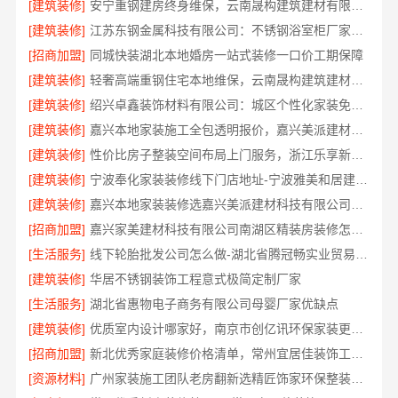
[建筑装修]
安宁重钢建房终身维保，云南晟构建筑建材有限公司
[建筑装修]
江苏东钢金属科技有限公司：不锈钢浴室柜厂家江浙沪加盟
[招商加盟]
同城快装湖北本地婚房一站式装修一口价工期保障
[建筑装修]
轻奢高端重钢住宅本地维保，云南晟构建筑建材有限公司售后
[建筑装修]
绍兴卓鑫装饰材料有限公司：城区个性化家装免费上门量房
[建筑装修]
嘉兴本地家装施工全包透明报价，嘉兴美派建材科技闭口合同
[建筑装修]
性价比房子整装空间布局上门服务，浙江乐享新材料有限公司品质之选
[建筑装修]
宁波奉化家装装修线下门店地址-宁波雅美和居建材科技有限公司
[建筑装修]
嘉兴本地家装装修选嘉兴美派建材科技有限公司，性价比高
[招商加盟]
嘉兴家美建材科技有限公司南湖区精装房装修怎么样
[生活服务]
线下轮胎批发公司怎么做-湖北省腾冠畅实业贸易有限公司
[建筑装修]
华居不锈钢装饰工程意式极简定制厂家
[生活服务]
湖北省惠物电子商务有限公司母婴厂家优缺点
[建筑装修]
优质室内设计哪家好，南京市创亿讯环保家装更靠谱
[招商加盟]
新北优秀家庭装修价格清单，常州宜居佳装饰工程有限公司清晰透明
[资源材料]
广州家装施工团队老房翻新选精匠饰家环保整装焕新家