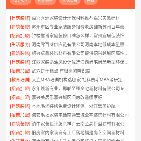
电子电工
资源材料
环境管理
其他
[建筑装修]
嘉兴秀洲家装设计环保材料推荐嘉兴美派建材
[建筑装修]
苏州市区专业家装服务报价老房翻新苏州百年豪庭新材料有限公司
[招商加盟]
钟楼靠谱家庭装修口碑怎么样，常州宜居佳装饰好评案例
[生活服务]
河南零百味供应链有限公司河南本地低成本量贩零食全域盈利
[建筑装修]
绍兴卓鑫装饰材料有限公司提供绍兴越城区高性价比环保家装
[建筑装修]
江西家装奶油风设计优选江西尚宅尚品新型环保材料有限公司
[招商加盟]
武穴饼干糕点 有很高的辨识度
[教育培训]
大连MBA培训机构选哪家 社科赛斯MBA考研定制专属学生方案
[招商加盟]
永年焕新专业，邯郸至臻全宅新材料有限公司专注全屋整装解决方案
[招商加盟]
嘉兴美居乐嘉兴城区旧房改造哪家好
[建筑装修]
本地毛坯装修免费设计环保，浙江臻美护航
[招商加盟]
海安毛坯家装电话南通宏域全宅装饰建材有限公司
[建筑装修]
滇中家装设计怎么样？云南至高新型建材有限公司设计专业
[招商加盟]
旧房室内家装自有工厂落地福建尚艺空间新材料科技有限公司