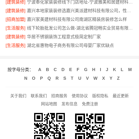
[建筑装修]
宁波奉化家装装修线下门店地址-宁波雅美和居建材科技有限公司
[建筑装修]
嘉兴本地家装装修选嘉兴美派建材科技有限公司，性价比高
[招商加盟]
嘉兴家美建材科技有限公司南湖区精装房装修怎么样
[生活服务]
线下轮胎批发公司怎么做-湖北省腾冠畅实业贸易有限公司
[建筑装修]
华居不锈钢装饰工程意式极简定制厂家
[生活服务]
湖北省惠物电子商务有限公司母婴厂家优缺点
按字母分类：
A
B
C
D
E
F
G
H
I
J
K
L
M
N
O
P
Q
R
S
T
U
V
W
X
Y
Z
关于我们
联系我们
招商服务
使用协议
版权隐私
最近更新
网站地图
发布信息
免费注册