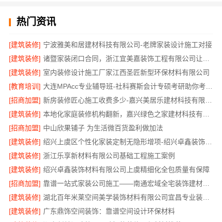
热门资讯
[建筑装修]
宁波雅美和居建材科技有限公司-老牌家装设计施工对接
[建筑装修]
诸暨家装闭口合同，浙江宜美嘉装饰工程有限公司让装修更省心
[建筑装修]
室内装修设计施工厂家江西圣匠新型环保材料有限公司
[教育培训]
大连MPAcc专业辅导班-社科赛斯会计专硕考研助你考研成功
[招商加盟]
新房装修匠心施工收费多少-嘉兴美居乐建材科技有限公司
[建筑装修]
本地化家庭装修机构翻新，嘉兴绿色之家建材科技有限公司
[招商加盟]
中山欣果铺子 为生活微百货盈利做加法
[建筑装修]
绍兴上虞区个性化家装定制无隐形增项-绍兴卓鑫装饰材料有限公司
[建筑装修]
浙江乐享新材料有限公司基础工程施工案例
[建筑装修]
绍兴卓鑫装饰材料有限公司上虞精细化全包质量有保障
[招商加盟]
靠谱一站式家装公司施工——南通宏域全宅装饰建材有限公司
[建筑装修]
湖北百年米莱空间美学装饰材料有限公司宜昌专业装修公司口碑
[建筑装修]
广东鼎饰空间装饰：靠谱空间设计环保材料