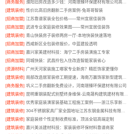
[商务服务]
濮阳旧房改造多少钱：河南璟臻环保建材有限公司高性价比
[建筑装修]
性价比高旧房翻新二手房案例-兔哥哥智装
[招商加盟]
江苏靠谱家装全包价格——常州宜居佳装饰
[招商加盟]
武进专业家庭装修效果图——常州宜居佳装饰
[建筑装修]
青山快装房子装修两房一厅-本地快装快速落地
[招商加盟]
西咸新区全包装修报价，中蓝建投透明
[招商加盟]
嘉兴家美建材科技：海宁二手房装潢施工专家
[招商加盟]
同城快装：武昌拎包入住改造智能家装省心
[资源材料]
广州天河家装施工哪家专业新房？精匠饰家更懂你
[建筑装修]
局部改造居室装修工期提速，海南万赢饰家新型建筑材料有限公高效交付
[商务服务]
巩义二手房翻新免费设计，河南璟臻环保建材有限公司
[建筑装修]
昆明重钢装配式别墅终身维保-云南晟构建筑建材有限公司
[建筑装修]
优秀家庭装潢家装基础工程施工案例——浙江乐享新材料
[建筑装修]
304不锈钢家具厂家全国地址江苏东钢金属科技有限公司
[建筑装修]
家庭装修个性定制收费标准，顶派全铝高端定制
[建筑装修]
嘉兴美派建材科技：家装装修环保材料靠谱商家