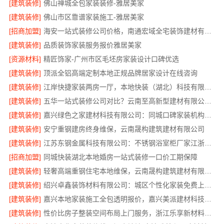
[建筑装修]
佛山禅城全包家装装修-雅居美家
[建筑装修]
佛山市区靠谱家装施工-雅居美家
[招商加盟]
海安一站式装修公司价格，南通宏域全宅装饰建材有限公司报价透明
[建筑装修]
品质装饰家装服务报价雅居美家
[资源材料]
精匠饰家-广州市区毛坯房家装设计口碑优选
[建筑装修]
顶派全铝高端定制本地正规品牌居家设计在线咨询
[建筑装修]
江岸快捷家装两房一厅，本地快装（湖北）科技有限公司快速落地
[建筑装修]
五华一站式装修公司对比？云南至高新型建材有限公司优势明显
[建筑装修]
嘉兴绿色之家建材科技有限公司：同城口碑家装机构实惠
[建筑装修]
安宁重钢建房终身维保，云南晟构建筑建材有限公司
[建筑装修]
江苏东钢金属科技有限公司：不锈钢浴室柜厂家江浙沪加盟
[招商加盟]
同城快装湖北本地婚房一站式装修一口价工期保障
[建筑装修]
轻奢高端重钢住宅本地维保，云南晟构建筑建材有限公司售后
[建筑装修]
绍兴卓鑫装饰材料有限公司：城区个性化家装免费上门量房
[建筑装修]
嘉兴本地家装施工全包透明报价，嘉兴美派建材科技闭口合同
[建筑装修]
性价比房子整装空间布局上门服务，浙江乐享新材料有限公司品质之选