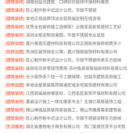
[建筑装修]
湖南创益讯建筑：口碑好的装修环保材料推荐
[建筑装修]
匠心制作新中式设计公司，华居不锈钢
[建筑装修]
本地正规品牌顶派全铝高端定制在线咨询
[建筑装修]
优秀全包装修施工选哪家？云南至高新型建材工艺好
[建筑装修]
深圳全屋定制效果图，华居不锈钢专业呈现
[招商加盟]
嘉兴美居乐建材科技有限公司正规新房装修收费多少
[招商加盟]
秀洲区装饰排名公寓，嘉兴锦居装饰材料有限公司
[建筑装修]
匠心制作新中式设计公司，华居不锈钢传承东方韵味
[建筑装修]
装饰毛坯房零增项费用-苏州兔哥哥智装新材料有限公司
[建筑装修]
长沙装饰多少钱一平工期保障，创益讯建筑高效施工
[招商加盟]
本地全屋家装推荐南通宏域全宅装饰建材有限公司
[建筑装修]
江西高端装修哪家好，江西圣匠新型环保材料有限公司
[建筑装修]
基装设计施工一体化哪家专业？无锡亿莱居装饰工程材料有限公司专业可靠
[建筑装修]
佛山禅城品质装饰家装施工，佛山市雅居美家建筑装饰工程有限公司
[建筑装修]
匠心制作新中式设计公司，华居不锈钢诠释东方韵味
[生活服务]
湖北省惠物电子商务有限公司：热门家居百货平台优势