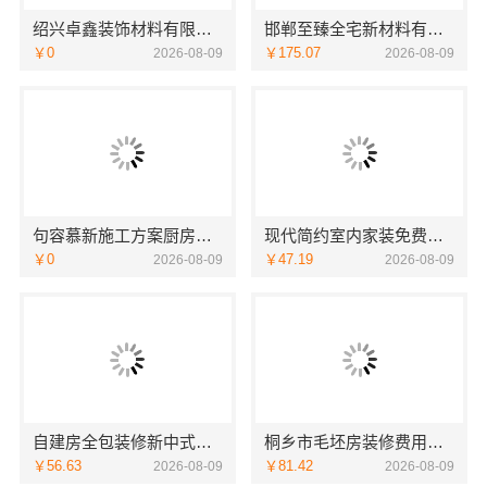
绍兴卓鑫装饰材料有限公司 上虞区精细化全包质量有保障
邯郸至臻全宅新材料有限公司，复兴智慧改造专家
￥0
￥175.07
2026-08-09
2026-08-09
句容慕新施工方案厨房施工流程-慕新不锈钢
现代简约室内家装免费设计，福建尚艺空间新材料科技价格参考
￥0
￥47.19
2026-08-09
2026-08-09
自建房全包装修新中式，中蓝建投（北京）建设有限公司武功分公司精工打造
桐乡市毛坯房装修费用，嘉兴锦居装饰材料有限公司透明报价
￥56.63
￥81.42
2026-08-09
2026-08-09