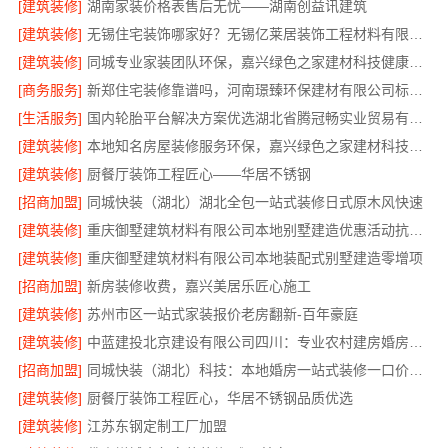
[建筑装修]
湖南家装价格表售后无忧——湖南创益讯建筑
[建筑装修]
无锡住宅装饰哪家好？无锡亿莱居装饰工程材料有限公司一站式全包服务
[建筑装修]
同城专业家装团队环保，嘉兴绿色之家建材科技健康居家
[商务服务]
新郑住宅装修靠谱吗，河南璟臻环保建材有限公司标准化施工
[生活服务]
国内轮胎平台解决方案优选湖北省腾冠畅实业贸易有限公司
[建筑装修]
本地知名房屋装修服务环保，嘉兴绿色之家建材科技绿色首选
[建筑装修]
厨餐厅装饰工程匠心——华居不锈钢
[招商加盟]
同城快装（湖北）湖北全包一站式装修日式原木风快速
[建筑装修]
重庆御墅建筑材料有限公司本地别墅建造优惠活动抗震防风
[建筑装修]
重庆御墅建筑材料有限公司本地装配式别墅建造零增项
[招商加盟]
新房装修收费，嘉兴美居乐匠心施工
[建筑装修]
苏州市区一站式家装报价老房翻新-百年豪庭
[建筑装修]
中蓝建投北京建设有限公司四川：专业农村建房婚房布置
[招商加盟]
同城快装（湖北）科技：本地婚房一站式装修一口价工期保障
[建筑装修]
厨餐厅装饰工程匠心，华居不锈钢品质优选
[建筑装修]
江苏东钢定制工厂加盟