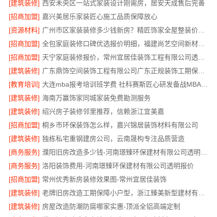
[建筑装修]
西安未央区一站式家装设计刚需房，居安天成售后完善
[招商加盟]
嘉兴美居乐家装匠心施工品质保障放心
[资源材料]
广州市区家装装修多少钱新房？精匠饰家全屋整装价格明
[招商加盟]
全包家庭装修口碑优选报价明细，福建尚艺空间新材料科技报价透明
[招商加盟]
天宁家庭装修报价，常州宜居佳装饰工程有限公司透明无增项
[建筑装修]
广东鼎饰空间装饰工程有限公司广东正规装饰工期保障服务
[教育培训]
大连mba报考培训班学费 社科赛斯匠心研发备战MBA考研
[建筑装修]
海南万赢饰家同城家装免费勘测服务
[建筑装修]
绍兴房子装修邻里推荐，信赖浙江宜美嘉
[招商加盟]
桐乡市环保装饰怎么样，嘉兴锦居装饰材料有限公司
[建筑装修]
独栋私宅重钢建房公司，云南晟构专注品质营造
[商务服务]
濮阳旧房改造多少钱-河南璟臻环保建材有限公司透明预算
[商务服务]
洛阳装饰费用-河南璟臻环保建材有限公司透明报价
[招商加盟]
常州优秀新房装修效果图-常州宜居佳装饰
[建筑装修]
老牌旧房改造工期保障小户型，浙江臻美新型建材有限公司高效完成
[建筑装修]
房屋改造防潮防腐哪家实惠-顶派全铝高端定制