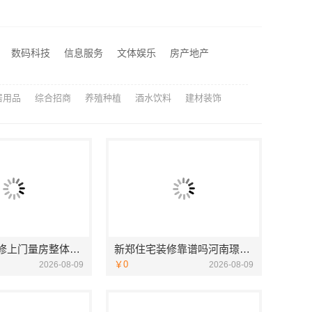
嘉兴高端装饰地址查询，嘉兴锦居装饰材料有限公司本地直营
新房家庭装修上门量房整体落地，福建尚艺空间新材料科技有限公司
新郑住宅装修靠谱吗河南璟臻环保建材有限公司标准化施工
数码科技
信息服务
文体娱乐
房产地产
匠心施工家装对接渠道，宁波雅美和居建材科技质量保障
居用品
综合招商
养殖种植
酒水饮料
建材装饰
新房家庭装修上门量房整体落地，福建尚艺空间新材料科技有限公司
新郑住宅装修靠谱吗河南璟臻环保建材有限公司标准化施工
￥0
2026-08-09
2026-08-09