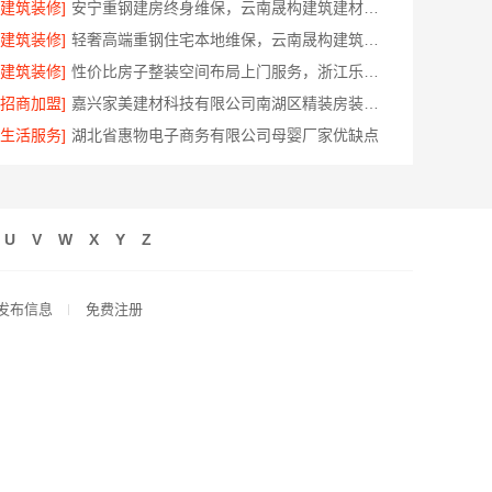
[建筑装修]
安宁重钢建房终身维保，云南晟构建筑建材有限公司
[建筑装修]
轻奢高端重钢住宅本地维保，云南晟构建筑建材有限公司售后
[建筑装修]
性价比房子整装空间布局上门服务，浙江乐享新材料有限公司品质之选
[招商加盟]
嘉兴家美建材科技有限公司南湖区精装房装修怎么样
[生活服务]
湖北省惠物电子商务有限公司母婴厂家优缺点
U
V
W
X
Y
Z
发布信息
免费注册