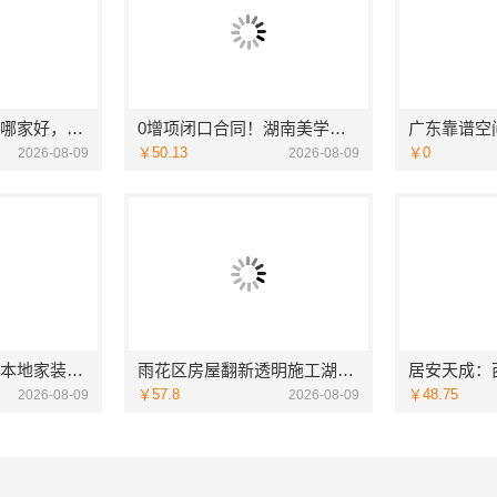
品质装饰家装设计哪家好，佛山市雅居美家建筑装饰工程有限公司设计施工一体化
0增项闭口合同！湖南美学筑家建材有限公司局部改造更省心
￥50.13
￥0
2026-08-09
2026-08-09
嘉兴美派建材嘉兴本地家装施工全包透明报价，闭口合同零增项
雨花区房屋翻新透明施工湖南创益讯建筑有限公司
￥57.8
￥48.75
2026-08-09
2026-08-09