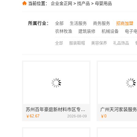
当前位置：
企业金正网
>
找产品
>
母婴用品
推荐
推荐
推荐
所属行业：
全部
生活服务
商务服务
招商加盟
推荐
农林牧渔
建筑装修
机械设备
电子
全部
服装鞋帽
美容保养
礼品饰品
苏州百年豪庭新材料市区专业家装服务，老房翻新拎包入住
￥62.67
￥0
2026-08-09