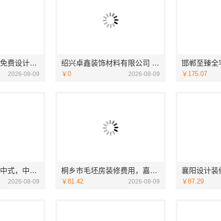
现代简约家庭装修免费设计整体落地-福建尚艺空间新材料科技有限公司
绍兴卓鑫装饰材料有限公司 上虞区精细化全包质量有保障
￥0
￥175.07
2026-08-09
2026-08-09
自建房全包装修新中式，中蓝建投（北京）建设有限公司武功分公司精工打造
桐乡市毛坯房装修费用，嘉兴锦居装饰材料有限公司透明报价
￥81.42
￥87.29
2026-08-09
2026-08-09