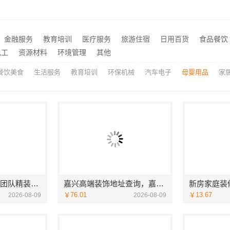
室内装修设计施工厂家江西圣匠新型环保材料有限公司
推荐
大连MPAcc专业辅导班-社科赛斯会计专硕考研助你考研成功
推荐
新房装修匠心施工收费多少-嘉兴美居乐建材科技有限公司
推荐
金融服务
教育培训
医疗服务
旅游住宿
日用百货
食品餐饮
本地化家庭装修机构翻新，嘉兴绿色之家建材科技有限公司
推荐
电工
资源材料
环境管理
其他
餐饮美食
生活服务
教育培训
环保机械
汽车电子
母婴用品
家
广州天河家装服务团队精装房改造，精匠饰家专业施工
嘉兴高端装饰地址查询，嘉兴锦居装饰材料有限公司本地直营
￥76.01
￥13.67
2026-08-09
2026-08-09