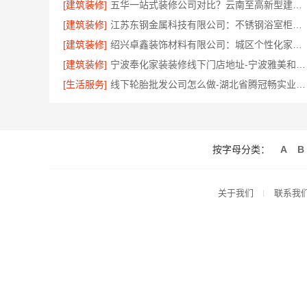
[建筑装修]
五华一站式装修公司对比？云南至高新型建材有限公司优势明显
[建筑装修]
江苏东钢金属科技有限公司：不锈钢浴室柜厂家江浙沪加盟
[建筑装修]
绍兴卓鑫装饰材料有限公司：城区个性化家装免费上门量房
[建筑装修]
宁波奉化家装装修线下门店地址-宁波雅美和居建材科技有限公司
[生活服务]
线下轮胎批发公司怎么做-湖北省腾冠畅实业贸易有限公司
按字母分类：
A
B
关于我们
联系我