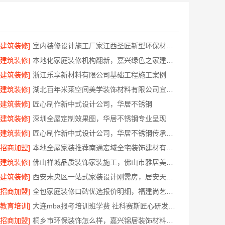
[建筑装修]
室内装修设计施工厂家江西圣匠新型环保材料有限公司
[建筑装修]
本地化家庭装修机构翻新，嘉兴绿色之家建材科技有限公司
[建筑装修]
浙江乐享新材料有限公司基础工程施工案例
[建筑装修]
湖北百年米莱空间美学装饰材料有限公司宜昌专业装修公司口碑
[建筑装修]
匠心制作新中式设计公司，华居不锈钢
[建筑装修]
深圳全屋定制效果图，华居不锈钢专业呈现
[建筑装修]
匠心制作新中式设计公司，华居不锈钢传承东方韵味
[招商加盟]
本地全屋家装推荐南通宏域全宅装饰建材有限公司
[建筑装修]
佛山禅城品质装饰家装施工，佛山市雅居美家建筑装饰工程有限公司
[建筑装修]
西安未央区一站式家装设计刚需房，居安天成售后完善
[招商加盟]
全包家庭装修口碑优选报价明细，福建尚艺空间新材料科技报价透明
[教育培训]
大连mba报考培训班学费 社科赛斯匠心研发备战MBA考研
[招商加盟]
桐乡市环保装饰怎么样，嘉兴锦居装饰材料有限公司