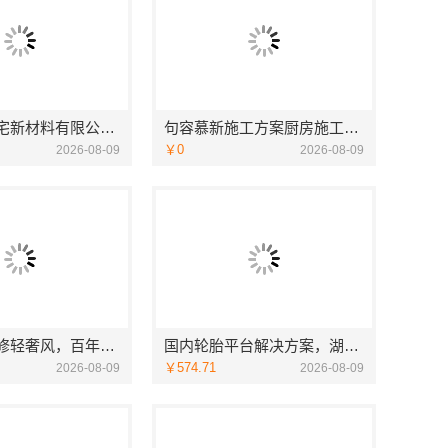
邯郸至臻全宅新材料有限公司，复兴智慧改造专家
句容慕新施工方案厨房施工流程-慕新不锈钢
￥0
2026-08-09
2026-08-09
襄阳设计装修轻奢风，百年米莱空间美学装饰材料有限公司精致之选
国内轮胎平台解决方案，湖北省腾冠畅实业贸易有限公司正品直供
￥574.71
2026-08-09
2026-08-09