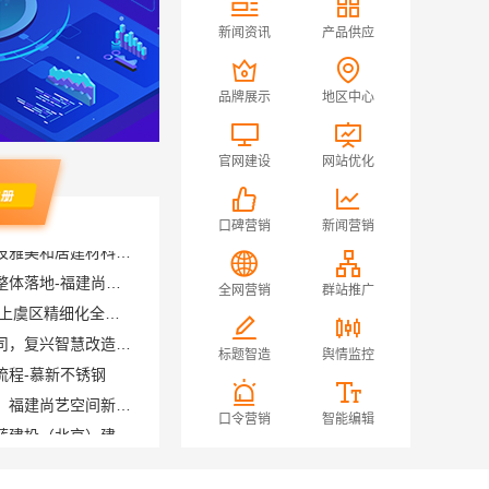
新闻资讯
产品供应
品牌展示
地区中心
官网建设
网站优化
口碑营销
新闻营销
现代简约家庭装修免费设计整体落地-福建尚艺空间新材料科技有限公司
绍兴卓鑫装饰材料有限公司 上虞区精细化全包质量有保障
全网营销
群站推广
邯郸至臻全宅新材料有限公司，复兴智慧改造专家
流程-慕新不锈钢
标题智造
舆情监控
现代简约室内家装免费设计，福建尚艺空间新材料科技价格参考
自建房全包装修新中式，中蓝建投（北京）建设有限公司武功分公司精工打造
口令营销
智能编辑
苏州百年豪庭新材料市区专业家装服务，老房翻新拎包入住
广州天河家装服务团队精装房改造，精匠饰家专业施工