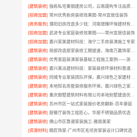
[建筑装修]
独栋私宅重钢建房公司，云南晟构专注品质营造
[招商加盟]
常州优秀新房装修效果图-常州宜居佳装饰
[商务服务]
濮阳旧房改造多少钱：河南璟臻环保建材有限公司高性价比
[招商加盟]
武进专业家庭装修效果图——常州宜居佳装饰
[招商加盟]
嘉兴家美建材科技：海宁二手房装潢施工专家
[建筑装修]
局部改造居室装修工期提速，海南万赢饰家新型建筑材料有限公高效交付
[建筑装修]
优秀家庭装潢家装基础工程施工案例——浙江乐享新材料
[建筑装修]
嘉兴美派建材科技：家装装修环保材料靠谱商家
[建筑装修]
同城专业家装团队环保，嘉兴绿色之家建材科技健康居家
[建筑装修]
本地知名房屋装修服务环保，嘉兴绿色之家建材科技绿色首选
[建筑装修]
重庆御墅建筑材料有限公司本地别墅建造优惠活动抗震防风
[建筑装修]
苏州市区一站式家装报价老房翻新-百年豪庭
[建筑装修]
厨餐厅装饰工程匠心，华居不锈钢品质优选
[建筑装修]
佛山市区靠谱家装施工-雅居美家
[资源材料]
精匠饰家-广州市区毛坯房家装设计口碑优选