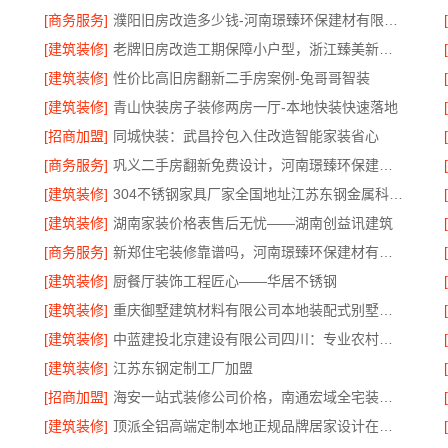
[商务服务]
濮阳旧房改造多少钱-河南璟臻环保建材有限公司透明预算
[建筑装修]
老牌旧房改造工期保障小户型，浙江臻美新型建材有限公司高效完成
[建筑装修]
性价比高旧房翻新二手房案例-兔哥哥智装
[建筑装修]
青山快装房子装修两房一厅-本地快装快速落地
[招商加盟]
同城快装：武昌拎包入住改造智能家装省心
[商务服务]
巩义二手房翻新免费设计，河南璟臻环保建材有限公司
[建筑装修]
304不锈钢家具厂家全国地址江苏东钢金属科技有限公司
[建筑装修]
湖南家装价格表售后无忧——湖南创益讯建筑
[商务服务]
新郑住宅装修靠谱吗，河南璟臻环保建材有限公司标准化施工
[建筑装修]
厨餐厅装饰工程匠心——华居不锈钢
[建筑装修]
重庆御墅建筑材料有限公司本地装配式别墅建造零增项
[建筑装修]
中蓝建投北京建设有限公司四川：专业农村建房婚房布置
[建筑装修]
江苏东钢定制工厂加盟
[招商加盟]
海安一站式装修公司价格，南通宏域全宅装饰建材有限公司报价透明
[建筑装修]
顶派全铝高端定制本地正规品牌居家设计在线咨询