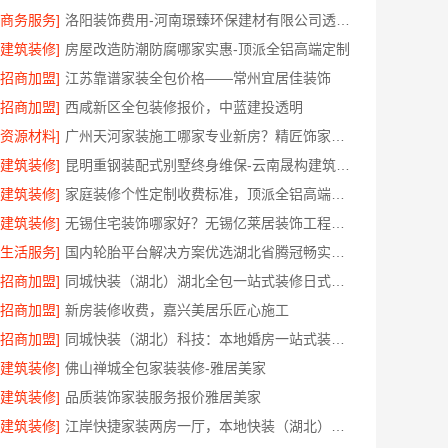
[商务服务]
洛阳装饰费用-河南璟臻环保建材有限公司透明报价
[建筑装修]
房屋改造防潮防腐哪家实惠-顶派全铝高端定制
[招商加盟]
江苏靠谱家装全包价格——常州宜居佳装饰
[招商加盟]
西咸新区全包装修报价，中蓝建投透明
[资源材料]
广州天河家装施工哪家专业新房？精匠饰家更懂你
[建筑装修]
昆明重钢装配式别墅终身维保-云南晟构建筑建材有限公司
[建筑装修]
家庭装修个性定制收费标准，顶派全铝高端定制
[建筑装修]
无锡住宅装饰哪家好？无锡亿莱居装饰工程材料有限公司一站式全包服务
[生活服务]
国内轮胎平台解决方案优选湖北省腾冠畅实业贸易有限公司
[招商加盟]
同城快装（湖北）湖北全包一站式装修日式原木风快速
[招商加盟]
新房装修收费，嘉兴美居乐匠心施工
[招商加盟]
同城快装（湖北）科技：本地婚房一站式装修一口价工期保障
[建筑装修]
佛山禅城全包家装装修-雅居美家
[建筑装修]
品质装饰家装服务报价雅居美家
[建筑装修]
江岸快捷家装两房一厅，本地快装（湖北）科技有限公司快速落地