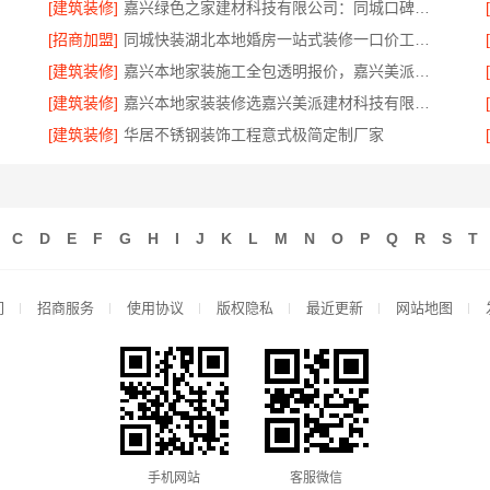
[建筑装修]
嘉兴绿色之家建材科技有限公司：同城口碑家装机构实惠
[招商加盟]
同城快装湖北本地婚房一站式装修一口价工期保障
[建筑装修]
嘉兴本地家装施工全包透明报价，嘉兴美派建材科技闭口合同
[建筑装修]
嘉兴本地家装装修选嘉兴美派建材科技有限公司，性价比高
[建筑装修]
华居不锈钢装饰工程意式极简定制厂家
C
D
E
F
G
H
I
J
K
L
M
N
O
P
Q
R
S
T
们
招商服务
使用协议
版权隐私
最近更新
网站地图
手机网站
客服微信