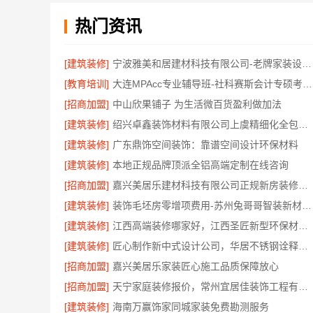
热门资讯
[建筑装修]
宁波雅美和居建材科技有限公司-老牌家装设计施工对接
[教育培训]
大连MPAcc专业辅导班-社科赛斯会计专硕考研助你考研成功
[招商加盟]
中山欣果铺子 为生活微百货盈利做加法
[建筑装修]
绍兴卓鑫装饰材料有限公司上虞精细化全包质量有保障
[建筑装修]
广东鼎饰空间装饰：靠谱空间设计环保材料
[建筑装修]
本地正规品牌顶派全铝高端定制在线咨询
[招商加盟]
嘉兴美居乐建材科技有限公司正规新房装修收费多少
[建筑装修]
装饰毛坯房零增项费用-苏州兔哥哥智装新材料有限公司
[建筑装修]
江西高端装修哪家好，江西圣匠新型环保材料有限公司
[建筑装修]
匠心制作新中式设计公司，华居不锈钢诠释东方韵味
[招商加盟]
嘉兴美居乐家装匠心施工品质保障放心
[招商加盟]
天宁家庭装修报价，常州宜居佳装饰工程有限公司透明无增项
[建筑装修]
海南万赢饰家同城家装免费勘测服务