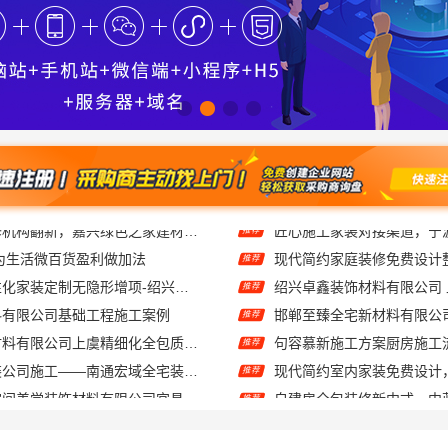
为生活微百货盈利做加法
推荐
绍兴上虞区个性化家装定制无隐形增项-绍兴卓鑫装饰材料有限公司
推荐
料有限公司基础工程施工案例
推荐
绍兴卓鑫装饰材料有限公司上虞精细化全包质量有保障
句容慕新施工方案厨房施工
推荐
靠谱一站式家装公司施工——南通宏域全宅装饰建材有限公司
推荐
湖北百年米莱空间美学装饰材料有限公司宜昌专业装修公司口碑
推荐
宁波雅美和居建材科技有限公司-老牌家装设计施工对接
推荐
诸暨家装闭口合同，浙江宜美嘉装饰工程有限公司让装修更省心
推荐