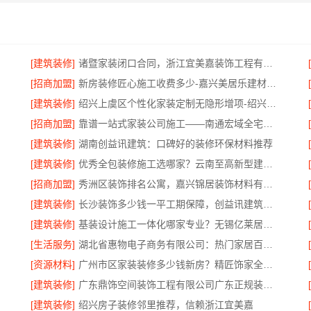
[建筑装修]
诸暨家装闭口合同，浙江宜美嘉装饰工程有限公司让装修更省心
[招商加盟]
新房装修匠心施工收费多少-嘉兴美居乐建材科技有限公司
[建筑装修]
绍兴上虞区个性化家装定制无隐形增项-绍兴卓鑫装饰材料有限公司
[招商加盟]
靠谱一站式家装公司施工——南通宏域全宅装饰建材有限公司
[建筑装修]
湖南创益讯建筑：口碑好的装修环保材料推荐
[建筑装修]
优秀全包装修施工选哪家？云南至高新型建材工艺好
[招商加盟]
秀洲区装饰排名公寓，嘉兴锦居装饰材料有限公司
[建筑装修]
长沙装饰多少钱一平工期保障，创益讯建筑高效施工
[建筑装修]
基装设计施工一体化哪家专业？无锡亿莱居装饰工程材料有限公司专业可靠
[生活服务]
湖北省惠物电子商务有限公司：热门家居百货平台优势
[资源材料]
广州市区家装装修多少钱新房？精匠饰家全屋整装价格明
[建筑装修]
广东鼎饰空间装饰工程有限公司广东正规装饰工期保障服务
[建筑装修]
绍兴房子装修邻里推荐，信赖浙江宜美嘉