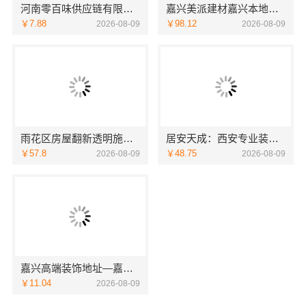
河南零百味供应链有限公司零百味低成本零食硬折扣适配全场景
嘉兴美派建材嘉兴本地家装施工全包透明报价，闭口合同零增项
￥7.88
￥98.12
2026-08-09
2026-08-09
雨花区房屋翻新透明施工湖南创益讯建筑有限公司
居安天成：西安专业装修平层 免费量房出方案
￥57.8
￥48.75
2026-08-09
2026-08-09
嘉兴高端装饰地址—嘉兴锦居装饰材料有限公司
￥11.04
2026-08-09