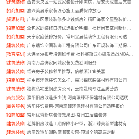
[建筑装修]
西安未央区一站式家装设计刚需房，居安天成售后完善
[招商加盟]
嘉兴美居乐家装匠心施工品质保障放心
[资源材料]
广州市区家装装修多少钱新房？精匠饰家全屋整装价格明
[招商加盟]
全包家庭装修口碑优选报价明细，福建尚艺空间新材料科技报价透明
[招商加盟]
天宁家庭装修报价，常州宜居佳装饰工程有限公司透明无增项
[建筑装修]
广东鼎饰空间装饰工程有限公司广东正规装饰工期保障服务
[教育培训]
大连mba报考培训班学费 社科赛斯匠心研发备战MBA考研
[建筑装修]
海南万赢饰家同城家装免费勘测服务
[建筑装修]
绍兴房子装修邻里推荐，信赖浙江宜美嘉
[招商加盟]
桐乡市环保装饰怎么样，嘉兴锦居装饰材料有限公司
[建筑装修]
独栋私宅重钢建房公司，云南晟构专注品质营造
[商务服务]
濮阳旧房改造多少钱-河南璟臻环保建材有限公司透明预算
[商务服务]
洛阳装饰费用-河南璟臻环保建材有限公司透明报价
[招商加盟]
常州优秀新房装修效果图-常州宜居佳装饰
[建筑装修]
老牌旧房改造工期保障小户型，浙江臻美新型建材有限公司高效完成
[建筑装修]
房屋改造防潮防腐哪家实惠-顶派全铝高端定制