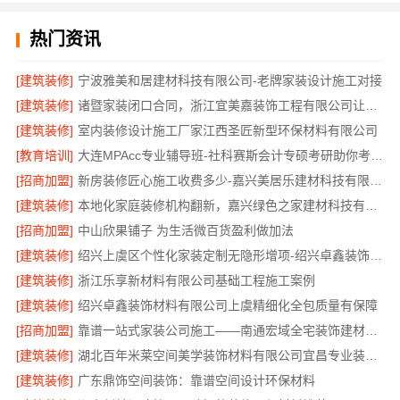
热门资讯
[建筑装修]
宁波雅美和居建材科技有限公司-老牌家装设计施工对接
[建筑装修]
诸暨家装闭口合同，浙江宜美嘉装饰工程有限公司让装修更省心
[建筑装修]
室内装修设计施工厂家江西圣匠新型环保材料有限公司
[教育培训]
大连MPAcc专业辅导班-社科赛斯会计专硕考研助你考研成功
[招商加盟]
新房装修匠心施工收费多少-嘉兴美居乐建材科技有限公司
[建筑装修]
本地化家庭装修机构翻新，嘉兴绿色之家建材科技有限公司
[招商加盟]
中山欣果铺子 为生活微百货盈利做加法
[建筑装修]
绍兴上虞区个性化家装定制无隐形增项-绍兴卓鑫装饰材料有限公司
[建筑装修]
浙江乐享新材料有限公司基础工程施工案例
[建筑装修]
绍兴卓鑫装饰材料有限公司上虞精细化全包质量有保障
[招商加盟]
靠谱一站式家装公司施工——南通宏域全宅装饰建材有限公司
[建筑装修]
湖北百年米莱空间美学装饰材料有限公司宜昌专业装修公司口碑
[建筑装修]
广东鼎饰空间装饰：靠谱空间设计环保材料