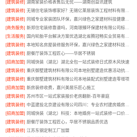
[建筑装修]
湖南家装价格表售后无忧——湖南创益讯建筑
[建筑装修]
无锡住宅装饰哪家好？无锡亿莱居装饰工程材料有限公司一站式全包服务
[建筑装修]
同城专业家装团队环保，嘉兴绿色之家建材科技健康居家
[商务服务]
新郑住宅装修靠谱吗，河南璟臻环保建材有限公司标准化施工
[生活服务]
国内轮胎平台解决方案优选湖北省腾冠畅实业贸易有限公司
[建筑装修]
本地知名房屋装修服务环保，嘉兴绿色之家建材科技绿色首选
[建筑装修]
厨餐厅装饰工程匠心——华居不锈钢
[招商加盟]
同城快装（湖北）湖北全包一站式装修日式原木风快速
[建筑装修]
重庆御墅建筑材料有限公司本地别墅建造优惠活动抗震防风
[建筑装修]
重庆御墅建筑材料有限公司本地装配式别墅建造零增项
[招商加盟]
新房装修收费，嘉兴美居乐匠心施工
[建筑装修]
苏州市区一站式家装报价老房翻新-百年豪庭
[建筑装修]
中蓝建投北京建设有限公司四川：专业农村建房婚房布置
[招商加盟]
同城快装（湖北）科技：本地婚房一站式装修一口价工期保障
[建筑装修]
厨餐厅装饰工程匠心，华居不锈钢品质优选
[建筑装修]
江苏东钢定制工厂加盟