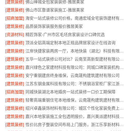
[建筑装修]
佛山禅城全包家装装修-雅居美家
[建筑装修]
佛山市区靠谱家装施工-雅居美家
[招商加盟]
海安一站式装修公司价格，南通宏域全宅装饰建材有限公司报价透明
[建筑装修]
品质装饰家装服务报价雅居美家
[资源材料]
精匠饰家-广州市区毛坯房家装设计口碑优选
[建筑装修]
顶派全铝高端定制本地正规品牌居家设计在线咨询
[建筑装修]
江岸快捷家装两房一厅，本地快装（湖北）科技有限公司快速落地
[建筑装修]
五华一站式装修公司对比？云南至高新型建材有限公司优势明显
[建筑装修]
嘉兴绿色之家建材科技有限公司：同城口碑家装机构实惠
[建筑装修]
安宁重钢建房终身维保，云南晟构建筑建材有限公司
[建筑装修]
江苏东钢金属科技有限公司：不锈钢浴室柜厂家江浙沪加盟
[招商加盟]
同城快装湖北本地婚房一站式装修一口价工期保障
[建筑装修]
轻奢高端重钢住宅本地维保，云南晟构建筑建材有限公司售后
[建筑装修]
绍兴卓鑫装饰材料有限公司：城区个性化家装免费上门量房
[建筑装修]
嘉兴本地家装施工全包透明报价，嘉兴美派建材科技闭口合同
[建筑装修]
性价比房子整装空间布局上门服务，浙江乐享新材料有限公司品质之选