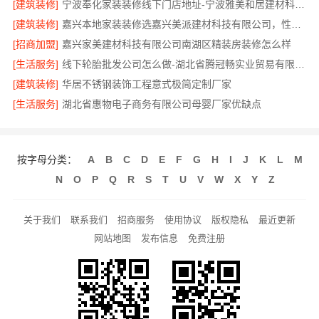
[建筑装修]
宁波奉化家装装修线下门店地址-宁波雅美和居建材科技有限公司
[建筑装修]
嘉兴本地家装装修选嘉兴美派建材科技有限公司，性价比高
[招商加盟]
嘉兴家美建材科技有限公司南湖区精装房装修怎么样
[生活服务]
线下轮胎批发公司怎么做-湖北省腾冠畅实业贸易有限公司
[建筑装修]
华居不锈钢装饰工程意式极简定制厂家
[生活服务]
湖北省惠物电子商务有限公司母婴厂家优缺点
按字母分类：
A
B
C
D
E
F
G
H
I
J
K
L
M
N
O
P
Q
R
S
T
U
V
W
X
Y
Z
关于我们
联系我们
招商服务
使用协议
版权隐私
最近更新
网站地图
发布信息
免费注册