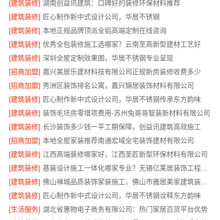
[建筑装修]
湖南创益讯建筑：口碑好的装修环保材料推荐
[建筑装修]
匠心制作新中式设计公司，华居不锈钢
[建筑装修]
本地正规品牌顶派全铝高端定制在线咨询
[建筑装修]
优秀全包装修施工选哪家？云南至高新型建材工艺好
[建筑装修]
深圳全屋定制效果图，华居不锈钢专业呈现
[招商加盟]
嘉兴美居乐建材科技有限公司正规新房装修收费多少
[招商加盟]
秀洲区装饰排名公寓，嘉兴锦居装饰材料有限公司
[建筑装修]
匠心制作新中式设计公司，华居不锈钢传承东方韵味
[建筑装修]
装饰毛坯房零增项费用-苏州兔哥哥智装新材料有限公司
[建筑装修]
长沙装饰多少钱一平工期保障，创益讯建筑高效施工
[招商加盟]
本地全屋家装推荐南通宏域全宅装饰建材有限公司
[建筑装修]
江西高端装修哪家好，江西圣匠新型环保材料有限公司
[建筑装修]
基装设计施工一体化哪家专业？无锡亿莱居装饰工程材料有限公司专业可靠
[建筑装修]
佛山禅城品质装饰家装施工，佛山市雅居美家建筑装饰工程有限公司
[建筑装修]
匠心制作新中式设计公司，华居不锈钢诠释东方韵味
[生活服务]
湖北省惠物电子商务有限公司：热门家居百货平台优势