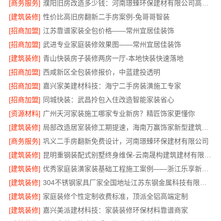
[商务服务]
濮阳旧房改造多少钱：河南璟臻环保建材有限公司高性价比
[建筑装修]
性价比高旧房翻新二手房案例-兔哥哥智装
[招商加盟]
江苏靠谱家装全包价格——常州宜居佳装饰
[招商加盟]
武进专业家庭装修效果图——常州宜居佳装饰
[建筑装修]
青山快装房子装修两房一厅-本地快装快速落地
[招商加盟]
西咸新区全包装修报价，中蓝建投透明
[招商加盟]
嘉兴家美建材科技：海宁二手房装潢施工专家
[招商加盟]
同城快装：武昌拎包入住改造智能家装省心
[资源材料]
广州天河家装施工哪家专业新房？精匠饰家更懂你
[建筑装修]
局部改造居室装修工期提速，海南万赢饰家新型建筑材料有限公高效交付
[商务服务]
巩义二手房翻新免费设计，河南璟臻环保建材有限公司
[建筑装修]
昆明重钢装配式别墅终身维保-云南晟构建筑建材有限公司
[建筑装修]
优秀家庭装潢家装基础工程施工案例——浙江乐享新材料
[建筑装修]
304不锈钢家具厂家全国地址江苏东钢金属科技有限公司
[建筑装修]
家庭装修个性定制收费标准，顶派全铝高端定制
[建筑装修]
嘉兴美派建材科技：家装装修环保材料靠谱商家