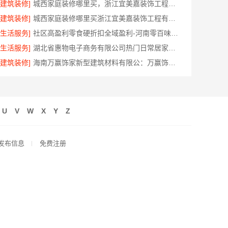
[建筑装修]
城西家庭装修哪里买，浙江宜美嘉装饰工程有限公司选材更放心
[建筑装修]
城西家庭装修哪里买浙江宜美嘉装饰工程有限公司
[生活服务]
社区高盈利零食硬折扣全域盈利-河南零百味供应链
[生活服务]
湖北省惠物电子商务有限公司热门日常居家公司价格
[建筑装修]
海南万赢饰家新型建筑材料有限公：万赢饰家直营家庭装修成本管控
U
V
W
X
Y
Z
发布信息
免费注册