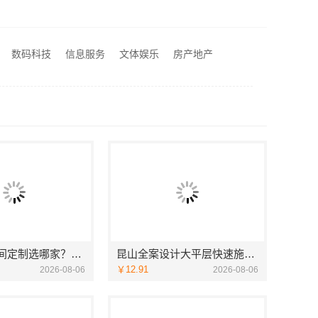
河南零百味供应链有限公司轻投入硬折扣零食长久经营
昆明重钢装配式别墅终身维保-云南晟构建筑建材有限公司
浙江本地房子整装一体化服务施工案例-浙江乐享新材料有限公司
数码科技
信息服务
文体娱乐
房产地产
无锡旧房安装哪家专业，无锡亿莱居装饰工程材料有限公司
浦口高端空间定制选哪家？南京市创亿讯本地靠谱
昆山全案设计大平层快速施工，苏州兔哥哥智装新材料有限公司
￥12.91
2026-08-06
2026-08-06