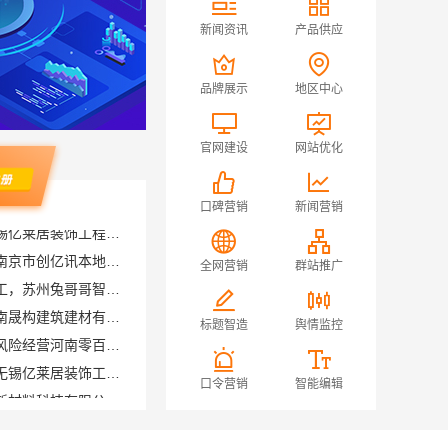
新闻资讯
产品供应
品牌展示
地区中心
官网建设
网站优化
口碑营销
新闻营销
浦口高端空间定制选哪家？南京市创亿讯本地靠谱
昆山全案设计大平层快速施工，苏州兔哥哥智装新材料有限公司
全网营销
群站推广
轻奢高端重钢住宅报价，云南晟构建筑建材有限公司定制品质居所
社区轻投入硬折扣零食铺低风险经营河南零百味供应链有限公司
标题智造
舆情监控
无锡旧房安装哪家专业——无锡亿莱居装饰工程材料有限公司
泉州家装价格福建尚艺空间新材料科技有限公司实景案例
口令营销
智能编辑
宁波镇海家装设计合作联系方式 宁波雅美和居建材科技有限公司
豪宅私人定制现代轻奢流程，江苏东钢金属家居有限公司详解