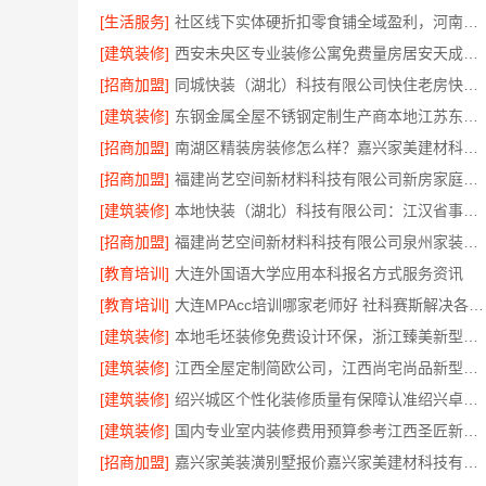
[生活服务]
社区线下实体硬折扣零食铺全域盈利，河南零百味供应链有限公司
[建筑装修]
西安未央区专业装修公寓免费量房居安天成（西安）建筑工程有限责任公司
[招商加盟]
同城快装（湖北）科技有限公司快住老房快装，工期有保障，省心装修更靠谱
[建筑装修]
东钢金属全屋不锈钢定制生产商本地江苏东钢金属科技有限公司
[招商加盟]
南湖区精装房装修怎么样？嘉兴家美建材科技有限公司详解
[招商加盟]
福建尚艺空间新材料科技有限公司新房家庭装修硬装施工
[建筑装修]
本地快装（湖北）科技有限公司：江汉省事家装，老房翻新快人一步
[招商加盟]
福建尚艺空间新材料科技有限公司泉州家装价格
[教育培训]
大连外国语大学应用本科报名方式服务资讯
[教育培训]
大连MPAcc培训哪家老师好 社科赛斯解决各个阶段备考需求
[建筑装修]
本地毛坯装修免费设计环保，浙江臻美新型建材有限公司专业
[建筑装修]
江西全屋定制简欧公司，江西尚宅尚品新型环保材料有限公司
[建筑装修]
绍兴城区个性化装修质量有保障认准绍兴卓鑫装饰材料有限公司
[建筑装修]
国内专业室内装修费用预算参考江西圣匠新型环保材料有限公司
[招商加盟]
嘉兴家美装潢别墅报价嘉兴家美建材科技有限公司透明预算