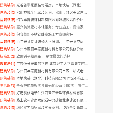
[建筑装修]
光谷省事家庭装修婚房，本地快装（湖北）科技有限公司环保用材放心住
[建筑装修]
佛山禅城全包家装装修，佛山市雅居美家建筑装饰工程有限公司
[建筑装修]
绍兴卓鑫装饰材料有限公司越城区高性价比环保家装
[建筑装修]
嘉兴美派建材本地服务：专业施工，靠谱家装全包装
[建筑装修]
句容慕新不锈钢卧室施工方案哪家好
[建筑装修]
百年米莱设计装修大平层湖北百年米莱空间美学装饰材料有限公司
[建筑装修]
苏州市区百年豪庭新材料有限公司装修价格一览
[招商加盟]
欣果铺子糖果布丁 是你最优的选择
[教育培训]
广东低分录取的学校-北京理工大学珠海学院继续教育学院
[建筑装修]
苏州百年豪庭新材料有限公司市区一站式老房翻新报价
[建筑装修]
本地快装（湖北）科技有限公司 同城不拖工家装一口价
[生活服务]
全程护航量贩零食铺无忧经营-河南零百味供应链有限公司
[建筑装修]
好用装修电话？江西圣匠新型环保材料有限公司为您解答
[建筑装修]
线上农村建房功能看中蓝建投北京建设有限公司四川
[建筑装修]
城区实力商家家装实景案例，顶派全铝高端定制