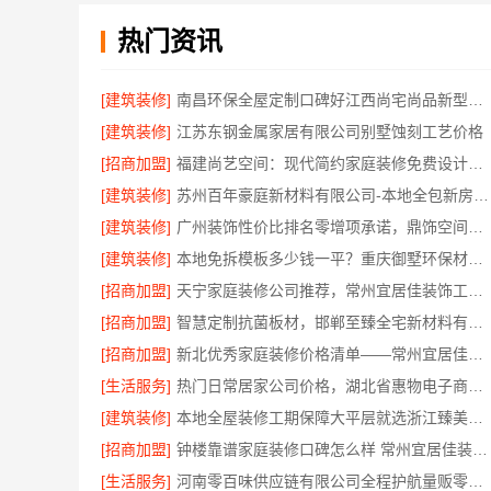
热门资讯
[建筑装修]
南昌环保全屋定制口碑好江西尚宅尚品新型环保材料有限公司
[建筑装修]
江苏东钢金属家居有限公司别墅蚀刻工艺价格
[招商加盟]
福建尚艺空间：现代简约家庭装修免费设计整体落地
[建筑装修]
苏州百年豪庭新材料有限公司-本地全包新房报价
[建筑装修]
广州装饰性价比排名零增项承诺，鼎饰空间更实惠
[建筑装修]
本地免拆模板多少钱一平？重庆御墅环保材料重钢别墅
[招商加盟]
天宁家庭装修公司推荐，常州宜居佳装饰工程有限公司口碑见证
[招商加盟]
智慧定制抗菌板材，邯郸至臻全宅新材料有限公司
[招商加盟]
新北优秀家庭装修价格清单——常州宜居佳装饰工程有限公司
[生活服务]
热门日常居家公司价格，湖北省惠物电子商务有限公司品质优选
[建筑装修]
本地全屋装修工期保障大平层就选浙江臻美新型建材有限公司
[招商加盟]
钟楼靠谱家庭装修口碑怎么样 常州宜居佳装饰工程有限公司
[生活服务]
河南零百味供应链有限公司全程护航量贩零食铺无忧经营