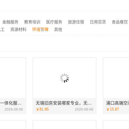
家居有限公司别墅蚀刻工艺价格
推荐
句容慕新团队定制服务卧室施工流程-慕新不锈钢
推荐
盘龙重钢装配式别墅保温隔热，云南晟构建筑建材有限公司
推荐
金融服务
教育培训
医疗服务
旅游住宿
日用百货
食品餐饮
福建尚艺空间：现代简约家庭装修免费设计整体落地
推荐
电工
资源材料
环境管理
其他
浙江本地房子整装一体化服务施工案例-浙江乐享新材料有限公司
无锡旧房安装哪家专业，无锡亿莱居装饰工程材料有限公司
￥81.95
￥15.87
2026-08-06
2026-08-06