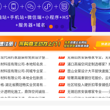
嘉兴绿色之家建材科技有限公司-本地知名房屋装修服务环保
推荐
嘉兴绿色之家建材科技有限公司-同城专业家装团队环保
推荐
苏州百年豪庭新材料有限公司-本地全包新房报价
推荐
知名轮胎平台价格-湖北省腾冠畅实业贸易有限公司批发底价直供
推荐
广东正规室内设计透明化施工，鼎饰空间诚信经营
推荐
广州装饰性价比排名零增项承诺，鼎饰空间更实惠
推荐
推荐南京市创亿讯品质之选
推荐
偃师房屋装修费用_河南璟臻环保建材一站式服务
推荐