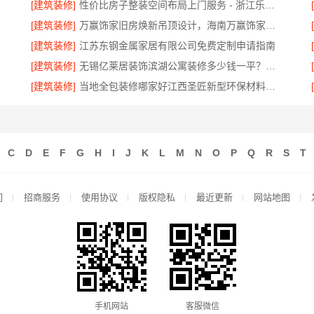
[建筑装修]
性价比房子整装空间布局上门服务 - 浙江乐享新材料有限公司
[建筑装修]
万赢饰家旧房焕新吊顶设计，海南万赢饰家新型建筑材料有限公司
[建筑装修]
江苏东钢金属家居有限公司免费定制申请指南
[建筑装修]
无锡亿莱居装饰滨湖公寓装修多少钱一平？报价透明
[建筑装修]
当地全包装修哪家好江西圣匠新型环保材料有限公司口碑推荐
C
D
E
F
G
H
I
J
K
L
M
N
O
P
Q
R
S
T
们
招商服务
使用协议
版权隐私
最近更新
网站地图
手机网站
客服微信