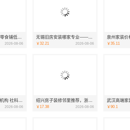
社区轻投入硬折扣零食铺低风险经营河南零百味供应链有限公司
无锡旧房安装哪家专业——无锡亿莱居装饰工程材料有限公司
￥32.21
￥35.11
2026-08-06
2026-08-06
大连大学mba培训机构 社科赛斯考研服务人才伴您成长
绍兴房子装修邻里推荐，浙江宜美嘉装饰工程有限公司口碑好
￥17.38
￥90.1
2026-08-06
2026-08-06