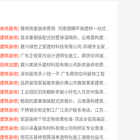
[商务服务]
偃师房屋装修费用_河南璟臻环保建材一站式服务
[建筑装修]
盘龙重钢装配式别墅保温隔热，云南晟构建筑建材有限公司
[建筑装修]
嘉兴绿色之家建材科技有限公司-同城专业家装团队环保
[建筑装修]
广东正规室内设计透明化施工，鼎饰空间诚信经营
[招商加盟]
嘉兴美居乐建材科技有限公司新房装修收费透明
[建筑装修]
深圳装饰多少钱一平 广东鼎饰空间装饰工程
[建筑装修]
品质装饰家装服务报价佛山市雅居美家建筑装饰工程有限公司
[建筑装修]
工业园区旧房翻新老破小拎包入住苏州兔哥哥智装新材料有限公司
[建筑装修]
稳固抗震重钢装配式房报价，云南晟构建筑建材有限公司公开透明
[建筑装修]
不锈钢衣柜定制工厂江浙沪联系电话，江苏东钢金属科技有限公司专业答疑
[建筑装修]
家庭装修个性定制收费标准-顶派全铝高端定制，透明报价无增项
[建筑装修]
绍兴卓鑫装饰材料有限公司柯桥区专业靠谱自有施工队
[建筑装修]
雨花区装修预算清单透明化施工湖南创益讯建筑有限公司