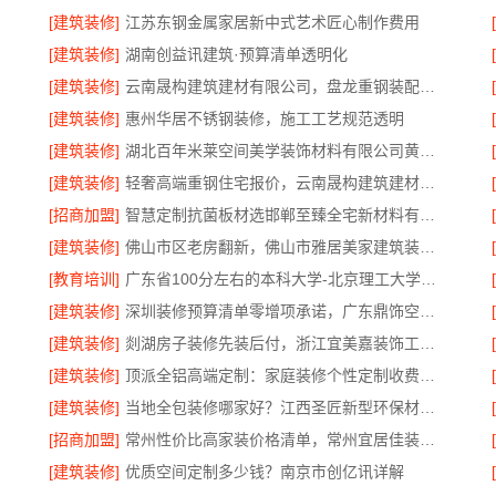
[建筑装修]
江苏东钢金属家居新中式艺术匠心制作费用
[建筑装修]
湖南创益讯建筑·预算清单透明化
[建筑装修]
云南晟构建筑建材有限公司，盘龙重钢装配式别墅保温隔热
[建筑装修]
惠州华居不锈钢装修，施工工艺规范透明
[建筑装修]
湖北百年米莱空间美学装饰材料有限公司黄石专业空间设计一站式服务
[建筑装修]
轻奢高端重钢住宅报价，云南晟构建筑建材有限公司
[招商加盟]
智慧定制抗菌板材选邯郸至臻全宅新材料有限公司
[建筑装修]
佛山市区老房翻新，佛山市雅居美家建筑装饰工程有限公司
[教育培训]
广东省100分左右的本科大学-北京理工大学珠海学院继教院
[建筑装修]
深圳装修预算清单零增项承诺，广东鼎饰空间装饰工程有限公司
[建筑装修]
剡湖房子装修先装后付，浙江宜美嘉装饰工程有限公司放心之选
[建筑装修]
顶派全铝高端定制：家庭装修个性定制收费标准
[建筑装修]
当地全包装修哪家好？江西圣匠新型环保材料有限公司是优选
[招商加盟]
常州性价比高家装价格清单，常州宜居佳装饰为您揭秘
[建筑装修]
优质空间定制多少钱？南京市创亿讯详解