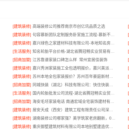
[建筑装修]
高端装修公司推荐南京市创亿讯品质之选
[建筑装修]
句容慕新团队定制服务卧室施工流程-慕新不锈钢
[建筑装修]
嘉兴绿色之家建材科技有限公司-本地知名房屋装修服务环保
[生活服务]
知名轮胎平台价格-湖北省腾冠畅实业贸易有限公司批发底价直供
[招商加盟]
江苏靠谱家装口碑怎么样_常州宜居佳装饰
[建筑装修]
嘉兴秀洲家装施工全包透明报价，嘉兴美派建材科技有限公司闭口合同
[建筑装修]
苏州本地全包家装报价？苏州百年豪庭新材料有限公司新房装修
[招商加盟]
同城快装（湖北）科技有限公司：快住快装靠谱吗？省心老房翻新工期保障
[生活服务]
国内轮胎批发公司流程-湖北省腾冠畅实业贸易有限公司
[招商加盟]
海安毛坯家装电话 南通宏域全宅装饰建材有限公司
[建筑装修]
居安天成（西安）建筑工程有限责任公司深耕西安高新区专业家装设计刚需房售后完善
[建筑装修]
湖南装修公司哪家强？美学筑家老房翻新，0增项闭口合同
[建筑装修]
重庆御墅建筑材料有限公司本地别墅建造优惠活动