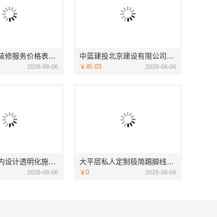
呈贡一站式装修服务价格表？云南至高新型建材有限公司透明定价
中蓝建投北京建设有限公司四川全包婚房布置
￥45.03
2026-08-06
2026-08-06
广东正规室内设计透明化施工，广东鼎饰空间装饰工程有限公司
大平层私人定制极简踢脚线评测，江苏东钢金属家居有限公司
￥0
2026-08-06
2026-08-06