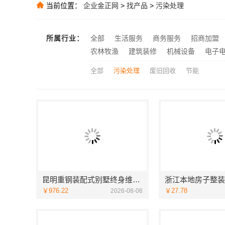
当前位置：
企业金正网
>
找产品
>
污染处理
江苏东钢金属
推荐
推荐
推荐
所属行业：
全部
生活服务
商务服务
招商加盟
推荐
农林牧渔
建筑装修
机械设备
电子
全部
污染处理
废旧回收
节能
昆明重钢装配式别墅终身维保-云南晟构建筑建材有限公司
￥976.22
￥27.78
2026-08-06