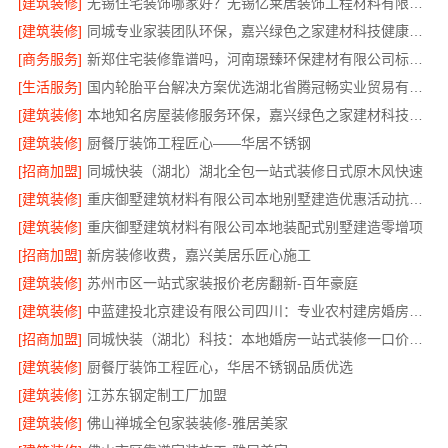
[建筑装修]
无锡住宅装饰哪家好？无锡亿莱居装饰工程材料有限公司一站式全包服务
[建筑装修]
同城专业家装团队环保，嘉兴绿色之家建材科技健康居家
[商务服务]
新郑住宅装修靠谱吗，河南璟臻环保建材有限公司标准化施工
[生活服务]
国内轮胎平台解决方案优选湖北省腾冠畅实业贸易有限公司
[建筑装修]
本地知名房屋装修服务环保，嘉兴绿色之家建材科技绿色首选
[建筑装修]
厨餐厅装饰工程匠心——华居不锈钢
[招商加盟]
同城快装（湖北）湖北全包一站式装修日式原木风快速
[建筑装修]
重庆御墅建筑材料有限公司本地别墅建造优惠活动抗震防风
[建筑装修]
重庆御墅建筑材料有限公司本地装配式别墅建造零增项
[招商加盟]
新房装修收费，嘉兴美居乐匠心施工
[建筑装修]
苏州市区一站式家装报价老房翻新-百年豪庭
[建筑装修]
中蓝建投北京建设有限公司四川：专业农村建房婚房布置
[招商加盟]
同城快装（湖北）科技：本地婚房一站式装修一口价工期保障
[建筑装修]
厨餐厅装饰工程匠心，华居不锈钢品质优选
[建筑装修]
江苏东钢定制工厂加盟
[建筑装修]
佛山禅城全包家装装修-雅居美家