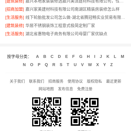
[建筑装修]
嘉兴本地家装装修选嘉兴美派建材科技有限公司，性价比高
[招商加盟]
嘉兴家美建材科技有限公司南湖区精装房装修怎么样
[生活服务]
线下轮胎批发公司怎么做-湖北省腾冠畅实业贸易有限公司
[建筑装修]
华居不锈钢装饰工程意式极简定制厂家
[生活服务]
湖北省惠物电子商务有限公司母婴厂家优缺点
按字母分类：
A
B
C
D
E
F
G
H
I
J
K
L
M
N
O
P
Q
R
S
T
U
V
W
X
Y
Z
关于我们
联系我们
招商服务
使用协议
版权隐私
最近更新
网站地图
发布信息
免费注册