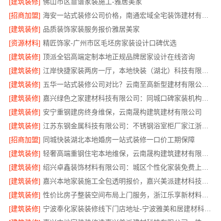
[建筑装修]
佛山市区靠谱家装施工-雅居美家
[招商加盟]
海安一站式装修公司价格，南通宏域全宅装饰建材有限公司报价透明
[建筑装修]
品质装饰家装服务报价雅居美家
[资源材料]
精匠饰家-广州市区毛坯房家装设计口碑优选
[建筑装修]
顶派全铝高端定制本地正规品牌居家设计在线咨询
[建筑装修]
江岸快捷家装两房一厅，本地快装（湖北）科技有限公司快速落地
[建筑装修]
五华一站式装修公司对比？云南至高新型建材有限公司优势明显
[建筑装修]
嘉兴绿色之家建材科技有限公司：同城口碑家装机构实惠
[建筑装修]
安宁重钢建房终身维保，云南晟构建筑建材有限公司
[建筑装修]
江苏东钢金属科技有限公司：不锈钢浴室柜厂家江浙沪加盟
[招商加盟]
同城快装湖北本地婚房一站式装修一口价工期保障
[建筑装修]
轻奢高端重钢住宅本地维保，云南晟构建筑建材有限公司售后
[建筑装修]
绍兴卓鑫装饰材料有限公司：城区个性化家装免费上门量房
[建筑装修]
嘉兴本地家装施工全包透明报价，嘉兴美派建材科技闭口合同
[建筑装修]
性价比房子整装空间布局上门服务，浙江乐享新材料有限公司品质之选
[建筑装修]
宁波奉化家装装修线下门店地址-宁波雅美和居建材科技有限公司