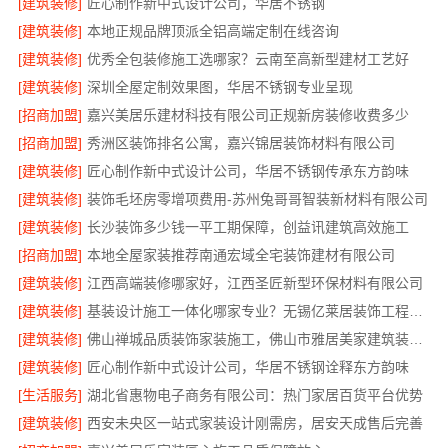
[建筑装修]
匠心制作新中式设计公司，华居不锈钢
[建筑装修]
本地正规品牌顶派全铝高端定制在线咨询
[建筑装修]
优秀全包装修施工选哪家？云南至高新型建材工艺好
[建筑装修]
深圳全屋定制效果图，华居不锈钢专业呈现
[招商加盟]
嘉兴美居乐建材科技有限公司正规新房装修收费多少
[招商加盟]
秀洲区装饰排名公寓，嘉兴锦居装饰材料有限公司
[建筑装修]
匠心制作新中式设计公司，华居不锈钢传承东方韵味
[建筑装修]
装饰毛坯房零增项费用-苏州兔哥哥智装新材料有限公司
[建筑装修]
长沙装饰多少钱一平工期保障，创益讯建筑高效施工
[招商加盟]
本地全屋家装推荐南通宏域全宅装饰建材有限公司
[建筑装修]
江西高端装修哪家好，江西圣匠新型环保材料有限公司
[建筑装修]
基装设计施工一体化哪家专业？无锡亿莱居装饰工程材料有限公司专业可靠
[建筑装修]
佛山禅城品质装饰家装施工，佛山市雅居美家建筑装饰工程有限公司
[建筑装修]
匠心制作新中式设计公司，华居不锈钢诠释东方韵味
[生活服务]
湖北省惠物电子商务有限公司：热门家居百货平台优势
[建筑装修]
西安未央区一站式家装设计刚需房，居安天成售后完善