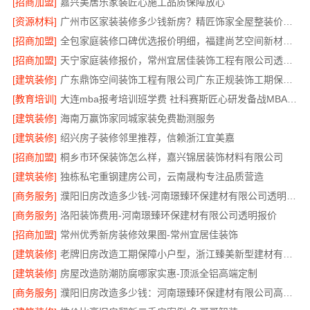
[招商加盟]
嘉兴美居乐家装匠心施工品质保障放心
[资源材料]
广州市区家装装修多少钱新房？精匠饰家全屋整装价格明
[招商加盟]
全包家庭装修口碑优选报价明细，福建尚艺空间新材料科技报价透明
[招商加盟]
天宁家庭装修报价，常州宜居佳装饰工程有限公司透明无增项
[建筑装修]
广东鼎饰空间装饰工程有限公司广东正规装饰工期保障服务
[教育培训]
大连mba报考培训班学费 社科赛斯匠心研发备战MBA考研
[建筑装修]
海南万赢饰家同城家装免费勘测服务
[建筑装修]
绍兴房子装修邻里推荐，信赖浙江宜美嘉
[招商加盟]
桐乡市环保装饰怎么样，嘉兴锦居装饰材料有限公司
[建筑装修]
独栋私宅重钢建房公司，云南晟构专注品质营造
[商务服务]
濮阳旧房改造多少钱-河南璟臻环保建材有限公司透明预算
[商务服务]
洛阳装饰费用-河南璟臻环保建材有限公司透明报价
[招商加盟]
常州优秀新房装修效果图-常州宜居佳装饰
[建筑装修]
老牌旧房改造工期保障小户型，浙江臻美新型建材有限公司高效完成
[建筑装修]
房屋改造防潮防腐哪家实惠-顶派全铝高端定制
[商务服务]
濮阳旧房改造多少钱：河南璟臻环保建材有限公司高性价比