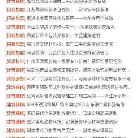
[建筑装修]
性价比高旧房翻新二手房案例-兔哥哥智装
[招商加盟]
江苏靠谱家装全包价格——常州宜居佳装饰
[招商加盟]
武进专业家庭装修效果图——常州宜居佳装饰
[建筑装修]
青山快装房子装修两房一厅-本地快装快速落地
[招商加盟]
西咸新区全包装修报价，中蓝建投透明
[招商加盟]
嘉兴家美建材科技：海宁二手房装潢施工专家
[招商加盟]
同城快装：武昌拎包入住改造智能家装省心
[资源材料]
广州天河家装施工哪家专业新房？精匠饰家更懂你
[建筑装修]
局部改造居室装修工期提速，海南万赢饰家新型建筑材料有限公高效交付
[商务服务]
巩义二手房翻新免费设计，河南璟臻环保建材有限公司
[建筑装修]
昆明重钢装配式别墅终身维保-云南晟构建筑建材有限公司
[建筑装修]
优秀家庭装潢家装基础工程施工案例——浙江乐享新材料
[建筑装修]
304不锈钢家具厂家全国地址江苏东钢金属科技有限公司
[建筑装修]
家庭装修个性定制收费标准，顶派全铝高端定制
[建筑装修]
嘉兴美派建材科技：家装装修环保材料靠谱商家
[建筑装修]
湖南家装价格表售后无忧——湖南创益讯建筑