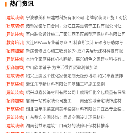
热门资讯
[建筑装修]
宁波雅美和居建材科技有限公司-老牌家装设计施工对接
[建筑装修]
诸暨家装闭口合同，浙江宜美嘉装饰工程有限公司让装修更省心
[建筑装修]
室内装修设计施工厂家江西圣匠新型环保材料有限公司
[教育培训]
大连MPAcc专业辅导班-社科赛斯会计专硕考研助你考研成功
[招商加盟]
新房装修匠心施工收费多少-嘉兴美居乐建材科技有限公司
[建筑装修]
本地化家庭装修机构翻新，嘉兴绿色之家建材科技有限公司
[招商加盟]
中山欣果铺子 为生活微百货盈利做加法
[建筑装修]
绍兴上虞区个性化家装定制无隐形增项-绍兴卓鑫装饰材料有限公司
[建筑装修]
浙江乐享新材料有限公司基础工程施工案例
[建筑装修]
绍兴卓鑫装饰材料有限公司上虞精细化全包质量有保障
[招商加盟]
靠谱一站式家装公司施工——南通宏域全宅装饰建材有限公司
[建筑装修]
湖北百年米莱空间美学装饰材料有限公司宜昌专业装修公司口碑
[建筑装修]
广东鼎饰空间装饰：靠谱空间设计环保材料
[建筑装修]
湖南创益讯建筑：口碑好的装修环保材料推荐