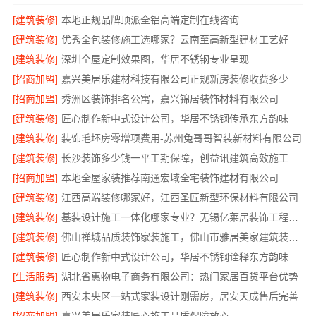
[建筑装修]
本地正规品牌顶派全铝高端定制在线咨询
[建筑装修]
优秀全包装修施工选哪家？云南至高新型建材工艺好
[建筑装修]
深圳全屋定制效果图，华居不锈钢专业呈现
[招商加盟]
嘉兴美居乐建材科技有限公司正规新房装修收费多少
[招商加盟]
秀洲区装饰排名公寓，嘉兴锦居装饰材料有限公司
[建筑装修]
匠心制作新中式设计公司，华居不锈钢传承东方韵味
[建筑装修]
装饰毛坯房零增项费用-苏州兔哥哥智装新材料有限公司
[建筑装修]
长沙装饰多少钱一平工期保障，创益讯建筑高效施工
[招商加盟]
本地全屋家装推荐南通宏域全宅装饰建材有限公司
[建筑装修]
江西高端装修哪家好，江西圣匠新型环保材料有限公司
[建筑装修]
基装设计施工一体化哪家专业？无锡亿莱居装饰工程材料有限公司专业可靠
[建筑装修]
佛山禅城品质装饰家装施工，佛山市雅居美家建筑装饰工程有限公司
[建筑装修]
匠心制作新中式设计公司，华居不锈钢诠释东方韵味
[生活服务]
湖北省惠物电子商务有限公司：热门家居百货平台优势
[建筑装修]
西安未央区一站式家装设计刚需房，居安天成售后完善