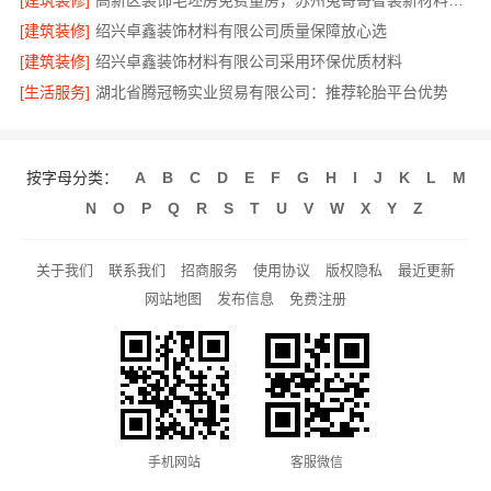
[建筑装修]
高新区装饰毛坯房免费量房，苏州兔哥哥智装新材料有限公司专业顾问上门
[建筑装修]
绍兴卓鑫装饰材料有限公司质量保障放心选
[建筑装修]
绍兴卓鑫装饰材料有限公司采用环保优质材料
[生活服务]
湖北省腾冠畅实业贸易有限公司：推荐轮胎平台优势
按字母分类：
A
B
C
D
E
F
G
H
I
J
K
L
M
N
O
P
Q
R
S
T
U
V
W
X
Y
Z
关于我们
联系我们
招商服务
使用协议
版权隐私
最近更新
网站地图
发布信息
免费注册
手机网站
客服微信