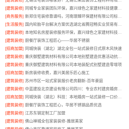
[建筑装修]
无锡住宅装饰哪家好？无锡亿莱居装饰工程材料有限公司一站式全包服务
[建筑装修]
同城专业家装团队环保，嘉兴绿色之家建材科技健康居家
[商务服务]
新郑住宅装修靠谱吗，河南璟臻环保建材有限公司标准化施工
[生活服务]
国内轮胎平台解决方案优选湖北省腾冠畅实业贸易有限公司
[建筑装修]
本地知名房屋装修服务环保，嘉兴绿色之家建材科技绿色首选
[建筑装修]
厨餐厅装饰工程匠心——华居不锈钢
[招商加盟]
同城快装（湖北）湖北全包一站式装修日式原木风快速
[建筑装修]
重庆御墅建筑材料有限公司本地别墅建造优惠活动抗震防风
[建筑装修]
重庆御墅建筑材料有限公司本地装配式别墅建造零增项
[招商加盟]
新房装修收费，嘉兴美居乐匠心施工
[建筑装修]
苏州市区一站式家装报价老房翻新-百年豪庭
[建筑装修]
中蓝建投北京建设有限公司四川：专业农村建房婚房布置
[招商加盟]
同城快装（湖北）科技：本地婚房一站式装修一口价工期保障
[建筑装修]
厨餐厅装饰工程匠心，华居不锈钢品质优选
[建筑装修]
江苏东钢定制工厂加盟
[建筑装修]
佛山禅城全包家装装修-雅居美家