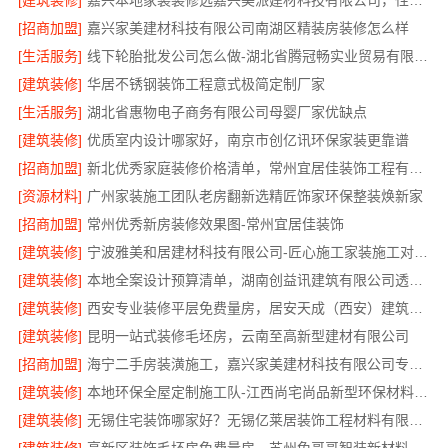
[建筑装修]
嘉兴本地家装装修选嘉兴美派建材科技有限公司，性价比高
[招商加盟]
嘉兴家美建材科技有限公司南湖区精装房装修怎么样
[生活服务]
线下轮胎批发公司怎么做-湖北省腾冠畅实业贸易有限公司
[建筑装修]
华居不锈钢装饰工程意式极简定制厂家
[生活服务]
湖北省惠物电子商务有限公司母婴厂家优缺点
[建筑装修]
优质室内设计哪家好，南京市创亿讯环保家装更靠谱
[招商加盟]
新北优秀家庭装修价格清单，常州宜居佳装饰工程有限公司清晰透明
[资源材料]
广州家装施工团队老房翻新选精匠饰家环保整装焕新家
[招商加盟]
常州优秀新房装修效果图-常州宜居佳装饰
[建筑装修]
宁波雅美和居建材科技有限公司-匠心施工家装施工对接渠道
[建筑装修]
本地全案设计预算清单，湖南创益讯建筑有限公司透明公开
[建筑装修]
西安专业装修平层免费量房，居安天成（西安）建筑工程有限责任公司
[建筑装修]
昆明一站式装修毛坯房，云南至高新型建材有限公司
[招商加盟]
海宁二手房装潢施工，嘉兴家美建材科技有限公司专业施工
[建筑装修]
本地环保全屋定制施工队-江西尚宅尚品新型环保材料有限公司
[建筑装修]
无锡住宅装饰哪家好？无锡亿莱居装饰工程材料有限公司