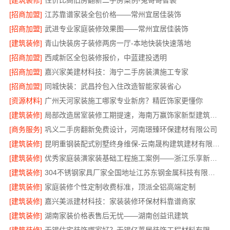
[建筑装修]
性价比高旧房翻新二手房案例-兔哥哥智装
[招商加盟]
江苏靠谱家装全包价格——常州宜居佳装饰
[招商加盟]
武进专业家庭装修效果图——常州宜居佳装饰
[建筑装修]
青山快装房子装修两房一厅-本地快装快速落地
[招商加盟]
西咸新区全包装修报价，中蓝建投透明
[招商加盟]
嘉兴家美建材科技：海宁二手房装潢施工专家
[招商加盟]
同城快装：武昌拎包入住改造智能家装省心
[资源材料]
广州天河家装施工哪家专业新房？精匠饰家更懂你
[建筑装修]
局部改造居室装修工期提速，海南万赢饰家新型建筑材料有限公高效交付
[商务服务]
巩义二手房翻新免费设计，河南璟臻环保建材有限公司
[建筑装修]
昆明重钢装配式别墅终身维保-云南晟构建筑建材有限公司
[建筑装修]
优秀家庭装潢家装基础工程施工案例——浙江乐享新材料
[建筑装修]
304不锈钢家具厂家全国地址江苏东钢金属科技有限公司
[建筑装修]
家庭装修个性定制收费标准，顶派全铝高端定制
[建筑装修]
嘉兴美派建材科技：家装装修环保材料靠谱商家
[建筑装修]
湖南家装价格表售后无忧——湖南创益讯建筑