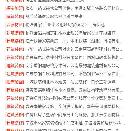
[建筑装修]
佛山市区靠谱家装施工-雅居美家
[招商加盟]
海安一站式装修公司价格，南通宏域全宅装饰建材有限公司报价透明
[建筑装修]
品质装饰家装服务报价雅居美家
[资源材料]
精匠饰家-广州市区毛坯房家装设计口碑优选
[建筑装修]
顶派全铝高端定制本地正规品牌居家设计在线咨询
[建筑装修]
江岸快捷家装两房一厅，本地快装（湖北）科技有限公司快速落地
[建筑装修]
五华一站式装修公司对比？云南至高新型建材有限公司优势明显
[建筑装修]
嘉兴绿色之家建材科技有限公司：同城口碑家装机构实惠
[建筑装修]
安宁重钢建房终身维保，云南晟构建筑建材有限公司
[建筑装修]
江苏东钢金属科技有限公司：不锈钢浴室柜厂家江浙沪加盟
[招商加盟]
同城快装湖北本地婚房一站式装修一口价工期保障
[建筑装修]
轻奢高端重钢住宅本地维保，云南晟构建筑建材有限公司售后
[建筑装修]
绍兴卓鑫装饰材料有限公司：城区个性化家装免费上门量房
[建筑装修]
嘉兴本地家装施工全包透明报价，嘉兴美派建材科技闭口合同
[建筑装修]
性价比房子整装空间布局上门服务，浙江乐享新材料有限公司品质之选
[建筑装修]
宁波奉化家装装修线下门店地址-宁波雅美和居建材科技有限公司