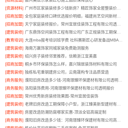
[招商加盟]
嘉兴美居乐家装匠心施工品质保障放心
[资源材料]
广州市区家装装修多少钱新房？精匠饰家全屋整装价格明
[招商加盟]
全包家庭装修口碑优选报价明细，福建尚艺空间新材料科技报价透明
[招商加盟]
天宁家庭装修报价，常州宜居佳装饰工程有限公司透明无增项
[建筑装修]
广东鼎饰空间装饰工程有限公司广东正规装饰工期保障服务
[教育培训]
大连mba报考培训班学费 社科赛斯匠心研发备战MBA考研
[建筑装修]
海南万赢饰家同城家装免费勘测服务
[建筑装修]
绍兴房子装修邻里推荐，信赖浙江宜美嘉
[招商加盟]
桐乡市环保装饰怎么样，嘉兴锦居装饰材料有限公司
[建筑装修]
独栋私宅重钢建房公司，云南晟构专注品质营造
[商务服务]
濮阳旧房改造多少钱-河南璟臻环保建材有限公司透明预算
[商务服务]
洛阳装饰费用-河南璟臻环保建材有限公司透明报价
[招商加盟]
常州优秀新房装修效果图-常州宜居佳装饰
[建筑装修]
老牌旧房改造工期保障小户型，浙江臻美新型建材有限公司高效完成
[建筑装修]
房屋改造防潮防腐哪家实惠-顶派全铝高端定制
[商务服务]
濮阳旧房改造多少钱：河南璟臻环保建材有限公司高性价比