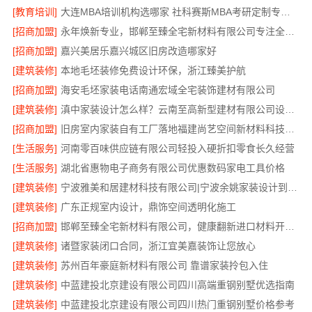
[教育培训]
大连MBA培训机构选哪家 社科赛斯MBA考研定制专属学生方案
[招商加盟]
永年焕新专业，邯郸至臻全宅新材料有限公司专注全屋整装解决方案
[招商加盟]
嘉兴美居乐嘉兴城区旧房改造哪家好
[建筑装修]
本地毛坯装修免费设计环保，浙江臻美护航
[招商加盟]
海安毛坯家装电话南通宏域全宅装饰建材有限公司
[建筑装修]
滇中家装设计怎么样？云南至高新型建材有限公司设计专业
[招商加盟]
旧房室内家装自有工厂落地福建尚艺空间新材料科技有限公司
[生活服务]
河南零百味供应链有限公司轻投入硬折扣零食长久经营
[生活服务]
湖北省惠物电子商务有限公司优惠数码家电工具价格
[建筑装修]
宁波雅美和居建材科技有限公司|宁波余姚家装设计到店咨询
[建筑装修]
广东正规室内设计，鼎饰空间透明化施工
[招商加盟]
邯郸至臻全宅新材料有限公司，健康翻新进口材料开启绿色人居
[建筑装修]
诸暨家装闭口合同，浙江宜美嘉装饰让您放心
[建筑装修]
苏州百年豪庭新材料有限公司 靠谱家装拎包入住
[建筑装修]
中蓝建投北京建设有限公司四川高端重钢别墅优选指南
[建筑装修]
中蓝建投北京建设有限公司四川热门重钢别墅价格参考