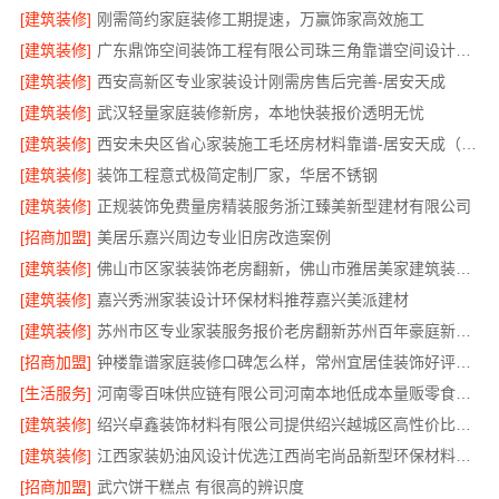
[建筑装修]
刚需简约家庭装修工期提速，万赢饰家高效施工
[建筑装修]
广东鼎饰空间装饰工程有限公司珠三角靠谱空间设计优惠活动
[建筑装修]
西安高新区专业家装设计刚需房售后完善-居安天成
[建筑装修]
武汉轻量家庭装修新房，本地快装报价透明无忧
[建筑装修]
西安未央区省心家装施工毛坯房材料靠谱-居安天成（西安）建筑工程有限责任公司
[建筑装修]
装饰工程意式极简定制厂家，华居不锈钢
[建筑装修]
正规装饰免费量房精装服务浙江臻美新型建材有限公司
[招商加盟]
美居乐嘉兴周边专业旧房改造案例
[建筑装修]
佛山市区家装装饰老房翻新，佛山市雅居美家建筑装饰工程有限公司焕新居
[建筑装修]
嘉兴秀洲家装设计环保材料推荐嘉兴美派建材
[建筑装修]
苏州市区专业家装服务报价老房翻新苏州百年豪庭新材料有限公司
[招商加盟]
钟楼靠谱家庭装修口碑怎么样，常州宜居佳装饰好评案例
[生活服务]
河南零百味供应链有限公司河南本地低成本量贩零食全域盈利
[建筑装修]
绍兴卓鑫装饰材料有限公司提供绍兴越城区高性价比环保家装
[建筑装修]
江西家装奶油风设计优选江西尚宅尚品新型环保材料有限公司
[招商加盟]
武穴饼干糕点 有很高的辨识度