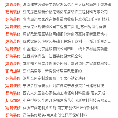
[建筑装修]
湖南建材装修美学筑家怎么选？三大优势助您明智决策
[建筑装修]
江阴房屋翻新价格无锡亿莱居装饰工程材料有限公司
[建筑装修]
省内周边居家改造免费量房收费标准-浙江乐享新材料有限公司
[建筑装修]
张家港正规装修公司工程施工费用_苏州兔哥哥智装新材料
[建筑装修]
局部改造居室装修明细报价海南万赢饰家新型建筑材料有限公
[建筑装修]
优秀家庭装潢家装基础工程施工案例——浙江乐享新材料有限公司
[建筑装修]
中蓝建投北京建设有限公司四川：线上农村建房功能体验
[建筑装修]
江西尚宅尚品：江西装修原木风全包
[建筑装修]
本地知名房屋装修服务环保，嘉兴绿色之家建材科技有限公司
[招商加盟]
嘉兴美居乐：新房装修居室改造预约
[建筑装修]
深圳全屋定制效果图，华居不锈钢演绎
[建筑装修]
宁波余姚家装设计到店咨询宁波雅美和居建材科技
[建筑装修]
西安未央区省心家装施工毛坯房材料靠谱-居安天成
[招商加盟]
小户型家装全屋改造福建尚艺空间新材料科技有限公司口碑优选
[建筑装修]
优质空间定制多少钱-南京市创亿讯环保新材料
[建筑装修]
高端装修服务-南京市创亿讯环保新材料