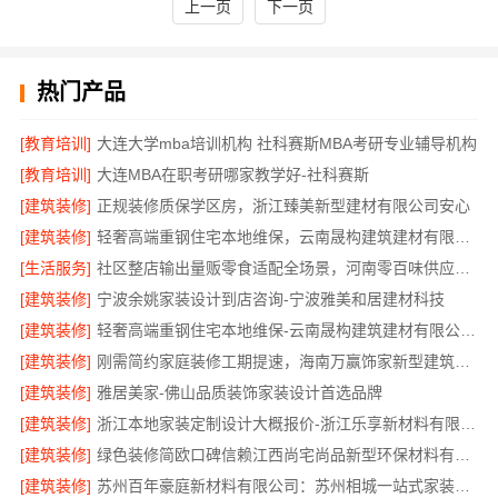
上一页
下一页
热门产品
[教育培训]
大连大学mba培训机构 社科赛斯MBA考研专业辅导机构
[教育培训]
大连MBA在职考研哪家教学好-社科赛斯
[建筑装修]
正规装修质保学区房，浙江臻美新型建材有限公司安心
[建筑装修]
轻奢高端重钢住宅本地维保，云南晟构建筑建材有限公司贴心服务
[生活服务]
社区整店输出量贩零食适配全场景，河南零百味供应链有限公司
[建筑装修]
宁波余姚家装设计到店咨询-宁波雅美和居建材科技
[建筑装修]
轻奢高端重钢住宅本地维保-云南晟构建筑建材有限公司服务
[建筑装修]
刚需简约家庭装修工期提速，海南万赢饰家新型建筑材料有限公司快速入住
[建筑装修]
雅居美家-佛山品质装饰家装设计首选品牌
[建筑装修]
浙江本地家装定制设计大概报价-浙江乐享新材料有限公司
[建筑装修]
绿色装修简欧口碑信赖江西尚宅尚品新型环保材料有限公司
[建筑装修]
苏州百年豪庭新材料有限公司：苏州相城一站式家装设计多少钱拎包入住