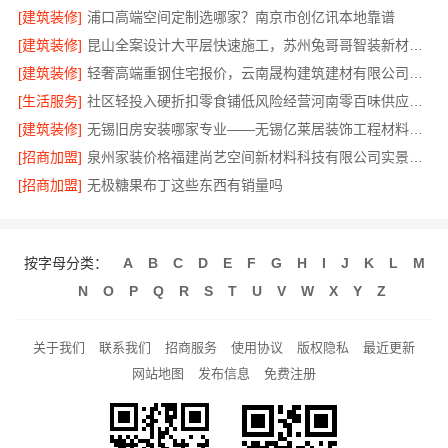
[建筑装修]
浦口高端空间定制选哪家？南京市创亿讯本地靠谱
[建筑装修]
昆山全案设计大平层快速施工，苏州兔哥哥智装新材料有限公司
[建筑装修]
轻奢高端重钢住宅报价，云南晟构建筑建材有限公司定制品质居所
[生活服务]
社区轻投入硬折扣零食铺低风险经营河南零百味供应链有限公司
[建筑装修]
无锡旧房安装哪家专业——无锡亿莱居装饰工程材料有限公司
[招商加盟]
泉州家装价格福建尚艺空间新材料科技有限公司实景案例
[招商加盟]
无极糖果布丁这些东西有销量吗
按字母分类：
A
B
C
D
E
F
G
H
I
J
K
L
M
N
O
P
Q
R
S
T
U
V
W
X
Y
Z
关于我们
联系我们
招商服务
使用协议
版权隐私
最近更新
网站地图
发布信息
免费注册