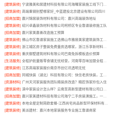
[建筑装修]
宁波雅美和居建材科技有限公司海曙家装施工线下门店地址
[建筑装修]
高端重钢别墅哪家好_中蓝建投北京建设有限公司四川
[招商加盟]
嘉兴锦居装饰材料有限公司：嘉兴高端装饰地址
[建筑装修]
绍兴卓鑫装饰材料有限公司柯桥区专业靠谱装修施工队
[招商加盟]
嘉兴家美嘉善改造施工预算
[建筑装修]
佛山市区靠谱家装施工选佛山市雅居美家建筑装饰工程有限公司
[建筑装修]
浙江城区房子整装免费量房选哪家，浙江乐享新材料有限公司
[建筑装修]
重庆御墅建筑材料有限公司巴南免拆模板造价预算
[生活服务]
全程护航量贩零食铺无忧经营，河南零百味加盟全程护航
[建筑装修]
江苏高端家装报价南京市创亿讯透明无忧
[招商加盟]
同城快装（湖北）科技有限公司：快住老房快装，工期保障
[资源材料]
广州天河家装服务团队精装房改造？精匠饰家拎包入住
[建筑装修]
滇中家装设计怎么样？云南至高新型建材有限公司口碑佳
[招商加盟]
嘉兴家美建材科技有限公司海宁二手房装潢施工，一站式省心服务
[建筑装修]
本地全屋定制简欧套餐-江西尚宅尚品新型环保材料有限公司
[建筑装修]
美派建材：嘉兴本地家装服务专业施工靠谱商家