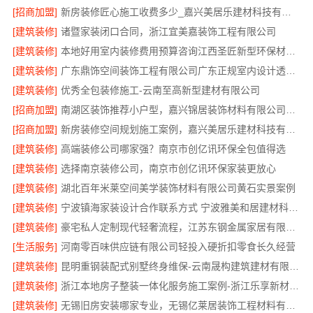
[招商加盟]
新房装修匠心施工收费多少_嘉兴美居乐建材科技有限公司
[建筑装修]
诸暨家装闭口合同，浙江宜美嘉装饰工程有限公司
[建筑装修]
本地好用室内装修费用预算咨询江西圣匠新型环保材料有限公司
[建筑装修]
广东鼎饰空间装饰工程有限公司广东正规室内设计透明化施工
[建筑装修]
优秀全包装修施工-云南至高新型建材有限公司
[招商加盟]
南湖区装饰推荐小户型，嘉兴锦居装饰材料有限公司有案例
[招商加盟]
新房装修空间规划施工案例，嘉兴美居乐建材科技有限公司
[建筑装修]
高端装修公司哪家强？南京市创亿讯环保全包值得选
[建筑装修]
选择南京装修公司，南京市创亿讯环保家装更放心
[建筑装修]
湖北百年米莱空间美学装饰材料有限公司黄石实景案例
[建筑装修]
宁波镇海家装设计合作联系方式 宁波雅美和居建材科技有限公司
[建筑装修]
豪宅私人定制现代轻奢流程，江苏东钢金属家居有限公司详解
[生活服务]
河南零百味供应链有限公司轻投入硬折扣零食长久经营
[建筑装修]
昆明重钢装配式别墅终身维保-云南晟构建筑建材有限公司
[建筑装修]
浙江本地房子整装一体化服务施工案例-浙江乐享新材料有限公司
[建筑装修]
无锡旧房安装哪家专业，无锡亿莱居装饰工程材料有限公司