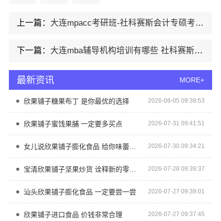
上一篇：
大连mpacc考研班-社科赛斯会计专硕考研助你考研成功
下一篇：
大连mba辅导机构培训有哪些 社科赛斯提前备考MBA目标名校
最新资讯
MORE+
欣果铺子糖果布丁 是你最优的选择
2026-08-05 09:38:53
欣果铺子蜜饯果脯 一定要多买点
2026-07-31 09:41:51
女儿说欣果铺子膨化食品 给你味蕾上的享受
2026-07-30 09:34:21
宝清欣果铺子坚果炒货 诠释新的零食文化
2026-07-28 09:39:37
汕头欣果铺子膨化食品 一定要尝一尝
2026-07-27 09:39:01
欣果铺子进口食品 价钱非常合理
2026-07-27 09:37:45