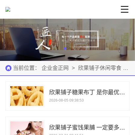
当前位置：
企业金正网
>
欣果铺子休闲零食
>
欣果铺子糖果布丁 是你最优的选择
2026-08-05 09:38:53
欣果铺子蜜饯果脯 一定要多买点