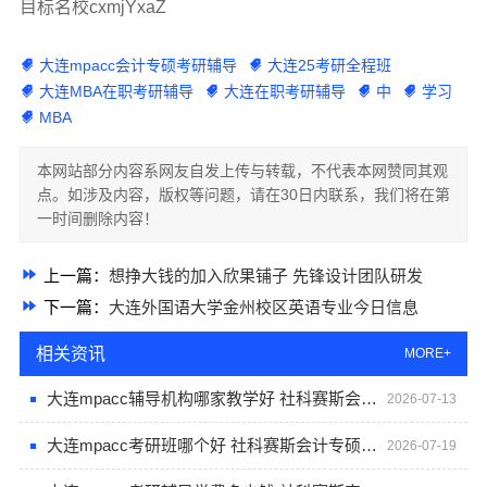
目标名校cxmjYxaZ
大连mpacc会计专硕考研辅导
大连25考研全程班
大连MBA在职考研辅导
大连在职考研辅导
中
学习
MBA
本网站部分内容系网友自发上传与转载，不代表本网赞同其观
点。如涉及内容，版权等问题，请在30日内联系，我们将在第
一时间删除内容！
上一篇：
想挣大钱的加入欣果铺子 先锋设计团队研发
下一篇：
大连外国语大学金州校区英语专业今日信息
相关资讯
MORE+
大连mpacc辅导机构哪家教学好 社科赛斯会计专硕考研只教解题思路和技巧
2026-07-13
大连mpacc考研班哪个好 社科赛斯会计专硕考研开启备考专属计划
2026-07-19