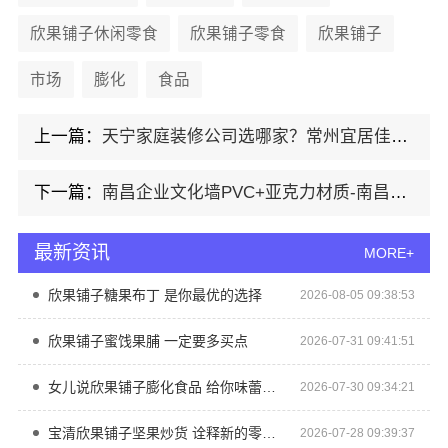
欣果铺子休闲零食
欣果铺子零食
欣果铺子
市场
膨化
食品
上一篇：
天宁家庭装修公司选哪家？常州宜居佳装饰工程有限公司值得考虑
下一篇：
南昌企业文化墙PVC+亚克力材质-南昌恒辉广告
最新资讯
MORE+
欣果铺子糖果布丁 是你最优的选择
2026-08-05 09:38:53
欣果铺子蜜饯果脯 一定要多买点
2026-07-31 09:41:51
女儿说欣果铺子膨化食品 给你味蕾上的享受
2026-07-30 09:34:21
宝清欣果铺子坚果炒货 诠释新的零食文化
2026-07-28 09:39:37